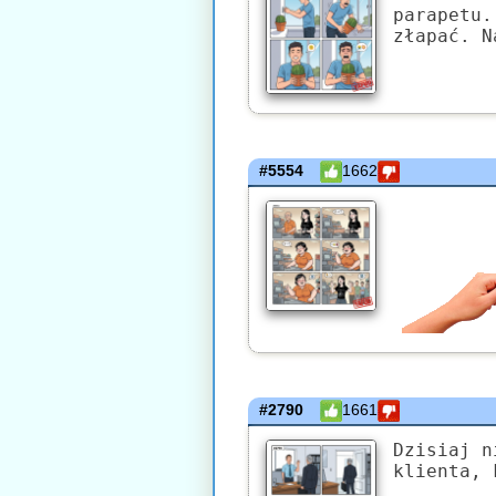
parapetu.
złapać. N
#5554
1662
#2790
1661
Dzisiaj n
klienta, 