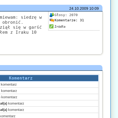
24.10.2009
10:09
Głosy:
2070
miewam: siedzę w
Komentarze:
31
 obronić.
ziął się w garść
Źródło
łem z Iraku 10
Komentarz
komentarz
)
komentarz
)
komentarz
ał(a)
komentarz
ał(a)
komentarz
komentarz