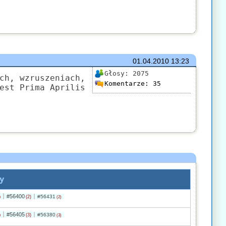
01.04.2010
13:23
Głosy:
2075
ch, wzruszeniach,
Komentarze:
35
est Prima Aprilis
y
#56400
)
#56431
(2)
(2)
#56405
)
#56380
(3)
(3)