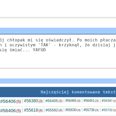
ój chłopak mi się oświadczył. Po moich płacza
h i oczywistym 'TAK' - krzyknął, że dzisiaj j
się śmiać... YAFUD
Najczęściej komentowane tekst
#56406
#56380
#56405
#56465
#56451
#56397
(5)
(3)
(3)
(3)
(3)
(2
#56406
#55618
#55582
#55630
#55736
#55732
(5)
(4)
(4)
(4)
(3)
(3