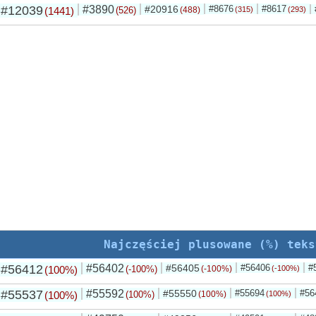
#12039
#3890
#20916
#8676
#8617
(1441)
(526)
(488)
(315)
(293)
Najczęściej plusowane (%) teks
#56412
#56402
#56405
#56406
#
(100%)
(-100%)
(-100%)
(-100%)
#55537
#55592
#55550
#55694
#56
(100%)
(100%)
(100%)
(100%)