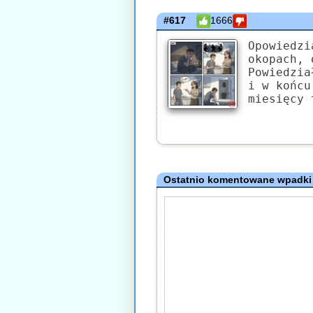
#617
1666
Opowiedzi
okopach, 
Powiedzia
i w końcu
miesięcy 
Ostatnio komentowane wpadki