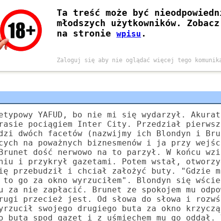
etypowy YAFUD, bo nie mi się wydarzył. Akurat
rasie pociągiem Inter City. Przedział pierwsz
dzi dwóch facetów (nazwijmy ich Blondyn i Bru
cych na poważnych biznesmenów i ja przy wejśc
Brunet dość nerwowo na to parzył. W końcu wzi
niu i przykrył gazetami. Potem wstał, otworzy
ię przebudził i chciał założyć buty. "Gdzie m
 to go za okno wyrzuciłem". Blondyn się wście
u za nie zapłacić. Brunet ze spokojem mu odpo
rugi przecież jest. Od słowa do słowa i rozwś
yrzucił swojego drugiego buta za okno krzyczą
o buta spod gazet i z uśmiechem mu go oddał. 