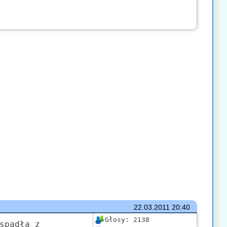
22.03.2011
20:40
Głosy:
2138
spadła z