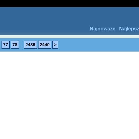
Najnowsze
Najleps
77
78
...
2439
2440
>