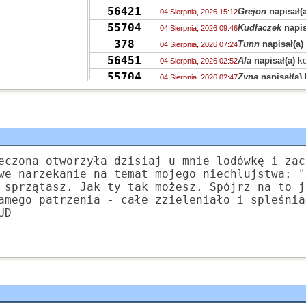
56421
Grejon
napisał(a
04 Sierpnia, 2026 15:12
55704
Kudłaczek
napis
04 Sierpnia, 2026 09:46
378
Tunn
napisał(a)
04 Sierpnia, 2026 07:24
56451
Ala
napisał(a)
ko
04 Sierpnia, 2026 02:52
55704
Zyna
napisał(a)
04 Sierpnia, 2026 02:47
56406
S.
napisał(a)
kom
04 Sierpnia, 2026 01:20
56406
Dziewczyna
napi
04 Sierpnia, 2026 00:40
56451
S
napisał(a)
kom
03 Sierpnia, 2026 22:04
56431
Stabros
napisał(
03 Sierpnia, 2026 21:50
56405
Stabros
napisał(
eczona otworzyła dzisiaj u mnie lodówkę i zac
03 Sierpnia, 2026 21:43
we narzekanie na temat mojego niechlujstwa: "
56406
Stabros
napisał(
03 Sierpnia, 2026 21:38
 sprzątasz. Jak ty tak możesz. Spójrz na to j
1349
Ahtoh
napisał(a
03 Sierpnia, 2026 12:00
amego patrzenia - całe zzieleniało i spleśnia
56406
zdziwiony
napis
03 Sierpnia, 2026 11:44
UD
56405
Marek
napisał(a
03 Sierpnia, 2026 10:09