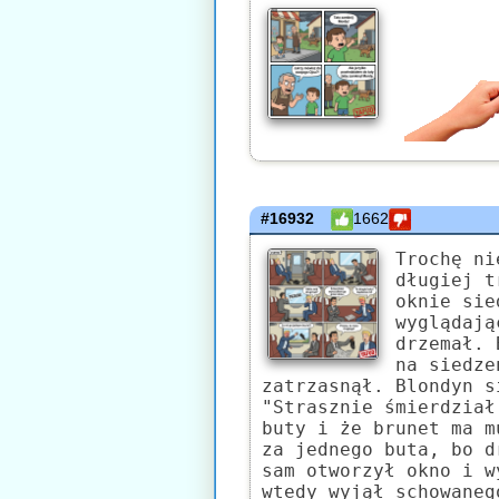
#16932
1662
Trochę ni
długiej t
oknie sie
wyglądają
drzemał. 
na siedze
zatrzasnął. Blondyn s
"Strasznie śmierdział
buty i że brunet ma m
za jednego buta, bo d
sam otworzył okno i w
wtedy wyjął schowaneg