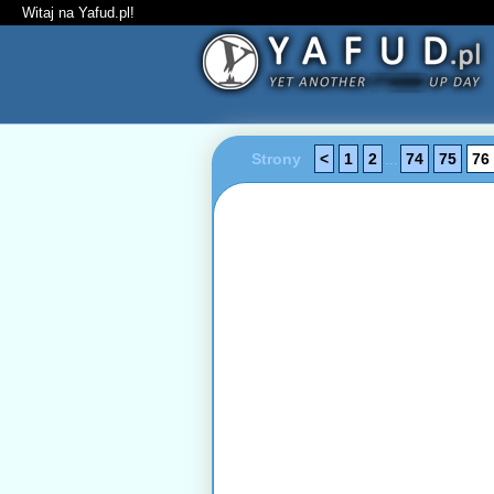
Witaj na Yafud.pl!
Strony
<
1
2
...
74
75
76