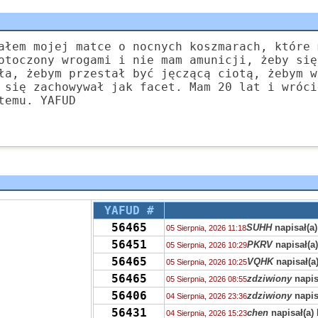
ałem mojej matce o nocnych koszmarach, które 
otoczony wrogami i nie mam amunicji, żeby się
ła, żebym przestał być jęczącą ciotą, żebym w
 się zachowywał jak facet. Mam 20 lat i wróci
temu. YAFUD
YAFUD #
56465
SUHH
napisał(a)
05 Sierpnia, 2026 11:18
56451
PKRV
napisał(a
05 Sierpnia, 2026 10:29
56465
VQHK
napisał(a
05 Sierpnia, 2026 10:25
56465
zdziwiony
napis
05 Sierpnia, 2026 08:55
56406
zdziwiony
napis
04 Sierpnia, 2026 23:36
56431
chen
napisał(a)
04 Sierpnia, 2026 15:23