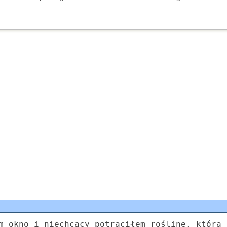
m okno i niechcący potrąciłem roślinę, która 