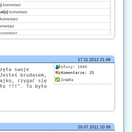
)
komentarz
ał(a)
komentarz
komentarz
mentarz
komentarz
entarz
sał(a)
komentarz
entarz
17.11.2012
21:48
a)
komentarz
Głosy:
1949
a)
komentarz
zęła swoje
Komentarze:
25
Jesteś brudasem,
a)
komentarz
ajko, rzygać się
Źródło
)
komentarz
ło !!!". To było
ał(a)
komentarz
)
komentarz
20.07.2011
10:38