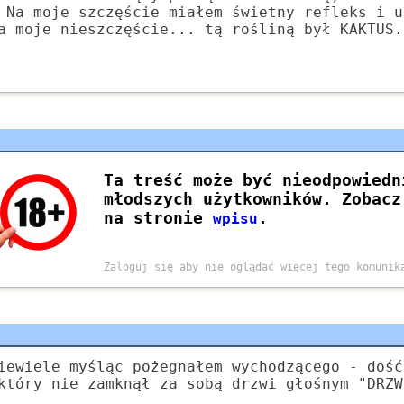
 Na moje szczęście miałem świetny refleks i u
a moje nieszczęście... tą rośliną był KAKTUS.
iewiele myśląc pożegnałem wychodzącego - dość
który nie zamknął za sobą drzwi głośnym "DRZW