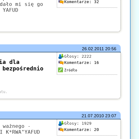
Komentarze:
32
dało mi się go
 YAFUD
26.02.2011
20:56
Głosy:
2222
Komentarze:
16
Źródło
21.07.2010
23:07
Głosy:
1929
 ważnego -
Komentarze:
20
I K*RWA"YAFUD