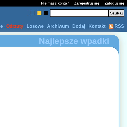
Nie masz konta?
Zarejestruj się
Zaloguj się
ze
Odrzuty
Losowe
Archiwum
Dodaj
Kontakt
RSS
Najlepsze wpadki