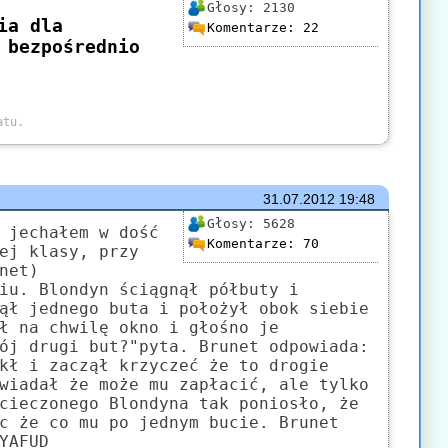
Głosy:
2130
Komentarze:
22
31.07.2012
19:48
Głosy:
5628
 jechałem w dość
Komentarze:
70
ej klasy, przy
net)
iu. Blondyn ściągnął półbuty i
ął jednego buta i położył obok siebie
ł na chwilę okno i głośno je
ój drugi but?"pyta. Brunet odpowiada:
kł i zaczął krzyczeć że to drogie
wiadał że może mu zapłacić, ale tylko
cieczonego Blondyna tak poniosło, że
c że co mu po jednym bucie. Brunet
YAFUD