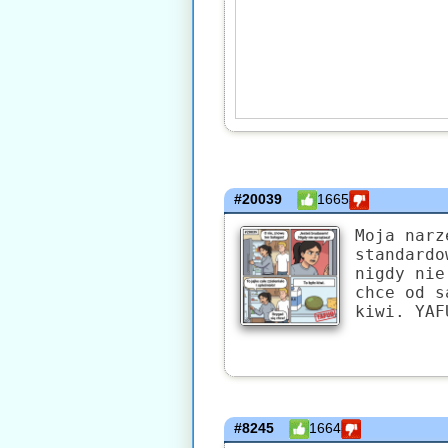
#20039
1665
Moja narz
standardo
nigdy nie
chce od s
kiwi. YAF
#8245
1664