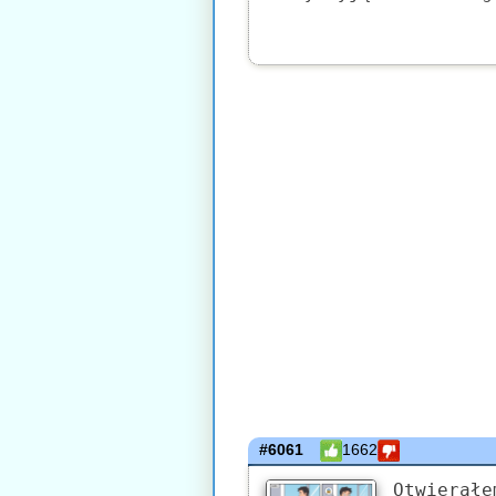
#6061
1662
Otwierałe