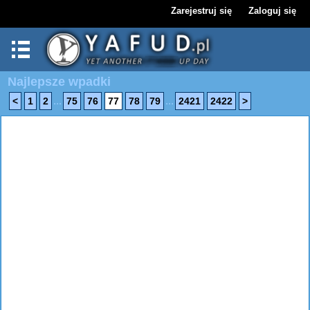
Zarejestruj się
Zaloguj się
Najlepsze wpadki
...
...
<
1
2
75
76
77
78
79
2421
2422
>