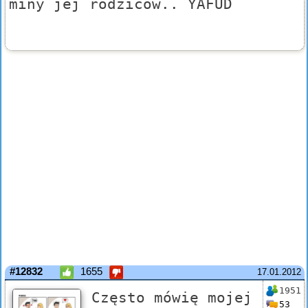
miny jej rodziców.. YAFUD
#12832
1655
17.01.2012
1951
Często mówię mojej
53