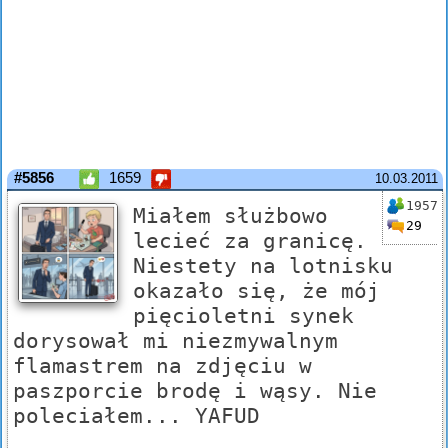
#5856
1659
10.03.2011
1957
Miałem służbowo
29
lecieć za granicę.
Niestety na lotnisku
okazało się, że mój
pięcioletni synek
dorysował mi niezmywalnym
flamastrem na zdjęciu w
paszporcie brodę i wąsy. Nie
poleciałem... YAFUD