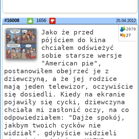
#16008
1656
25.04.2012
2070
Jako że przed
27
pójściem do kina
chciałem odświeżyć
sobie starsze wersje
"American pie",
postanowiłem obejrzeć je z
dziewczyną, a że jej rodzice
mają jeden telewizor, oczywiście
się dosiedli. Kiedy na ekranie
pojawiły się cycki, dziewczyna
chciała mi zasłonić oczy, na co
odpowiedziałem: "Dajże spokój,
jakbym twoich cycków nie
widział". gdybyście widzieli