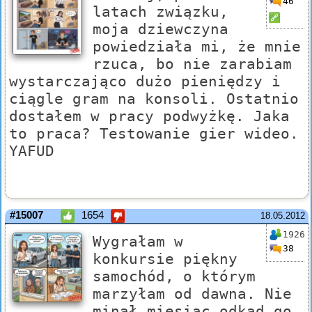
46
latach związku,
moja dziewczyna
powiedziała mi, że mnie
rzuca, bo nie zarabiam
wystarczająco dużo pieniędzy i
ciągle gram na konsoli. Ostatnio
dostałem w pracy podwyżkę. Jaka
to praca? Testowanie gier wideo.
YAFUD
#15007
1654
18.05.2012
1926
Wygrałam w
38
konkursie piękny
samochód, o którym
marzyłam od dawna. Nie
minął miesiąc odkąd go