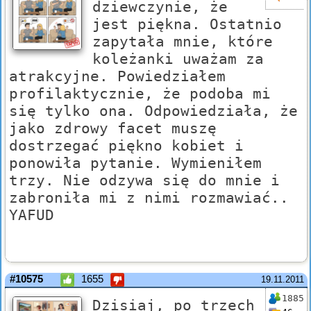
dziewczynie, że
jest piękna. Ostatnio
zapytała mnie, które
koleżanki uważam za
atrakcyjne. Powiedziałem
profilaktycznie, że podoba mi
się tylko ona. Odpowiedziała, że
jako zdrowy facet muszę
dostrzegać piękno kobiet i
ponowiła pytanie. Wymieniłem
trzy. Nie odzywa się do mnie i
zabroniła mi z nimi rozmawiać..
YAFUD
#10575
1655
19.11.2011
1885
Dzisiaj, po trzech