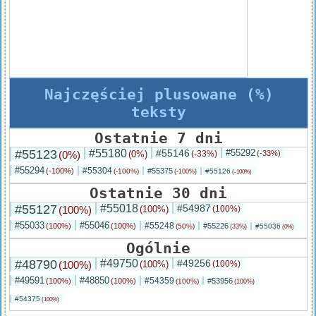
Najczęściej plusowane (%)
teksty
Ostatnie 7 dni
#55123
#55180
#55146
#55292
(0%)
(0%)
(-33%)
(-33%)
#55294
#55304
(-100%)
#55375
(-100%)
#55126
(-100%)
(-100%)
Ostatnie 30 dni
#55127
#55018
#54987
(100%)
(100%)
(100%)
#55033
#55046
#55248
(100%)
(100%)
#55226
(50%)
#55036
(33%)
(0%)
Ogólnie
#48790
#49750
#49256
(100%)
(100%)
(100%)
#49591
#48850
#54359
(100%)
(100%)
#53956
(100%)
(100%)
#54375
(100%)