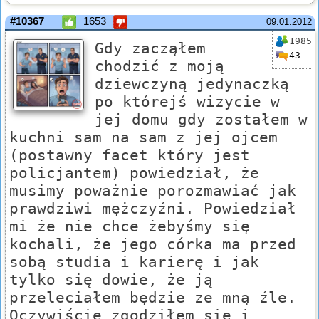
#10367
1653
09.01.2012
1985
Gdy zacząłem
43
chodzić z moją
dziewczyną jedynaczką
po którejś wizycie w
jej domu gdy zostałem w
kuchni sam na sam z jej ojcem
(postawny facet który jest
policjantem) powiedział, że
musimy poważnie porozmawiać jak
prawdziwi mężczyźni. Powiedział
mi że nie chce żebyśmy się
kochali, że jego córka ma przed
sobą studia i karierę i jak
tylko się dowie, że ją
przeleciałem będzie ze mną źle.
Oczywiście zgodziłem się i