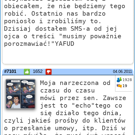
obiecałem, że nie będziemy tego
robić. Ostatnio nas bardzo
poniosło i zrobiliśmy to.
Dzisiaj dostałem SMS-a od jej
ojca o treści "musimy poważnie
porozmawiać!"YAFUD
#7101
1652
04.06.2011
1928
Moja narzeczona od
19
czasu do czasu
mówi przez sen. Zawsze
jest to "echo"tego co
się działo tego dnia,
czyli jakieś prośby do klientów
o przesłanie umowy, itp. Dziś w