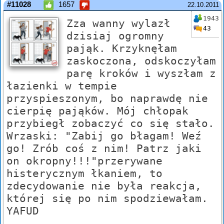
#11028
1657
22.10.2011
1943
Zza wanny wylazł
43
dzisiaj ogromny
pająk. Krzyknęłam
zaskoczona, odskoczyłam
parę kroków i wyszłam z
łazienki w tempie
przyspieszonym, bo naprawdę nie
cierpię pająków. Mój chłopak
przybiegł zobaczyć co się stało.
Wrzaski: "Zabij go błagam! Weź
go! Zrób coś z nim! Patrz jaki
on okropny!!!"przerywane
histerycznym łkaniem, to
zdecydowanie nie była reakcja,
której się po nim spodziewałam.
YAFUD