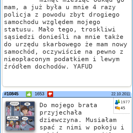
mam, a już była u mnie 4 razy
policja z powodu zbyt drogiego
samochodu względem mojego
statusu. Mało tego, troskliwi
sąsiedzi donieśli na mnie także
do urzędu skarbowego że mam nowy
samochód, oczywiście na pewno z
nieopłaconym podatkiem i lewym
źródłem dochodów. YAFUD
#10845
1653
22.10.2011
1977
Do mojego brata
45
przyjechała
dziewczyna. Musiałam
spać z nimi w pokoju i