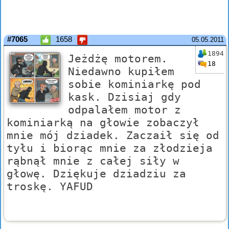
#7065
1658
05.05.2011
1894
Jeżdżę motorem.
18
Niedawno kupiłem
sobie kominiarkę pod
kask. Dzisiaj gdy
odpalałem motor z
kominiarką na głowie zobaczył
mnie mój dziadek. Zaczaił się od
tyłu i biorąc mnie za złodzieja
rąbnął mnie z całej siły w
głowę. Dziękuje dziadziu za
troskę. YAFUD