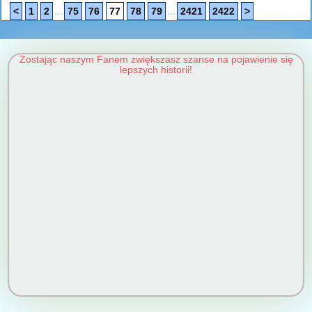
...
...
<
1
2
75
76
77
78
79
2421
2422
>
Zostając naszym Fanem zwiększasz szanse na pojawienie się
lepszych historii!