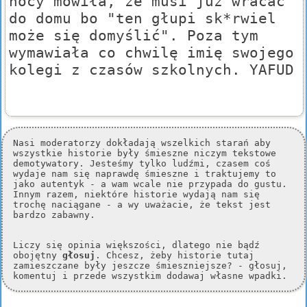
nocy mówiła, że musi już wracać
do domu bo "ten głupi sk*rwiel
może się domyślić". Poza tym
wymawiała co chwilę imię swojego
kolegi z czasów szkolnych. YAFUD
Nasi moderatorzy dokładają wszelkich starań aby
wszystkie historie były śmieszne niczym tekstowe
demotywatory. Jesteśmy tylko ludźmi, czasem coś
wydaje nam się naprawdę śmieszne i traktujemy to
jako autentyk - a wam wcale nie przypada do gustu.
Innym razem, niektóre historie wydają nam się
trochę naciągane - a wy uważacie, że tekst jest
bardzo zabawny.
Liczy się opinia większości, dlatego nie bądź
obojętny
głosuj
. Chcesz, żeby historie tutaj
zamieszczane były jeszcze śmieszniejsze? - głosuj,
komentuj i przede wszystkim dodawaj własne wpadki.