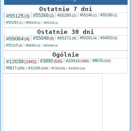
Ostatnie 7 dni
#55125
#55366
#55285
#55146
#55290
(3)
(2)
(2)
(1)
(1)
#55291
#55124
(1)
#55126
(1)
(1)
Ostatnie 30 dni
#55064
#55048
#55271
#55201
#54933
(4)
(4)
(4)
(4)
(3)
#55115
#55091
(3)
#55088
(3)
(3)
Ogólnie
#12039
#3890
#20916
#8676
(1441)
(526)
(399)
(315)
#8617
#31269
(293)
#716
(258)
#32804
(243)
(216)