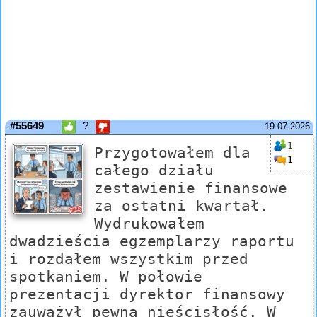
#55649
?
19.07.2026
1
Przygotowałem dla
1
całego działu
zestawienie finansowe
za ostatni kwartał.
Wydrukowałem
dwadzieścia egzemplarzy raportu
i rozdałem wszystkim przed
spotkaniem. W połowie
prezentacji dyrektor finansowy
zauważył pewną nieścisłość. W