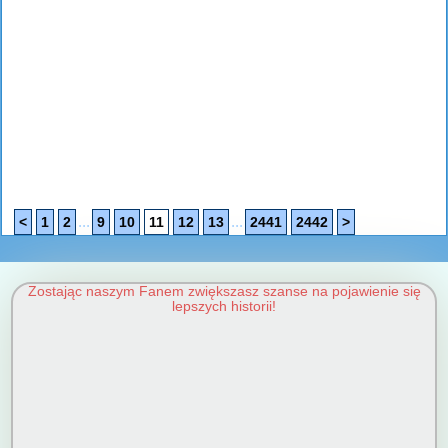
...
...
<
1
2
9
10
11
12
13
2441
2442
>
Zostając naszym Fanem zwiększasz szanse na pojawienie się
lepszych historii!