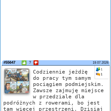
#55647
?
19.07.2026
1
Codziennie jeżdżę
1
do pracy tym samym
pociągiem podmiejskim.
Zawsze zajmuję miejsce
w przedziale dla
podróżnych z rowerami, bo jest
tam więcej przestrzeni. Dzisiaj