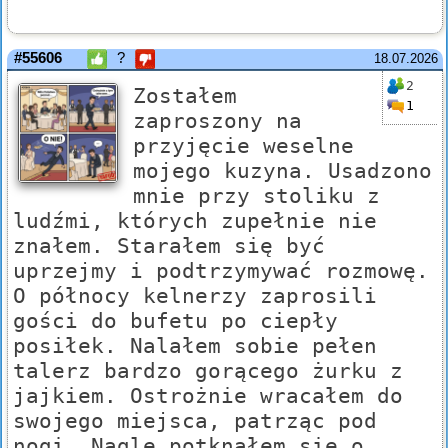
#55606
?
18.07.2026
2
Zostałem
1
zaproszony na
przyjęcie weselne
mojego kuzyna. Usadzono
mnie przy stoliku z
ludźmi, których zupełnie nie
znałem. Starałem się być
uprzejmy i podtrzymywać rozmowę.
O północy kelnerzy zaprosili
gości do bufetu po ciepły
posiłek. Nalałem sobie pełen
talerz bardzo gorącego żurku z
jajkiem. Ostrożnie wracałem do
swojego miejsca, patrząc pod
nogi. Nagle potknąłem się o