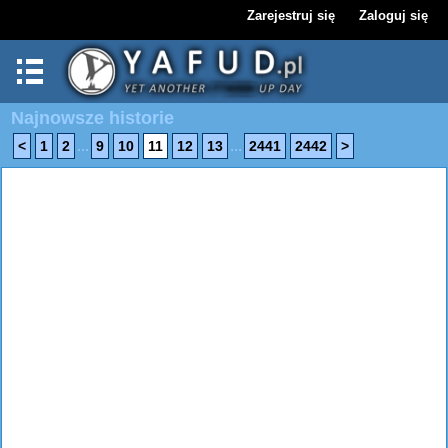
Zarejestruj się
Zaloguj się
Najnowsze historie
...
...
<
1
2
9
10
11
12
13
2441
2442
>