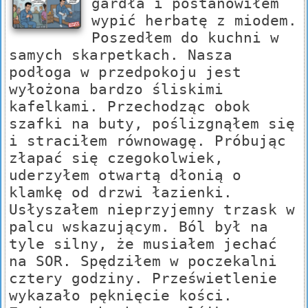
gardła i postanowiłem
wypić herbatę z miodem.
Poszedłem do kuchni w
samych skarpetkach. Nasza
podłoga w przedpokoju jest
wyłożona bardzo śliskimi
kafelkami. Przechodząc obok
szafki na buty, poślizgnąłem się
i straciłem równowagę. Próbując
złapać się czegokolwiek,
uderzyłem otwartą dłonią o
klamkę od drzwi łazienki.
Usłyszałem nieprzyjemny trzask w
palcu wskazującym. Ból był na
tyle silny, że musiałem jechać
na SOR. Spędziłem w poczekalni
cztery godziny. Prześwietlenie
wykazało pęknięcie kości.