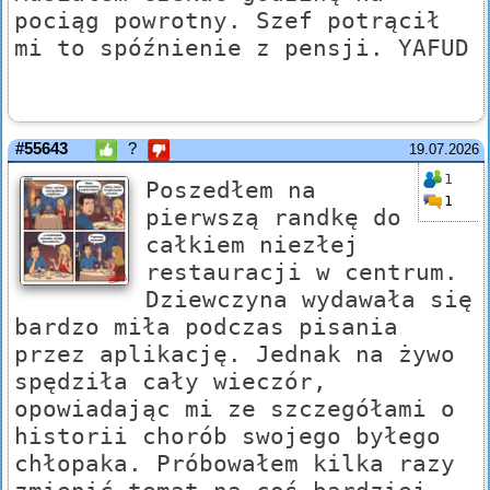
pociąg powrotny. Szef potrącił
mi to spóźnienie z pensji. YAFUD
#55643
?
19.07.2026
1
Poszedłem na
1
pierwszą randkę do
całkiem niezłej
restauracji w centrum.
Dziewczyna wydawała się
bardzo miła podczas pisania
przez aplikację. Jednak na żywo
spędziła cały wieczór,
opowiadając mi ze szczegółami o
historii chorób swojego byłego
chłopaka. Próbowałem kilka razy