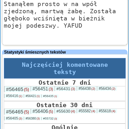
Stanąłem prosto w na wpół
zjedzoną, martwą żabę. Została
głęboko wciśnięta w bieżnik
mojej podeszwy. YAFUD
Statystyki śmiesznych tekstów
Najczęściej komentowane
teksty
Ostatnie 7 dni
#56465
#56451
#56431
#56438
#56434
(5)
(3)
(3)
(2)
(2)
#56416
#56421
(1)
#56435
(1)
(1)
Ostatnie 30 dni
#56465
#56406
#55630
#55582
#55618
(5)
(5)
(4)
(4)
(4)
#56405
#56380
(3)
#55732
(3)
(3)
Ogólnie