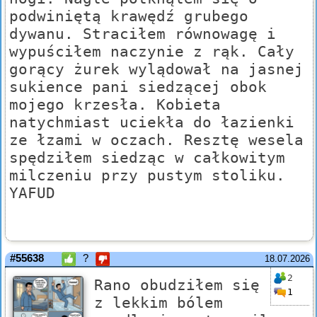
podwiniętą krawędź grubego
dywanu. Straciłem równowagę i
wypuściłem naczynie z rąk. Cały
gorący żurek wylądował na jasnej
sukience pani siedzącej obok
mojego krzesła. Kobieta
natychmiast uciekła do łazienki
ze łzami w oczach. Resztę wesela
spędziłem siedząc w całkowitym
milczeniu przy pustym stoliku.
YAFUD
#55638
?
18.07.2026
2
Rano obudziłem się
1
z lekkim bólem