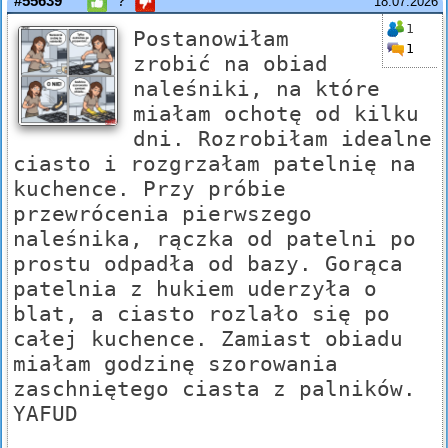
#55639
?
18.07.2026
1
Postanowiłam
1
zrobić na obiad
naleśniki, na które
miałam ochotę od kilku
dni. Rozrobiłam idealne
ciasto i rozgrzałam patelnię na
kuchence. Przy próbie
przewrócenia pierwszego
naleśnika, rączka od patelni po
prostu odpadła od bazy. Gorąca
patelnia z hukiem uderzyła o
blat, a ciasto rozlało się po
całej kuchence. Zamiast obiadu
miałam godzinę szorowania
zaschniętego ciasta z palników.
YAFUD