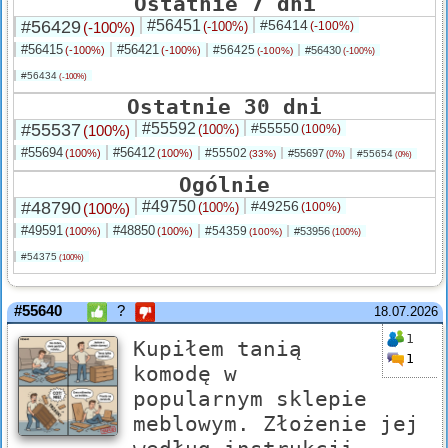
Ostatnie 7 dni
#56429
#56451
#56414
(-100%)
(-100%)
(-100%)
#56415
#56421
#56425
(-100%)
(-100%)
#56430
(-100%)
(-100%)
#56434
(-100%)
Ostatnie 30 dni
#55537
#55592
#55550
(100%)
(100%)
(100%)
#55694
#56412
#55502
(100%)
(100%)
#55697
(33%)
#55654
(0%)
(0%)
Ogólnie
#48790
#49750
#49256
(100%)
(100%)
(100%)
#49591
#48850
#54359
(100%)
(100%)
#53956
(100%)
(100%)
#54375
(100%)
#55640
?
18.07.2026
1
Kupiłem tanią
1
komodę w
popularnym sklepie
meblowym. Złożenie jej