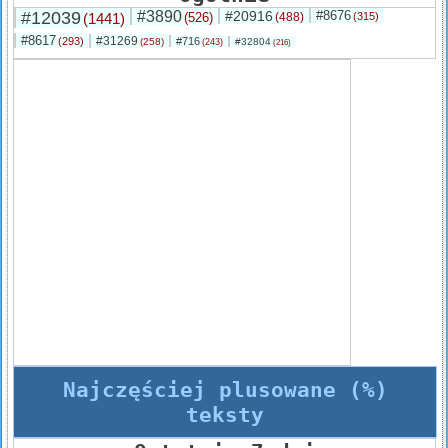
#12039
#3890
#20916
#8676
(1441)
(526)
(488)
(315)
#8617
#31269
(293)
#716
(258)
#32804
(243)
(216)
Najczęściej plusowane (%)
teksty