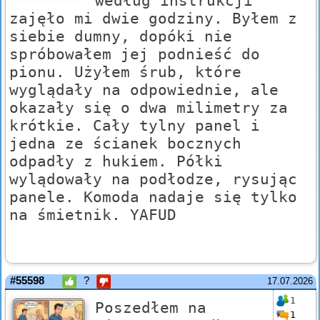
według instrukcji
zajęło mi dwie godziny. Byłem z
siebie dumny, dopóki nie
spróbowałem jej podnieść do
pionu. Użyłem śrub, które
wyglądały na odpowiednie, ale
okazały się o dwa milimetry za
krótkie. Cały tylny panel i
jedna ze ścianek bocznych
odpadły z hukiem. Półki
wylądowały na podłodze, rysując
panele. Komoda nadaje się tylko
na śmietnik. YAFUD
#55598
?
17.07.2026
1
Poszedłem na
1