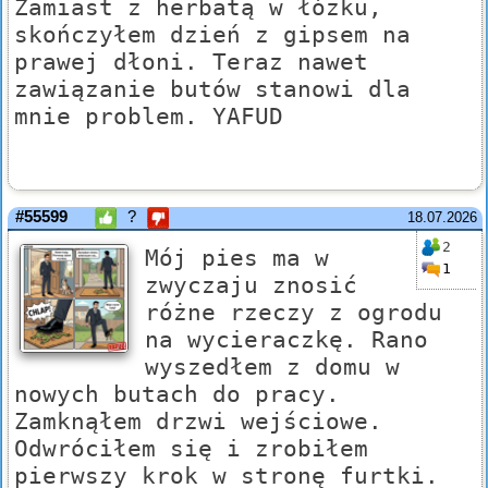
Zamiast z herbatą w łóżku,
skończyłem dzień z gipsem na
prawej dłoni. Teraz nawet
zawiązanie butów stanowi dla
mnie problem. YAFUD
#55599
?
18.07.2026
2
Mój pies ma w
1
zwyczaju znosić
różne rzeczy z ogrodu
na wycieraczkę. Rano
wyszedłem z domu w
nowych butach do pracy.
Zamknąłem drzwi wejściowe.
Odwróciłem się i zrobiłem
pierwszy krok w stronę furtki.