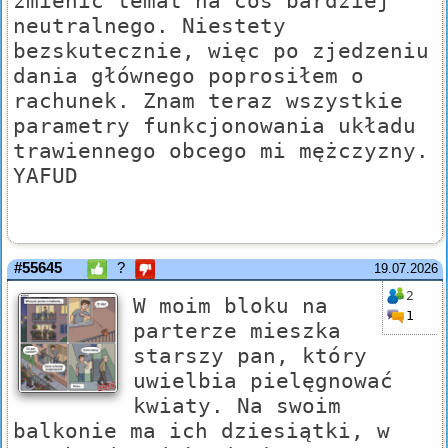
zmienić temat na coś bardziej
neutralnego. Niestety
bezskutecznie, więc po zjedzeniu
dania głównego poprosiłem o
rachunek. Znam teraz wszystkie
parametry funkcjonowania układu
trawiennego obcego mi mężczyzny.
YAFUD
#55645
?
19.07.2026
2
W moim bloku na
1
parterze mieszka
starszy pan, który
uwielbia pielęgnować
kwiaty. Na swoim
balkonie ma ich dziesiątki, w