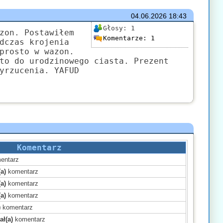
04.06.2026
18:43
Głosy:
1
zon. Postawiłem
Komentarze:
1
dczas krojenia
prosto w wazon.
to do urodzinowego ciasta. Prezent
yrzucenia. YAFUD
Komentarz
entarz
a)
komentarz
a)
komentarz
a)
komentarz
)
komentarz
ał(a)
komentarz