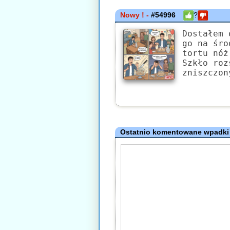
Nowy ! -
#54996
?
Dostałem 
go na śro
tortu nóż
Szkło roz
zniszczon
Ostatnio komentowane wpadki