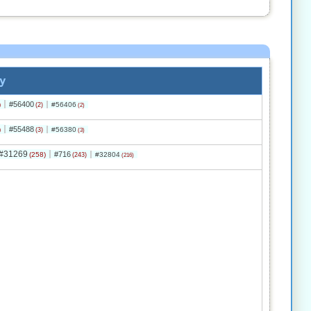
y
#56400
)
#56406
(2)
(2)
#55488
)
#56380
(3)
(3)
#31269
#716
(258)
#32804
(243)
(216)