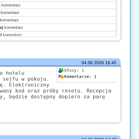
)
komentarz
komentarz
komentarz
a)
komentarz
)
komentarz
pisał(a)
komentarz
)
komentarz
(a)
komentarz
04.06.2026
16:45
komentarz
Głosy:
1
mentarz
o hotelu
Komentarze:
1
 sejfu w pokoju.
mentarz
ę. Elektroniczny
komentarz
wany kod oraz próby resetu. Recepcja
(a)
komentarz
y, będzie dostępny dopiero za parę
(a)
komentarz