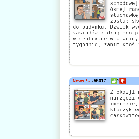
schodowej
ósmej ran
słuchawkę
został sk
do budynku. Dźwięk wy
sąsiadów z drugiego p
w centralce w piwnicy
tygodnie, zanim ktoś 
Nowy ! -
#55017
?
Z okazji 
narzędzi 
imprezie,
kluczyk w
całkowite