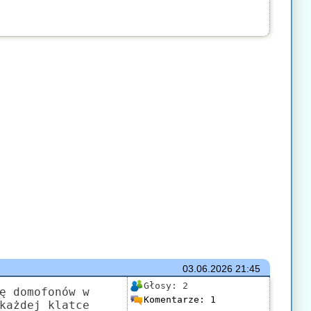
03.06.2026
21:45
Głosy:
2
ę domofonów w
Komentarze:
1
każdej klatce