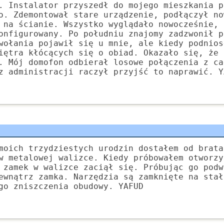
. Instalator przyszedł do mojego mieszkania p
o. Zdemontował stare urządzenie, podłączył no
 na ścianie. Wszystko wyglądało nowocześnie, 
onfigurowany. Po południu znajomy zadzwonił p
wołania pojawił się u mnie, ale kiedy podnios
iętra kłócących się o obiad. Okazało się, że 
. Mój domofon odbierał losowe połączenia z ca
z administracji raczył przyjść to naprawić. Y
moich trzydziestych urodzin dostałem od brata
w metalowej walizce. Kiedy próbowałem otworzy
 zamek w walizce zaciął się. Próbując go podw
ewnątrz zamka. Narzędzia są zamknięte na stał
go zniszczenia obudowy. YAFUD