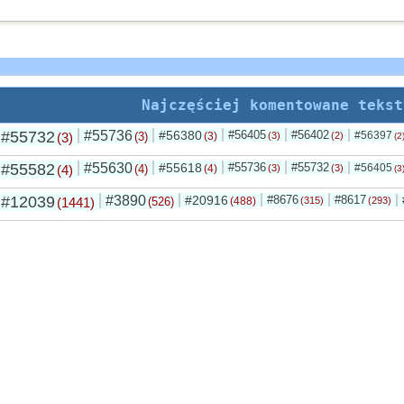
Najczęściej komentowane tekst
#55732
#55736
#56380
#56405
#56402
#56397
(3)
(3)
(3)
(3)
(2)
(2
#55582
#55630
#55618
#55736
#55732
#56405
(4)
(4)
(4)
(3)
(3)
(3
#12039
#3890
#20916
#8676
#8617
(1441)
(526)
(488)
(315)
(293)