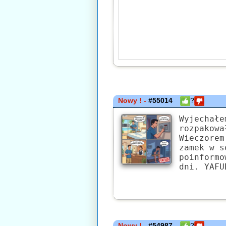
Nowy ! -
#55014
?
Wyjechałe
rozpakowa
Wieczorem
zamek w s
poinformo
dni. YAFU
Nowy ! -
#54987
?