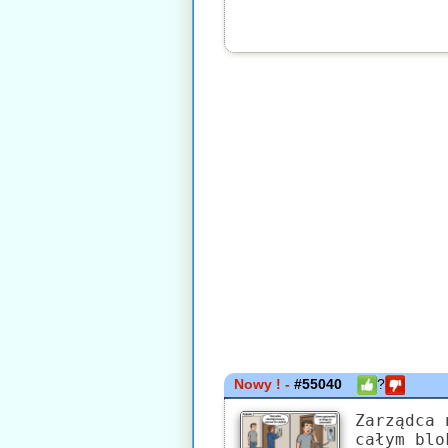
Nowy ! -
#55040
?
Zarządca 
całym blo