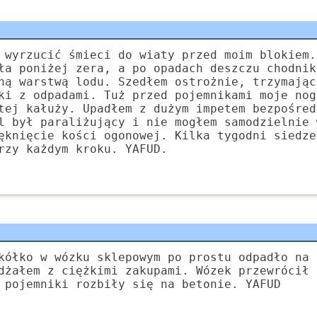
 wyrzucić śmieci do wiaty przed moim blokiem.
ła poniżej zera, a po opadach deszczu chodnik
ną warstwą lodu. Szedłem ostrożnie, trzymając
ki z odpadami. Tuż przed pojemnikami moje nog
tej kałuży. Upadłem z dużym impetem bezpośred
l był paraliżujący i nie mogłem samodzielnie 
ęknięcie kości ogonowej. Kilka tygodni siedze
rzy każdym kroku. YAFUD.
kółko w wózku sklepowym po prostu odpadło na 
dżałem z ciężkimi zakupami. Wózek przewrócił 
 pojemniki rozbiły się na betonie. YAFUD