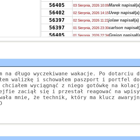
56405
Marek
napisał(a
03 Sierpnia, 2026 10:09
56402
Uvwp
napisał(a)
02 Sierpnia, 2026 14:15
56397
jolaw
napisał(a)
02 Sierpnia, 2026 11:22
56397
carlson
napisał(
01 Sierpnia, 2026 23:30
56405
Grejon
napisał(a
01 Sierpnia, 2026 22:34
56402
sfsdfsdfsdfsd
na
01 Sierpnia, 2026 11:51
56400
słodowy
napisał(a
31 Lipca, 2026 16:23
56400
zdziwiony
napisał
31 Lipca, 2026 15:05
56375
Grejon
napisał(a)
30 Lipca, 2026 22:47
56377
jolaw
napisał(a)
ko
m na długo wyczekiwane wakacje. Po dotarciu d
30 Lipca, 2026 21:19
łem walizkę i schowałem paszport i portfel do
56408
jolaw
napisał(a)
ko
30 Lipca, 2026 19:57
 chciałem wyciągnąć z niego gotówkę na kolacj
56408
Grejon
napisał(a)
30 Lipca, 2026 19:09
ejfie zaciął się i przestał reagować na wpisy
55736
EeveeFan5
napisał
30 Lipca, 2026 16:17
wała mnie, że technik, który ma klucz awaryjn
49557
D
EeveeFan5
napisał
30 Lipca, 2026 16:13