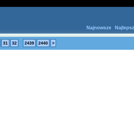
Najnowsze
Najleps
31
32
...
2439
2440
>