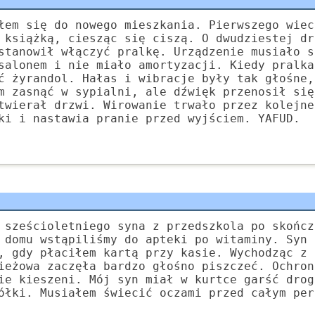
łem się do nowego mieszkania. Pierwszego wiec
 książką, ciesząc się ciszą. O dwudziestej dr
stanowił włączyć pralkę. Urządzenie musiało s
salonem i nie miało amortyzacji. Kiedy pralka
ć żyrandol. Hałas i wibracje były tak głośne,
m zasnąć w sypialni, ale dźwięk przenosił się
twierał drzwi. Wirowanie trwało przez kolejne
ki i nastawia pranie przed wyjściem. YAFUD.
 sześcioletniego syna z przedszkola po skończ
 domu wstąpiliśmy do apteki po witaminy. Syn 
, gdy płaciłem kartą przy kasie. Wychodząc z 
ieżowa zaczęła bardzo głośno piszczeć. Ochron
ie kieszeni. Mój syn miał w kurtce garść drog
ółki. Musiałem świecić oczami przed całym per