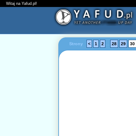
Witaj na Yafud.pl!
Strony
<
1
2
...
28
29
30