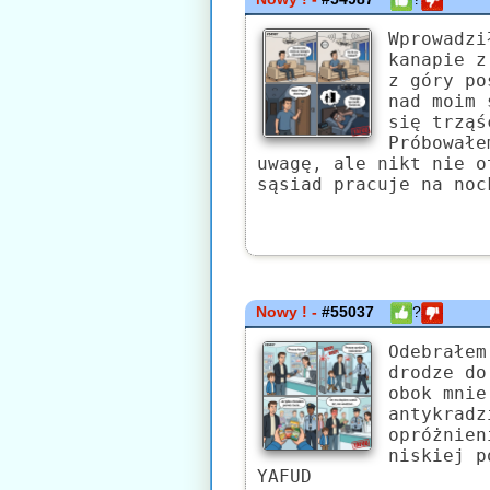
Wprowadzi
kanapie z
z góry po
nad moim 
się trząś
Próbowałe
uwagę, ale nikt nie o
sąsiad pracuje na noc
Nowy ! -
#55037
?
Odebrałem
drodze do
obok mnie
antykradz
opróżnien
niskiej p
YAFUD