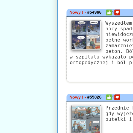
Nowy ! -
#54966
?
Wyszedłem
nocy spad
niewidocz
pełne wor
zamarznię
beton. Bó
w szpitalu wykazało p
ortopedycznej i ból p
Nowy ! -
#55026
?
Przednie 
gdy wyjeż
butelki i