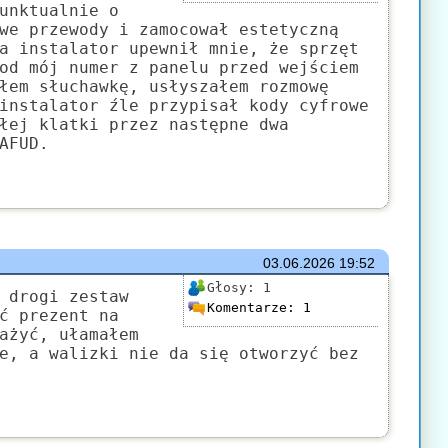
unktualnie o
we przewody i zamocował estetyczną
a instalator upewnił mnie, że sprzęt
od mój numer z panelu przed wejściem
łem słuchawkę, usłyszałem rozmowę
instalator źle przypisał kody cyfrowe
łej klatki przez następne dwa
AFUD.
03.06.2026
19:52
Głosy:
1
 drogi zestaw
Komentarze:
1
ć prezent na
ażyć, ułamałem
e, a walizki nie da się otworzyć bez