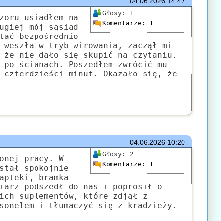
04.06.2026
14:47
Głosy:
1
zoru usiadłem na
Komentarze:
1
ugiej mój sąsiad
tać bezpośrednio
 weszła w tryb wirowania, zaczął mi
 że nie dało się skupić na czytaniu.
 po ścianach. Poszedłem zwrócić mu
 czterdzieści minut. Okazało się, że
04.06.2026
10:20
Głosy:
2
onej pracy. W
Komentarze:
1
stał spokojnie
apteki, bramka
iarz podszedł do nas i poprosił o
ich suplementów, które zdjął z
sonelem i tłumaczyć się z kradzieży.