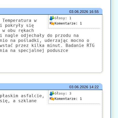
03.06.2026
16:55
Głosy:
1
 Temperatura w
Komentarze:
1
i pokryły się
 w obu rękach
i nagle odjechały do przodu na
nio na pośladki, uderzając mocno o
wstać przez kilka minut. Badanie RTG
nia na specjalnej poduszce
03.06.2026
14:22
Głosy:
3
płaskim asfalcie,
Komentarze:
1
się, a szklane