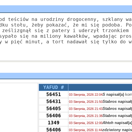
od teściów na urodziny drogocenny, szklany wa
dku stołu, żeby pokazać, że mi się podoba. Po
 ześlizgnął się z patery i uderzył trzonkiem 
sypało się na miliony kawałków, wpadając pros
y w pięć minut, a tort nadawał się tylko do w
YAFUD #
56451
S
napisał(a)
kom
03 Sierpnia, 2026 22:04
56431
Stabros
napisał(
03 Sierpnia, 2026 21:50
56405
Stabros
napisał(
03 Sierpnia, 2026 21:43
56406
Stabros
napisał(
03 Sierpnia, 2026 21:38
1349
Ahtoh
napisał(a
03 Sierpnia, 2026 12:00
56406
zdziwiony
napis
03 Sierpnia, 2026 11:44