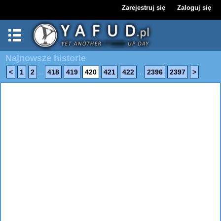
Zarejestruj się
Zaloguj się
Najnowsze historie
...
...
<
1
2
418
419
420
421
422
2396
2397
>