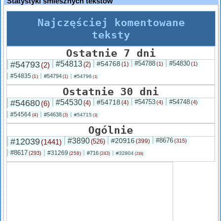
Statystyki śmiesznych tekstów
Najczęściej komentowane
teksty
Ostatnie 7 dni
#54793
#54813
#54768
#54788
#54830
(2)
(2)
(1)
(1)
(1)
#54835
#54794
(1)
#54796
(1)
(1)
Ostatnie 30 dni
#54680
#54530
#54718
#54753
#54748
(6)
(4)
(4)
(4)
(4)
#54564
#54638
(4)
#54715
(3)
(3)
Ogólnie
#12039
#3890
#20916
#8676
(1441)
(526)
(399)
(315)
#8617
#31269
(293)
#716
(258)
#32804
(243)
(216)