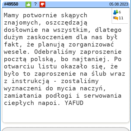
#49550
?
05.08.2023
6
Mamy potwornie skąpych
11
znajomych, oszczędzają
dosłownie na wszystkim, dlatego
dużym zaskoczeniem dla nas był
fakt, że planują zorganizować
wesele. Odebraliśmy zaproszenie
pocztą polską, bo najtaniej. Po
otwarciu listu okazało się, że
było to zaproszenie na ślub wraz
z instrukcją - zostaliśmy
wyznaczeni do mycia naczyń,
zamiatania podłogi i serwowania
ciepłych napoi. YAFUD