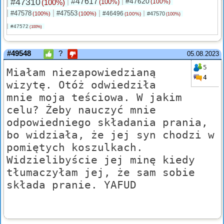
#47310
#47617
#47620
(100%)
(100%)
(100%)
#47578
#47553
#46496
(100%)
(100%)
#47570
(100%)
(100%)
#47572
(100%)
#49548
?
05.08.2023
5
Miałam niezapowiedzianą
4
wizytę. Otóż odwiedziła
mnie moja teściowa. W jakim
celu? Żeby nauczyć mnie
odpowiedniego składania prania,
bo widziała, że jej syn chodzi w
pomiętych koszulkach.
Widzielibyście jej minę kiedy
tłumaczyłam jej, że sam sobie
składa pranie. YAFUD