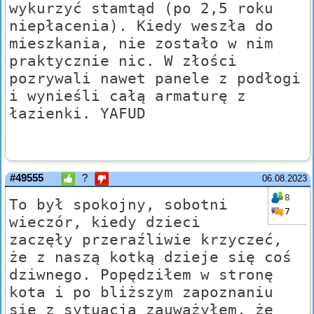
wykurzyć stamtąd (po 2,5 roku
niepłacenia). Kiedy weszła do
mieszkania, nie zostało w nim
praktycznie nic. W złości
pozrywali nawet panele z podłogi
i wynieśli całą armaturę z
łazienki. YAFUD
#49555
?
06.08.2023
8
To był spokojny, sobotni
7
wieczór, kiedy dzieci
zaczęły przeraźliwie krzyczeć,
że z naszą kotką dzieje się coś
dziwnego. Popędziłem w stronę
kota i po bliższym zapoznaniu
się z sytuacją zauważyłem, że