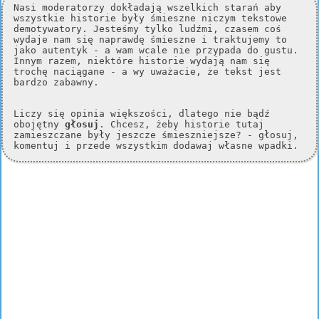
Nasi moderatorzy dokładają wszelkich starań aby
wszystkie historie były śmieszne niczym tekstowe
demotywatory. Jesteśmy tylko ludźmi, czasem coś
wydaje nam się naprawdę śmieszne i traktujemy to
jako autentyk - a wam wcale nie przypada do gustu.
Innym razem, niektóre historie wydają nam się
trochę naciągane - a wy uważacie, że tekst jest
bardzo zabawny.
Liczy się opinia większości, dlatego nie bądź
obojętny
głosuj
. Chcesz, żeby historie tutaj
zamieszczane były jeszcze śmieszniejsze? - głosuj,
komentuj i przede wszystkim dodawaj własne wpadki.