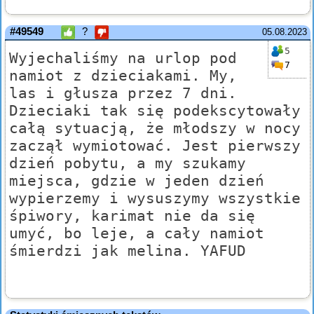
#49549
?
05.08.2023
5
Wyjechaliśmy na urlop pod
7
namiot z dzieciakami. My,
las i głusza przez 7 dni.
Dzieciaki tak się podekscytowały
całą sytuacją, że młodszy w nocy
zaczął wymiotować. Jest pierwszy
dzień pobytu, a my szukamy
miejsca, gdzie w jeden dzień
wypierzemy i wysuszymy wszystkie
śpiwory, karimat nie da się
umyć, bo leje, a cały namiot
śmierdzi jak melina. YAFUD