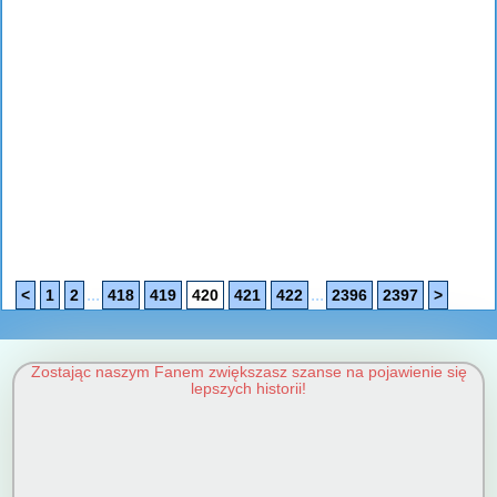
...
...
<
1
2
418
419
420
421
422
2396
2397
>
Zostając naszym Fanem zwiększasz szanse na pojawienie się
lepszych historii!