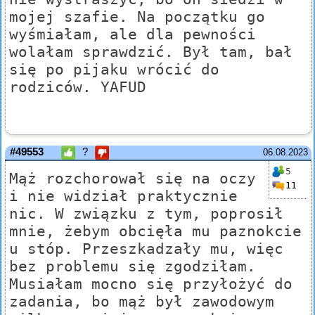
mojej szafie. Na początku go
wyśmiałam, ale dla pewności
wolałam sprawdzić. Był tam, bał
się po pijaku wrócić do
rodziców. YAFUD
#49553
?
06.08.2023
5
Mąż rozchorował się na oczy
11
i nie widział praktycznie
nic. W związku z tym, poprosił
mnie, żebym obcięła mu paznokcie
u stóp. Przeszkadzały mu, więc
bez problemu się zgodziłam.
Musiałam mocno się przyłożyć do
zadania, bo mąż był zawodowym