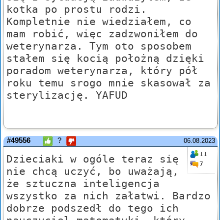
kotka po prostu rodzi.
Kompletnie nie wiedziałem, co
mam robić, więc zadzwoniłem do
weterynarza. Tym oto sposobem
stałem się kocią położną dzięki
poradom weterynarza, który pół
roku temu srogo mnie skasował za
sterylizację. YAFUD
#49556
?
06.08.2023
11
Dzieciaki w ogóle teraz się
7
nie chcą uczyć, bo uważają,
że sztuczna inteligencja
wszystko za nich załatwi. Bardzo
dobrze podszedł do tego ich