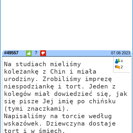
#49557
?
07.08.2023
4
Na studiach mieliśmy
2
koleżankę z Chin i miała
urodziny. Zrobiliśmy imprezę
niespodziankę i tort. Jeden z
kolegów miał dowiedzieć się, jak
się pisze Jej imię po chińsku
(tymi znaczkami).
Napisaliśmy na torcie według
wskazówek. Dziewczyna dostaje
tort i w śmiech.