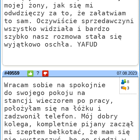
mojej żony, jak się mi
odwdzięczy za to, że załatwiam
to sam. Oczywiście sprzedawczyni
wszystko widziała i bardzo
szybko nasz rozmowa stała się
wyjątkowo oschła. YAFUD
#49559
?
07.08.2023
8
Wracam sobie na spokojnie
3
do swojego pokoju na
stancji wieczorem po pracy,
położyłam się na łóżku i
zadzwonił telefon. Mój dobry
kolega, kompletnie pijany zaczął
mi szeptem bełkotać, że mam się
nie wystraszyć, bo on siedzi w