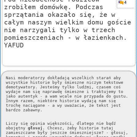
4
zrobiłem domówkę. Podczas
sprzątania okazało się, że w
całym naszym wielkim domu goście
nie narzygali tylko w trzech
pomieszczeniach - w łazienkach.
YAFUD
Nasi moderatorzy dokładają wszelkich starań aby
wszystkie historie były śmieszne niczym tekstowe
demotywatory. Jesteśmy tylko ludźmi, czasem coś
wydaje nam się naprawdę śmieszne i traktujemy to
jako autentyk - a wam wcale nie przypada do gustu.
Innym razem, niektóre historie wydają nam się
trochę naciągane - a wy uważacie, że tekst jest
bardzo zabawny.
Liczy się opinia większości, dlatego nie bądź
obojętny
głosuj
. Chcesz, żeby historie tutaj
zamieszczane były jeszcze śmieszniejsze? - głosuj,