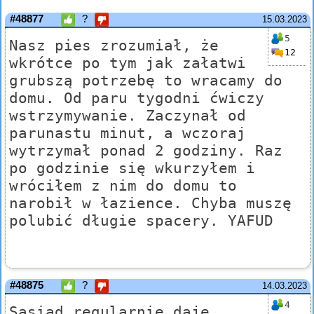
#48877
?
15.03.2023
5
Nasz pies zrozumiał, że
12
wkrótce po tym jak załatwi
grubszą potrzebę to wracamy do
domu. Od paru tygodni ćwiczy
wstrzymywanie. Zaczynał od
parunastu minut, a wczoraj
wytrzymał ponad 2 godziny. Raz
po godzinie się wkurzyłem i
wróciłem z nim do domu to
narobił w łazience. Chyba muszę
polubić długie spacery. YAFUD
#48875
?
14.03.2023
4
Sąsiad regularnie daje