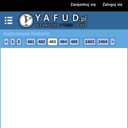
Zarejestruj się
Zaloguj się
Najnowsze historie
...
...
<
1
2
481
482
483
484
485
2403
2404
>