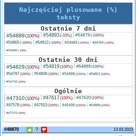
Najczęściej plusowane (%)
teksty
Ostatnie 7 dni
#54889
#54893
#54879
(100%)
(-33%)
(-100%)
#54865
#54812
#54885
(-100%)
(-100%)
#54784
(-100%)
(-100%)
#54896
(-100%)
Ostatnie 30 dni
#54829
#54819
#54889
(100%)
(100%)
(100%)
#54797
#54808
#54888
(100%)
(100%)
#54801
(100%)
(100%)
#54740
(100%)
Ogólnie
#47310
#47617
#47620
(100%)
(100%)
(100%)
#47578
#47553
#46496
(100%)
(100%)
#54889
(100%)
(100%)
#47570
(100%)
#48870
?
13.03.2023