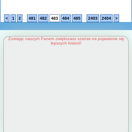
...
...
<
1
2
481
482
483
484
485
2403
2404
>
Zostając naszym Fanem zwiększasz szanse na pojawienie się
lepszych historii!