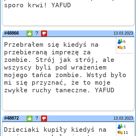
sporo krwi! YAFUD
#48866
?
13.03.2023
6
Przebrałem się kiedyś na
5
przebieraną imprezę za
zombie. Strój jak strój, ale
wszyscy byli pod wrażeniem
mojego tańca zombie. Wstyd było
mi się przyznać, że to moje
zwykłe ruchy taneczne. YAFUD
#48872
?
13.03.2023
3
Dzieciaki kupiły kiedyś na
11