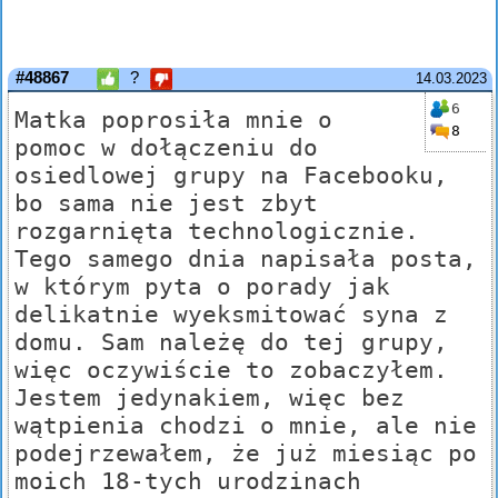
#48867
?
14.03.2023
6
Matka poprosiła mnie o
8
pomoc w dołączeniu do
osiedlowej grupy na Facebooku,
bo sama nie jest zbyt
rozgarnięta technologicznie.
Tego samego dnia napisała posta,
w którym pyta o porady jak
delikatnie wyeksmitować syna z
domu. Sam należę do tej grupy,
więc oczywiście to zobaczyłem.
Jestem jedynakiem, więc bez
wątpienia chodzi o mnie, ale nie
podejrzewałem, że już miesiąc po
moich 18-tych urodzinach