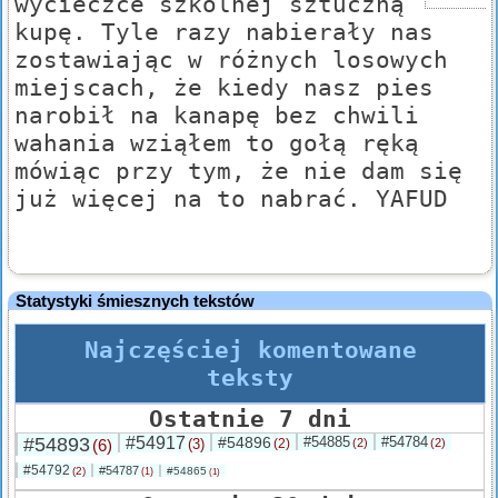
wycieczce szkolnej sztuczną
kupę. Tyle razy nabierały nas
zostawiając w różnych losowych
miejscach, że kiedy nasz pies
narobił na kanapę bez chwili
wahania wziąłem to gołą ręką
mówiąc przy tym, że nie dam się
już więcej na to nabrać. YAFUD
Statystyki śmiesznych tekstów
Najczęściej komentowane
teksty
Ostatnie 7 dni
#54893
#54917
#54896
#54885
#54784
(6)
(3)
(2)
(2)
(2)
#54792
#54787
(2)
#54865
(1)
(1)