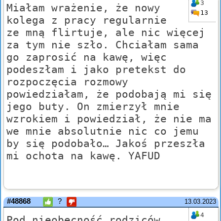
3
Miałam wrażenie, że nowy
13
kolega z pracy regularnie
ze mną flirtuje, ale nic więcej
za tym nie szło. Chciałam sama
go zaprosić na kawę, więc
podeszłam i jako pretekst do
rozpoczęcia rozmowy
powiedziałam, że podobają mi się
jego buty. On zmierzył mnie
wzrokiem i powiedział, że nie ma
we mnie absolutnie nic co jemu
by się podobało… Jakoś przeszła
mi ochota na kawę. YAFUD
#48868
?
13.03.2023
4
Pod nieobecność rodziców