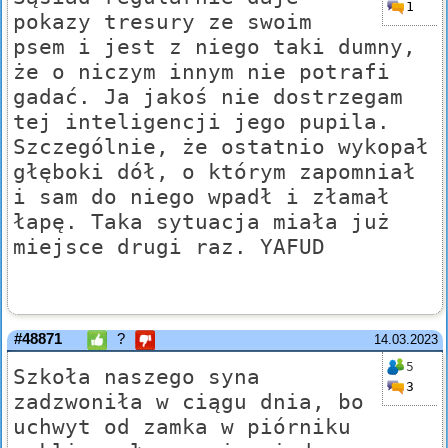
1
pokazy tresury ze swoim
psem i jest z niego taki dumny,
że o niczym innym nie potrafi
gadać. Ja jakoś nie dostrzegam
tej inteligencji jego pupila.
Szczególnie, że ostatnio wykopał
głęboki dół, o którym zapomniał
i sam do niego wpadł i złamał
łapę. Taka sytuacja miała już
miejsce drugi raz. YAFUD
#48871
?
14.03.2023
5
Szkoła naszego syna
3
zadzwoniła w ciągu dnia, bo
uchwyt od zamka w piórniku