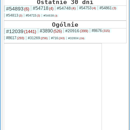
Ostatnie 30 dni
#54893
#54718
#54748
#54753
#54861
(6)
(4)
(4)
(4)
(3)
#54813
#54715
(3)
#54638
(3)
(3)
Ogólnie
#12039
#3890
#20916
#8676
(1441)
(526)
(399)
(315)
#8617
#31269
(293)
#716
(258)
#32804
(243)
(216)