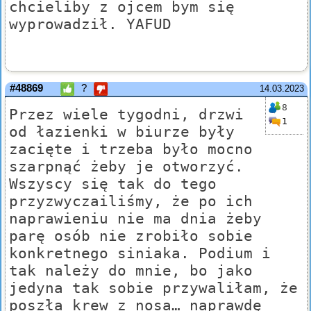
chcieliby z ojcem bym się
wyprowadził. YAFUD
#48869
?
14.03.2023
8
Przez wiele tygodni, drzwi
1
od łazienki w biurze były
zacięte i trzeba było mocno
szarpnąć żeby je otworzyć.
Wszyscy się tak do tego
przyzwyczailiśmy, że po ich
naprawieniu nie ma dnia żeby
parę osób nie zrobiło sobie
konkretnego siniaka. Podium i
tak należy do mnie, bo jako
jedyna tak sobie przywaliłam, że
poszła krew z nosa… naprawdę