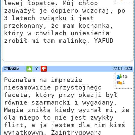
lewej łopatce. Mój chłop
zauważył je dopiero wczoraj, po
3 latach związku i jest
przekonany, że mam kochanka,
który w chwilach uniesienia
zrobił mi tam malinkę. YAFUD
#48625
?
22.01.2023
10
Poznałam na imprezie
4
niesamowicie przystojnego
faceta, który przy okazji był
równie szarmancki i wygadany.
Magia znikła kiedy wyznał mi, że
dla niego to nie jest zwykły
flirt, a ja jestem dla nim kimś
wyjątkowym. Zaintrygowana