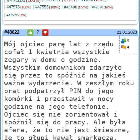
#47310
(100%)
#47578
#47553
#46496
(100%)
(100%)
#47570
(100%)
(100%)
#47572
(100%)
#48622
?
21.01.2023
9
Mój ojciec parę lat z rzędu
4
cofał 1 kwietnia wszystkie
zegary w domu o godzinę.
Wszystkim domownikom zdarzyło
się przez to spóźnić na jakieś
ważne wydarzenie. W zeszłym roku
brat podpatrzył PIN do jego
komórki i przestawił w nocy
godzinę na jego telefonie.
Ojciec się nie zorientował i
spóźnił się do pracy. Ale była
afera, że to nie jest śmieszne,
że to głupi kawał smarkacza,