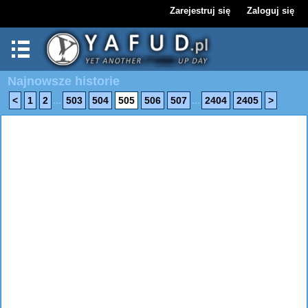
Zarejestruj się
Zaloguj się
Najnowsze historie
...
...
<
1
2
503
504
505
506
507
2404
2405
>