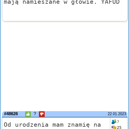
mają namieszane w głowie. YAFUD
#48626
?
22.01.2023
7
Od urodzenia mam znamię na
25