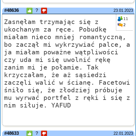
#48636
?
23.01.2023
11
Zasnęłam trzymając się z
2
ukochanym za ręce. Pobudkę
miałam nieco mniej romantyczną,
bo zaczął mi wykrzywiać palce, a
ja miałam poważne wątpliwości
czy uda mi się uwolnić rękę
zanim mi je połamie. Tak
krzyczałam, że aż sąsiedzi
zaczęli walić w ścianę. Facetowi
śniło się, że złodziej próbuje
mu wyrwać portfel z ręki i się z
nim siłuje. YAFUD
#48633
?
22.01.2023