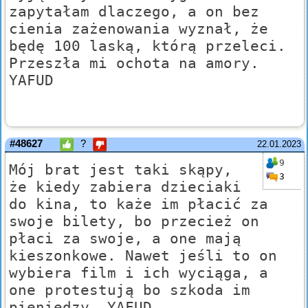
zapytałam dlaczego, a on bez
cienia zażenowania wyznał, że
będę 100 laską, którą przeleci.
Przeszła mi ochota na amory.
YAFUD
#48627
?
22.01.2023
9
Mój brat jest taki skąpy,
3
że kiedy zabiera dzieciaki
do kina, to każe im płacić za
swoje bilety, bo przecież on
płaci za swoje, a one mają
kieszonkowe. Nawet jeśli to on
wybiera film i ich wyciąga, a
one protestują bo szkoda im
pieniędzy. YAFUD