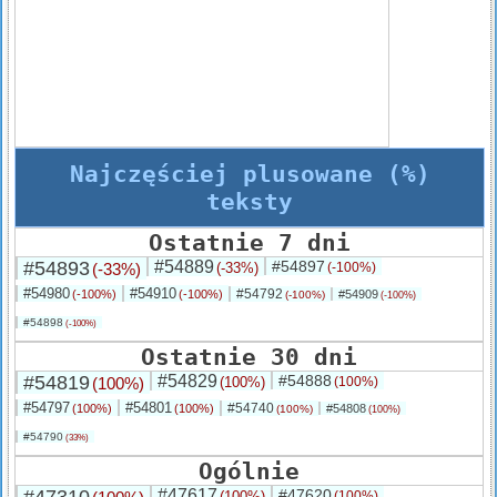
Najczęściej plusowane (%)
teksty
Ostatnie 7 dni
#54893
#54889
#54897
(-33%)
(-33%)
(-100%)
#54980
#54910
#54792
(-100%)
(-100%)
#54909
(-100%)
(-100%)
#54898
(-100%)
Ostatnie 30 dni
#54819
#54829
#54888
(100%)
(100%)
(100%)
#54797
#54801
#54740
(100%)
(100%)
#54808
(100%)
(100%)
#54790
(33%)
Ogólnie
#47617
#47620
(100%)
(100%)