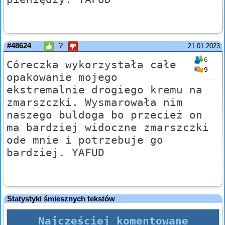
#48624
?
21.01.2023
6
Córeczka wykorzystała całe
9
opakowanie mojego
ekstremalnie drogiego kremu na
zmarszczki. Wysmarowała nim
naszego buldoga bo przecież on
ma bardziej widoczne zmarszczki
ode mnie i potrzebuje go
bardziej. YAFUD
Statystyki śmiesznych tekstów
Najczęściej komentowane