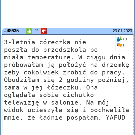
#48635
?
23.01.2023
13
3-letnia córeczka nie
1
poszła do przedszkola bo
miała temperaturę. W ciągu dnia
próbowałam ją położyć na drzemkę
żeby cokolwiek zrobić do pracy.
Obudziłam się 2 godziny później,
sama w jej łóżeczku. Ona
oglądała sobie cichutko
telewizję w salonie. Na mój
widok ucieszyła się i pochwaliła
mnie, że ładnie pospałam. YAFUD