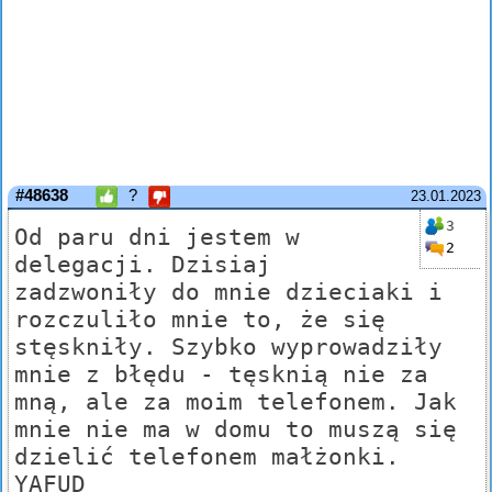
#48638
?
23.01.2023
3
Od paru dni jestem w
2
delegacji. Dzisiaj
zadzwoniły do mnie dzieciaki i
rozczuliło mnie to, że się
stęskniły. Szybko wyprowadziły
mnie z błędu - tęsknią nie za
mną, ale za moim telefonem. Jak
mnie nie ma w domu to muszą się
dzielić telefonem małżonki.
YAFUD