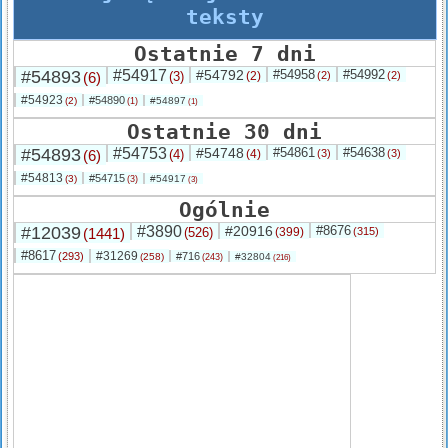
teksty
Ostatnie 7 dni
#54893
#54917
#54792
#54958
#54992
(6)
(3)
(2)
(2)
(2)
#54923
#54890
(2)
#54897
(1)
(1)
Ostatnie 30 dni
#54893
#54753
#54748
#54861
#54638
(6)
(4)
(4)
(3)
(3)
#54813
#54715
(3)
#54917
(3)
(3)
Ogólnie
#12039
#3890
#20916
#8676
(1441)
(526)
(399)
(315)
#8617
#31269
(293)
#716
(258)
#32804
(243)
(216)