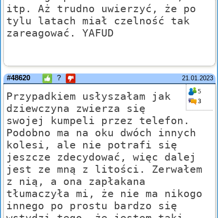
itp. Aż trudno uwierzyć, że po
tylu latach miał czelność tak
zareagować. YAFUD
#48620
?
21.01.2023
5
Przypadkiem usłyszałam jak
3
dziewczyna zwierza się
swojej kumpeli przez telefon.
Podobno ma na oku dwóch innych
kolesi, ale nie potrafi się
jeszcze zdecydować, więc dalej
jest ze mną z litości. Zerwałem
z nią, a ona zapłakana
tłumaczyła mi, że nie ma nikogo
innego po prostu bardzo się
wstydzi tego, że jestem taki