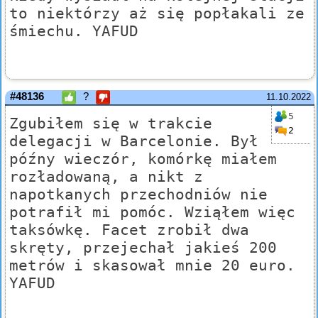
to niektórzy aż się popłakali ze
śmiechu. YAFUD
#48136
?
11.10.2022
5
Zgubiłem się w trakcie
2
delegacji w Barcelonie. Był
późny wieczór, komórkę miałem
rozładowaną, a nikt z
napotkanych przechodniów nie
potrafił mi pomóc. Wziąłem więc
taksówkę. Facet zrobił dwa
skręty, przejechał jakieś 200
metrów i skasował mnie 20 euro.
YAFUD