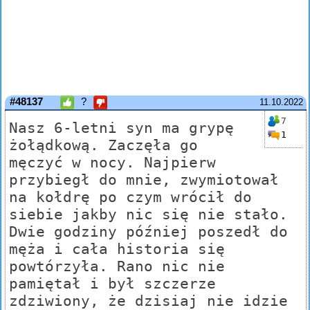
#48137
?
11.10.2022
7
Nasz 6-letni syn ma grypę
1
żołądkową. Zaczęła go
męczyć w nocy. Najpierw
przybiegł do mnie, zwymiotował
na kołdrę po czym wrócił do
siebie jakby nic się nie stało.
Dwie godziny później poszedł do
męża i cała historia się
powtórzyła. Rano nic nie
pamiętał i był szczerze
zdziwiony, że dzisiaj nie idzie