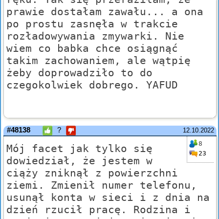
prawie dostałam zawału... a ona
po prostu zasnęła w trakcie
rozładowywania zmywarki. Nie
wiem co babka chce osiągnąć
takim zachowaniem, ale wątpię
żeby doprowadziło to do
czegokolwiek dobrego. YAFUD
#48138
?
12.10.2022
8
Mój facet jak tylko się
23
dowiedział, że jestem w
ciąży zniknął z powierzchni
ziemi. Zmienił numer telefonu,
usunął konta w sieci i z dnia na
dzień rzucił pracę. Rodzina i