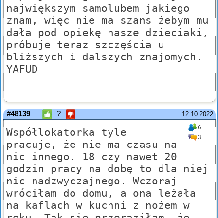
największym samolubem jakiego
znam, więc nie ma szans żebym mu
dała pod opiekę nasze dzieciaki,
próbuje teraz szczęścia u
bliższych i dalszych znajomych.
YAFUD
#48139
?
12.10.2022
6
Współlokatorka tyle
3
pracuje, że nie ma czasu na
nic innego. 18 czy nawet 20
godzin pracy na dobę to dla niej
nic nadzwyczajnego. Wczoraj
wróciłam do domu, a ona leżała
na kaflach w kuchni z nożem w
ręku. Tak się przeraziłam, że