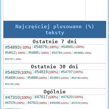
Najczęściej plusowane (%)
teksty
Ostatnie 7 dni
#54893
#54879
#54865
(-33%)
(-100%)
(-100%)
#54812
#54885
#54784
(-100%)
(-100%)
#54896
(-100%)
(-100%)
#54787
(-100%)
Ostatnie 30 dni
#54829
#54819
#54797
(100%)
(100%)
(100%)
#54808
#54888
#54801
(100%)
(100%)
#54740
(100%)
(100%)
#54790
(33%)
Ogólnie
#47310
#47617
#47620
(100%)
(100%)
(100%)
#47578
#47553
#46496
(100%)
(100%)
#47570
(100%)
(100%)