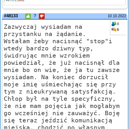
#47572
(100%)
#48133
?
10.10.2022
8
Zazwyczaj wysiadam na
6
przystanku na żądanie.
Wstałam żeby nacisnąć "stop"i
wtedy bardzo dziwny typ,
świdrując mnie wzrokiem
powiedział, że już nacisnął dla
mnie bo on wie, że ja tu zawsze
wysiadam. Na koniec dorzucił
moje imię uśmiechając się przy
tym z nieukrywaną satysfakcją.
Chłop był na tyle specyficzny,
że nie mam pojęcia jak mogłabym
go wcześniej nie zauważyć. Boję
się teraz jeździć komunikacją
miejską, chodzić po własnym