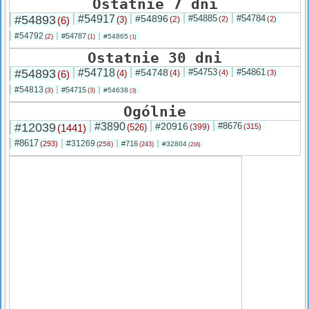
Ostatnie 7 dni
#54893
#54917
#54896
#54885
#54784
(6)
(3)
(2)
(2)
(2)
#54792
#54787
(2)
#54865
(1)
(1)
Ostatnie 30 dni
#54893
#54718
#54748
#54753
#54861
(6)
(4)
(4)
(4)
(3)
#54813
#54715
(3)
#54638
(3)
(3)
Ogólnie
#12039
#3890
#20916
#8676
(1441)
(526)
(399)
(315)
#8617
#31269
(293)
#716
(258)
#32804
(243)
(216)