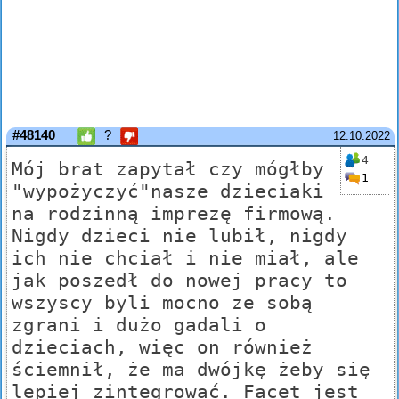
#48140
?
12.10.2022
4
Mój brat zapytał czy mógłby
1
"wypożyczyć"nasze dzieciaki
na rodzinną imprezę firmową.
Nigdy dzieci nie lubił, nigdy
ich nie chciał i nie miał, ale
jak poszedł do nowej pracy to
wszyscy byli mocno ze sobą
zgrani i dużo gadali o
dzieciach, więc on również
ściemnił, że ma dwójkę żeby się
lepiej zintegrować. Facet jest