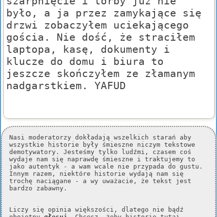
szarpnięcie i torby już nie
było, a ja przez zamykające się
drzwi zobaczyłem uciekającego
gościa. Nie dość, że straciłem
laptopa, kasę, dokumenty i
klucze do domu i biura to
jeszcze skończyłem ze złamanym
nadgarstkiem. YAFUD
Nasi moderatorzy dokładają wszelkich starań aby
wszystkie historie były śmieszne niczym tekstowe
demotywatory. Jesteśmy tylko ludźmi, czasem coś
wydaje nam się naprawdę śmieszne i traktujemy to
jako autentyk - a wam wcale nie przypada do gustu.
Innym razem, niektóre historie wydają nam się
trochę naciągane - a wy uważacie, że tekst jest
bardzo zabawny.
Liczy się opinia większości, dlatego nie bądź
obojętny
głosuj
. Chcesz, żeby historie tutaj