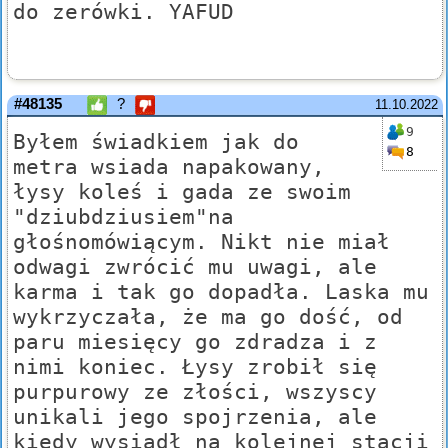
do zerówki. YAFUD
#48135
?
11.10.2022
9
Byłem świadkiem jak do
8
metra wsiada napakowany,
łysy koleś i gada ze swoim
"dziubdziusiem"na
głośnomówiącym. Nikt nie miał
odwagi zwrócić mu uwagi, ale
karma i tak go dopadła. Laska mu
wykrzyczała, że ma go dość, od
paru miesięcy go zdradza i z
nimi koniec. Łysy zrobił się
purpurowy ze złości, wszyscy
unikali jego spojrzenia, ale
kiedy wysiadł na kolejnej stacji