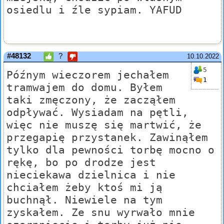
osiedlu i źle sypiam. YAFUD
#48132
?
10.10.2022
5
Późnym wieczorem jechałem
1
tramwajem do domu. Byłem
taki zmęczony, że zacząłem
odpływać. Wysiadam na pętli,
więc nie muszę się martwić, że
przegapię przystanek. Zawinąłem
tylko dla pewności torbę mocno o
rękę, bo po drodze jest
nieciekawa dzielnica i nie
chciałem żeby ktoś mi ją
buchnął. Niewiele na tym
zyskałem. Ze snu wyrwało mnie