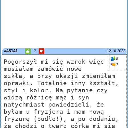
#48141
?
12.10.2022
8
Pogorszył mi się wzrok więc
7
musiałam zamówić nowe
szkła, a przy okazji zmieniłam
oprawki. Totalnie inny kształt,
styl i kolor. Na pytanie czy
widzą różnicę mąż i syn
natychmiast powiedzieli, że
byłam u fryzjera i mam nową
fryzurę (pudło!), a po dodaniu,
że chodzi o twarz córka mi się