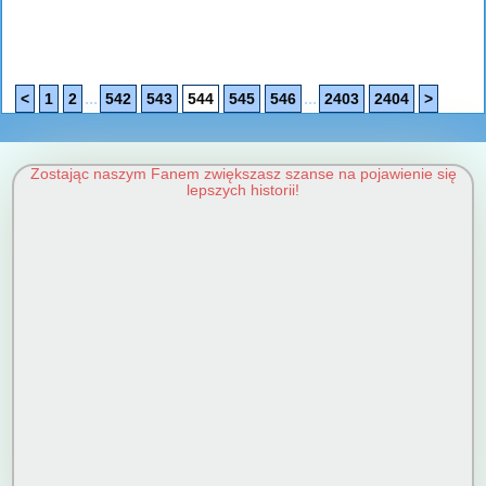
...
...
<
1
2
542
543
544
545
546
2403
2404
>
Zostając naszym Fanem zwiększasz szanse na pojawienie się
lepszych historii!