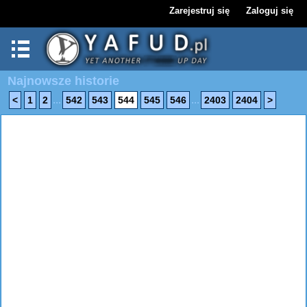
Zarejestruj się
Zaloguj się
Najnowsze historie
...
...
<
1
2
542
543
544
545
546
2403
2404
>