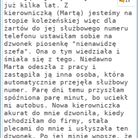
15
już kilka lat. Z
kierowniczką (Martą) jesteśmy na
stopie koleżeńskiej więc dla
żartów do jej służbowego numeru
telefonu ustawiłam sobie na
dzwonek piosenkę "nienawidzę
szefa". Ona o tym wiedziała i
śmiała się z tego. Niedawno
Marta odeszła z pracy i
zastąpiła ją inna osoba, która
automatycznie przejęła służbowy
numer. Parę dni temu przyszłam
spóźniona parę minut, bo uciekł
mi autobus. Nowa kierowniczka
akurat do mnie dzwoniła, kiedy
wchodziłam do firmy, stała
plecami do mnie i usłyszała ten
dzwonek. Po jej minie wnoszę, że