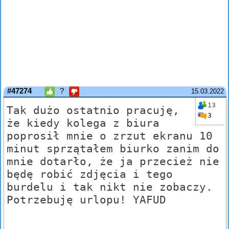
#47274
?
15.03.2022
13
Tak dużo ostatnio pracuję,
3
że kiedy kolega z biura
poprosił mnie o zrzut ekranu 10
minut sprzątałem biurko zanim do
mnie dotarło, że ja przecież nie
będę robić zdjęcia i tego
burdelu i tak nikt nie zobaczy.
Potrzebuję urlopu! YAFUD