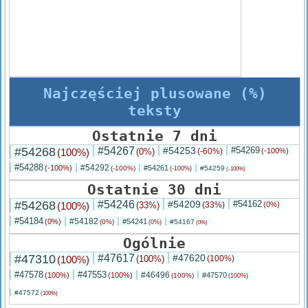
Najczęściej plusowane (%)
teksty
Ostatnie 7 dni
#54268
#54267
#54253
#54269
(100%)
(0%)
(-60%)
(-100%)
#54288
#54292
(-100%)
#54261
(-100%)
#54259
(-100%)
(-100%)
Ostatnie 30 dni
#54268
#54246
#54209
#54162
(100%)
(33%)
(33%)
(0%)
#54184
#54182
(0%)
#54241
(0%)
#54167
(0%)
(0%)
Ogólnie
#47310
#47617
#47620
(100%)
(100%)
(100%)
#47578
#47553
#46496
(100%)
(100%)
#47570
(100%)
(100%)
#47572
(100%)