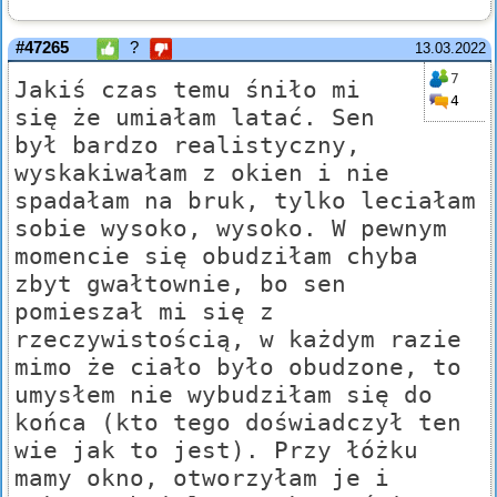
#47265
?
13.03.2022
7
Jakiś czas temu śniło mi
4
się że umiałam latać. Sen
był bardzo realistyczny,
wyskakiwałam z okien i nie
spadałam na bruk, tylko leciałam
sobie wysoko, wysoko. W pewnym
momencie się obudziłam chyba
zbyt gwałtownie, bo sen
pomieszał mi się z
rzeczywistością, w każdym razie
mimo że ciało było obudzone, to
umysłem nie wybudziłam się do
końca (kto tego doświadczył ten
wie jak to jest). Przy łóżku
mamy okno, otworzyłam je i