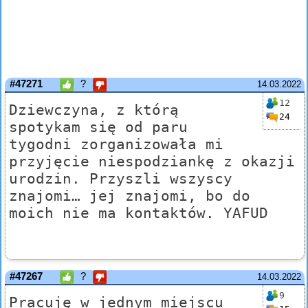
#47271
?
14.03.2022
12
Dziewczyna, z którą
24
spotykam się od paru
tygodni zorganizowała mi
przyjęcie niespodziankę z okazji
urodzin. Przyszli wszyscy
znajomi… jej znajomi, bo do
moich nie ma kontaktów. YAFUD
#47267
?
14.03.2022
9
Pracuję w jednym miejscu