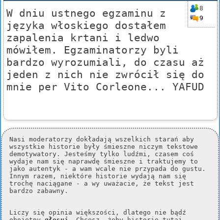
8
W dniu ustnego egzaminu z
9
języka włoskiego dostałem
zapalenia krtani i ledwo
mówiłem. Egzaminatorzy byli
bardzo wyrozumiali, do czasu aż
jeden z nich nie zwrócił się do
mnie per Vito Corleone... YAFUD
Nasi moderatorzy dokładają wszelkich starań aby
wszystkie historie były śmieszne niczym tekstowe
demotywatory. Jesteśmy tylko ludźmi, czasem coś
wydaje nam się naprawdę śmieszne i traktujemy to
jako autentyk - a wam wcale nie przypada do gustu.
Innym razem, niektóre historie wydają nam się
trochę naciągane - a wy uważacie, że tekst jest
bardzo zabawny.
Liczy się opinia większości, dlatego nie bądź
obojętny
głosuj
. Chcesz, żeby historie tutaj