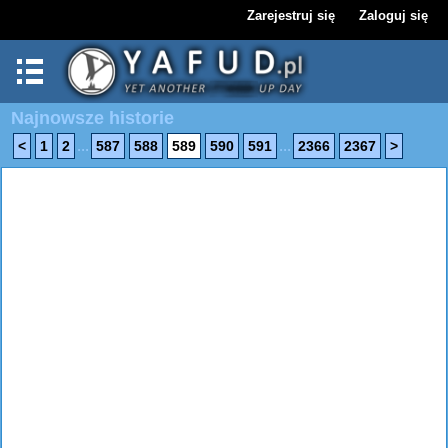
Zarejestruj się
Zaloguj się
Najnowsze historie
...
...
<
1
2
587
588
589
590
591
2366
2367
>