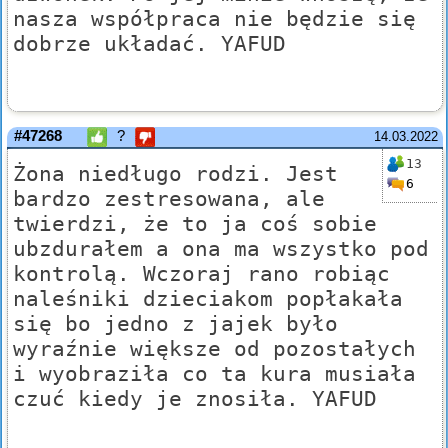
nasza współpraca nie będzie się
dobrze układać. YAFUD
#47268
?
14.03.2022
13
Żona niedługo rodzi. Jest
6
bardzo zestresowana, ale
twierdzi, że to ja coś sobie
ubzdurałem a ona ma wszystko pod
kontrolą. Wczoraj rano robiąc
naleśniki dzieciakom popłakała
się bo jedno z jajek było
wyraźnie większe od pozostałych
i wyobraziła co ta kura musiała
czuć kiedy je znosiła. YAFUD