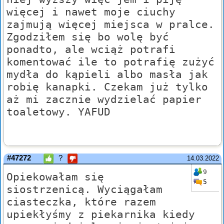
więcej i nawet moje ciuchy
zajmują więcej miejsca w pralce.
Zgodziłem się bo wolę być
ponadto, ale wciąż potrafi
komentować ile to potrafię zużyć
mydła do kąpieli albo masła jak
robię kanapki. Czekam już tylko
aż mi zacznie wydzielać papier
toaletowy. YAFUD
#47272
?
14.03.2022
9
Opiekowałam się
5
siostrzenicą. Wyciągałam
ciasteczka, które razem
upiekłyśmy z piekarnika kiedy