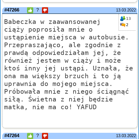
#47266
?
13.03.2022
13
Babeczka w zaawansowanej
2
ciąży poprosiła mnie o
ustąpienie miejsca w autobusie.
Przepraszająco, ale zgodnie z
prawdą odpowiedziałam jej, że
również jestem w ciąży i może
ktoś inny jej ustąpi. Uznała, że
ona ma większy brzuch i to ją
uprawnia do mojego miejsca.
Próbowała mnie z niego ściągnąć
siłą. Świetna z niej będzie
matka, nie ma co! YAFUD
#47264
?
13.03.2022