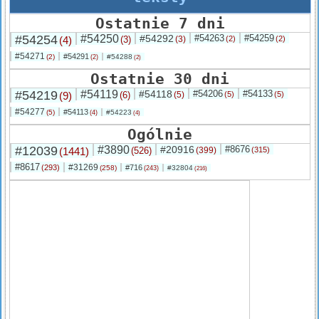
Ostatnie 7 dni
#54254
#54250
#54292
#54263
#54259
(4)
(3)
(3)
(2)
(2)
#54271
#54291
(2)
#54288
(2)
(2)
Ostatnie 30 dni
#54219
#54119
#54118
#54206
#54133
(9)
(6)
(5)
(5)
(5)
#54277
#54113
(5)
#54223
(4)
(4)
Ogólnie
#12039
#3890
#20916
#8676
(1441)
(526)
(399)
(315)
#8617
#31269
(293)
#716
(258)
#32804
(243)
(216)