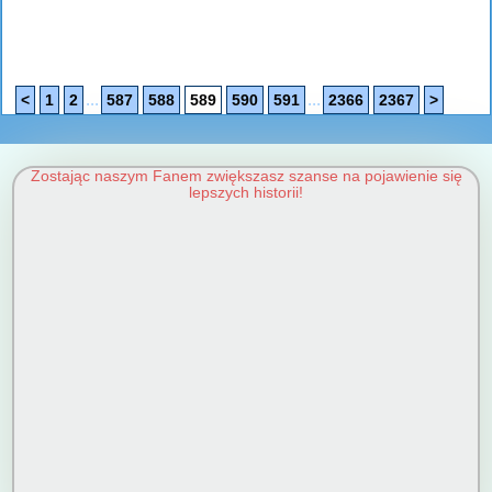
...
...
<
1
2
587
588
589
590
591
2366
2367
>
Zostając naszym Fanem zwiększasz szanse na pojawienie się
lepszych historii!