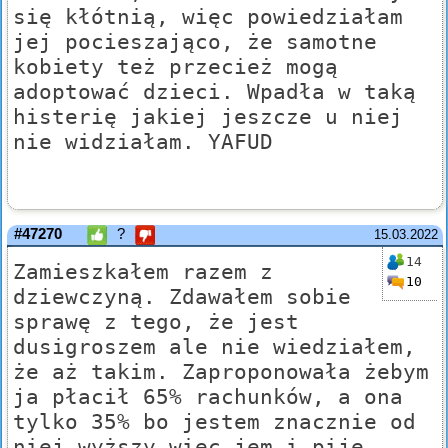
się kłótnią, więc powiedziałam
jej pocieszająco, że samotne
kobiety też przecież mogą
adoptować dzieci. Wpadła w taką
histerię jakiej jeszcze u niej
nie widziałam. YAFUD
#47270
?
15.03.2022
14
Zamieszkałem razem z
10
dziewczyną. Zdawałem sobie
sprawę z tego, że jest
dusigroszem ale nie wiedziałem,
że aż takim. Zaproponowała żebym
ja płacił 65% rachunków, a ona
tylko 35% bo jestem znacznie od
niej wyższy więc jem i piję