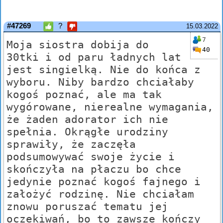
#47269
?
15.03.2022
7
Moja siostra dobija do
40
30tki i od paru ładnych lat
jest singielką. Nie do końca z
wyboru. Niby bardzo chciałaby
kogoś poznać, ale ma tak
wygórowane, nierealne wymagania,
że żaden adorator ich nie
spełnia. Okrągłe urodziny
sprawiły, że zaczęła
podsumowywać swoje życie i
skończyła na płaczu bo chce
jedynie poznać kogoś fajnego i
założyć rodzinę. Nie chciałam
znowu poruszać tematu jej
oczekiwań, bo to zawsze kończy