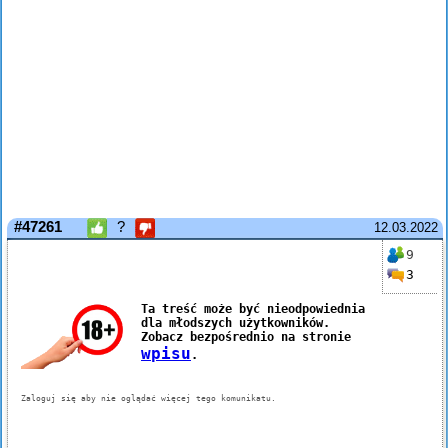
#47261
?
12.03.2022
9
3