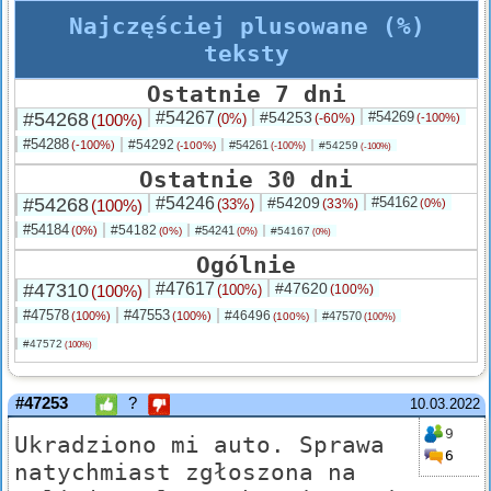
Najczęściej plusowane (%)
teksty
Ostatnie 7 dni
#54268
#54267
#54253
#54269
(100%)
(0%)
(-60%)
(-100%)
#54288
#54292
(-100%)
#54261
(-100%)
#54259
(-100%)
(-100%)
Ostatnie 30 dni
#54268
#54246
#54209
#54162
(100%)
(33%)
(33%)
(0%)
#54184
#54182
(0%)
#54241
(0%)
#54167
(0%)
(0%)
Ogólnie
#47310
#47617
#47620
(100%)
(100%)
(100%)
#47578
#47553
#46496
(100%)
(100%)
#47570
(100%)
(100%)
#47572
(100%)
#47253
?
10.03.2022
9
Ukradziono mi auto. Sprawa
6
natychmiast zgłoszona na