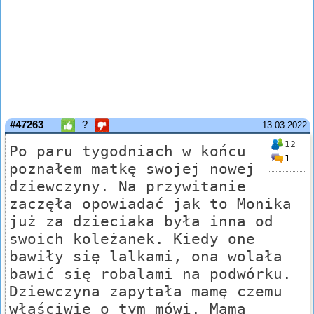
#47263
?
13.03.2022
12
Po paru tygodniach w końcu
1
poznałem matkę swojej nowej
dziewczyny. Na przywitanie
zaczęła opowiadać jak to Monika
już za dzieciaka była inna od
swoich koleżanek. Kiedy one
bawiły się lalkami, ona wolała
bawić się robalami na podwórku.
Dziewczyna zapytała mamę czemu
właściwie o tym mówi. Mama