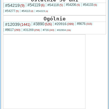
#54219
#54119
#54118
#54206
#54133
(9)
(6)
(5)
(5)
(5)
#54277
#54113
(5)
#54223
(4)
(4)
Ogólnie
#12039
#3890
#20916
#8676
(1441)
(526)
(399)
(315)
#8617
#31269
(293)
#716
(258)
#32804
(243)
(216)