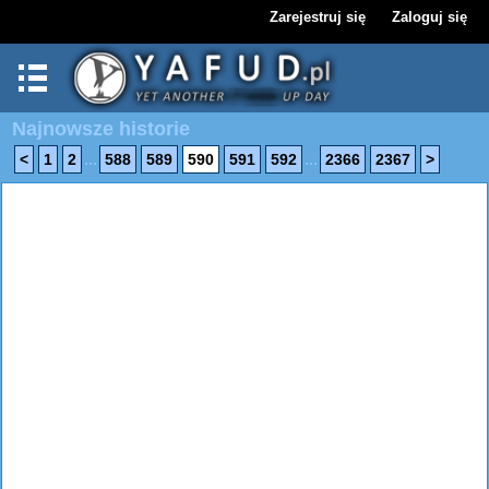
Zarejestruj się
Zaloguj się
Najnowsze historie
...
...
<
1
2
588
589
590
591
592
2366
2367
>