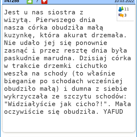
#47255
?
10.03.2022
11
Jest u nas siostra z
3
wizytą. Pierwszego dnia
nasza córka obudziła małą
kuzynkę, która akurat drzemała.
Nie udało jej się ponownie
zasnąć i przez resztę dnia była
paskudnie marudna. Dzisiaj córka
w trakcie drzemki cichutko
weszła na schody (to właśnie
bieganie po schodach wcześniej
obudziło małą) i dumna z siebie
wykrzyczała ze szczytu schodów:
"Widziałyście jak cicho?!". Mała
oczywiście się obudziła. YAFUD