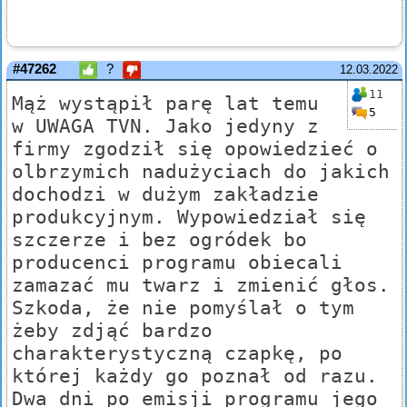
#47262
?
12.03.2022
11
Mąż wystąpił parę lat temu
5
w UWAGA TVN. Jako jedyny z
firmy zgodził się opowiedzieć o
olbrzymich nadużyciach do jakich
dochodzi w dużym zakładzie
produkcyjnym. Wypowiedział się
szczerze i bez ogródek bo
producenci programu obiecali
zamazać mu twarz i zmienić głos.
Szkoda, że nie pomyślał o tym
żeby zdjąć bardzo
charakterystyczną czapkę, po
której każdy go poznał od razu.
Dwa dni po emisji programu jego