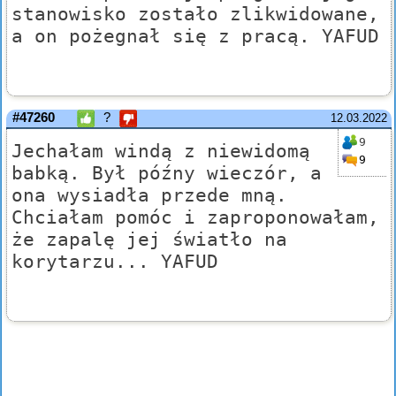
stanowisko zostało zlikwidowane,
a on pożegnał się z pracą. YAFUD
#47260
?
12.03.2022
9
Jechałam windą z niewidomą
9
babką. Był późny wieczór, a
ona wysiadła przede mną.
Chciałam pomóc i zaproponowałam,
że zapalę jej światło na
korytarzu... YAFUD