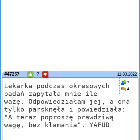
#47257
?
11.03.2022
7
Lekarka podczas okresowych
4
badań zapytała mnie ile
ważę. Odpowiedziałam jej, a ona
tylko parsknęła i powiedziała:
"A teraz poproszę prawdziwą
wagę, bez kłamania". YAFUD