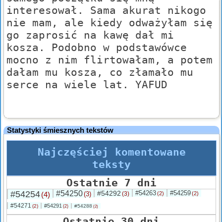
interesował. Sama akurat nikogo
nie mam, ale kiedy odważyłam się
go zaprosić na kawę dał mi
kosza. Podobno w podstawówce
mocno z nim flirtowałam, a potem
dałam mu kosza, co złamało mu
serce na wiele lat. YAFUD
Statystyki śmiesznych tekstów
Najczęściej komentowane
teksty
Ostatnie 7 dni
#54254
#54250
#54292
#54263
#54259
(4)
(3)
(3)
(2)
(2)
#54271
#54291
(2)
#54288
(2)
(2)
Ostatnie 30 dni