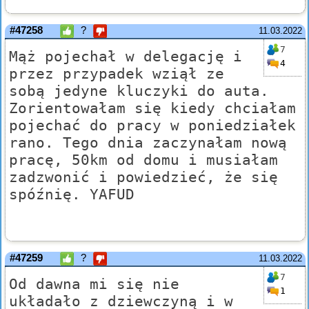
#47258
?
11.03.2022
7
Mąż pojechał w delegację i
4
przez przypadek wziął ze
sobą jedyne kluczyki do auta.
Zorientowałam się kiedy chciałam
pojechać do pracy w poniedziałek
rano. Tego dnia zaczynałam nową
pracę, 50km od domu i musiałam
zadzwonić i powiedzieć, że się
spóźnię. YAFUD
#47259
?
11.03.2022
7
Od dawna mi się nie
1
układało z dziewczyną i w