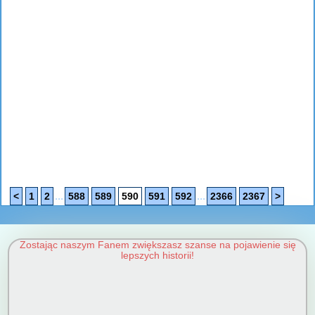
...
...
<
1
2
588
589
590
591
592
2366
2367
>
Zostając naszym Fanem zwiększasz szanse na pojawienie się
lepszych historii!