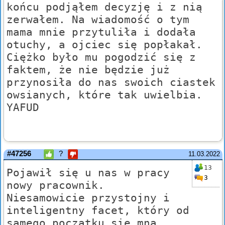
końcu podjąłem decyzję i z nią
zerwałem. Na wiadomość o tym
mama mnie przytuliła i dodała
otuchy, a ojciec się popłakał.
Ciężko było mu pogodzić się z
faktem, że nie będzie już
przynosiła do nas swoich ciastek
owsianych, które tak uwielbia.
YAFUD
#47256
?
11.03.2022
13
Pojawił się u nas w pracy
3
nowy pracownik.
Niesamowicie przystojny i
inteligentny facet, który od
samego początku się mną