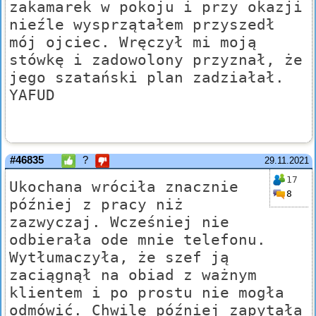
zakamarek w pokoju i przy okazji
nieźle wysprzątałem przyszedł
mój ojciec. Wręczył mi moją
stówkę i zadowolony przyznał, że
jego szatański plan zadziałał.
YAFUD
#46835
?
29.11.2021
17
Ukochana wróciła znacznie
8
później z pracy niż
zazwyczaj. Wcześniej nie
odbierała ode mnie telefonu.
Wytłumaczyła, że szef ją
zaciągnął na obiad z ważnym
klientem i po prostu nie mogła
odmówić. Chwilę później zapytała