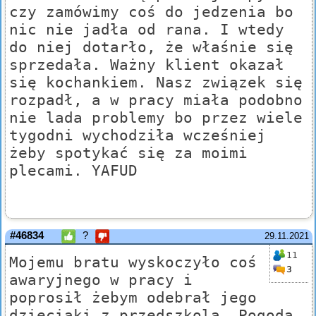
czy zamówimy coś do jedzenia bo
nic nie jadła od rana. I wtedy
do niej dotarło, że właśnie się
sprzedała. Ważny klient okazał
się kochankiem. Nasz związek się
rozpadł, a w pracy miała podobno
nie lada problemy bo przez wiele
tygodni wychodziła wcześniej
żeby spotykać się za moimi
plecami. YAFUD
#46834
?
29.11.2021
11
Mojemu bratu wyskoczyło coś
3
awaryjnego w pracy i
poprosił żebym odebrał jego
dzieciaki z przedszkola. Pogoda