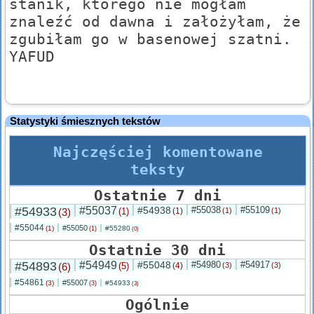
stanik, którego nie mogłam
znaleźć od dawna i założyłam, że
zgubiłam go w basenowej szatni.
YAFUD
Statystyki śmiesznych tekstów
Najczęściej komentowane
teksty
Ostatnie 7 dni
#54933
#55037
#54938
#55038
#55109
(3)
(1)
(1)
(1)
(1)
#55044
#55050
(1)
#55280
(1)
(0)
Ostatnie 30 dni
#54893
#54949
#55048
#54980
#54917
(6)
(5)
(4)
(3)
(3)
#54861
#55007
(3)
#54933
(3)
(3)
Ogólnie