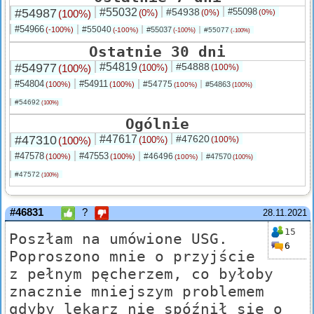
#54987
#55032
#54938
#55098
(100%)
(0%)
(0%)
(0%)
#54966
#55040
(-100%)
#55037
(-100%)
#55077
(-100%)
(-100%)
Ostatnie 30 dni
#54977
#54819
#54888
(100%)
(100%)
(100%)
#54804
#54911
#54775
(100%)
(100%)
#54863
(100%)
(100%)
#54692
(100%)
Ogólnie
#47310
#47617
#47620
(100%)
(100%)
(100%)
#47578
#47553
#46496
(100%)
(100%)
#47570
(100%)
(100%)
#47572
(100%)
#46831
?
28.11.2021
15
Poszłam na umówione USG.
6
Poproszono mnie o przyjście
z pełnym pęcherzem, co byłoby
znacznie mniejszym problemem
gdyby lekarz nie spóźnił się o