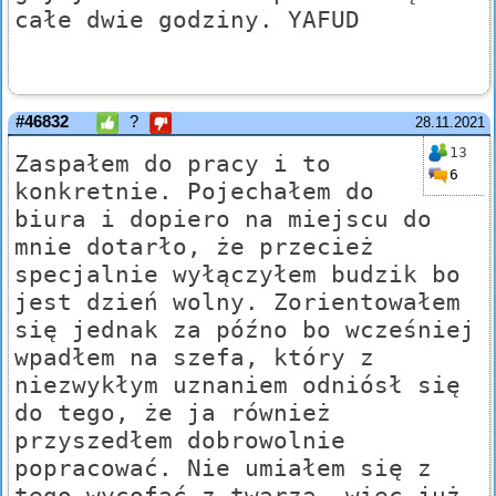
całe dwie godziny. YAFUD
#46832
?
28.11.2021
13
Zaspałem do pracy i to
6
konkretnie. Pojechałem do
biura i dopiero na miejscu do
mnie dotarło, że przecież
specjalnie wyłączyłem budzik bo
jest dzień wolny. Zorientowałem
się jednak za późno bo wcześniej
wpadłem na szefa, który z
niezwykłym uznaniem odniósł się
do tego, że ja również
przyszedłem dobrowolnie
popracować. Nie umiałem się z
tego wycofać z twarzą, więc już