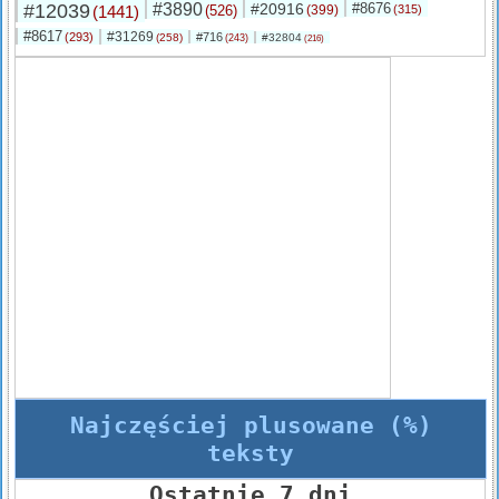
#12039
#3890
#20916
#8676
(1441)
(526)
(399)
(315)
#8617
#31269
(293)
#716
(258)
#32804
(243)
(216)
Najczęściej plusowane (%)
teksty
Ostatnie 7 dni