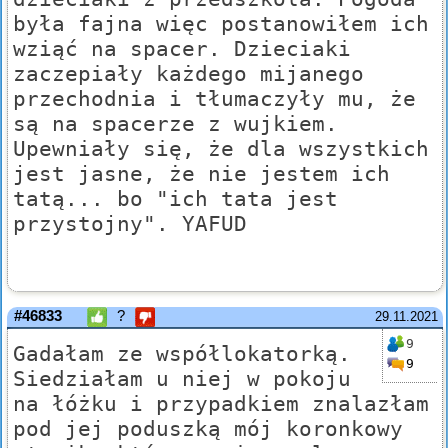
była fajna więc postanowiłem ich
wziąć na spacer. Dzieciaki
zaczepiały każdego mijanego
przechodnia i tłumaczyły mu, że
są na spacerze z wujkiem.
Upewniały się, że dla wszystkich
jest jasne, że nie jestem ich
tatą... bo "ich tata jest
przystojny". YAFUD
#46833
?
29.11.2021
9
Gadałam ze współlokatorką.
9
Siedziałam u niej w pokoju
na łóżku i przypadkiem znalazłam
pod jej poduszką mój koronkowy