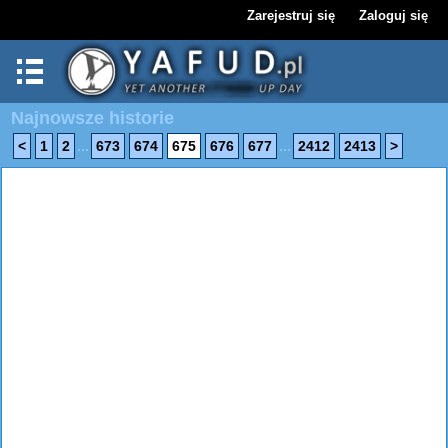
Zarejestruj się
Zaloguj się
Najnowsze historie
...
...
<
1
2
673
674
675
676
677
2412
2413
>