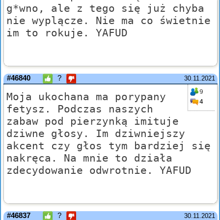
g*wno, ale z tego się już chyba
nie wyplącze. Nie ma co świetnie
im to rokuje. YAFUD
#46840
?
30.11.2021
9
Moja ukochana ma porypany
4
fetysz. Podczas naszych
zabaw pod pierzynką imituje
dziwne głosy. Im dziwniejszy
akcent czy głos tym bardziej się
nakręca. Na mnie to działa
zdecydowanie odwrotnie. YAFUD
#46837
?
30.11.2021