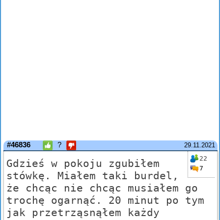
#46836
?
29.11.2021
22
Gdzieś w pokoju zgubiłem
7
stówkę. Miałem taki burdel,
że chcąc nie chcąc musiałem go
trochę ogarnąć. 20 minut po tym
jak przetrząsnąłem każdy