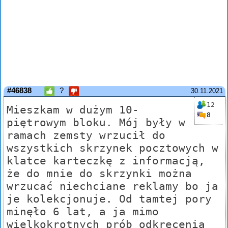
#46838
?
30.11.2021
12
Mieszkam w dużym 10-
8
piętrowym bloku. Mój były w
ramach zemsty wrzucił do
wszystkich skrzynek pocztowych w
klatce karteczkę z informacją,
że do mnie do skrzynki można
wrzucać niechciane reklamy bo ja
je kolekcjonuje. Od tamtej pory
minęło 6 lat, a ja mimo
wielkokrotnych prób odkręcenia