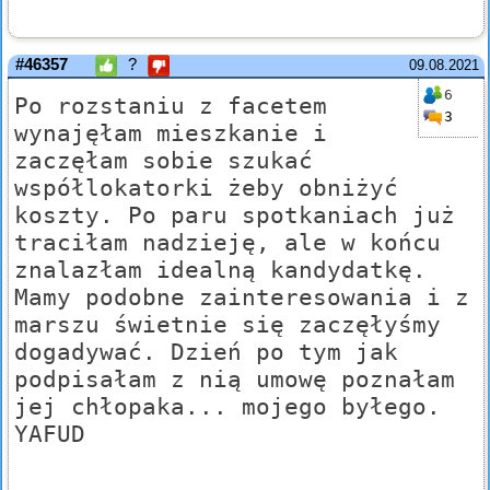
#46357
?
09.08.2021
6
Po rozstaniu z facetem
3
wynajęłam mieszkanie i
zaczęłam sobie szukać
współlokatorki żeby obniżyć
koszty. Po paru spotkaniach już
traciłam nadzieję, ale w końcu
znalazłam idealną kandydatkę.
Mamy podobne zainteresowania i z
marszu świetnie się zaczęłyśmy
dogadywać. Dzień po tym jak
podpisałam z nią umowę poznałam
jej chłopaka... mojego byłego.
YAFUD