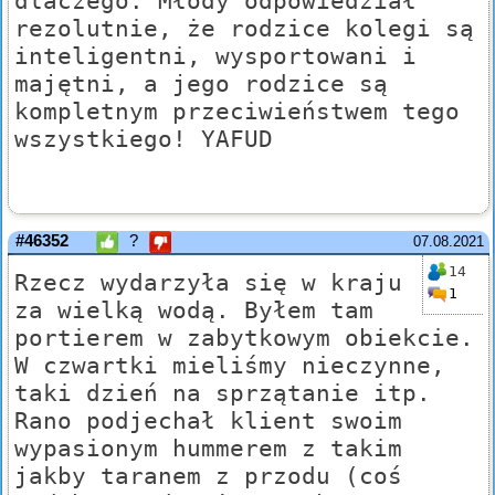
dlaczego. Młody odpowiedział
rezolutnie, że rodzice kolegi są
inteligentni, wysportowani i
majętni, a jego rodzice są
kompletnym przeciwieństwem tego
wszystkiego! YAFUD
#46352
?
07.08.2021
14
Rzecz wydarzyła się w kraju
1
za wielką wodą. Byłem tam
portierem w zabytkowym obiekcie.
W czwartki mieliśmy nieczynne,
taki dzień na sprzątanie itp.
Rano podjechał klient swoim
wypasionym hummerem z takim
jakby taranem z przodu (coś