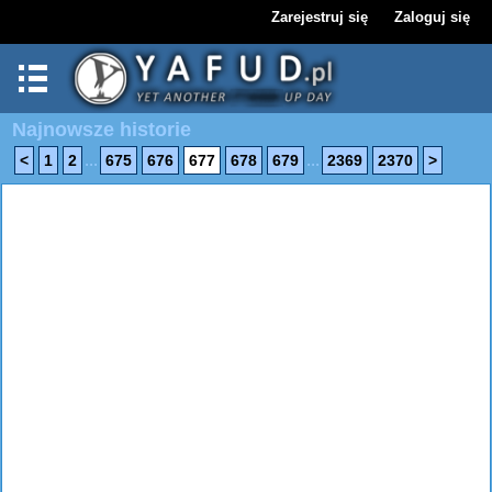
Zarejestruj się
Zaloguj się
Najnowsze historie
...
...
<
1
2
675
676
677
678
679
2369
2370
>