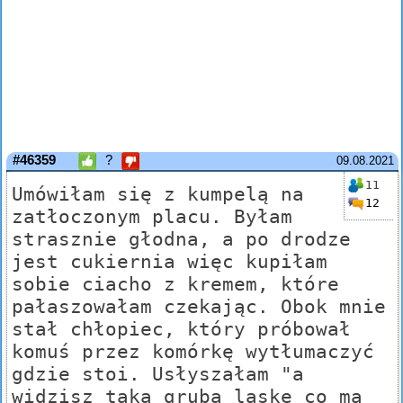
#46359
?
09.08.2021
11
Umówiłam się z kumpelą na
12
zatłoczonym placu. Byłam
strasznie głodna, a po drodze
jest cukiernia więc kupiłam
sobie ciacho z kremem, które
pałaszowałam czekając. Obok mnie
stał chłopiec, który próbował
komuś przez komórkę wytłumaczyć
gdzie stoi. Usłyszałam "a
widzisz taką grubą laskę co ma