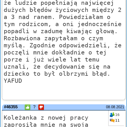
że ludzie popełniają najwięcej
dużych błędów życiowych między 2
a 3 nad ranem. Powiedziałam o
tym rodzicom, a oni jednocześnie
popadli w zadumę kiwając głową.
Rozbawiona zapytałam o czym
myślą. Zgodnie odpowiedzieli, że
poczęli mnie dokładnie o tej
porze i już wiele lat temu
uznali, że decydowanie się na
dziecko to był olbrzymi błąd.
YAFUD
#46355
?
08.08.2021
16
Koleżanka z nowej pracy
11
zaprosiła mnie na swoją