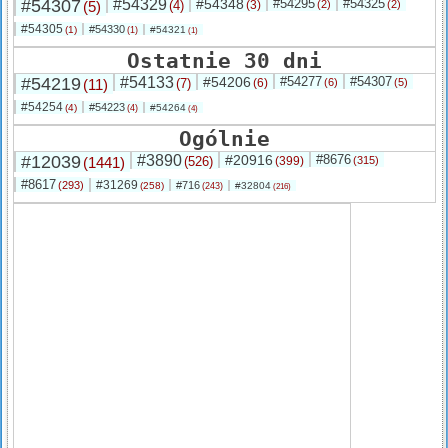
#54307
#54329
#54348
#54295
#54325
(5)
(4)
(3)
(2)
(2)
#54305
#54330
(1)
#54321
(1)
(1)
Ostatnie 30 dni
#54219
#54133
#54206
#54277
#54307
(11)
(7)
(6)
(6)
(5)
#54254
#54223
(4)
#54264
(4)
(4)
Ogólnie
#12039
#3890
#20916
#8676
(1441)
(526)
(399)
(315)
#8617
#31269
(293)
#716
(258)
#32804
(243)
(216)