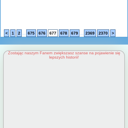
...
...
<
1
2
675
676
677
678
679
2369
2370
>
Zostając naszym Fanem zwiększasz szanse na pojawienie się
lepszych historii!