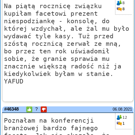
8
Na piątą rocznicę związku
8
kupiłam facetowi prezent
niespodziankę - konsolę, do
której wzdychał, ale żal mu było
wydawać tyle kasy. Tuż przed
szóstą rocznicą zerwał ze mną,
bo przez ten rok uświadomił
sobie, że granie sprawia mu
znacznie większą radość niż ja
kiedykolwiek byłam w stanie.
YAFUD
#46348
?
06.08.2021
12
Poznałam na konferencji
1
branżowej bardzo fajnego