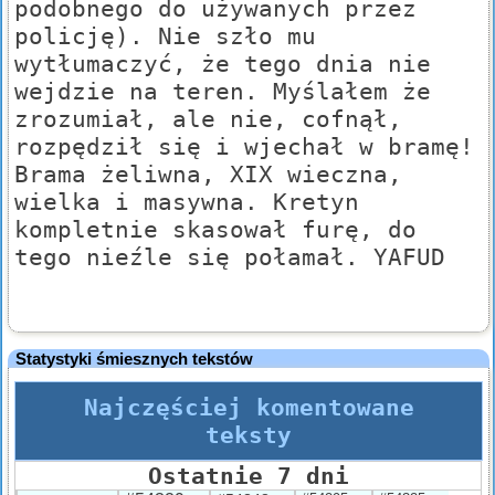
podobnego do używanych przez
policję). Nie szło mu
wytłumaczyć, że tego dnia nie
wejdzie na teren. Myślałem że
zrozumiał, ale nie, cofnął,
rozpędził się i wjechał w bramę!
Brama żeliwna, XIX wieczna,
wielka i masywna. Kretyn
kompletnie skasował furę, do
tego nieźle się połamał. YAFUD
Statystyki śmiesznych tekstów
Najczęściej komentowane
teksty
Ostatnie 7 dni