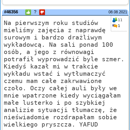
#46356
?
08.08.2021
11
Na pierwszym roku studiów
1
mieliśmy zajęcia z naprawdę
surowym i bardzo drażliwym
wykładowcą. Na sali ponad 100
osób, a jego z równowagi
potrafił wyprowadzić byle szmer.
Kiedyś kazał mi w trakcie
wykładu wstać i wytłumaczyć
czemu mam całe zakrwawione
czoło. Oczy całej auli były we
mnie wpatrzone kiedy wyciągałam
małe lusterko i po szybkiej
analizie sytuacji tłumaczę, że
nieświadomie rozdrapałam sobie
wielkiego pryszcza. YAFUD