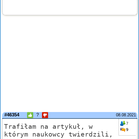
#46354
?
08.08.2021
7
Trafiłam na artykuł, w
9
którym naukowcy twierdzili,