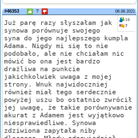
#46353
?
08.08.2021
16
Już parę razy słyszałam jak
7
synowa porównuje swojego
syna do jego najlepszego kumpla
Adama. Nigdy mi się to nie
podobało, ale nie chciałam nic
mówić bo ona jest bardzo
drażliwa na punkcie
jakichkolwiek uwaga z mojej
strony. Wnuk najwidoczniej
również miał tego serdecznie
powyżej uszu bo ostatnio zwrócił
jej uwagę, że takie porównywanie
akurat z Adamem jest wyjątkowo
niesprawiedliwe. Synowa
zdziwiona zapytała niby