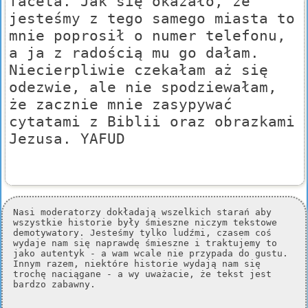
faceta. Jak się okazało, że
jesteśmy z tego samego miasta to
mnie poprosił o numer telefonu,
a ja z radością mu go dałam.
Niecierpliwie czekałam aż się
odezwie, ale nie spodziewałam,
że zacznie mnie zasypywać
cytatami z Biblii oraz obrazkami
Jezusa. YAFUD
Nasi moderatorzy dokładają wszelkich starań aby
wszystkie historie były śmieszne niczym tekstowe
demotywatory. Jesteśmy tylko ludźmi, czasem coś
wydaje nam się naprawdę śmieszne i traktujemy to
jako autentyk - a wam wcale nie przypada do gustu.
Innym razem, niektóre historie wydają nam się
trochę naciągane - a wy uważacie, że tekst jest
bardzo zabawny.