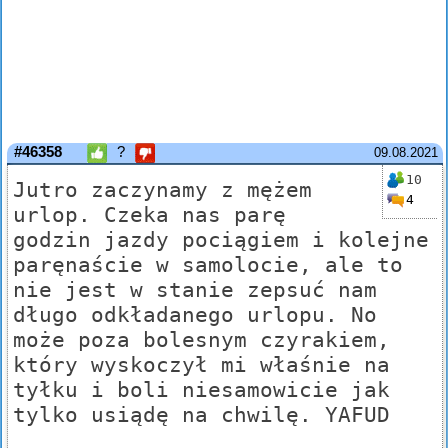
#46358
?
09.08.2021
10
Jutro zaczynamy z mężem
4
urlop. Czeka nas parę
godzin jazdy pociągiem i kolejne
paręnaście w samolocie, ale to
nie jest w stanie zepsuć nam
długo odkładanego urlopu. No
może poza bolesnym czyrakiem,
który wyskoczył mi właśnie na
tyłku i boli niesamowicie jak
tylko usiądę na chwilę. YAFUD