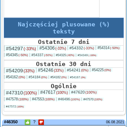
Najczęściej plusowane (%)
teksty
Ostatnie 7 dni
#54297
#54306
#54332
#54314
(-33%)
(-33%)
(-33%)
(-50%)
#54345
#54337
(-50%)
#54325
(-50%)
#54349
(-60%)
(-100%)
Ostatnie 30 dni
#54209
#54246
#54241
#54225
(33%)
(33%)
(0%)
(0%)
#54162
#54184
(0%)
#54182
(0%)
#54167
(0%)
(0%)
Ogólnie
#47310
#47617
#47620
(100%)
(100%)
(100%)
#47578
#47553
#46496
(100%)
(100%)
#47570
(100%)
(100%)
#47572
(100%)
#46350
?
06.08.2021