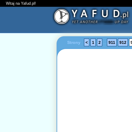
Witaj na Yafud.pl!
Strony
<
1
2
...
911
912