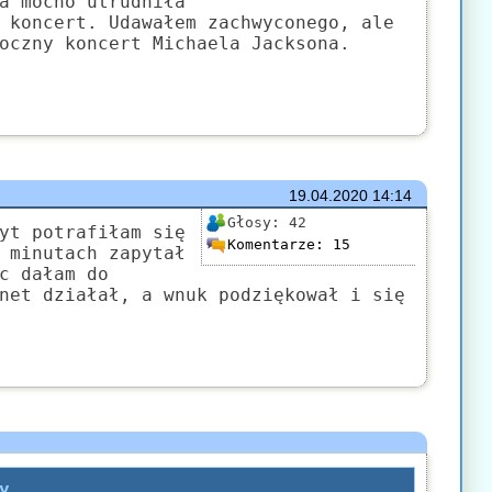
a mocno utrudniła
 koncert. Udawałem zachwyconego, ale
oczny koncert Michaela Jacksona.
19.04.2020
14:14
Głosy:
42
yt potrafiłam się
Komentarze:
15
 minutach zapytał
c dałam do
net działał, a wnuk podziękował i się
y