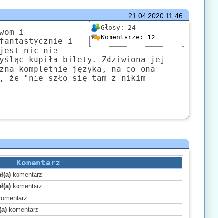
21.04.2020
11:46
Głosy:
24
wom i
Komentarze:
12
fantastycznie i
jest nic nie
yśląc kupiła bilety. Zdziwiona jej
zna kompletnie języka, na co ona
, że "nie szło się tam z nikim
Komentarz
ł(a)
komentarz
ł(a)
komentarz
omentarz
(a)
komentarz