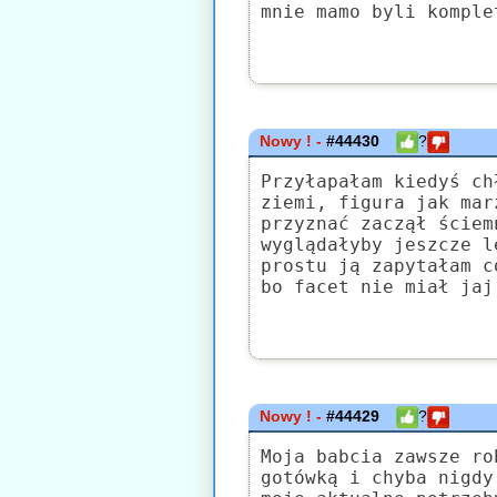
mnie mamo byli komple
Nowy ! -
#44430
?
Przyłapałam kiedyś ch
ziemi, figura jak mar
przyznać zaczął ściem
wyglądałyby jeszcze l
prostu ją zapytałam c
bo facet nie miał jaj
Nowy ! -
#44429
?
Moja babcia zawsze ro
gotówką i chyba nigdy