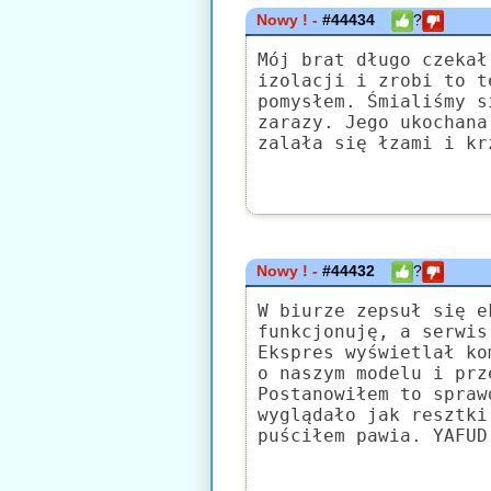
Nowy ! -
#44434
?
Mój brat długo czekał
izolacji i zrobi to t
pomysłem. Śmialiśmy s
zarazy. Jego ukochana
zalała się łzami i kr
Nowy ! -
#44432
?
W biurze zepsuł się e
funkcjonuję, a serwis
Ekspres wyświetlał ko
o naszym modelu i prz
Postanowiłem to spraw
wyglądało jak resztki
puściłem pawia. YAFUD