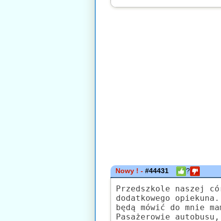
Nowy ! -
#44431
?
Przedszkole naszej có
dodatkowego opiekuna.
będą mówić do mnie ma
Pasażerowie autobusu,