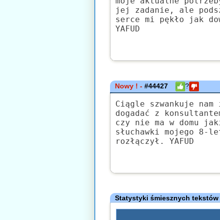
moje aktualne potrzeb
jej zadanie, ale pods
serce mi pękło jak do
YAFUD
Nowy ! -
#44427
?
Ciągle szwankuje nam 
dogadać z konsultante
czy nie ma w domu jak
słuchawki mojego 8-le
rozłączył. YAFUD
Statystyki śmiesznych tekstów