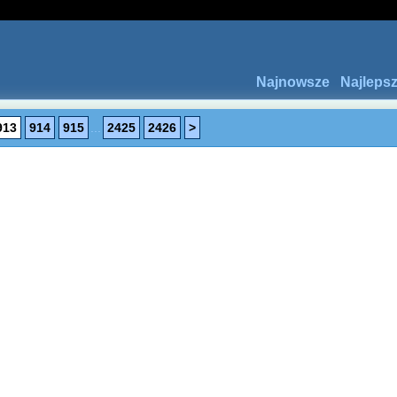
Najnowsze
Najleps
913
914
915
...
2425
2426
>