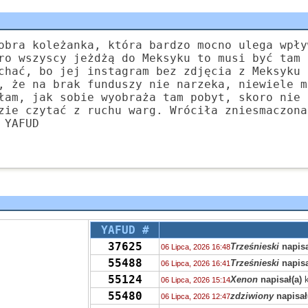
obra koleżanka, która bardzo mocno ulega wpły
ro wszyscy jeżdżą do Meksyku to musi być tam 
chać, bo jej instagram bez zdjęcia z Meksyku 
, że na brak funduszy nie narzeka, niewiele m
łam, jak sobie wyobraża tam pobyt, skoro nie 
zie czytać z ruchu warg. Wróciła zniesmaczona
 YAFUD
YAFUD #
37625
Trześnieski
napisa
06 Lipca, 2026 16:48
55488
Trześnieski
napisa
06 Lipca, 2026 16:41
55124
Xenon
napisał(a)
k
06 Lipca, 2026 15:14
55480
zdziwiony
napisał
06 Lipca, 2026 12:47