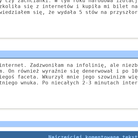
y czy zachcianki. W tym roku narodowa izolacj
zkoliła się z internetów i kupiła mi bilet na
wiedziałem się, że wydała 5 stów na przyszłor
internet. Zadzwoniłam na infolinię, ale niezb
m. On również wyraźnie się denerwował i po 10
iegoś faceta. Wkurzył mnie jego szowinizm wię
tniego wnuka. Po niecałych 2-3 minutach inter
Najczęściej komentowane tekst