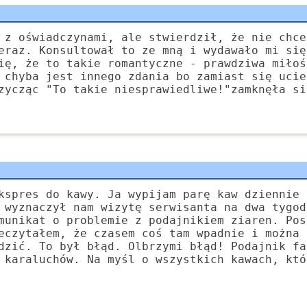
 z oświadczynami, ale stwierdził, że nie chce
eraz. Konsultował to ze mną i wydawało mi się
ię, że to takie romantyczne - prawdziwa miłoś
 chyba jest innego zdania bo zamiast się ucie
zycząc "To takie niesprawiedliwe!"zamknęła si
kspres do kawy. Ja wypijam parę kaw dziennie 
 wyznaczył nam wizytę serwisanta na dwa tygod
munikat o problemie z podajnikiem ziaren. Pos
eczytałem, że czasem coś tam wpadnie i można 
dzić. To był błąd. Olbrzymi błąd! Podajnik fa
 karaluchów. Na myśl o wszystkich kawach, któ