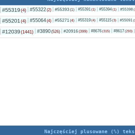
#55319
#55322
#55393
#55391
#55394
#55398
(4)
(2)
(1)
(1)
(1)
(
#55201
#55064
#55271
#55319
#55115
#55091
(4)
(4)
(4)
(4)
(3)
(
#12039
#3890
#20916
#8676
#8617
(1441)
(526)
(399)
(315)
(293)
Najczęściej plusowane (%) teks