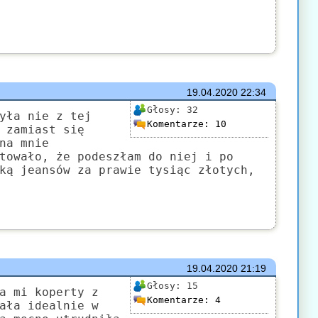
19.04.2020
22:34
Głosy:
32
yła nie z tej
Komentarze:
10
 zamiast się
na mnie
towało, że podeszłam do niej i po
ką jeansów za prawie tysiąc złotych,
19.04.2020
21:19
Głosy:
15
a mi koperty z
Komentarze:
4
ała idealnie w