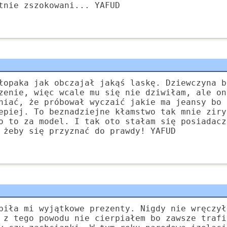
tnie zszokowani... YAFUD
łopaka jak obczajał jakąś laskę. Dziewczyna b
zenie, więc wcale mu się nie dziwiłam, ale on
niać, że próbował wyczaić jakie ma jeansy bo 
epiej. To beznadziejne kłamstwo tak mnie ziry
o to za model. I tak oto stałam się posiadacz
 żeby się przyznać do prawdy! YAFUD
biła mi wyjątkowe prezenty. Nigdy nie wręczył
 z tego powodu nie cierpiałem bo zawsze trafi