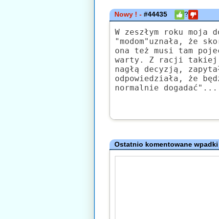
Nowy ! -
#44435
?
W zeszłym roku moja d
"modom"uznała, że sko
ona też musi tam poje
warty. Z racji takiej
nagłą decyzją, zapyta
odpowiedziała, że będ
normalnie dogadać"...
Ostatnio komentowane wpadki