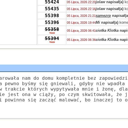
55424
jolaw
napisał(a)
ko
05 Lipca, 2026 22:20
55435
jolaw
napisał(a)
ko
05 Lipca, 2026 22:16
55398
samezrp
napisał(a
05 Lipca, 2026 21:21
55396
Mi
napisał(a)
kome
05 Lipca, 2026 19:44
55358
ciotka Klotka
napis
05 Lipca, 2026 06:41
TRASH
55394
ciotka Klotka
napis
05 Lipca, 2026 06:36
TRASH
55319
Peppone
napisał(a
04 Lipca, 2026 15:04
55393
Peppone
napisał(a
04 Lipca, 2026 15:03
55422
Peppone
napisał(a
04 Lipca, 2026 15:02
55322
wasp
napisał(a)
ko
03 Lipca, 2026 15:31
55322
zdziwiony
napisał
03 Lipca, 2026 10:41
arowała nam do domu kompletnie bez zapowiedzi
55319
Grejon
napisał(a)
02 Lipca, 2026 13:57
a pewno byśmy się gniewali, gdyby nie wpadła 
55347
w trakcie których wypytywała mnie i żonę, dla
Bzhevxh
napisał(a
02 Lipca, 2026 11:46
ie jest ona w ciąży, po czym skwitowała, że j
55319
Alice
napisał(a)
ko
02 Lipca, 2026 10:42
i powinna się zacząć malować, bo inaczej to o
55319
Grejon
napisał(a)
02 Lipca, 2026 06:10
55391
Szejk Wave
napisa
01 Lipca, 2026 15:19