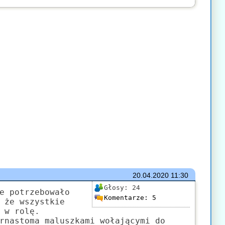
20.04.2020
11:30
Głosy:
24
e potrzebowało
Komentarze:
5
 że wszystkie
 w rolę.
rnastoma maluszkami wołającymi do