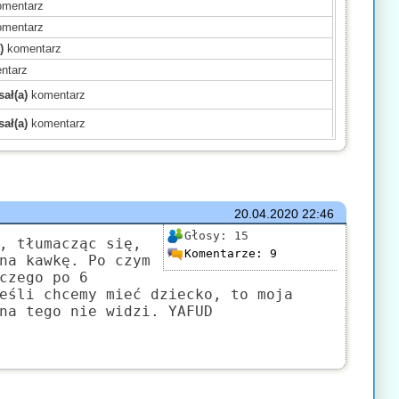
mentarz
mentarz
)
komentarz
ntarz
ał(a)
komentarz
ał(a)
komentarz
)
komentarz
)
komentarz
)
komentarz
mentarz
20.04.2020
22:46
(a)
komentarz
Głosy:
15
, tłumacząc się,
Komentarze:
9
komentarz
na kawkę. Po czym
czego po 6
)
komentarz
eśli chcemy mieć dziecko, to moja
mentarz
na tego nie widzi. YAFUD
komentarz
ł(a)
komentarz