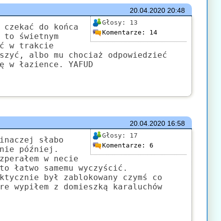
20.04.2020
20:48
Głosy:
13
 czekać do końca
Komentarze:
14
 to świetnym
ć w trakcie
szyć, albo mu chociaż odpowiedzieć
ę w łazience. YAFUD
20.04.2020
16:58
Głosy:
17
inaczej słabo
Komentarze:
6
nie później.
zperałem w necie
to łatwo samemu wyczyścić.
ktycznie był zablokowany czymś co
re wypiłem z domieszką karaluchów