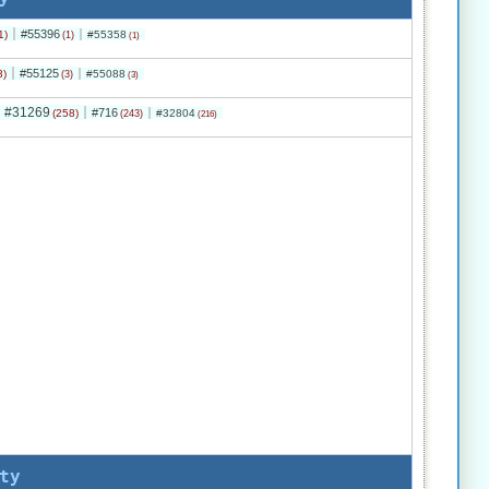
#55396
1)
#55358
(1)
(1)
#55125
3)
#55088
(3)
(3)
#31269
#716
(258)
#32804
(243)
(216)
ty