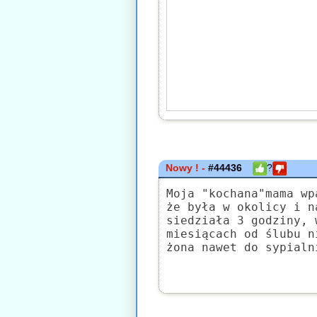
Nowy ! -
#44436
?
Moja "kochana"mama wp
że była w okolicy i n
siedziała 3 godziny, 
miesiącach od ślubu n
żona nawet do sypialn