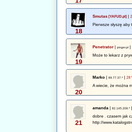
17
Smutas
|
[YAFUD.pl]
Pierwsze słyszę aby 
18
Penetrator
|
pinger.pl
Może to lekarz z pry
19
Marko
|
|
28 
89.77.37.*
A wiecie, że można m
20
amanda
|
82.145.209.*
dobre . czasem jak c
21
http://www.katalogstr