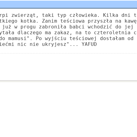
rpi zwierząt, taki typ człowieka. Kilka dni t
tkiego kotka. Zanim teściowa przyszła na kawę
 już w progu zabroniła babci wchodzić do jej 
ytała dlaczego ma zakaz, na to czteroletnia c
do mamusi". Po wyjściu teściowej dostałam od 
iećmi nic nie ukryjesz"... YAFUD