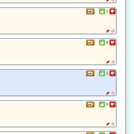
1
0
1
0