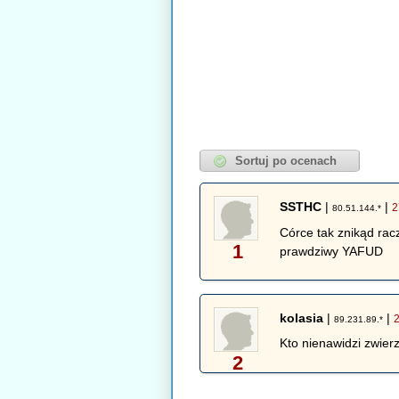
SSTHC
|
|
2
80.51.144.*
Córce tak znikąd rac
1
prawdziwy YAFUD
kolasia
|
|
89.231.89.*
Kto nienawidzi zwierz
2