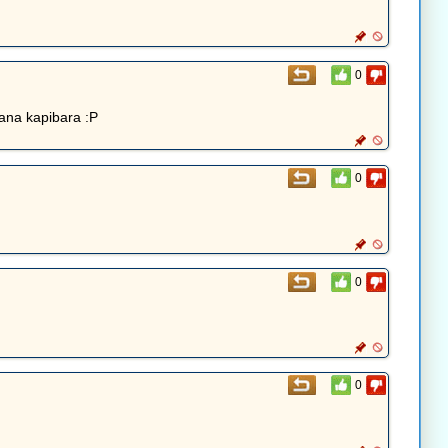
0
wana kapibara :P
0
0
0