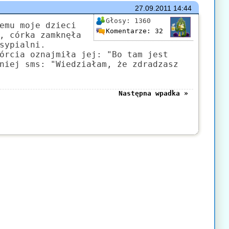
27.09.2011
14:44
Głosy:
1360
emu moje dzieci
Komentarze:
32
, córka zamknęła
sypialni.
órcia oznajmiła jej: "Bo tam jest
niej sms: "Wiedziałam, że zdradzasz
Następna wpadka »