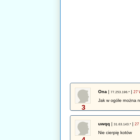
Ona
|
|
27 
77.253.196.*
Jak w ogóle można ni
3
uwqq
|
|
27
31.63.143.*
Nie cierpię kotów
4