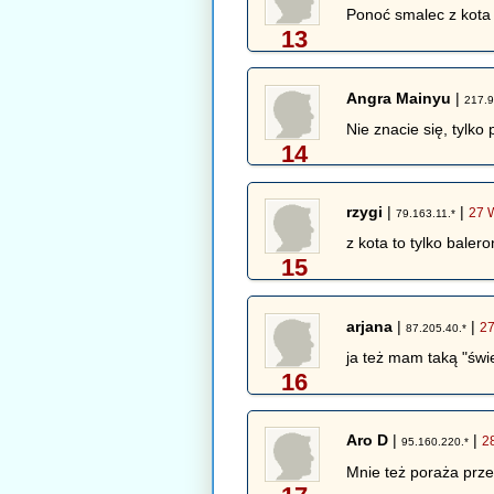
Ponoć smalec z kota
13
Angra Mainyu
|
217.9
Nie znacie się, tylko
14
rzygi
|
|
27 
79.163.11.*
z kota to tylko balero
15
arjana
|
|
27
87.205.40.*
ja też mam taką "świ
16
Aro D
|
|
2
95.160.220.*
Mnie też poraża prze