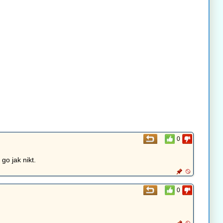
0
o jak nikt.
0