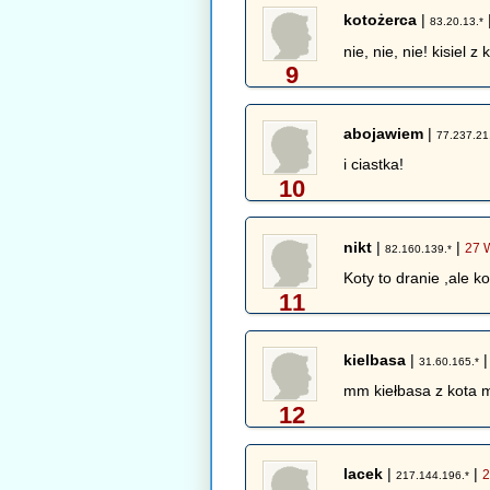
kotożerca
|
83.20.13.*
nie, nie, nie! kisiel z 
9
abojawiem
|
77.237.21
i ciastka!
10
nikt
|
|
27 
82.160.139.*
Koty to dranie ,ale k
11
kielbasa
|
31.60.165.*
mm kiełbasa z kota
12
lacek
|
|
2
217.144.196.*