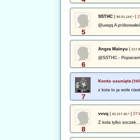
SSTHC
|
|
2
80.51.144.*
@uwqq A próbowałeś/
5
Angra Mainyu
|
217.9
@SSTHC - Popieram, 
6
Konto usunięte
[YAF
z kota to ja wole cias
7
vvvq
|
|
27 
91.217.40.*
Z kota tylko soczek...
8