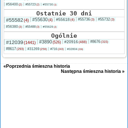
#56400
#55723
(2)
#55730
(2)
(1)
Ostatnie 30 dni
#55582
#55630
#55618
#55736
#55732
(4)
(4)
(4)
(3)
(3)
#56380
#55488
(3)
#55629
(3)
(2)
Ogólnie
#12039
#3890
#20916
#8676
(1441)
(526)
(488)
(315)
#8617
#31269
(293)
#716
(258)
#32804
(243)
(216)
«Poprzednia śmieszna historia
Następna śmieszna historia »