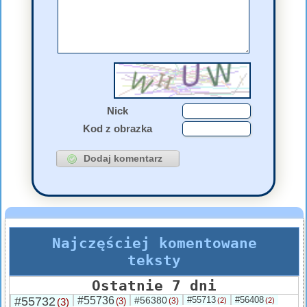
Nick
Kod z obrazka
Najczęściej komentowane
teksty
Ostatnie 7 dni
#55732
#55736
#56380
#55713
#56408
(3)
(3)
(3)
(2)
(2)