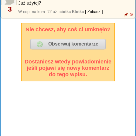
Już użytej?
3
W odp. na kom.
#2
uż.
ciotka Klotka
[ Zobacz ]
Nie chcesz, aby coś ci umknęło?
Dostaniesz wtedy powiadomienie
jeśli pojawi się nowy komentarz
do tego wpisu.