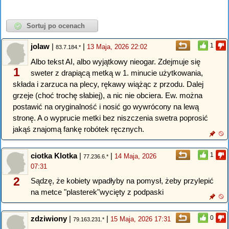
jolaw
|
|
1
13 Maja, 2026 22:02
83.7.184.*
Albo tekst AI, albo wyjątkowy nieogar. Zdejmuje się
1
sweter z drapiącą metką w 1. minucie użytkowania,
składa i zarzuca na plecy, rękawy wiążąc z przodu. Dalej
grzeje (choć trochę słabiej), a nic nie obciera. Ew. można
postawić na oryginalność i nosić go wywrócony na lewą
stronę. A o wyprucie metki bez niszczenia swetra poprosić
jakąś znajomą fankę robótek ręcznych.
ciotka Klotka
|
|
1
14 Maja, 2026
77.236.6.*
07:31
2
Sądzę, że kobiety wpadłyby na pomysł, żeby przylepić
na metce "plasterek"wycięty z podpaski
zdziwiony
|
|
0
15 Maja, 2026 17:31
79.163.231.*