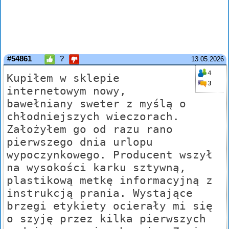
#54861
?
13.05.2026
4
Kupiłem w sklepie
3
internetowym nowy,
bawełniany sweter z myślą o
chłodniejszych wieczorach.
Założyłem go od razu rano
pierwszego dnia urlopu
wypoczynkowego. Producent wszył
na wysokości karku sztywną,
plastikową metkę informacyjną z
instrukcją prania. Wystające
brzegi etykiety ocierały mi się
o szyję przez kilka pierwszych