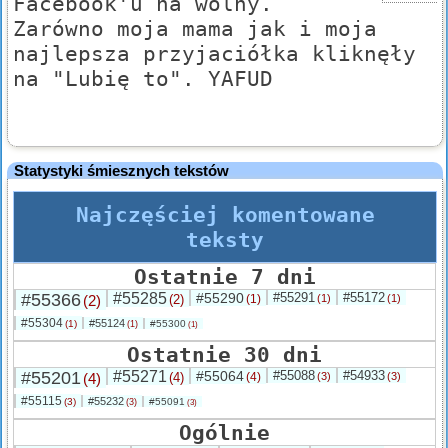
Facebook'u na wolny.
Zarówno moja mama jak i moja
najlepsza przyjaciółka kliknęły
na "Lubię to". YAFUD
Statystyki śmiesznych tekstów
Najczęściej komentowane
teksty
Ostatnie 7 dni
#55366
#55285
#55290
#55291
#55172
(2)
(2)
(1)
(1)
(1)
#55304
#55124
(1)
#55300
(1)
(1)
Ostatnie 30 dni
#55201
#55271
#55064
#55088
#54933
(4)
(4)
(4)
(3)
(3)
#55115
#55232
(3)
#55091
(3)
(3)
Ogólnie