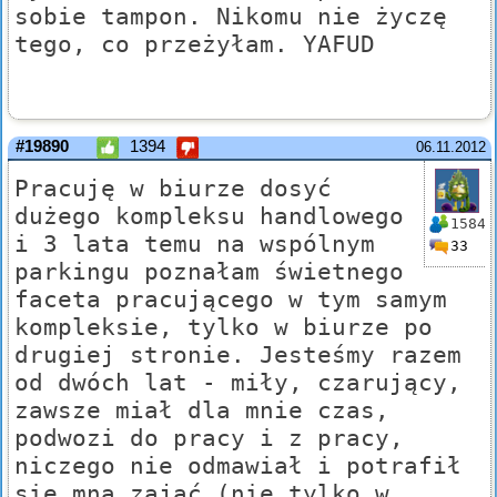
sobie tampon. Nikomu nie życzę
tego, co przeżyłam. YAFUD
#19890
1394
06.11.2012
Pracuję w biurze dosyć
dużego kompleksu handlowego
1584
i 3 lata temu na wspólnym
33
parkingu poznałam świetnego
faceta pracującego w tym samym
kompleksie, tylko w biurze po
drugiej stronie. Jesteśmy razem
od dwóch lat - miły, czarujący,
zawsze miał dla mnie czas,
podwozi do pracy i z pracy,
niczego nie odmawiał i potrafił
się mną zająć (nie tylko w