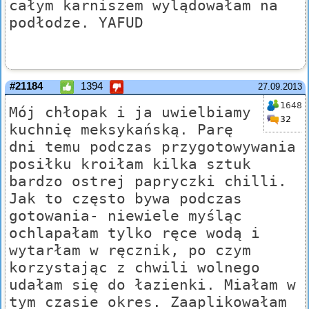
całym karniszem wylądowałam na
podłodze. YAFUD
#21184
1394
27.09.2013
1648
Mój chłopak i ja uwielbiamy
32
kuchnię meksykańską. Parę
dni temu podczas przygotowywania
posiłku kroiłam kilka sztuk
bardzo ostrej papryczki chilli.
Jak to często bywa podczas
gotowania- niewiele myśląc
ochlapałam tylko ręce wodą i
wytarłam w ręcznik, po czym
korzystając z chwili wolnego
udałam się do łazienki. Miałam w
tym czasie okres. Zaaplikowałam