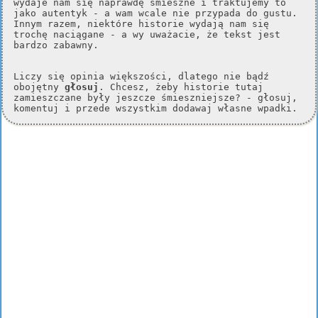
wydaje nam się naprawdę śmieszne i traktujemy to
jako autentyk - a wam wcale nie przypada do gustu.
Innym razem, niektóre historie wydają nam się
trochę naciągane - a wy uważacie, że tekst jest
bardzo zabawny.
Liczy się opinia większości, dlatego nie bądź
obojętny
głosuj
. Chcesz, żeby historie tutaj
zamieszczane były jeszcze śmieszniejsze? - głosuj,
komentuj i przede wszystkim dodawaj własne wpadki.