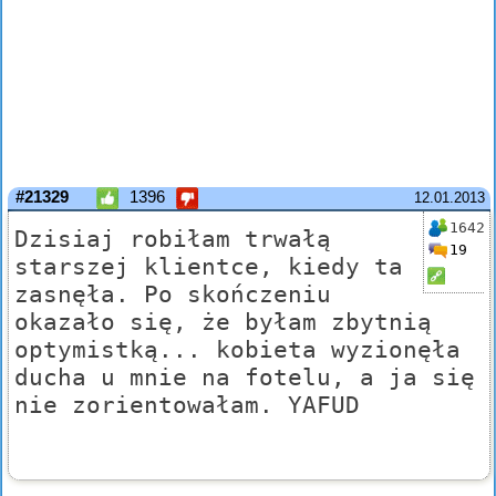
#21329
1396
12.01.2013
1642
Dzisiaj robiłam trwałą
19
starszej klientce, kiedy ta
zasnęła. Po skończeniu
okazało się, że byłam zbytnią
optymistką... kobieta wyzionęła
ducha u mnie na fotelu, a ja się
nie zorientowałam. YAFUD