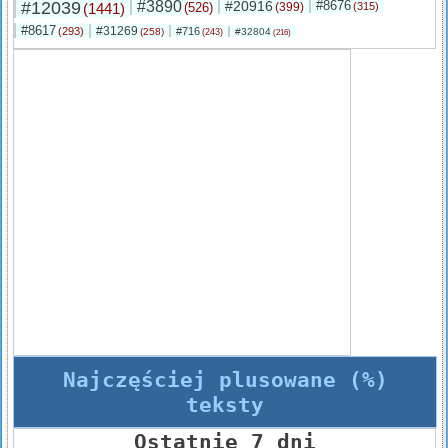
#12039
#3890
#20916
#8676
(1441)
(526)
(399)
(315)
#8617
#31269
(293)
#716
(258)
#32804
(243)
(216)
Najczęściej plusowane (%)
teksty
Ostatnie 7 dni