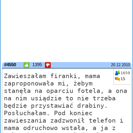
#4550
1395
20.12.2010
1659
Zawieszałam firanki, mama
15
zaproponowała mi, żebym
stanęła na oparciu fotela, a ona
na nim usiądzie to nie trzeba
będzie przystawiać drabiny.
Posłuchałam. Pod koniec
zawieszania zadzwonił telefon i
mama odruchowo wstała, a ja z