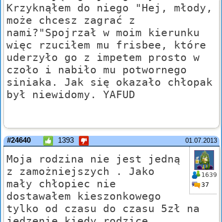
Krzyknąłem do niego "Hej, młody,
może chcesz zagrać z
nami?"Spojrzał w moim kierunku
więc rzuciłem mu frisbee, które
uderzyło go z impetem prosto w
czoło i nabiło mu potwornego
siniaka. Jak się okazało chłopak
był niewidomy. YAFUD
#24640
1393
01.07.2013
Moja rodzina nie jest jedną
z zamożniejszych . Jako
1639
mały chłopiec nie
37
dostawałem kieszonkowego
tylko od czasu do czasu 5zł na
jedzenie kiedy rodzice