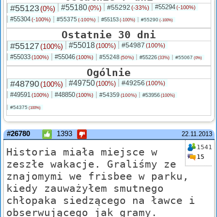
#55123
#55180
#55292
#55294
(0%)
(0%)
(-33%)
(-100%)
#55304
#55375
(-100%)
#55153
(-100%)
#55290
(-100%)
(-100%)
Ostatnie 30 dni
#55127
#55018
#54987
(100%)
(100%)
(100%)
#55033
#55046
#55248
(100%)
(100%)
#55226
(50%)
#55067
(33%)
(0%)
Ogólnie
#48790
#49750
#49256
(100%)
(100%)
(100%)
#49591
#48850
#54359
(100%)
(100%)
#53956
(100%)
(100%)
#54375
(100%)
#26780
1393
22.11.2013
1541
Historia miała miejsce w
15
zeszłe wakacje. Graliśmy ze
znajomymi we frisbee w parku,
kiedy zauważyłem smutnego
chłopaka siedzącego na ławce i
obserwującego jak gramy.