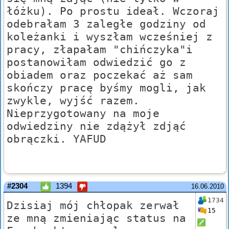
łóżku). Po prostu ideał. Wczoraj
odebrałam 3 zaległe godziny od
koleżanki i wyszłam wcześniej z
pracy, złapałam "chińczyka"i
postanowiłam odwiedzić go z
obiadem oraz poczekać aż sam
skończy pracę byśmy mogli, jak
zwykle, wyjść razem.
Nieprzygotowany na moje
odwiedziny nie zdążył zdjąć
obrączki. YAFUD
#2304
1394
16.06.2010
1734
Dzisiaj mój chłopak zerwał
15
ze mną zmieniając status na