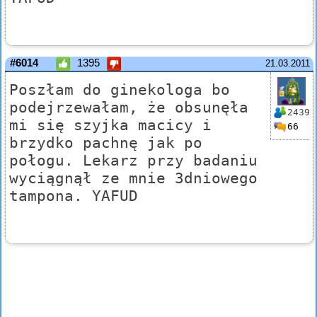
#6014
1395
21.03.2011
Poszłam do ginekologa bo
podejrzewałam, że obsunęła
2439
mi się szyjka macicy i
66
brzydko pachnę jak po
połogu. Lekarz przy badaniu
wyciągnął ze mnie 3dniowego
tampona. YAFUD