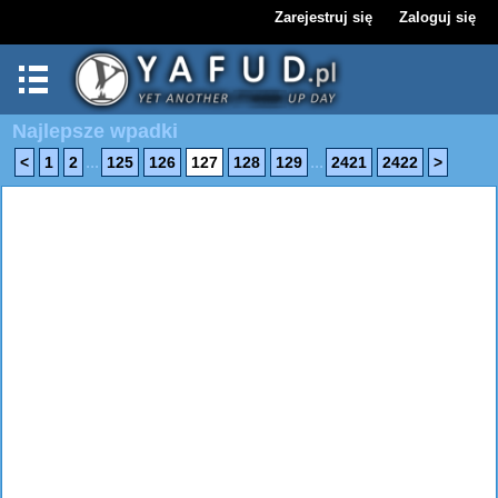
Zarejestruj się
Zaloguj się
Najlepsze wpadki
...
...
<
1
2
125
126
127
128
129
2421
2422
>