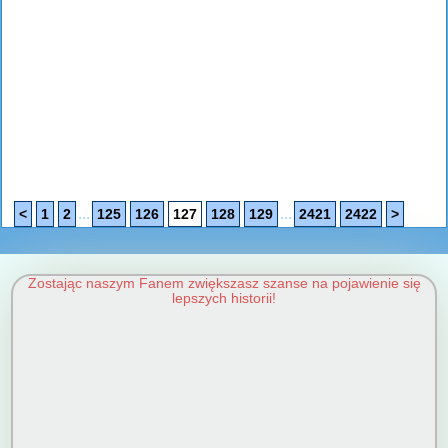
...
...
<
1
2
125
126
127
128
129
2421
2422
>
Zostając naszym Fanem zwiększasz szanse na pojawienie się
lepszych historii!