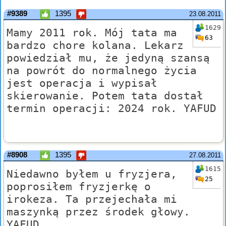
#9389
1395
23.08.2011
1629
Mamy 2011 rok. Mój tata ma
63
bardzo chore kolana. Lekarz
powiedział mu, że jedyną szansą
na powrót do normalnego życia
jest operacja i wypisał
skierowanie. Potem tata dostał
termin operacji: 2024 rok. YAFUD
#8908
1395
27.08.2011
1615
Niedawno byłem u fryzjera,
25
poprosiłem fryzjerkę o
irokeza. Ta przejechała mi
maszynką przez środek głowy.
YAFUD