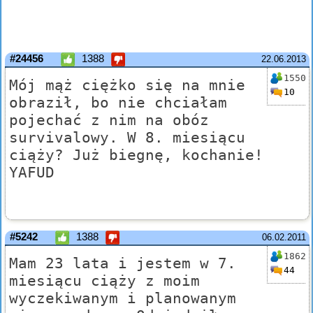
#24456
1388
22.06.2013
1550
Mój mąż ciężko się na mnie
10
obraził, bo nie chciałam
pojechać z nim na obóz
survivalowy. W 8. miesiącu
ciąży? Już biegnę, kochanie!
YAFUD
#5242
1388
06.02.2011
1862
Mam 23 lata i jestem w 7.
44
miesiącu ciąży z moim
wyczekiwanym i planowanym