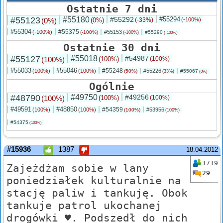
Ostatnie 7 dni
#55123
#55180
#55292
#55294
(0%)
(0%)
(-33%)
(-100%)
#55304
#55375
(-100%)
#55153
(-100%)
#55290
(-100%)
(-100%)
Ostatnie 30 dni
#55127
#55018
#54987
(100%)
(100%)
(100%)
#55033
#55046
#55248
(100%)
(100%)
#55226
(50%)
#55067
(33%)
(0%)
Ogólnie
#48790
#49750
#49256
(100%)
(100%)
(100%)
#49591
#48850
#54359
(100%)
(100%)
#53956
(100%)
(100%)
#54375
(100%)
#15936
1387
18.04.2012
1719
Zajeżdżam sobie w lany
29
poniedziałek kulturalnie na
stację paliw i tankuję. Obok
tankuje patrol ukochanej
drogówki ♥. Podszedł do nich