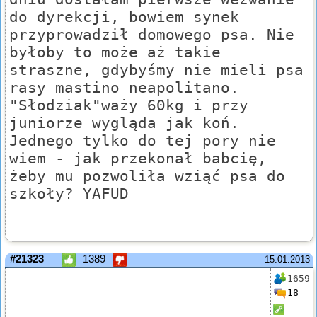
do dyrekcji, bowiem synek
przyprowadził domowego psa. Nie
byłoby to może aż takie
straszne, gdybyśmy nie mieli psa
rasy mastino neapolitano.
"Słodziak"waży 60kg i przy
juniorze wygląda jak koń.
Jednego tylko do tej pory nie
wiem - jak przekonał babcię,
żeby mu pozwoliła wziąć psa do
szkoły? YAFUD
#21323
1389
15.01.2013
1659
18