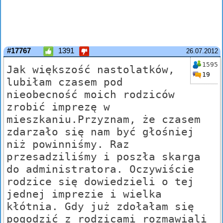
#17767
1391
26.07.2012
1595
Jak większość nastolatków,
19
lubiłam czasem pod
nieobecność moich rodziców
zrobić imprezę w
mieszkaniu.Przyznam, że czasem
zdarzało się nam być głośniej
niż powinniśmy. Raz
przesadziliśmy i poszła skarga
do administratora. Oczywiście
rodzice się dowiedzieli o tej
jednej imprezie i wielka
kłótnia. Gdy już zdołałam się
pogodzić z rodzicami rozmawiali