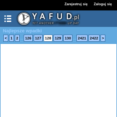
Zarejestruj się
Zaloguj się
Najlepsze wpadki
...
...
<
1
2
126
127
128
129
130
2421
2422
>