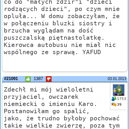
co do "małych ździr"i "dzieci
rodzących dzieci", po czym mnie
opluła... W domu zobaczyłam, że
w połączeniu bluzki siostry i
brzucha wyglądam na dość
puszczalską piętnastolatkę.
Kierowca autobusu nie miał nic
wspólnego ze sprawą. YAFUD
#21091
1387
03.01.2013
Zdechł mi mój wieloletni
przyjaciel, owczarek
1753
niemiecki o imieniu Karo.
39
Postanowiłam go spalić,
jako, że trudno byłoby pochować
takie wielkie zwierzę, poza tym