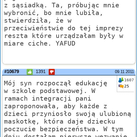
z sąsiadką. Ta, próbując mnie
wybronić, bo mnie lubiła,
stwierdziła, że w
przeciwieństwie do tej imprezy
reszta które urządzałam były w
miare ciche. YAFUD
#10679
1391
09.11.2011
1607
Mój syn rozpoczął edukację
25
w szkole podstawowej. W
ramach integracji pani
zaproponowała, aby każde z
dzieci przyniosło swoją ulubioną
maskotkę, która daje dziecku
poczucie bezpieczeństwa. W tym
dniu dostałam pierwsze wezwanie