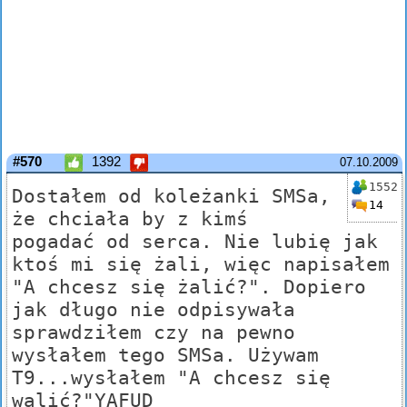
#570
1392
07.10.2009
1552
Dostałem od koleżanki SMSa,
14
że chciała by z kimś
pogadać od serca. Nie lubię jak
ktoś mi się żali, więc napisałem
"A chcesz się żalić?". Dopiero
jak długo nie odpisywała
sprawdziłem czy na pewno
wysłałem tego SMSa. Używam
T9...wysłałem "A chcesz się
walić?"YAFUD