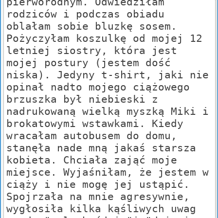
pierworodnym. Odwiedziłam
rodziców i podczas obiadu
oblałam sobie bluzkę sosem.
Pożyczyłam koszulkę od mojej 12
letniej siostry, która jest
mojej postury (jestem dość
niska). Jedyny t-shirt, jaki nie
opinał nadto mojego ciążowego
brzuszka był niebieski z
nadrukowaną wielką myszką Miki i
brokatowymi wstawkami. Kiedy
wracałam autobusem do domu,
stanęła nade mną jakaś starsza
kobieta. Chciała zająć moje
miejsce. Wyjaśniłam, że jestem w
ciąży i nie mogę jej ustąpić.
Spojrzała na mnie agresywnie,
wygłosiła kilka kąśliwych uwag