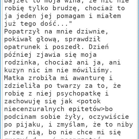
bajzel to moja wina, że nic nie
robię tylko brudzę, chociaż to
ja jeden jej pomagam i miałem
już tego dość..."
Popatrzył na mnie dziwnie,
pokiwał głową, sprawdził
opatrunek i poszedł. Dzień
później zjawia się moja
rodzinka, chociaż ani ja, ani
kuzyn nic im nie mówiliśmy.
Matka zrobiła mi awanturę i
zdzieliła po twarzy za to, że
robię z niej psychopatkę i
zachowuję się jak <potok
niecenzuralnych epitetów>bo
podcinam sobie żyły, oczywiście
po pijaku, i zmyślam, że to niby
przez nią, bo nie chce mi się