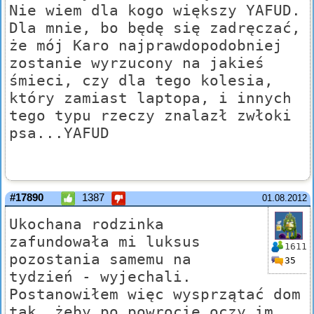
Nie wiem dla kogo większy YAFUD.
Dla mnie, bo będę się zadręczać,
że mój Karo najprawdopodobniej
zostanie wyrzucony na jakieś
śmieci, czy dla tego kolesia,
który zamiast laptopa, i innych
tego typu rzeczy znalazł zwłoki
psa...YAFUD
#17890
1387
01.08.2012
Ukochana rodzinka
zafundowała mi luksus
1611
pozostania samemu na
35
tydzień - wyjechali.
Postanowiłem więc wysprzątać dom
tak, żeby po powrocie oczy im