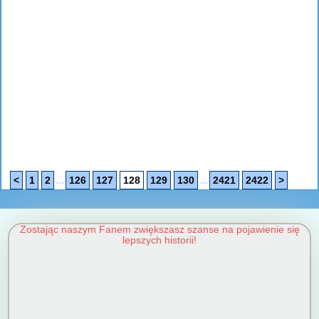
...
...
<
1
2
126
127
128
129
130
2421
2422
>
Zostając naszym Fanem zwiększasz szanse na pojawienie się
lepszych historii!