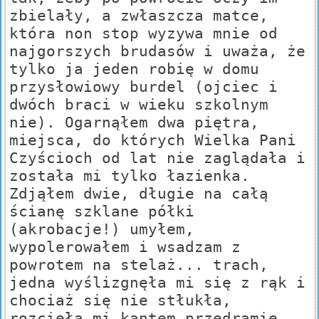
zbielały, a zwłaszcza matce,
która non stop wyzywa mnie od
najgorszych brudasów i uważa, że
tylko ja jeden robię w domu
przysłowiowy burdel (ojciec i
dwóch braci w wieku szkolnym
nie). Ogarnąłem dwa piętra,
miejsca, do których Wielka Pani
Czyścioch od lat nie zaglądała i
została mi tylko łazienka.
Zdjąłem dwie, długie na całą
ścianę szklane półki
(akrobacje!) umyłem,
wypolerowałem i wsadzam z
powrotem na stelaż... trach,
jedna wyślizgnęła mi się z rąk i
chociaż się nie stłukła,
rozcięła mi kantem przedramię