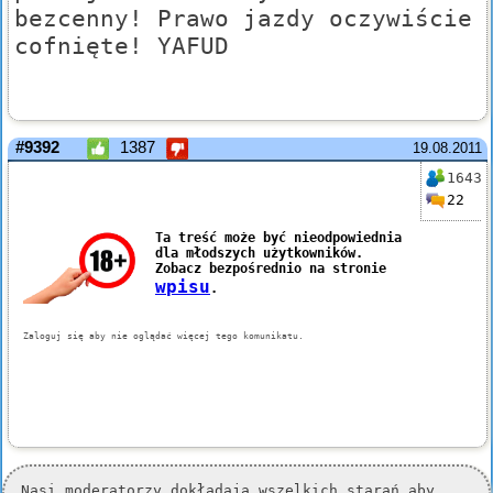
bezcenny! Prawo jazdy oczywiście
cofnięte! YAFUD
#9392
1387
19.08.2011
1643
22
Nasi moderatorzy dokładają wszelkich starań aby