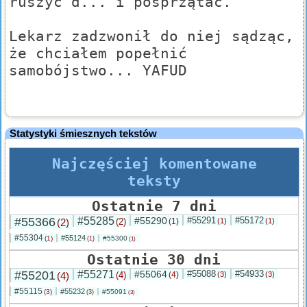
ruszyć d... i posprzątać.
Lekarz zadzwonił do niej sądząc,
że chciałem popełnić
samobójstwo... YAFUD
Statystyki śmiesznych tekstów
Najczęściej komentowane
teksty
Ostatnie 7 dni
#55366
#55285
#55290
#55291
#55172
(2)
(2)
(1)
(1)
(1)
#55304
#55124
(1)
#55300
(1)
(1)
Ostatnie 30 dni
#55201
#55271
#55064
#55088
#54933
(4)
(4)
(4)
(3)
(3)
#55115
#55232
(3)
#55091
(3)
(3)