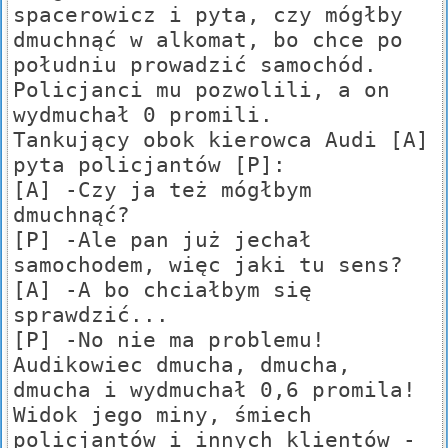
spacerowicz i pyta, czy mógłby
dmuchnąć w alkomat, bo chce po
południu prowadzić samochód.
Policjanci mu pozwolili, a on
wydmuchał 0 promili.
Tankujący obok kierowca Audi [A]
pyta policjantów [P]:
[A] -Czy ja też mógłbym
dmuchnąć?
[P] -Ale pan już jechał
samochodem, więc jaki tu sens?
[A] -A bo chciałbym się
sprawdzić...
[P] -No nie ma problemu!
Audikowiec dmucha, dmucha,
dmucha i wydmuchał 0,6 promila!
Widok jego miny, śmiech
policjantów i innych klientów -