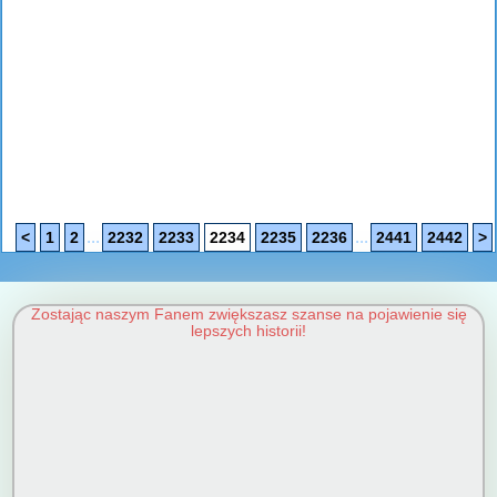
...
...
<
1
2
2232
2233
2234
2235
2236
2441
2442
>
Zostając naszym Fanem zwiększasz szanse na pojawienie się
lepszych historii!