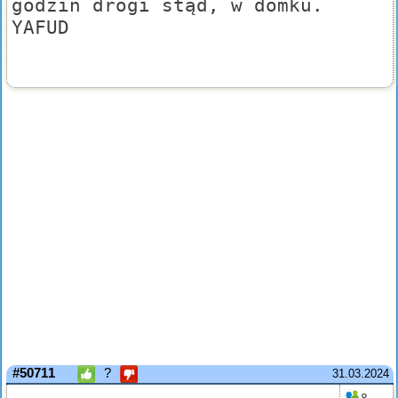
godzin drogi stąd, w domku.
YAFUD
#50711
?
31.03.2024
8