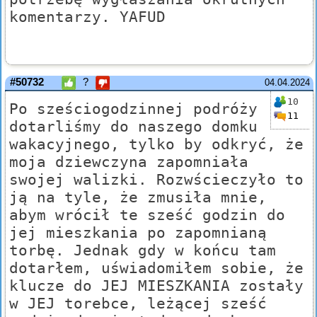
komentarzy. YAFUD
#50732
?
04.04.2024
10
Po sześciogodzinnej podróży
11
dotarliśmy do naszego domku
wakacyjnego, tylko by odkryć, że
moja dziewczyna zapomniała
swojej walizki. Rozwścieczyło to
ją na tyle, że zmusiła mnie,
abym wrócił te sześć godzin do
jej mieszkania po zapomnianą
torbę. Jednak gdy w końcu tam
dotarłem, uświadomiłem sobie, że
klucze do JEJ MIESZKANIA zostały
w JEJ torebce, leżącej sześć