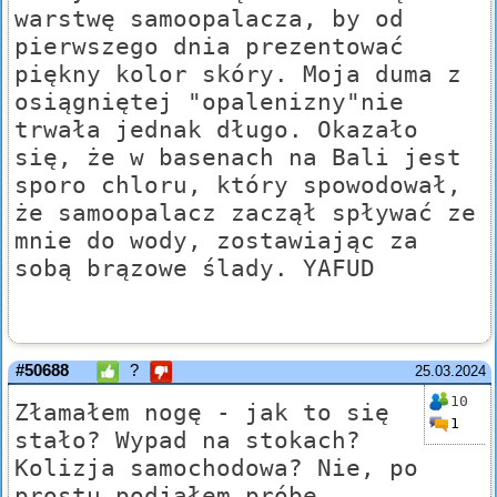
warstwę samoopalacza, by od
pierwszego dnia prezentować
piękny kolor skóry. Moja duma z
osiągniętej "opalenizny"nie
trwała jednak długo. Okazało
się, że w basenach na Bali jest
sporo chloru, który spowodował,
że samoopalacz zaczął spływać ze
mnie do wody, zostawiając za
sobą brązowe ślady. YAFUD
#50688
?
25.03.2024
10
Złamałem nogę - jak to się
1
stało? Wypad na stokach?
Kolizja samochodowa? Nie, po
prostu podjąłem próbę