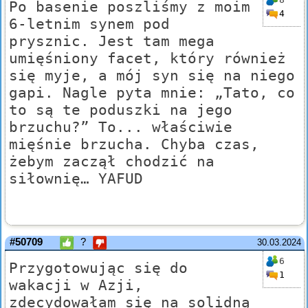
Po basenie poszliśmy z moim
4
6-letnim synem pod
prysznic. Jest tam mega
umięśniony facet, który również
się myje, a mój syn się na niego
gapi. Nagle pyta mnie: „Tato, co
to są te poduszki na jego
brzuchu?” To... właściwie
mięśnie brzucha. Chyba czas,
żebym zaczął chodzić na
siłownię… YAFUD
#50709
?
30.03.2024
6
Przygotowując się do
1
wakacji w Azji,
zdecydowałam się na solidną