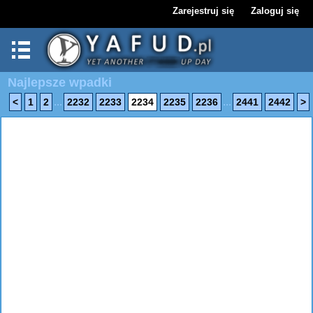
Zarejestruj się
Zaloguj się
Najlepsze wpadki
...
...
<
1
2
2232
2233
2234
2235
2236
2441
2442
>