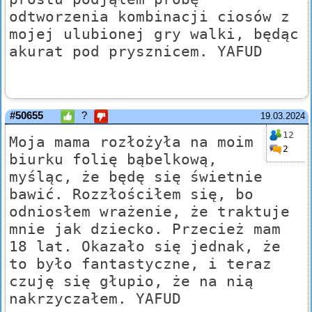
odtworzenia kombinacji ciosów z
mojej ulubionej gry walki, będąc
akurat pod prysznicem. YAFUD
#50655
?
19.03.2024
12
Moja mama rozłożyła na moim
2
biurku folię bąbelkową,
myśląc, że będę się świetnie
bawić. Rozzłościłem się, bo
odniosłem wrażenie, że traktuje
mnie jak dziecko. Przecież mam
18 lat. Okazało się jednak, że
to było fantastyczne, i teraz
czuję się głupio, że na nią
nakrzyczałem. YAFUD