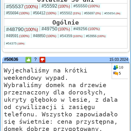
#55537
#55592
#55550
(100%)
(100%)
(100%)
#55694
#56412
#55502
(100%)
(100%)
#55697
(33%)
#55654
(0%)
(0%)
Ogólnie
#48790
#49750
#49256
(100%)
(100%)
(100%)
#49591
#48850
#54359
(100%)
(100%)
#53956
(100%)
(100%)
#54375
(100%)
#50636
?
15.03.2024
10
Wyjechaliśmy na krótki
5
weekendowy wypad.
Wybraliśmy domek na drzewie
przeznaczony dla dorosłych,
ukryty głęboko w lesie, z dala
od cywilizacji i zasięgu
telefonu. Wszystko zapowiadało
się świetnie: cena przystępna,
domek dobrze przygotowany,