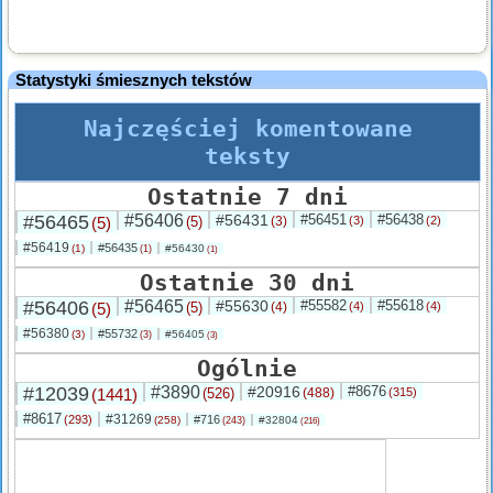
Statystyki śmiesznych tekstów
Najczęściej komentowane
teksty
Ostatnie 7 dni
#56465
#56406
#56431
#56451
#56438
(5)
(5)
(3)
(3)
(2)
#56419
#56435
(1)
#56430
(1)
(1)
Ostatnie 30 dni
#56406
#56465
#55630
#55582
#55618
(5)
(5)
(4)
(4)
(4)
#56380
#55732
(3)
#56405
(3)
(3)
Ogólnie
#12039
#3890
#20916
#8676
(1441)
(526)
(488)
(315)
#8617
#31269
(293)
#716
(258)
#32804
(243)
(216)