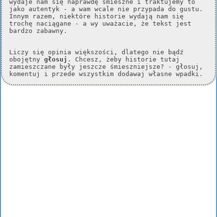
wydaje nam się naprawdę śmieszne i traktujemy to
jako autentyk - a wam wcale nie przypada do gustu.
Innym razem, niektóre historie wydają nam się
trochę naciągane - a wy uważacie, że tekst jest
bardzo zabawny.
Liczy się opinia większości, dlatego nie bądź
obojętny
głosuj
. Chcesz, żeby historie tutaj
zamieszczane były jeszcze śmieszniejsze? - głosuj,
komentuj i przede wszystkim dodawaj własne wpadki.