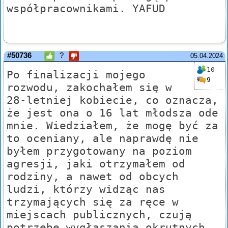
współpracownikami. YAFUD
#50736
?
05.04.2024
10
Po finalizacji mojego
9
rozwodu, zakochałem się w
28-letniej kobiecie, co oznacza,
że jest ona o 16 lat młodsza ode
mnie. Wiedziałem, że mogę być za
to oceniany, ale naprawdę nie
byłem przygotowany na poziom
agresji, jaki otrzymałem od
rodziny, a nawet od obcych
ludzi, którzy widząc nas
trzymających się za ręce w
miejscach publicznych, czują
potrzebę wygłaszania okrutnych