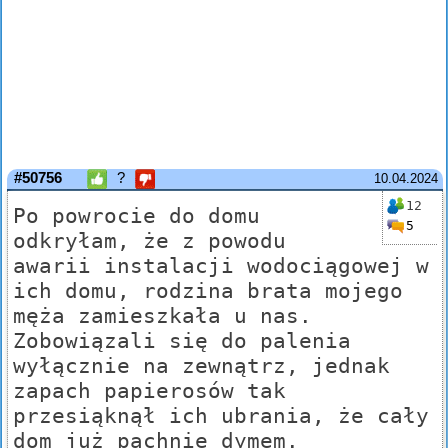
#50756
?
10.04.2024
12
Po powrocie do domu
5
odkryłam, że z powodu
awarii instalacji wodociągowej w
ich domu, rodzina brata mojego
męża zamieszkała u nas.
Zobowiązali się do palenia
wyłącznie na zewnątrz, jednak
zapach papierosów tak
przesiąknął ich ubrania, że cały
dom już pachnie dymem.