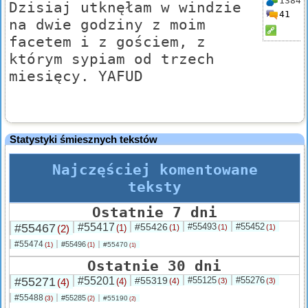
1384
Dzisiaj utknęłam w windzie
41
na dwie godziny z moim
facetem i z gościem, z
którym sypiam od trzech
miesięcy. YAFUD
Statystyki śmiesznych tekstów
Najczęściej komentowane
teksty
Ostatnie 7 dni
#55467
#55417
#55426
#55493
#55452
(2)
(1)
(1)
(1)
(1)
#55474
#55496
(1)
#55470
(1)
(1)
Ostatnie 30 dni
#55271
#55201
#55319
#55125
#55276
(4)
(4)
(4)
(3)
(3)
#55488
#55285
(3)
#55190
(2)
(2)