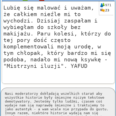
971
Lubię się malować i uważam,
23
że całkiem nieźle mi to
wychodzi. Dzisiaj zaspałam i
wybiegłam do szkoły bez
makijażu. Paru kolesi, którzy do
tej pory dość często
komplementowali moją urodę, w
tym chłopak, który bardzo mi się
podoba, nadało mi nową ksywkę -
"Mistrzyni iluzji". YAFUD
Nasi moderatorzy dokładają wszelkich starań aby
wszystkie historie były śmieszne niczym tekstowe
demotywatory. Jesteśmy tylko ludźmi, czasem coś
wydaje nam się naprawdę śmieszne i traktujemy to
jako autentyk - a wam wcale nie przypada do gustu.
Innym razem, niektóre historie wydają nam się