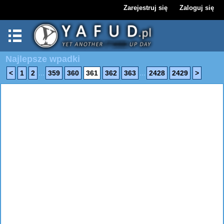
Zarejestruj się
Zaloguj się
Najlepsze wpadki
...
...
<
1
2
359
360
361
362
363
2428
2429
>