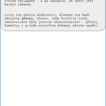
trochę naciągane - a wy uważacie, że tekst jest
bardzo zabawny.
Liczy się opinia większości, dlatego nie bądź
obojętny
głosuj
. Chcesz, żeby historie tutaj
zamieszczane były jeszcze śmieszniejsze? - głosuj,
komentuj i przede wszystkim dodawaj własne wpadki.