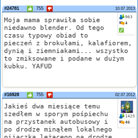
#24781
755
10.07.2013
963
Moja mama sprawiła sobie
4
niedawno blender. Od tego
czasu typowy obiad to
pieczeń z brokułami, kalafiorem,
dynią i ziemniakami... wszystko
to zmiksowane i podane w dużym
kubku. YAFUD
#16928
755
02.07.2012
Jakieś dwa miesiące temu
szedłem w sporym pośpiechu
1425
na przystanek autobusowy i
46
po drodze minąłem lokalnego
pijaczka leżącego na drodze