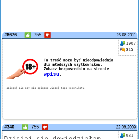
#8676
755
26.08.2011
1907
315
#340
755
22.08.2009
931
Dzisiaj się dowiedziałam,