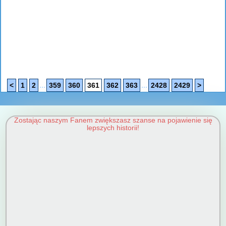
...
...
<
1
2
359
360
361
362
363
2428
2429
>
Zostając naszym Fanem zwiększasz szanse na pojawienie się
lepszych historii!