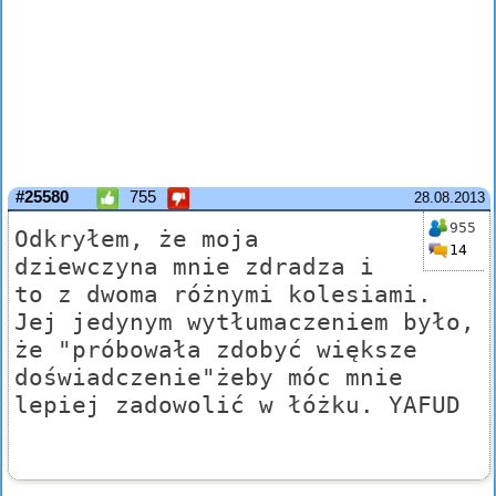
#25580
755
28.08.2013
955
Odkryłem, że moja
14
dziewczyna mnie zdradza i
to z dwoma różnymi kolesiami.
Jej jedynym wytłumaczeniem było,
że "próbowała zdobyć większe
doświadczenie"żeby móc mnie
lepiej zadowolić w łóżku. YAFUD