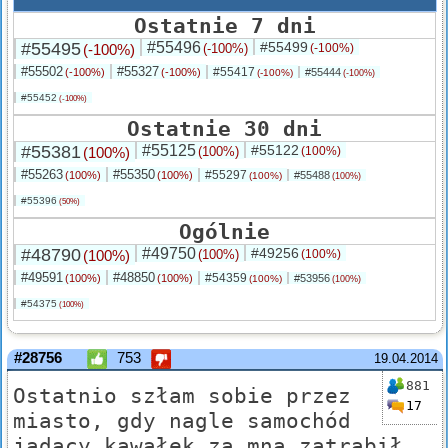
Ostatnie 7 dni
#55495
#55496
#55499
(-100%)
(-100%)
(-100%)
#55502
#55327
#55417
(-100%)
(-100%)
#55444
(-100%)
(-100%)
#55452
(-100%)
Ostatnie 30 dni
#55381
#55125
#55122
(100%)
(100%)
(100%)
#55263
#55350
#55297
(100%)
(100%)
#55488
(100%)
(100%)
#55396
(50%)
Ogólnie
#48790
#49750
#49256
(100%)
(100%)
(100%)
#49591
#48850
#54359
(100%)
(100%)
#53956
(100%)
(100%)
#54375
(100%)
#28756
753
19.04.2014
881
Ostatnio szłam sobie przez
17
miasto, gdy nagle samochód
jadący kawałek za mną zatrąbił.