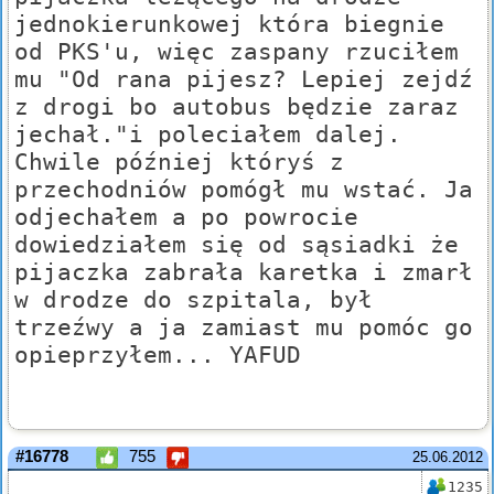
jednokierunkowej która biegnie
od PKS'u, więc zaspany rzuciłem
mu "Od rana pijesz? Lepiej zejdź
z drogi bo autobus będzie zaraz
jechał."i poleciałem dalej.
Chwile później któryś z
przechodniów pomógł mu wstać. Ja
odjechałem a po powrocie
dowiedziałem się od sąsiadki że
pijaczka zabrała karetka i zmarł
w drodze do szpitala, był
trzeźwy a ja zamiast mu pomóc go
opieprzyłem... YAFUD
#16778
755
25.06.2012
1235