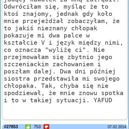
Odwróciłam się, myśląc że to
ktoś znajomy, jednak gdy koło
mnie przejeżdżał zobaczyłam, że
to jakiś nieznany chłopak
pokazuje mi dwa palce w
kształcie V i język między nimi,
co oznacza "wyliżę ci". Nie
przejmowałam się zbytnio jego
szczeniackim zachowaniem i
poszłam dalej. Dwa dni później
siostra przedstawiła mi swojego
chłopaka. Tak, chyba się nie
spodziewał, że mnie znowu spotka
i to w takiej sytuacji. YAFUD
#27853
753
07.02.2014