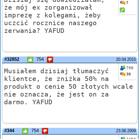
7
że mój ex zorganizował
imprezę z kolegami, żeby
uczcić rocznice naszego
zerwania? YAFUD
#32852
754
20.04.2015
798
Musiałem dzisiaj tłumaczyć
36
klientce, że zniżka 50% na
produkt o cenie 50 złotych wcale
nie oznacza, że jest on za
darmo. YAFUD
#344
754
23.08.2009