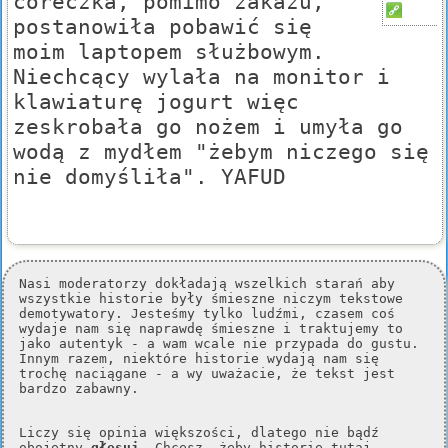
córeczka, pomimo zakazu,
postanowiła pobawić się
moim laptopem służbowym.
Niechcący wylała na monitor i
klawiaturę jogurt więc
zeskrobała go nożem i umyła go
wodą z mydłem "żebym niczego się
nie domyśliła". YAFUD
Nasi moderatorzy dokładają wszelkich starań aby
wszystkie historie były śmieszne niczym tekstowe
demotywatory. Jesteśmy tylko ludźmi, czasem coś
wydaje nam się naprawdę śmieszne i traktujemy to
jako autentyk - a wam wcale nie przypada do gustu.
Innym razem, niektóre historie wydają nam się
trochę naciągane - a wy uważacie, że tekst jest
bardzo zabawny.
Liczy się opinia większości, dlatego nie bądź
obojętny
głosuj
. Chcesz, żeby historie tutaj