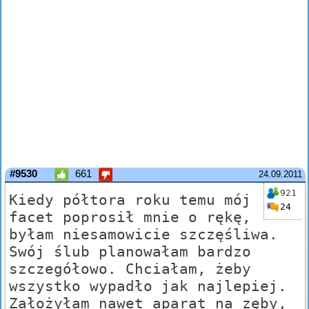
#9530
661
24.09.2011
921
Kiedy półtora roku temu mój
24
facet poprosił mnie o rękę,
byłam niesamowicie szczęśliwa.
Swój ślub planowałam bardzo
szczegółowo. Chciałam, żeby
wszystko wypadło jak najlepiej.
Założyłam nawet aparat na zęby,