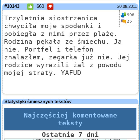
#10143
660
20.09.2011
998
Trzyletnia siostrzenica
25
chwyciła moje spodenki i
pobiegła z nimi przez plażę.
Rodzina pękała ze śmiechu. Ja
nie. Portfel i telefon
znalazłem, zegarka już nie. Jej
rodzice wyrazili żal z powodu
mojej straty. YAFUD
Statystyki śmiesznych tekstów
Najczęściej komentowane
teksty
Ostatnie 7 dni