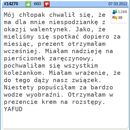
#14270
660
07.03.2012
1280
Mój chłopak chwalił się, że
30
ma dla mnie niespodziankę z
okazji walentynek. Jako, że
mieliśmy się spotkać dopiero za
miesiąc, prezent otrzymałam
wcześniej. Miałam nadzieję na
pierścionek zaręczynowy,
pochwaliłam się wszystkim
koleżankom. Miałam wrażenie, że
do tego dąży nasz związek.
Niestety popuściłam za bardzo
wodze wyobraźni. Otrzymałam w
prezencie krem na rozstępy.
YAFUD