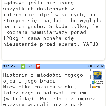
sądowym jeśli nie usunę
wszystkich dostępnych w
internecie zdjęć weselnych, na
których się znajduje, bo wygląda
na nich grubo. Szkoda tylko, że
"kochana mamusia"waży ponad
120kg i sama pchała się
nieustannie przed aparat. YAFUD
#17125
660
30.06.2012
Historia z młodości mojego
ojca i jego braci.
1276
Niewielka różnica wieku,
28
toteż często balowali razem
(w trójkę). Po jednej z imprez
wszyscy wracali przez park,