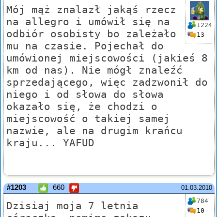
Mój mąż znalazł jakąś rzecz
na allegro i umówił się na
1224
odbiór osobisty bo zależało
13
mu na czasie. Pojechał do
umówionej miejscowości (jakieś 8
km od nas). Nie mógł znaleźć
sprzedającego, więc zadzwonił do
niego i od słowa do słowa
okazało się, że chodzi o
miejscowość o takiej samej
nazwie, ale na drugim krańcu
kraju... YAFUD
#1203
660
01.03.2010
784
Dzisiaj moja 7 letnia
10