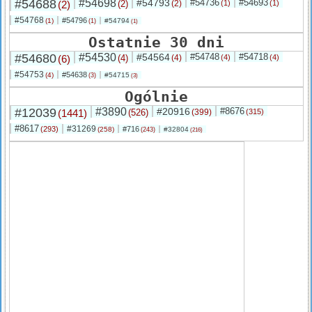
#54688
#54698
#54793
#54736
#54693
(2)
(2)
(2)
(1)
(1)
#54768
#54796
(1)
#54794
(1)
(1)
Ostatnie 30 dni
#54680
#54530
#54564
#54748
#54718
(6)
(4)
(4)
(4)
(4)
#54753
#54638
(4)
#54715
(3)
(3)
Ogólnie
#12039
#3890
#20916
#8676
(1441)
(526)
(399)
(315)
#8617
#31269
(293)
#716
(258)
#32804
(243)
(216)