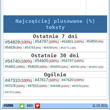
Najczęściej plusowane (%)
teksty
Ostatnie 7 dni
#54829
#54797
#54801
#54850
(100%)
(100%)
(100%)
(0%)
#54839
#54793
(0%)
#54769
(0%)
#54771
(0%)
(-33%)
Ostatnie 30 dni
#54740
#54600
#54797
(100%)
(100%)
(100%)
#54801
#54829
#54655
(100%)
(100%)
#54761
(33%)
#54601
(20%)
(20%)
Ogólnie
#47310
#47617
#47620
(100%)
(100%)
(100%)
#47578
#47553
#46496
(100%)
(100%)
#47570
(100%)
(100%)
#47572
(100%)
#5886
660
11.03.2011