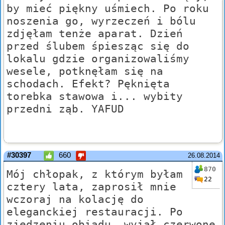
by mieć piękny uśmiech. Po roku
noszenia go, wyrzeczeń i bólu
zdjęłam tenże aparat. Dzień
przed ślubem śpiesząc się do
lokalu gdzie organizowaliśmy
wesele, potknęłam się na
schodach. Efekt? Pęknięta
torebka stawowa i... wybity
przedni ząb. YAFUD
#30397
660
26.08.2014
870
Mój chłopak, z którym byłam
22
cztery lata, zaprosił mnie
wczoraj na kolację do
eleganckiej restauracji. Po
zjedzeniu obiadu, wyjął czerwone