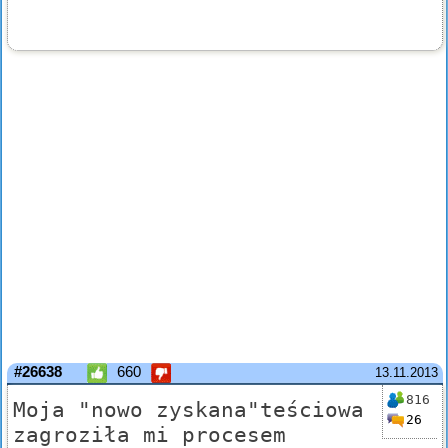
#26638
660
13.11.2013
816
Moja "nowo zyskana"teściowa
26
zagroziła mi procesem