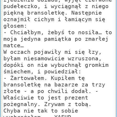
pudełeczko, i wyciągnął z niego
piękną bransoletkę. Następnie
oznajmił cichym i łamiącym się
głosem:
- Chciałbym, żebyś to nosiła… to
moja jedyna pamiątka po zmarłej
matce…
W oczach pojawiły mi się łzy,
byłam niesamowicie wzruszona,
dopóki on nie wybuchnął gromkim
śmiechem, i powiedział:
- Żartowałem. Kupiłem tę
bransoletkę na bazarze za trzy
złote - a po chwili dodał. -
Właściwie to jest prezent
pożegnalny. Zrywam z tobą.
Chyba nie tak to sobie