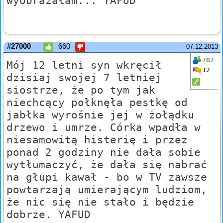
wyobrażałam... YAFUD
#27000
660
07.12.2013
782
Mój 12 letni syn wkręcił
12
dzisiaj swojej 7 letniej
siostrze, że po tym jak
niechcący połknęła pestkę od
jabłka wyrośnie jej w żołądku
drzewo i umrze. Córka wpadła w
niesamowitą histerię i przez
ponad 2 godziny nie dała sobie
wytłumaczyć, że dała się nabrać
na głupi kawał - bo w TV zawsze
powtarzają umierającym ludziom,
że nic się nie stało i będzie
dobrze. YAFUD