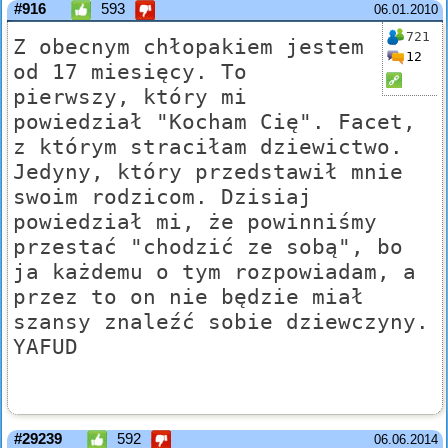
#916
593
06.01.2010
721
Z obecnym chłopakiem jestem
12
od 17 miesięcy. To
pierwszy, który mi
powiedział "Kocham Cię". Facet,
z którym straciłam dziewictwo.
Jedyny, który przedstawił mnie
swoim rodzicom. Dzisiaj
powiedział mi, że powinniśmy
przestać "chodzić ze sobą", bo
ja każdemu o tym rozpowiadam, a
przez to on nie będzie miał
szansy znaleźć sobie dziewczyny.
YAFUD
#29239
592
06.06.2014