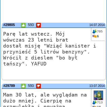
#29805
593
14.07.2014
705
Parę lat wstecz. Mój
6
wówczas 23 letni brat
dostał misję "Wziąć kanister i
przynieść 5 litrów benzyny".
Wrócił z dieslem "bo był
tańszy". YAFUD
#29789
593
13.07.2014
Mam 30 lat, ale wyglądam na
dużo mniej. Cierpię na
713
przewlekłą i poważną