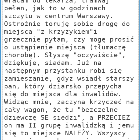
Wracam od lekarza, tramwaj
pełen, jak to w godzinach
szczytu w centrum Warszawy.
Ostrożnie toruję sobie drogę do
miejsca "z krzyżykiem"i
grzecznie pytam, czy mogę prosić
o ustąpienie miejsca (tłumaczę
chorobę). Słyszę "oczywiście",
dziękuję, siadam. Już na
następnym przystanku robi się
zamieszanie, gdyż wsiadł starszy
pan, który dziarsko przepycha
się do miejsca dla inwalidów.
Widząc mnie, zaczyna krzyczeć na
cały wagon, że tu "bezczelne
dziewczę SE siedzi", a PRZECIEŻ
on ma II grupę inwalidzką i jemu
się to miejsce NALEŻY. Wszyscy