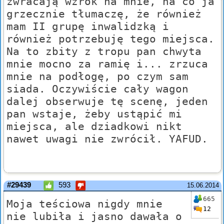
zwracają wzrok na mnie, na co ja
grzecznie tłumaczę, że również
mam II grupę inwalidzką i
również potrzebuję tego miejsca.
Na to zbity z tropu pan chwyta
mnie mocno za ramię i... zrzuca
mnie na podłogę, po czym sam
siada. Oczywiście cały wagon
dalej obserwuje tę scenę, jeden
pan wstaje, żeby ustąpić mi
miejsca, ale dziadkowi nikt
nawet uwagi nie zwrócił. YAFUD.
#29439
593
15.06.2014
665
Moja teściowa nigdy mnie
12
nie lubiła i jasno dawała o