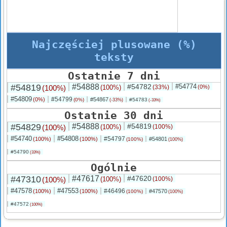
Najczęściej plusowane (%)
teksty
Ostatnie 7 dni
#54819
#54888
#54782
#54774
(100%)
(100%)
(33%)
(0%)
#54809
#54799
(0%)
#54867
(0%)
#54783
(-33%)
(-33%)
Ostatnie 30 dni
#54829
#54888
#54819
(100%)
(100%)
(100%)
#54740
#54808
#54797
(100%)
(100%)
#54801
(100%)
(100%)
#54790
(33%)
Ogólnie
#47310
#47617
#47620
(100%)
(100%)
(100%)
#47578
#47553
#46496
(100%)
(100%)
#47570
(100%)
(100%)
#47572
(100%)