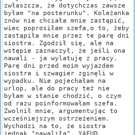
zwłaszcza, że dotychczas zawsze
byłam "na posterunku". Koleżanka
znów nie chciała mnie zastąpić,
wiec poprosiłam szefa,o to, żeby
zastąpiła mnie przez te parę dni
siostra. Zgodził się, ale na
wstępie zaznaczył, że jeśli ona
nawali - ja wylatuję z pracy.
Parę dni przed moim wyjazdem
siostra i szwagier zginęli w
wypadku. Nie pojechałam na
urlop, ale do pracy też nie
byłam w stanie chodzić, o czym
od razu poinformowałam szefa.
Zwolnił mnie, argumentując to
wcześniejszym ostrzeżeniem.
Wychodzi na to, że siostra
jednak "nawaliła". YAFUD