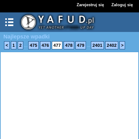
Zarejestruj się
Zaloguj się
Najlepsze wpadki
...
...
<
1
2
475
476
477
478
479
2401
2402
>