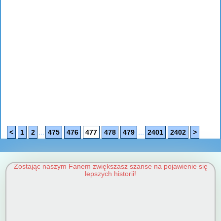
...
...
<
1
2
475
476
477
478
479
2401
2402
>
Zostając naszym Fanem zwiększasz szanse na pojawienie się
lepszych historii!