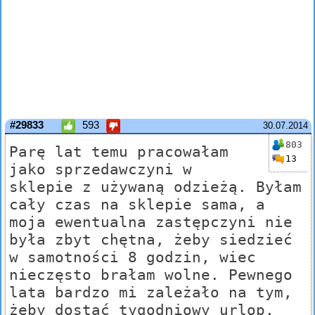
#29833
593
30.07.2014
803
Parę lat temu pracowałam
13
jako sprzedawczyni w
sklepie z używaną odzieżą. Byłam
cały czas na sklepie sama, a
moja ewentualna zastępczyni nie
była zbyt chętna, żeby siedzieć
w samotności 8 godzin, wiec
nieczęsto brałam wolne. Pewnego
lata bardzo mi zależało na tym,
żeby dostać tygodniowy urlop,