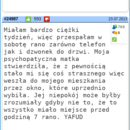
#24987
593
23.07.2013
769
Miałam bardzo ciężki
6
tydzień, więc przespałam w
sobotę rano zarówno telefon
jak i dzwonek do drzwi. Moja
psychopatyczna matka
stwierdziła, że z pewnością
stało mi się coś strasznego więc
weszła do mojego mieszkania
przez okno, które uprzednio
wybiła. Jej niepokój może byłby
zrozumiały gdyby nie to, że to
wszystko miało miejsce przed
godziną 7 rano. YAFUD