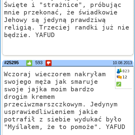
Święte i "strażnice", próbując
mnie przekonać, że świadkowie
Jehowy są jedyną prawdziwą
religią. Trzeciej randki już nie
będzie. YAFUD
#25295
593
10.08.2013
823
Wczoraj wieczorem nakryłam
12
swojego męża jak smaruje
swoje jajka moim bardzo
drogim kremem
przeciwzmarszczkowym. Jedynym
usprawiedliwieniem jakie
potrafił z siebie wydukać było
"Myślałem, że to pomoże". YAFUD