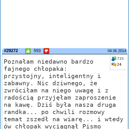
#29272
593
04.06.2014
735
Poznałam niedawno bardzo
24
fajnego chłopaka:
przystojny, inteligentny i
zabawny. Nic dziwnego, że
zwróciłam na niego uwagę i z
radością przyjęłam zaproszenie
na kawę. Dziś była nasza druga
randka... po chwili rozmowy
temat zszedł na wiarę... i wtedy
ów chłopak wyciągnął Pismo