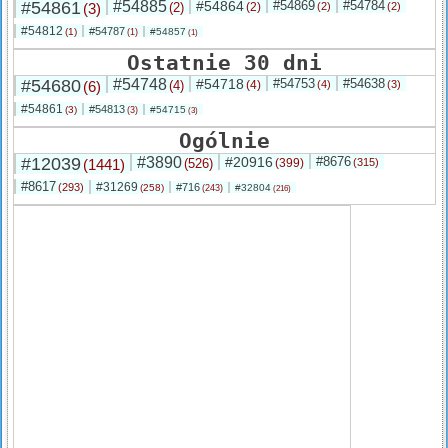
#54861
#54885
#54864
#54869
#54784
(3)
(2)
(2)
(2)
(2)
#54812
#54787
(1)
#54857
(1)
(1)
Ostatnie 30 dni
#54680
#54748
#54718
#54753
#54638
(6)
(4)
(4)
(4)
(3)
#54861
#54813
(3)
#54715
(3)
(3)
Ogólnie
#12039
#3890
#20916
#8676
(1441)
(526)
(399)
(315)
#8617
#31269
(293)
#716
(258)
#32804
(243)
(216)