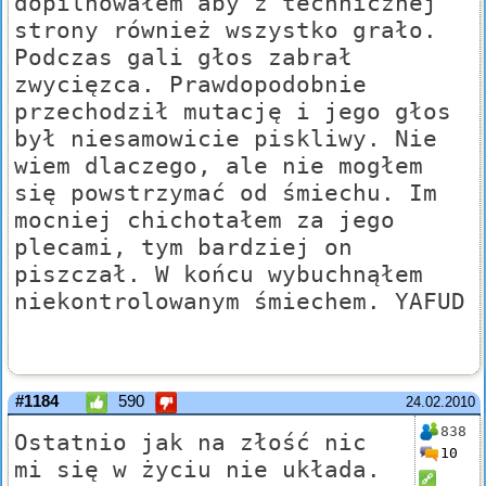
dopilnowałem aby z technicznej
strony również wszystko grało.
Podczas gali głos zabrał
zwycięzca. Prawdopodobnie
przechodził mutację i jego głos
był niesamowicie piskliwy. Nie
wiem dlaczego, ale nie mogłem
się powstrzymać od śmiechu. Im
mocniej chichotałem za jego
plecami, tym bardziej on
piszczał. W końcu wybuchnąłem
niekontrolowanym śmiechem. YAFUD
#1184
590
24.02.2010
838
Ostatnio jak na złość nic
10
mi się w życiu nie układa.