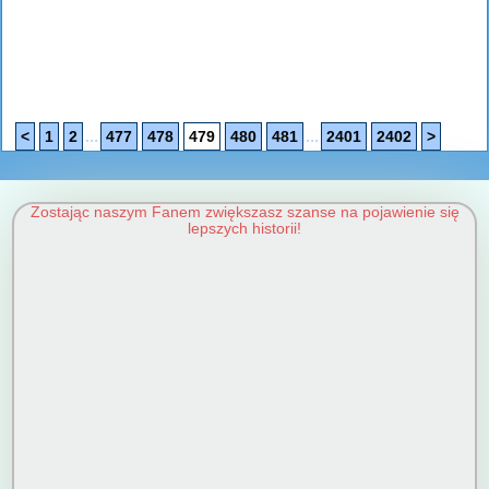
...
...
<
1
2
477
478
479
480
481
2401
2402
>
Zostając naszym Fanem zwiększasz szanse na pojawienie się
lepszych historii!