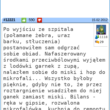
#12221
590
15.02.2012
Po wyjściu ze szpitala
(połamane żebra, uraz
1118
barku, stłuczenia)
29
postanowiłem sam odgrzać
sobie obiad. Nafaszerowany
środkami przeciwbólowymi wyjąłem
z lodówki garnek z zupą,
nalazłem sobie do miski i hop do
mikrofali... Wszystko byłoby
pięknie, gdyby nie to, że przez
roztargnienie wsadziłem do niej
ganek zamiast miski. Bilans -
ręka w gipsie, rozwalona
mikrofalówka, kuchnia do remontu