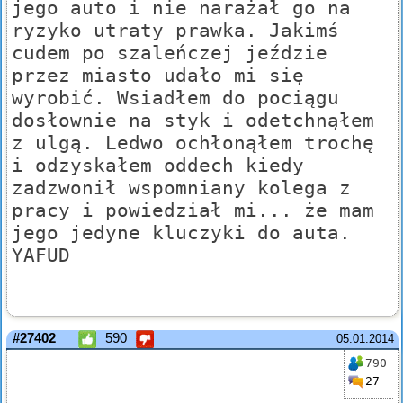
jego auto i nie narażał go na
ryzyko utraty prawka. Jakimś
cudem po szaleńczej jeździe
przez miasto udało mi się
wyrobić. Wsiadłem do pociągu
dosłownie na styk i odetchnąłem
z ulgą. Ledwo ochłonąłem trochę
i odzyskałem oddech kiedy
zadzwonił wspomniany kolega z
pracy i powiedział mi... że mam
jego jedyne kluczyki do auta.
YAFUD
#27402
590
05.01.2014
790
27