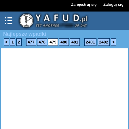
Zarejestruj się
Zaloguj się
Najlepsze wpadki
...
...
<
1
2
477
478
479
480
481
2401
2402
>