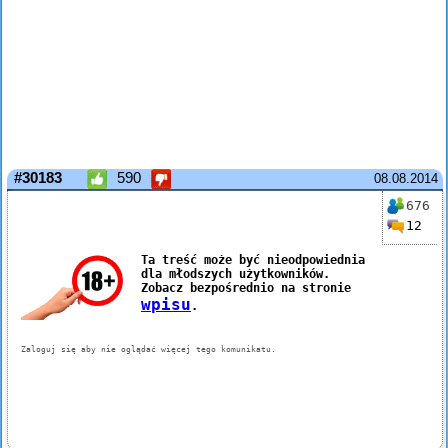
#30183
590
08.08.2014
676
12