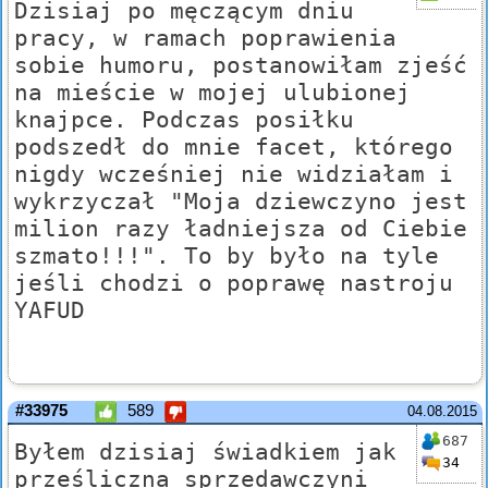
Dzisiaj po męczącym dniu
pracy, w ramach poprawienia
sobie humoru, postanowiłam zjeść
na mieście w mojej ulubionej
knajpce. Podczas posiłku
podszedł do mnie facet, którego
nigdy wcześniej nie widziałam i
wykrzyczał "Moja dziewczyno jest
milion razy ładniejsza od Ciebie
szmato!!!". To by było na tyle
jeśli chodzi o poprawę nastroju
YAFUD
#33975
589
04.08.2015
687
Byłem dzisiaj świadkiem jak
34
prześliczna sprzedawczyni