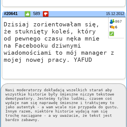
#20641
589
15.12.2012
867
Dzisiaj zorientowałam się,
6
że stuknięty koleś, który
od pewnego czasu nęka mnie
na Facebooku dziwnymi
wiadomościami to mój manager z
mojej nowej pracy. YAFUD
Nasi moderatorzy dokładają wszelkich starań aby
wszystkie historie były śmieszne niczym tekstowe
demotywatory. Jesteśmy tylko ludźmi, czasem coś
wydaje nam się naprawdę śmieszne i traktujemy to
jako autentyk - a wam wcale nie przypada do gustu.
Innym razem, niektóre historie wydają nam się
trochę naciągane - a wy uważacie, że tekst jest
bardzo zabawny.