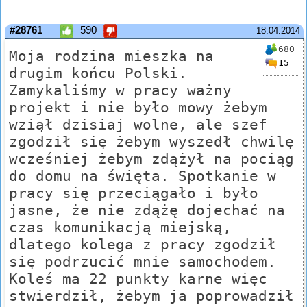
#28761
590
18.04.2014
680
Moja rodzina mieszka na
15
drugim końcu Polski.
Zamykaliśmy w pracy ważny
projekt i nie było mowy żebym
wziął dzisiaj wolne, ale szef
zgodził się żebym wyszedł chwilę
wcześniej żebym zdążył na pociąg
do domu na święta. Spotkanie w
pracy się przeciągało i było
jasne, że nie zdążę dojechać na
czas komunikacją miejską,
dlatego kolega z pracy zgodził
się podrzucić mnie samochodem.
Koleś ma 22 punkty karne więc
stwierdził, żebym ja poprowadził