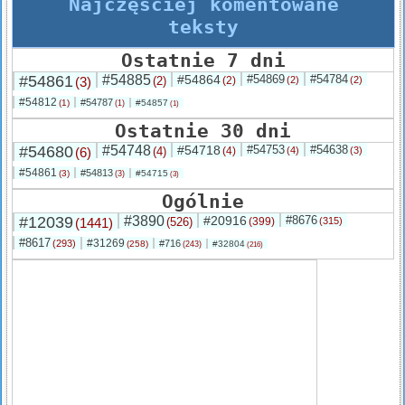
Najczęściej komentowane
teksty
Ostatnie 7 dni
#54861
#54885
#54864
#54869
#54784
(3)
(2)
(2)
(2)
(2)
#54812
#54787
(1)
#54857
(1)
(1)
Ostatnie 30 dni
#54680
#54748
#54718
#54753
#54638
(6)
(4)
(4)
(4)
(3)
#54861
#54813
(3)
#54715
(3)
(3)
Ogólnie
#12039
#3890
#20916
#8676
(1441)
(526)
(399)
(315)
#8617
#31269
(293)
#716
(258)
#32804
(243)
(216)