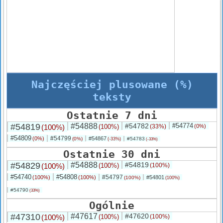
Najczęściej plusowane (%)
teksty
Ostatnie 7 dni
#54819
#54888
#54782
#54774
(100%)
(100%)
(33%)
(0%)
#54809
#54799
(0%)
#54867
(0%)
#54783
(-33%)
(-33%)
Ostatnie 30 dni
#54829
#54888
#54819
(100%)
(100%)
(100%)
#54740
#54808
#54797
(100%)
(100%)
#54801
(100%)
(100%)
#54790
(33%)
Ogólnie
#47310
#47617
#47620
(100%)
(100%)
(100%)