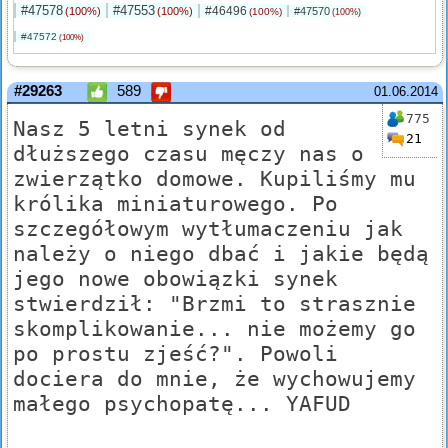
#47578
#47553
#46496
(100%)
(100%)
#47570
(100%)
(100%)
#47572
(100%)
#29263
589
01.06.2014
775
Nasz 5 letni synek od
21
dłuższego czasu męczy nas o
zwierzątko domowe. Kupiliśmy mu
królika miniaturowego. Po
szczegółowym wytłumaczeniu jak
należy o niego dbać i jakie będą
jego nowe obowiązki synek
stwierdził: "Brzmi to strasznie
skomplikowanie... nie możemy go
po prostu zjeść?". Powoli
dociera do mnie, że wychowujemy
małego psychopatę... YAFUD