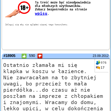
#18905
590
23.09.2012
976
Ostatnio złamała mi się
17
klapka w koszu w łazience.
Nie zawracałam na to zbytniej
uwagi, bo przecież to mała
pierdółka...do czasu aż nie
poszłam na impreze z chłopakiem
i znajomymi. Wracamy do domu,
lekko upici, w celu dokończenia