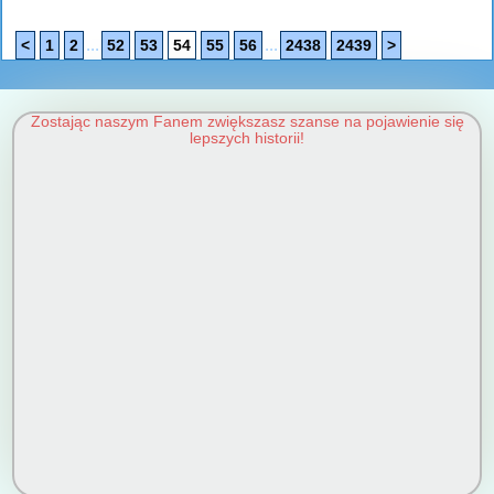
...
...
<
1
2
52
53
54
55
56
2438
2439
>
Zostając naszym Fanem zwiększasz szanse na pojawienie się
lepszych historii!