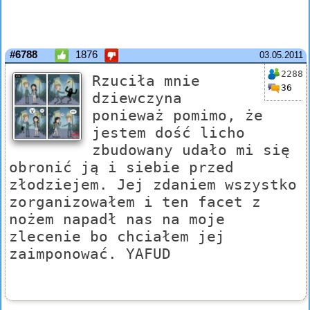
#6788
1876
03.05.2011
2288
Rzuciła mnie
36
dziewczyna
ponieważ pomimo, że
jestem dość licho
zbudowany udało mi się
obronić ją i siebie przed
złodziejem. Jej zdaniem wszystko
zorganizowałem i ten facet z
nożem napadł nas na moje
zlecenie bo chciałem jej
zaimponować. YAFUD