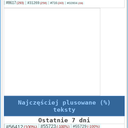
#8617
#31269
(293)
#716
(258)
#32804
(243)
(216)
Najczęściej plusowane (%)
teksty
Ostatnie 7 dni
#56412
#55723
#55729
(100%)
(-100%)
(-100%)