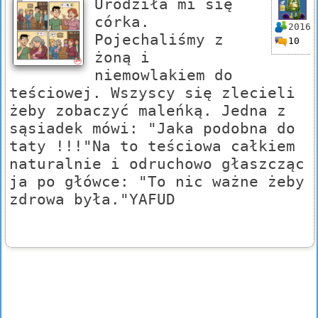
Urodziła mi się
córka.
2016
Pojechaliśmy z
10
żoną i
niemowlakiem do
teściowej. Wszyscy się zlecieli
żeby zobaczyć maleńką. Jedna z
sąsiadek mówi: "Jaka podobna do
taty !!!"Na to teściowa całkiem
naturalnie i odruchowo głaszcząc
ja po główce: "To nic ważne żeby
zdrowa była."YAFUD