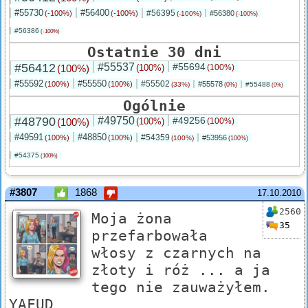
#55730
#56400
#56395
(-100%)
(-100%)
#56380
(-100%)
(-100%)
#56386
(-100%)
Ostatnie 30 dni
#56412
#55537
#55694
(100%)
(100%)
(100%)
#55592
#55550
#55502
(100%)
(100%)
#55578
(33%)
#55488
(0%)
(0%)
Ogólnie
#48790
#49750
#49256
(100%)
(100%)
(100%)
#49591
#48850
#54359
(100%)
(100%)
#53956
(100%)
(100%)
#54375
(100%)
#3807
1868
17.10.2010
2560
Moja żona
35
przefarbowała
włosy z czarnych na
złoty i róż ... a ja
tego nie zauważyłem.
YAFUD