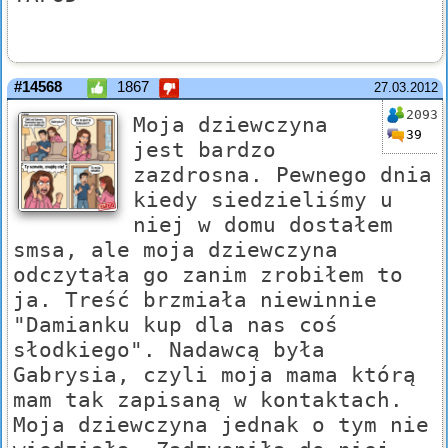
#14568
1867
27.03.2012
2093
Moja dziewczyna
39
jest bardzo
zazdrosna. Pewnego dnia
kiedy siedzieliśmy u
niej w domu dostałem
smsa, ale moja dziewczyna
odczytała go zanim zrobiłem to
ja. Treść brzmiała niewinnie
"Damianku kup dla nas coś
słodkiego". Nadawcą była
Gabrysia, czyli moja mama którą
mam tak zapisaną w kontaktach.
Moja dziewczyna jednak o tym nie