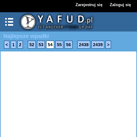
Zarejestruj się
Zaloguj się
Najlepsze wpadki
...
...
<
1
2
52
53
54
55
56
2438
2439
>