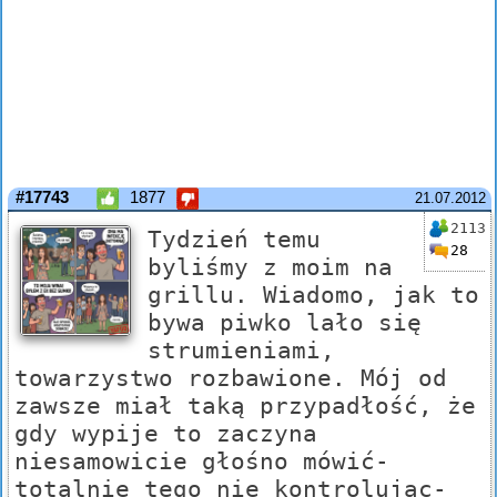
#17743
1877
21.07.2012
2113
Tydzień temu
28
byliśmy z moim na
grillu. Wiadomo, jak to
bywa piwko lało się
strumieniami,
towarzystwo rozbawione. Mój od
zawsze miał taką przypadłość, że
gdy wypije to zaczyna
niesamowicie głośno mówić-
totalnie tego nie kontrolując-