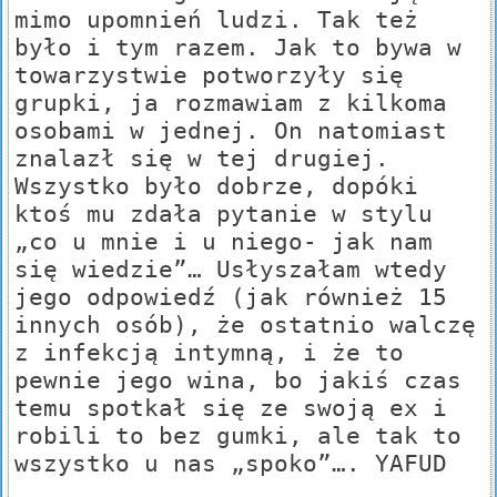
mimo upomnień ludzi. Tak też
było i tym razem. Jak to bywa w
towarzystwie potworzyły się
grupki, ja rozmawiam z kilkoma
osobami w jednej. On natomiast
znalazł się w tej drugiej.
Wszystko było dobrze, dopóki
ktoś mu zdała pytanie w stylu
„co u mnie i u niego- jak nam
się wiedzie”… Usłyszałam wtedy
jego odpowiedź (jak również 15
innych osób), że ostatnio walczę
z infekcją intymną, i że to
pewnie jego wina, bo jakiś czas
temu spotkał się ze swoją ex i
robili to bez gumki, ale tak to
wszystko u nas „spoko”…. YAFUD