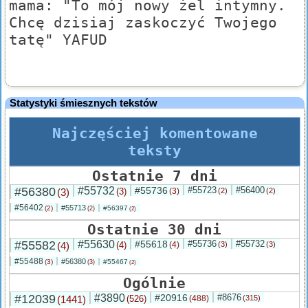
mama: "To mój nowy żel intymny.
Chcę dzisiaj zaskoczyć Twojego
tatę" YAFUD
Statystyki śmiesznych tekstów
Najczęściej komentowane
teksty
Ostatnie 7 dni
#56380
#55732
#55736
#55723
#56400
(3)
(3)
(3)
(2)
(2)
#56402
#55713
(2)
#56397
(2)
(2)
Ostatnie 30 dni
#55582
#55630
#55618
#55736
#55732
(4)
(4)
(4)
(3)
(3)
#55488
#56380
(3)
#55467
(3)
(2)
Ogólnie
#12039
#3890
#20916
#8676
(1441)
(526)
(488)
(315)