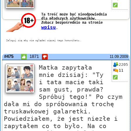
#475
1871
11.09.2009
2205
Matka zapytała
11
mnie dzisiaj: "Ty
i tata macie taki
sam gust, prawda?
Spróbuj tego!" Po czym
dała mi do spróbowania trochę
truskawkowej galaretki.
Powiedziałem, że jest niezłe i
zapytałem co to było. Na co