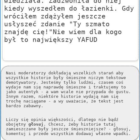
wiedziała. Zadzwoniła do niej
kiedy wyszedłem do łazienki. Gdy
wróciłem zdążyłem jeszcze
usłyszeć zdanie "Ty szmato
znajdę cię!"Nie wiem dla kogo
był to największy YAFUD
Nasi moderatorzy dokładają wszelkich starań aby
wszystkie historie były śmieszne niczym tekstowe
demotywatory. Jesteśmy tylko ludźmi, czasem coś
wydaje nam się naprawdę śmieszne i traktujemy to
jako autentyk - a wam wcale nie przypada do gustu.
Innym razem, niektóre historie wydają nam się
trochę naciągane - a wy uważacie, że tekst jest
bardzo zabawny.
Liczy się opinia większości, dlatego nie bądź
obojętny
głosuj
. Chcesz, żeby historie tutaj
zamieszczane były jeszcze śmieszniejsze? - głosuj,
komentuj i przede wszystkim dodawaj własne wpadki.