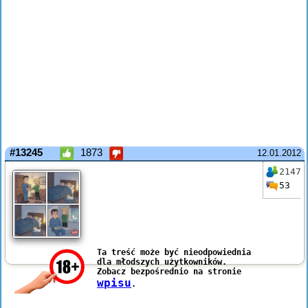
#13245
1873
12.01.2012
2147
53