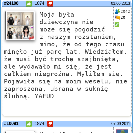
#24108
1874
01.06.2013
2042
Moja była
20
dziewczyna nie
może się pogodzić
z naszym rozstaniem,
mimo, że od tego czasu
minęło już parę lat. Wiedziałem,
że musi być trochę szajbnięta,
ale wydawało mi się, że jest
całkiem niegroźna. Myliłem się.
Pojawiła się na moim weselu, nie
zaproszona, ubrana w suknię
ślubną. YAFUD
#10091
1874
07.09.2011