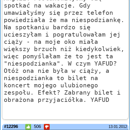
spotkać na wakacje. Gdy
umawiałyśmy się przez telefon
powiedziała że ma niespodziankę.
Na spotkaniu bardzo się
ucieszyłam i pogratulowałam jej
ciąży - na moje oko miała
większy brzuch niż kiedykolwiek,
więc pomyślałam że to jest ta
"niespodzianka". W czym YAFUD?
Otóż ona nie była w ciąży, a
niespodzianka to bilet na
koncert mojego ulubionego
zespołu. Efekt? Zabrany bilet i
obrażona przyjaciółka. YAFUD
#12296
506
13.01.2012