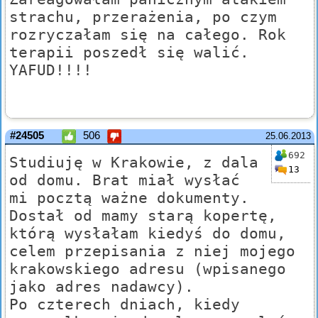
strachu, przerażenia, po czym
rozryczałam się na całego. Rok
terapii poszedł się walić.
YAFUD!!!!
#24505
506
25.06.2013
692
Studiuję w Krakowie, z dala
13
od domu. Brat miał wysłać
mi pocztą ważne dokumenty.
Dostał od mamy starą kopertę,
którą wysłałam kiedyś do domu,
celem przepisania z niej mojego
krakowskiego adresu (wpisanego
jako adres nadawcy).
Po czterech dniach, kiedy