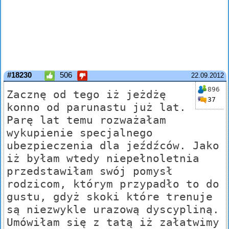
#18230
506
22.09.2012
896
Zacznę od tego iż jeżdżę
37
konno od parunastu już lat.
Parę lat temu rozważałam
wykupienie specjalnego
ubezpieczenia dla jeźdźców. Jako
iż byłam wtedy niepełnoletnia
przedstawiłam swój pomysł
rodzicom, którym przypadło to do
gustu, gdyż skoki które trenuje
są niezwykle urazową dyscypliną.
Umówiłam się z tatą iż załatwimy