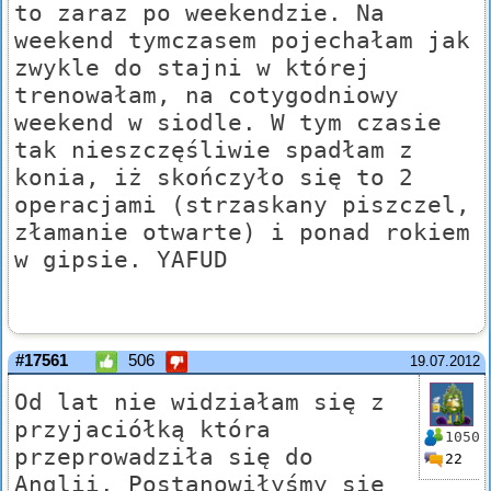
to zaraz po weekendzie. Na
weekend tymczasem pojechałam jak
zwykle do stajni w której
trenowałam, na cotygodniowy
weekend w siodle. W tym czasie
tak nieszczęśliwie spadłam z
konia, iż skończyło się to 2
operacjami (strzaskany piszczel,
złamanie otwarte) i ponad rokiem
w gipsie. YAFUD
#17561
506
19.07.2012
Od lat nie widziałam się z
przyjaciółką która
1050
przeprowadziła się do
22
Anglii. Postanowiłyśmy się