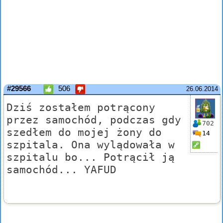
#29566
506
26.06.2014
Dziś zostałem potrącony
przez samochód, podczas gdy
702
szedłem do mojej żony do
14
szpitala. Ona wylądowała w
szpitalu bo... Potrącił ją
samochód... YAFUD