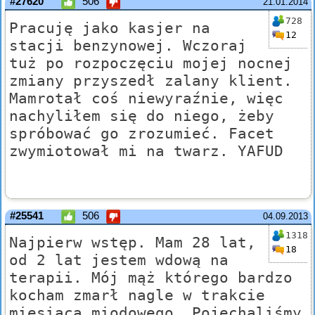
#27620
506
21.01.2014
728
Pracuję jako kasjer na
12
stacji benzynowej. Wczoraj
tuż po rozpoczęciu mojej nocnej
zmiany przyszedł zalany klient.
Mamrotał coś niewyraźnie, więc
nachyliłem się do niego, żeby
spróbować go zrozumieć. Facet
zwymiotował mi na twarz. YAFUD
#25541
506
04.09.2013
1318
Najpierw wstęp. Mam 28 lat,
18
od 2 lat jestem wdową na
terapii. Mój mąż którego bardzo
kocham zmarł nagle w trakcie
miesiąca miodowego. Pojechaliśmy