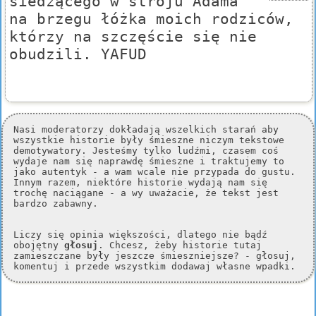
siedzącego w stroju Adama
na brzegu łóżka moich rodziców,
którzy na szczęście się nie
obudzili. YAFUD
Nasi moderatorzy dokładają wszelkich starań aby
wszystkie historie były śmieszne niczym tekstowe
demotywatory. Jesteśmy tylko ludźmi, czasem coś
wydaje nam się naprawdę śmieszne i traktujemy to
jako autentyk - a wam wcale nie przypada do gustu.
Innym razem, niektóre historie wydają nam się
trochę naciągane - a wy uważacie, że tekst jest
bardzo zabawny.
Liczy się opinia większości, dlatego nie bądź
obojętny
głosuj
. Chcesz, żeby historie tutaj
zamieszczane były jeszcze śmieszniejsze? - głosuj,
komentuj i przede wszystkim dodawaj własne wpadki.