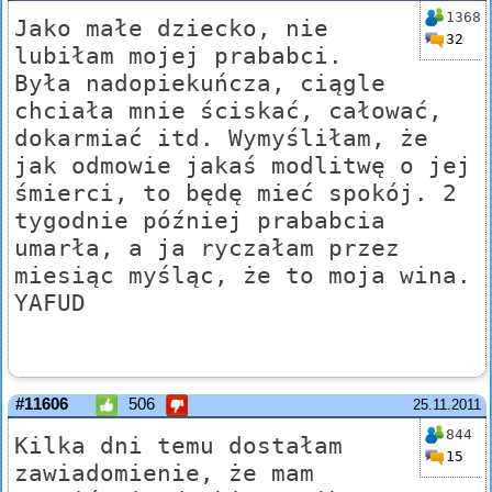
1368
Jako małe dziecko, nie
32
lubiłam mojej prababci.
Była nadopiekuńcza, ciągle
chciała mnie ściskać, całować,
dokarmiać itd. Wymyśliłam, że
jak odmowie jakaś modlitwę o jej
śmierci, to będę mieć spokój. 2
tygodnie później prababcia
umarła, a ja ryczałam przez
miesiąc myśląc, że to moja wina.
YAFUD
#11606
506
25.11.2011
844
Kilka dni temu dostałam
15
zawiadomienie, że mam