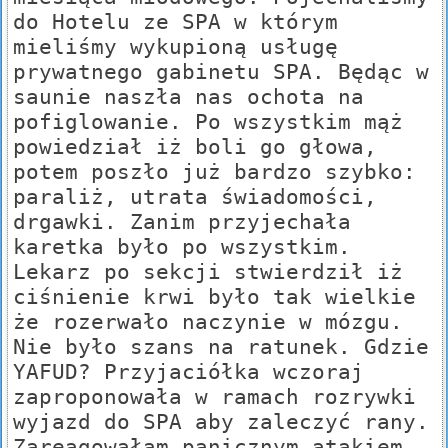
do Hotelu ze SPA w którym
mieliśmy wykupioną usługę
prywatnego gabinetu SPA. Będąc w
saunie naszła nas ochota na
pofiglowanie. Po wszystkim mąż
powiedział iż boli go głowa,
potem poszło już bardzo szybko:
paraliż, utrata świadomości,
drgawki. Zanim przyjechała
karetka było po wszystkim.
Lekarz po sekcji stwierdził iż
ciśnienie krwi było tak wielkie
że rozerwało naczynie w mózgu.
Nie było szans na ratunek. Gdzie
YAFUD? Przyjaciółka wczoraj
zaproponowała w ramach rozrywki
wyjazd do SPA aby zaleczyć rany.
Zareagowałam panicznym atakiem