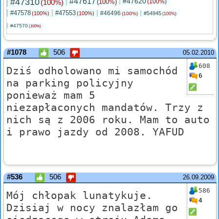
#47310
#47617
#47620
(100%)
(100%)
(100%)
#47578
#47553
#46496
(100%)
(100%)
#54945
(100%)
(100%)
#47570
(100%)
#1078
506
05.02.2010
608
Dziś odholowano mi samochód
6
na parking policyjny
ponieważ mam 5
niezapłaconych mandatów. Trzy z
nich są z 2006 roku. Mam to auto
i prawo jazdy od 2008. YAFUD
#536
506
26.09.2009
586
Mój chłopak lunatykuje.
4
Dzisiaj w nocy znalazłam go