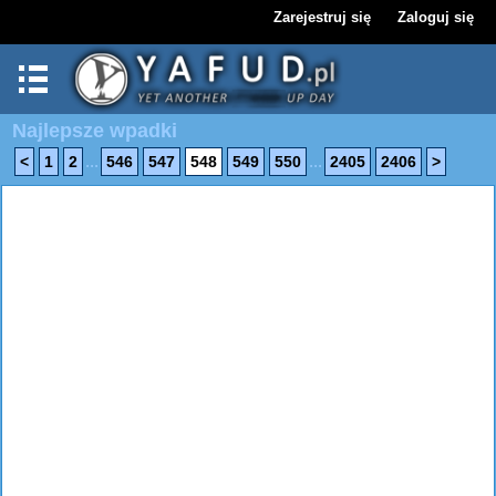
Zarejestruj się
Zaloguj się
Najlepsze wpadki
...
...
<
1
2
546
547
548
549
550
2405
2406
>