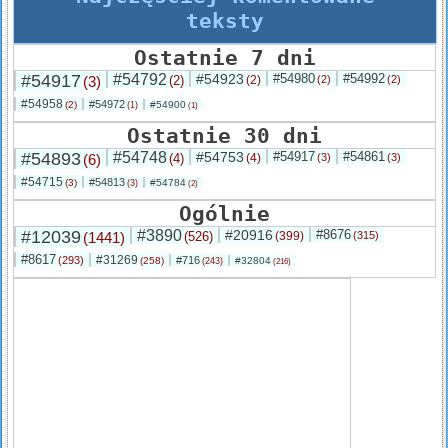
teksty
Ostatnie 7 dni
#54917
#54792
#54923
#54980
#54992
(3)
(2)
(2)
(2)
(2)
#54958
#54972
(2)
#54900
(1)
(1)
Ostatnie 30 dni
#54893
#54748
#54753
#54917
#54861
(6)
(4)
(4)
(3)
(3)
#54715
#54813
(3)
#54784
(3)
(2)
Ogólnie
#12039
#3890
#20916
#8676
(1441)
(526)
(399)
(315)
#8617
#31269
(293)
#716
(258)
#32804
(243)
(216)