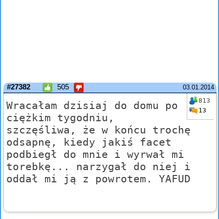
#27382
505
03.01.2014
813
Wracałam dzisiaj do domu po
13
ciężkim tygodniu,
szczęśliwa, że w końcu trochę
odsapnę, kiedy jakiś facet
podbiegł do mnie i wyrwał mi
torebkę... narzygał do niej i
oddał mi ją z powrotem. YAFUD