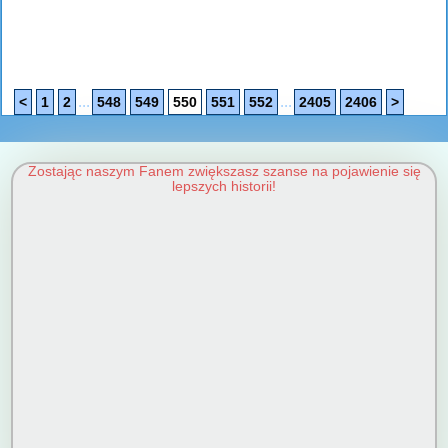
...
...
<
1
2
548
549
550
551
552
2405
2406
>
Zostając naszym Fanem zwiększasz szanse na pojawienie się
lepszych historii!