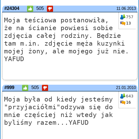
#24304
505
11.06.2013
757
Moja teściowa postanowiła,
13
że na ścianie powiesi sobie
zdjęcia całej rodziny. Będzie
tam m.in. zdjęcie męża kuzynki
mojej żony, ale mojego już nie.
YAFUD
#999
505
21.01.2010
643
Moja była od kiedy jesteśmy
16
"przyjaciółmi"odzywa się do
mnie częściej niż wtedy jak
byliśmy razem...YAFUD