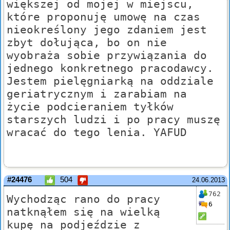
większej od mojej w miejscu,
które proponuję umowę na czas
nieokreślony jego zdaniem jest
zbyt dołująca, bo on nie
wyobraża sobie przywiązania do
jednego konkretnego pracodawcy.
Jestem pielęgniarką na oddziale
geriatrycznym i zarabiam na
życie podcieraniem tyłków
starszych ludzi i po pracy muszę
wracać do tego lenia. YAFUD
#24476
504
24.06.2013
762
Wychodząc rano do pracy
6
natknąłem się na wielką
kupę na podjeździe z