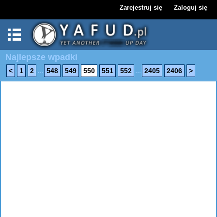
Zarejestruj się
Zaloguj się
Najlepsze wpadki
...
...
<
1
2
548
549
550
551
552
2405
2406
>