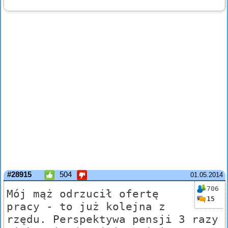
#28915
504
01.05.2014
706
Mój mąż odrzucił ofertę
15
pracy - to już kolejna z
rzędu. Perspektywa pensji 3 razy