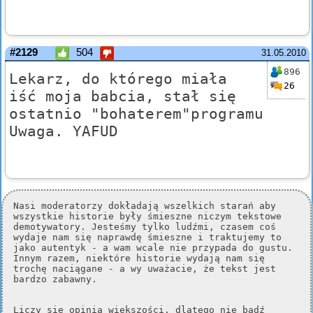
#2129
504
31.05.2010
896
Lekarz, do którego miała
26
iść moja babcia, stał się
ostatnio "bohaterem"programu
Uwaga. YAFUD
Nasi moderatorzy dokładają wszelkich starań aby
wszystkie historie były śmieszne niczym tekstowe
demotywatory. Jesteśmy tylko ludźmi, czasem coś
wydaje nam się naprawdę śmieszne i traktujemy to
jako autentyk - a wam wcale nie przypada do gustu.
Innym razem, niektóre historie wydają nam się
trochę naciągane - a wy uważacie, że tekst jest
bardzo zabawny.
Liczy się opinia większości, dlatego nie bądź