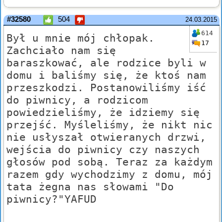
#32580
504
24.03.2015
614
Był u mnie mój chłopak.
17
Zachciało nam się
baraszkować, ale rodzice byli w
domu i baliśmy się, że ktoś nam
przeszkodzi. Postanowiliśmy iść
do piwnicy, a rodzicom
powiedzieliśmy, że idziemy się
przejść. Myśleliśmy, że nikt nic
nie usłyszał otwieranych drzwi,
wejścia do piwnicy czy naszych
głosów pod sobą. Teraz za każdym
razem gdy wychodzimy z domu, mój
tata żegna nas słowami "Do
piwnicy?"YAFUD