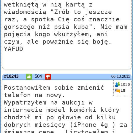
wetkniętą w nią kartą z
wiadomością "Zrób to jeszcze
raz, a spotka Cię coś znacznie
gorszego niż psia kupa". Nie mam
pojęcia kogo wkurzyłem, ani
czym, ale poważnie się boję.
YAFUD
#10243
504
06.10.2011
1050
Postanowiłem sobie zmienić
18
telefon na nowy.
Wypatrzyłem na aukcji w
internecie model komórki który
chodził mi po głowie od kilku
dobrych miesięcy (iPhone 4g ) za
śmieszną cenę . Licytowałem i