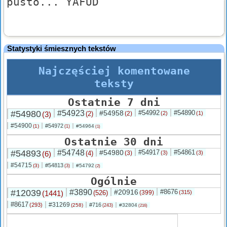
pusto... YAFUD
Statystyki śmiesznych tekstów
Najczęściej komentowane
teksty
Ostatnie 7 dni
#54980
#54923
#54958
#54992
#54890
(3)
(2)
(2)
(2)
(1)
#54900
#54972
(1)
#54964
(1)
(1)
Ostatnie 30 dni
#54893
#54748
#54980
#54917
#54861
(6)
(4)
(3)
(3)
(3)
#54715
#54813
(3)
#54792
(3)
(2)
Ogólnie
#12039
#3890
#20916
#8676
(1441)
(526)
(399)
(315)
#8617
#31269
(293)
#716
(258)
#32804
(243)
(216)