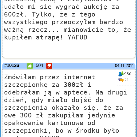
udało mi się wygrać aukcję za
600zł. Tylko, że z tego
wszystkiego przeoczyłem bardzo
ważną rzecz... mianowicie to, że
kupiłem atrapę! YAFUD
#10126
504
04.11.2011
950
Zmówiłam przez internet
21
szczepionkę za 300zł i
odebrałam ją w aptece. Na drugi
dzień, gdy miało dojść do
szczepienia okazało się, że za
owe 300 zł zakupiłam jedynie
opakowanie kartonowe od
szczepionki, bo w środku było