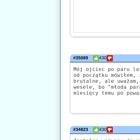
#35089
430
Mój ojciec po paru la
od początku mówiłem, 
brutalne, ale uważam,
wesele, bo "młoda par
miesięcy temu po powa
#34823
430