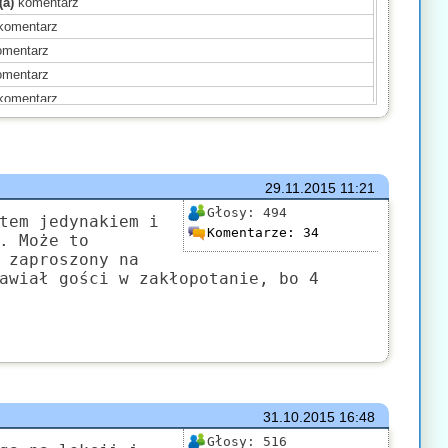
(a)
komentarz
komentarz
mentarz
mentarz
komentarz
(a)
komentarz
(a)
komentarz
komentarz
29.11.2015
11:21
ał(a)
komentarz
Głosy:
494
komentarz
tem jedynakiem i
Komentarze:
34
. Może to
omentarz
 zaproszony na
(a)
komentarz
awiał gości w zakłopotanie, bo 4
komentarz
komentarz
31.10.2015
16:48
Głosy:
516