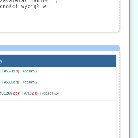
załatwiał jakieś
cności wyciął w
y
#55713
)
#56397
(2)
(2)
#56380
)
#55467
(3)
(2)
#31269
#716
(258)
#32804
(243)
(216)