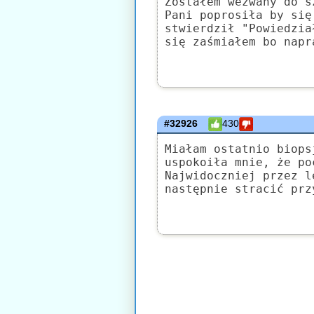
Zostałem wezwany do s
Pani poprosiła by się
stwierdził "Powiedzia
się zaśmiałem bo napr
#32926
430
Miałam ostatnio biops
uspokoiła mnie, że po
Najwidoczniej przez l
następnie stracić prz