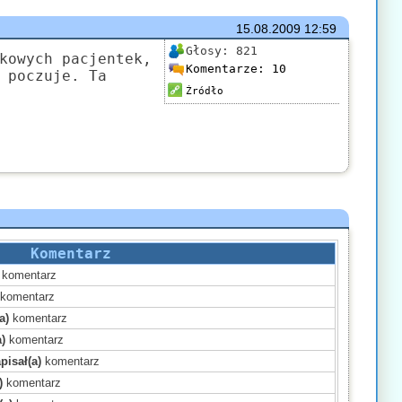
15.08.2009
12:59
Głosy:
821
kowych pacjentek,
Komentarze:
10
 poczuje. Ta
Źródło
Komentarz
komentarz
komentarz
a)
komentarz
)
komentarz
pisał(a)
komentarz
)
komentarz