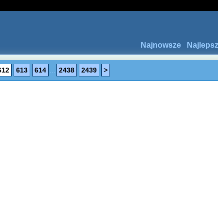
Najnowsze
Najleps
612
613
614
...
2438
2439
>