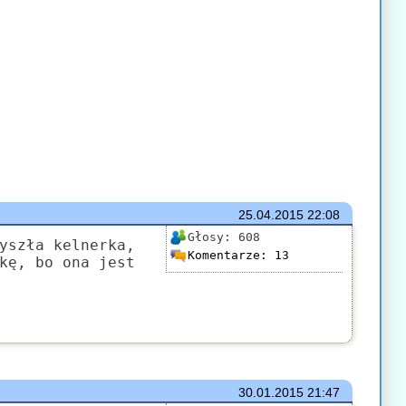
25.04.2015
22:08
Głosy:
608
yszła kelnerka,
Komentarze:
13
kę, bo ona jest
30.01.2015
21:47