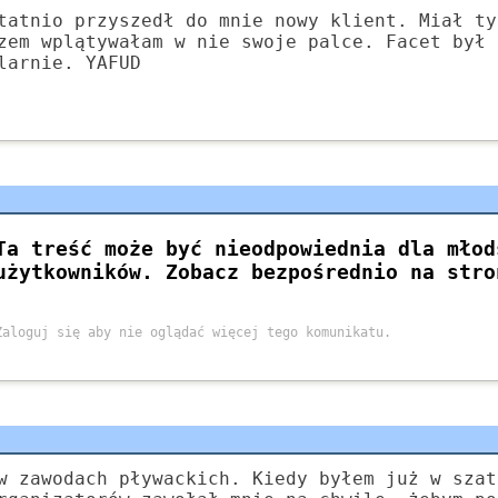
tatnio przyszedł do mnie nowy klient. Miał ty
zem wplątywałam w nie swoje palce. Facet był 
larnie. YAFUD
w zawodach pływackich. Kiedy byłem już w szat