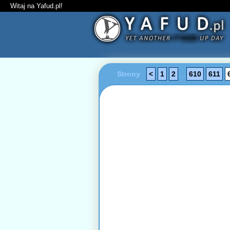
Witaj na Yafud.pl!
Strony
<
1
2
...
610
611