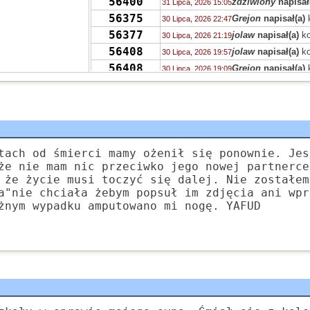
56400
zdziwiony
napisał
31 Lipca, 2026 15:05
56375
Grejon
napisał(a)
30 Lipca, 2026 22:47
56377
jolaw
napisał(a)
ko
30 Lipca, 2026 21:19
56408
jolaw
napisał(a)
ko
30 Lipca, 2026 19:57
56408
Grejon
napisał(a)
30 Lipca, 2026 19:09
55736
EeveeFan5
napisał
30 Lipca, 2026 16:17
49557
EeveeFan5
napisał
30 Lipca, 2026 16:13
56380
Grejon
napisał(a)
30 Lipca, 2026 12:40
56380
Robin Chudł
napis
30 Lipca, 2026 12:31
56380
Grejon
napisał(a)
tach od śmierci mamy ożenił się ponownie. Jes
30 Lipca, 2026 12:28
że nie mam nic przeciwko jego nowej partnerce
56393
PRVW
napisał(a)
k
30 Lipca, 2026 08:46
 że życie musi toczyć się dalej. Nie zostałem
55736
zdziwiony
napisał
29 Lipca, 2026 14:38
a"nie chciała żebym popsuł im zdjęcia ani wpr
55730
Drag0n
napisał(a)
29 Lipca, 2026 14:03
żnym wypadku amputowano mi nogę. YAFUD
55713
Drag0n
napisał(a)
29 Lipca, 2026 13:59