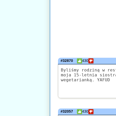
#32870
430
Byliśmy rodziną w res
moja 15-letnia siostr
wegetarianką. YAFUD
#32057
430