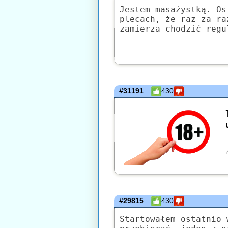
Jestem masażystką. Os
plecach, że raz za ra
zamierza chodzić regu
#31191
430
#29815
430
Startowałem ostatnio 