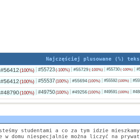
Najczęściej plusowane (%) teks
#56412
#55723
#55729
#55730
#
(100%)
(-100%)
(-100%)
(-100%)
#56412
#55537
#55694
#55592
#55
(100%)
(100%)
(100%)
(100%)
#48790
#49750
#49256
#49591
#48
(100%)
(100%)
(100%)
(100%)
steśmy studentami a co za tym idzie mieszkamy
e w domu niespecjalnie można liczyć na prywat