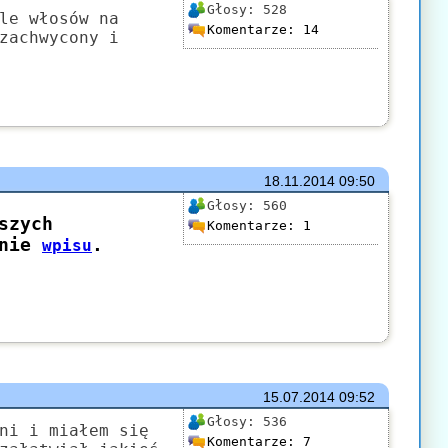
Głosy:
528
le włosów na
Komentarze:
14
zachwycony i
18.11.2014
09:50
Głosy:
560
Komentarze:
1
15.07.2014
09:52
Głosy:
536
ni i miałem się
Komentarze:
7