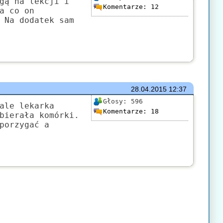
gą na lekcji i
Komentarze:
12
a co on
 Na dodatek sam
28.04.2015
12:37
Głosy:
596
ale lekarka
Komentarze:
18
bierała komórki.
porzygać a