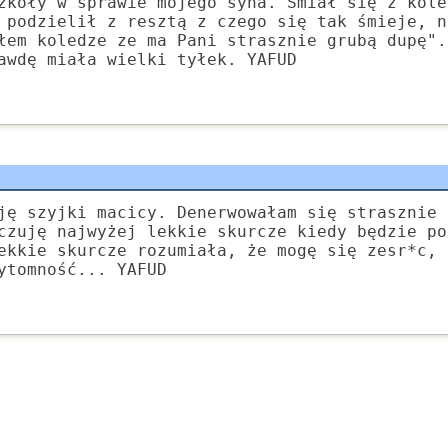
zkoły w sprawie mojego syna. Śmiał się z kole
 podzielił z resztą z czego się tak śmieje, n
łem koledze ze ma Pani strasznie grubą dupę".
awdę miała wielki tyłek. YAFUD
ję szyjki macicy. Denerwowałam się strasznie 
czuję najwyżej lekkie skurcze kiedy będzie po
ekkie skurcze rozumiała, że mogę się zesr*c, 
ytomność... YAFUD