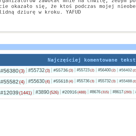
rganizatorów zawołał mnie na chwilę, żebym po
cie okazało się, że ktoś podczas mojej nieobe
lidną dziurę w kroku. YAFUD
Najczęściej komentowane tekst
#56380
#55732
#55736
#55723
#56400
#56402
(3)
(3)
(3)
(2)
(2)
(2
#55582
#55630
#55618
#55736
#55732
#55488
(4)
(4)
(4)
(3)
(3)
(3
#12039
#3890
#20916
#8676
#8617
(1441)
(526)
(488)
(315)
(293)