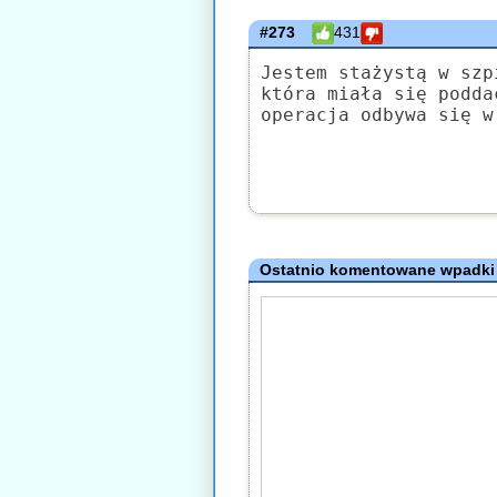
#273
431
Jestem stażystą w szp
która miała się podda
operacja odbywa się w
Ostatnio komentowane wpadki