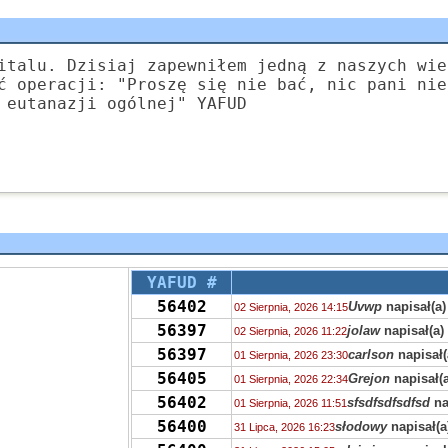
italu. Dzisiaj zapewniłem jedną z naszych wie
ć operacji: "Proszę się nie bać, nic pani nie
 eutanazji ogólnej" YAFUD
YAFUD #
56402
Uvwp
napisał(a)
02 Sierpnia, 2026 14:15
56397
jolaw
napisał(a)
02 Sierpnia, 2026 11:22
56397
carlson
napisał(
01 Sierpnia, 2026 23:30
56405
Grejon
napisał(a
01 Sierpnia, 2026 22:34
56402
sfsdfsdfsdfsd
na
01 Sierpnia, 2026 11:51
56400
słodowy
napisał(a
31 Lipca, 2026 16:23