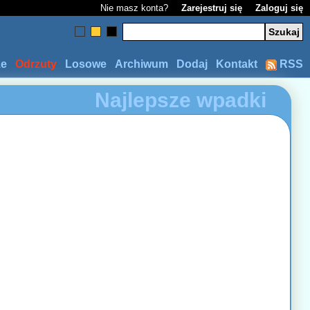
Nie masz konta?
Zarejestruj się
Zaloguj się
ze
Odrzuty
Losowe
Archiwum
Dodaj
Kontakt
RSS
Najlepsze wpadki