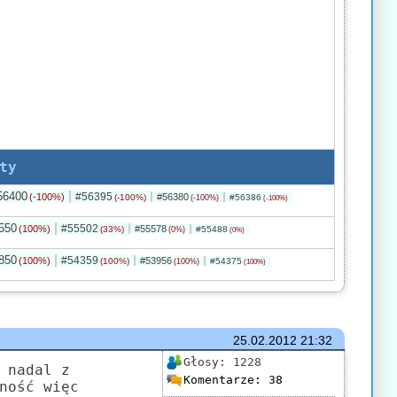
ty
56400
#56395
(-100%)
#56380
(-100%)
#56386
(-100%)
(-100%)
550
#55502
(100%)
#55578
(33%)
#55488
(0%)
(0%)
850
#54359
(100%)
#53956
(100%)
#54375
(100%)
(100%)
25.02.2012
21:32
Głosy:
1228
 nadal z
Komentarze:
38
ność więc