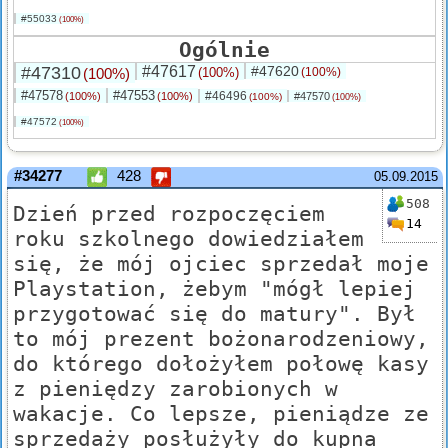
#55033
(100%)
Ogólnie
#47310
#47617
#47620
(100%)
(100%)
(100%)
#47578
#47553
#46496
(100%)
(100%)
#47570
(100%)
(100%)
#47572
(100%)
#34277
428
05.09.2015
508
Dzień przed rozpoczęciem
14
roku szkolnego dowiedziałem
się, że mój ojciec sprzedał moje
Playstation, żebym "mógł lepiej
przygotować się do matury". Był
to mój prezent bożonarodzeniowy,
do którego dołożyłem połowę kasy
z pieniędzy zarobionych w
wakacje. Co lepsze, pieniądze ze
sprzedaży posłużyły do kupna