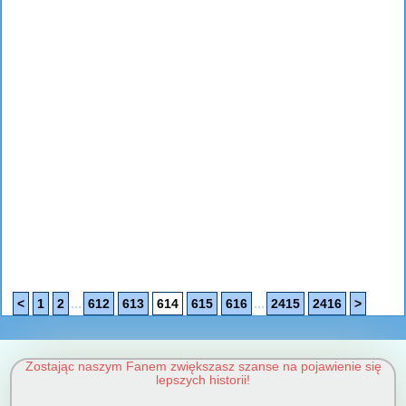
...
...
<
1
2
612
613
614
615
616
2415
2416
>
Zostając naszym Fanem zwiększasz szanse na pojawienie się
lepszych historii!