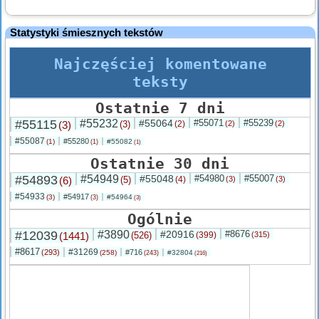
Statystyki śmiesznych tekstów
Najczęściej komentowane
teksty
Ostatnie 7 dni
#55115
#55232
#55064
#55071
#55239
(3)
(3)
(2)
(2)
(2)
#55087
#55280
(1)
#55082
(1)
(1)
Ostatnie 30 dni
#54893
#54949
#55048
#54980
#55007
(6)
(5)
(4)
(3)
(3)
#54933
#54917
(3)
#54964
(3)
(3)
Ogólnie
#12039
#3890
#20916
#8676
(1441)
(526)
(399)
(315)
#8617
#31269
(293)
#716
(258)
#32804
(243)
(216)