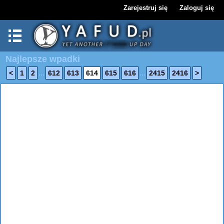
Zarejestruj się
Zaloguj się
Najlepsze wpadki
...
...
<
1
2
612
613
614
615
616
2415
2416
>