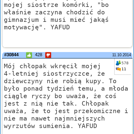
mojej siostrze komórki, "bo
właśnie zaczyna chodzić do
gimnazjum i musi mieć jakąś
motywację". YAFUD
#30844
428
11.10.2014
578
Mój chłopak wkręcił mojej
11
4-letniej siostrzyczce, że
dziewczyny nie robią kupy. To
było ponad tydzień temu, a młoda
ciągle ryczy bo uważa, że coś
jest z nią nie tak. Chłopak
uważa, że to jest przekomiczne i
nie ma nawet najmniejszych
wyrzutów sumienia. YAFUD