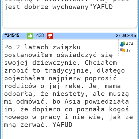
jest dobrze wychowany"YAFUD
#34545
428
27.09.2015
474
Po 2 latach związku
17
postanowiłem oświadczyć się
swojej dziewczynie. Chciałem
zrobić to tradycyjnie, dlatego
pojechałem najpierw poprosić
rodziców o jej rękę. Jej mama
odparła, że niestety, ale muszą
mi odmówić, bo Asia powiedziała
im, że dopiero co poznała kogoś
nowego w pracy i nie wie, jak ze
mną zerwać. YAFUD