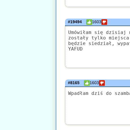
#19494
1603
Umówiłam się dzisiaj 
zostały tylko miejsca
będzie siedział, wypa
YAFUD
#8165
1603
Wpadłam dziś do szamb