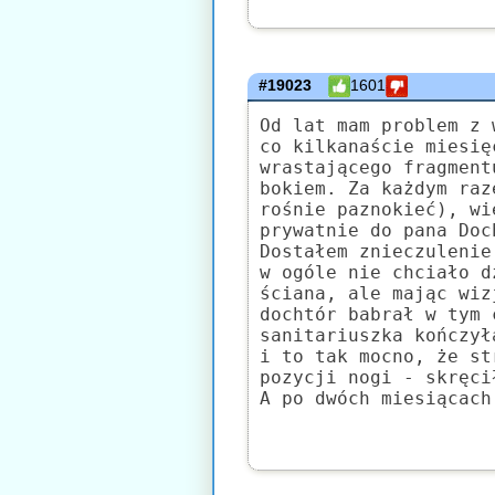
#19023
1601
Od lat mam problem z 
co kilkanaście miesię
wrastającego fragment
bokiem. Za każdym raz
rośnie paznokieć), wi
prywatnie do pana Doc
Dostałem znieczulenie
w ogóle nie chciało d
ściana, ale mając wiz
dochtór babrał w tym 
sanitariuszka kończył
i to tak mocno, że st
pozycji nogi - skręci
A po dwóch miesiącach