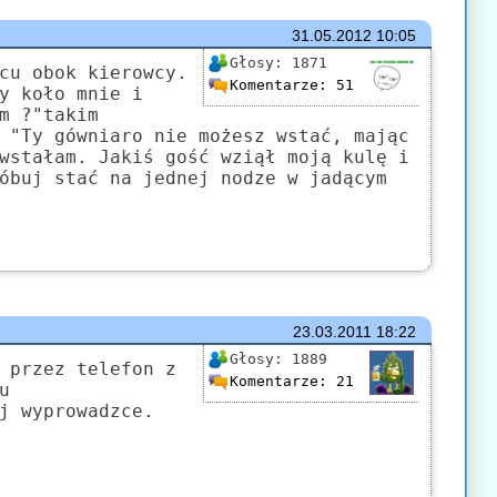
31.05.2012
10:05
Głosy:
1871
cu obok kierowcy.
Komentarze:
51
y koło mnie i
m ?"takim
 "Ty gówniaro nie możesz wstać, mając
wstałam. Jakiś gość wziął moją kulę i
óbuj stać na jednej nodze w jadącym
23.03.2011
18:22
Głosy:
1889
 przez telefon z
Komentarze:
21
u
j wyprowadzce.