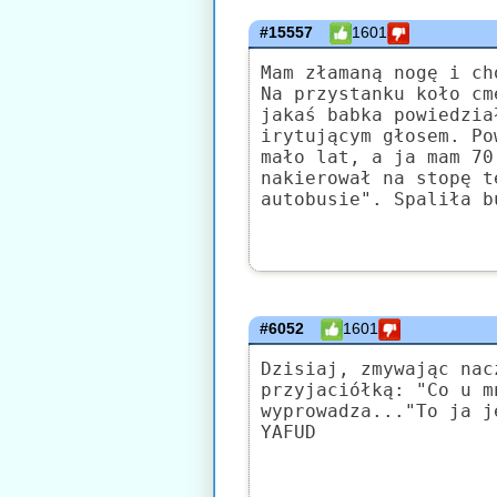
#15557
1601
Mam złamaną nogę i ch
Na przystanku koło cm
jakaś babka powiedzia
irytującym głosem. Po
mało lat, a ja mam 70
nakierował na stopę t
autobusie". Spaliła b
#6052
1601
Dzisiaj, zmywając nac
przyjaciółką: "Co u m
wyprowadza..."To ja j
YAFUD