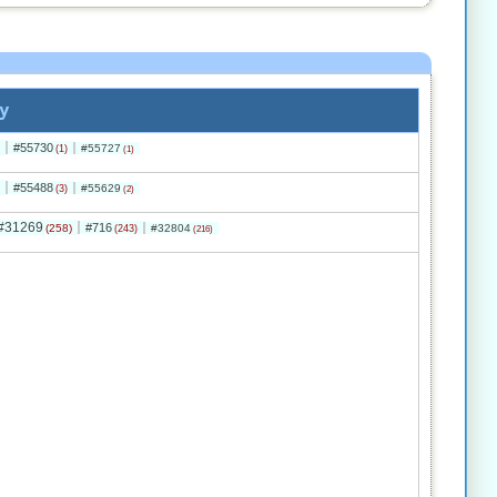
y
#55730
#55727
(1)
(1)
#55488
#55629
(3)
(2)
#31269
#716
(258)
#32804
(243)
(216)