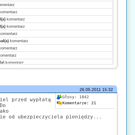
mentarz
komentarz
(a)
komentarz
(a)
komentarz
komentarz
ał(a)
komentarz
komentarz
omentarz
(a)
komentarz
komentarz
komentarz
omentarz
26.05.2011
15:32
sał(a)
komentarz
Głosy:
1842
entarz
iel przed wypłatą
Komentarze:
21
Do
mentarz
ako
sał(a)
komentarz
ie od ubezpieczyciela pieniędzy...
)
komentarz
mentarz