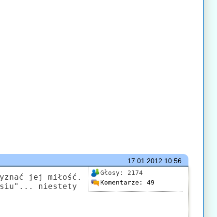
17.01.2012
10:56
Głosy:
2174
yznać jej miłość.
Komentarze:
49
siu"... niestety