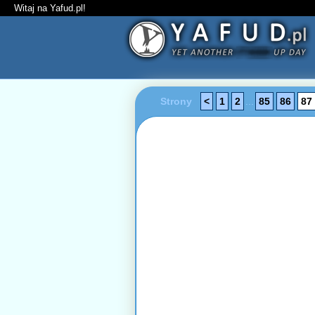
Witaj na Yafud.pl!
Strony
<
1
2
...
85
86
87