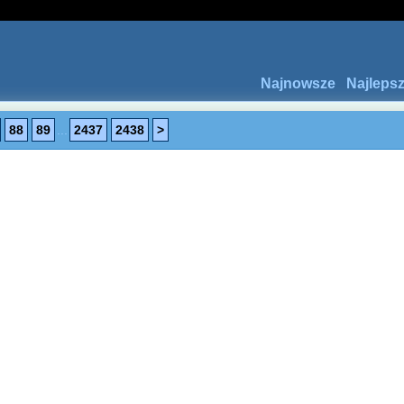
Najnowsze
Najleps
88
89
...
2437
2438
>