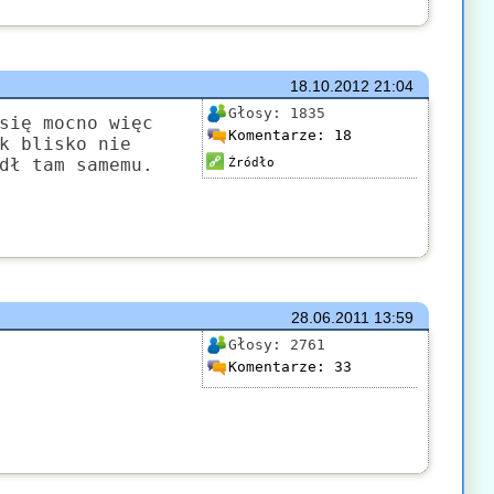
18.10.2012
21:04
Głosy:
1835
się mocno więc
Komentarze:
18
k blisko nie
dł tam samemu.
Źródło
28.06.2011
13:59
Głosy:
2761
Komentarze:
33