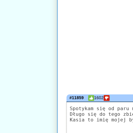
#11859
1602
Spotykam się od paru 
Długo się do tego zbi
Kasia to imię mojej b