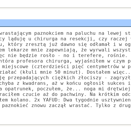
wrastającym paznokciem na paluchu na lewej st
cy ląduję u chirurga na resekcji, czy raczej 
u, który zresztą już dawno się odłamał i w og
em lekarze mnie zapewniają, że wyrwali wszyst
ęc nie będzie rosło - no i terefere, rośnie. 
htóra profesora chirurga, wyjaśniłem w czym p
 miejscowe (czterdzieści pięć centymetrów w p
ziałać (kłuli mnie 50 minut). Dostałem więc..
ję przepadających ciężkich złociszy - zagryzł
chyba z kwadrans, aż w końcu ogłosił sukces i
a opatrunek, poczułem, że... noga mi drętwiej
raciłem czucie aż do pachwiny. Na krótkim odc
łem kolano. 2x YAFUD: Dwa tygodnie usztywnien
 paznokieć znowu zaczął wrastać. Tylko z drug