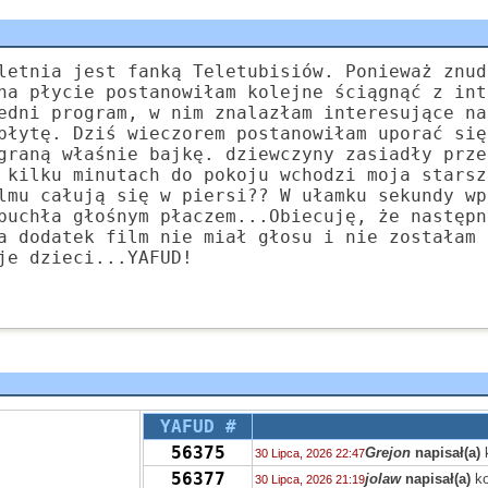
letnia jest fanką Teletubisiów. Ponieważ znud
na płycie postanowiłam kolejne ściągnąć z int
edni program, w nim znalazłam interesujące na
płytę. Dziś wieczorem postanowiłam uporać się
graną właśnie bajkę. dziewczyny zasiadły prze
 kilku minutach do pokoju wchodzi moja starsz
lmu całują się w piersi?? W ułamku sekundy wp
buchła głośnym płaczem...Obiecuję, że następn
a dodatek film nie miał głosu i nie zostałam 
je dzieci...YAFUD!
YAFUD #
56375
Grejon
napisał(a)
30 Lipca, 2026 22:47
56377
jolaw
napisał(a)
ko
30 Lipca, 2026 21:19