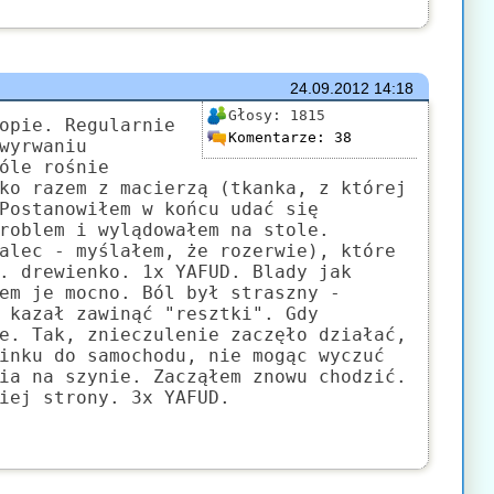
24.09.2012
14:18
Głosy:
1815
opie. Regularnie
Komentarze:
38
wyrwaniu
óle rośnie
ko razem z macierzą (tkanka, z której
Postanowiłem w końcu udać się
roblem i wylądowałem na stole.
alec - myślałem, że rozerwie), które
. drewienko. 1x YAFUD. Blady jak
em je mocno. Ból był straszny -
 kazał zawinąć "resztki". Gdy
e. Tak, znieczulenie zaczęło działać,
inku do samochodu, nie mogąc wyczuć
ia na szynie. Zacząłem znowu chodzić.
iej strony. 3x YAFUD.