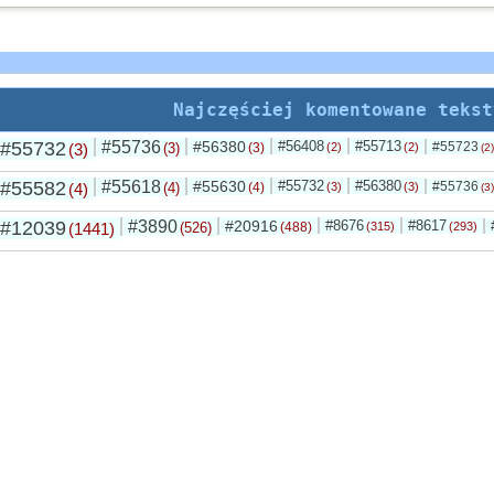
Najczęściej komentowane tekst
#55732
#55736
#56380
#56408
#55713
#55723
(3)
(3)
(3)
(2)
(2)
(2)
#55582
#55618
#55630
#55732
#56380
#55736
(4)
(4)
(4)
(3)
(3)
(3)
#12039
#3890
#20916
#8676
#8617
(1441)
(526)
(488)
(315)
(293)