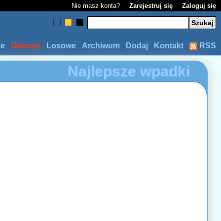
Nie masz konta?
Zarejestruj się
Zaloguj się
ze
Odrzuty
Losowe
Archiwum
Dodaj
Kontakt
RSS
Najlepsze wpadki