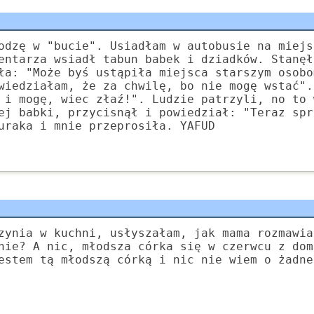
odzę w "bucie". Usiadłam w autobusie na miejs
entarza wsiadł tabun babek i dziadków. Stanęł
ła: "Może byś ustąpiła miejsca starszym osobo
wiedziałam, że za chwilę, bo nie mogę wstać".
 i mogę, wiec złaź!". Ludzie patrzyli, no to 
ej babki, przycisnął i powiedział: "Teraz spr
uraka i mnie przeprosiła. YAFUD
zynia w kuchni, usłyszałam, jak mama rozmawia
nie? A nic, młodsza córka się w czerwcu z dom
estem tą młodszą córką i nic nie wiem o żadne