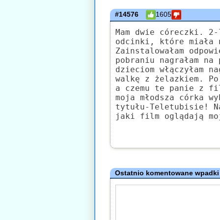
#14576
1605
Mam dwie córeczki. 2-
odcinki, które miała 
Zainstalowałam odpowi
pobraniu nagrałam na 
dzieciom włączyłam na
walkę z żelazkiem. Po
a czemu te panie z fi
moja młodsza córka wy
tytułu-Teletubisie! N
jaki film oglądają mo
Ostatnio komentowane wpadki