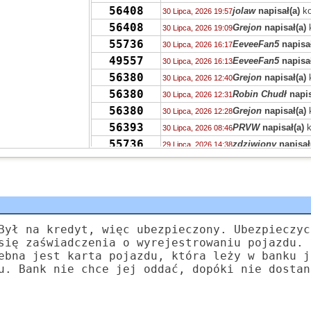
56408
jolaw
napisał(a)
ko
30 Lipca, 2026 19:57
56408
Grejon
napisał(a)
30 Lipca, 2026 19:09
55736
EeveeFan5
napisał
30 Lipca, 2026 16:17
49557
EeveeFan5
napisał
30 Lipca, 2026 16:13
56380
Grejon
napisał(a)
30 Lipca, 2026 12:40
56380
Robin Chudł
napis
30 Lipca, 2026 12:31
56380
Grejon
napisał(a)
30 Lipca, 2026 12:28
56393
PRVW
napisał(a)
k
30 Lipca, 2026 08:46
55736
zdziwiony
napisał
29 Lipca, 2026 14:38
55730
Drag0n
napisał(a)
29 Lipca, 2026 14:03
55713
Drag0n
napisał(a)
29 Lipca, 2026 13:59
55723
QTWU
napisał(a)
k
29 Lipca, 2026 12:13
56386
num num cat
napi
29 Lipca, 2026 10:27
55736
Niki
napisał(a)
kom
Był na kredyt, więc ubezpieczony. Ubezpieczyc
28 Lipca, 2026 20:38
się zaświadczenia o wyrejestrowaniu pojazdu. 
55732
Luzik
napisał(a)
ko
28 Lipca, 2026 17:45
ebna jest karta pojazdu, która leży w banku j
55732
czarodziejnik
napi
28 Lipca, 2026 15:51
u. Bank nie chce jej oddać, dopóki nie dostan
55732
kalectwo
napisał(a
28 Lipca, 2026 15:22
55727
N00b
napisał(a)
ko
27 Lipca, 2026 18:36