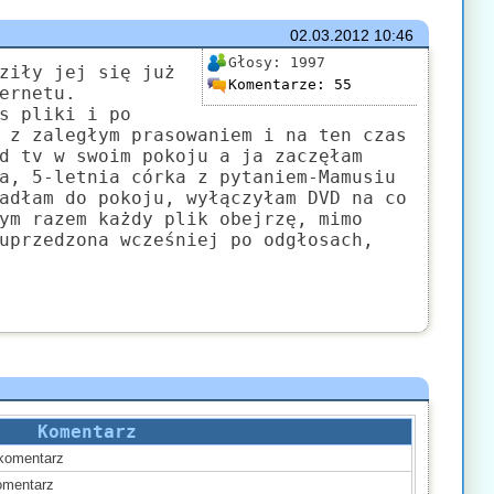
02.03.2012
10:46
Głosy:
1997
ziły jej się już
Komentarze:
55
ernetu.
s pliki i po
 z zaległym prasowaniem i na ten czas
d tv w swoim pokoju a ja zaczęłam
a, 5-letnia córka z pytaniem-Mamusiu
adłam do pokoju, wyłączyłam DVD na co
ym razem każdy plik obejrzę, mimo
uprzedzona wcześniej po odgłosach,
Komentarz
komentarz
mentarz