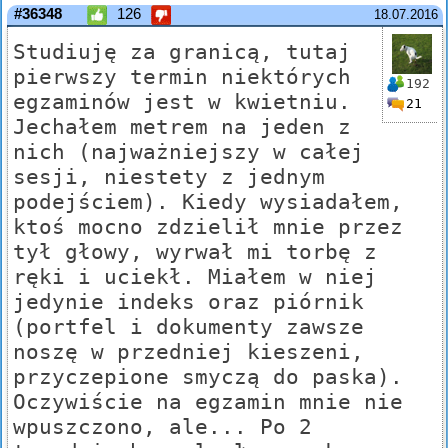
#36348
126
18.07.2016
Studiuję za granicą, tutaj
pierwszy termin niektórych
192
egzaminów jest w kwietniu.
21
Jechałem metrem na jeden z
nich (najważniejszy w całej
sesji, niestety z jednym
podejściem). Kiedy wysiadałem,
ktoś mocno zdzielił mnie przez
tył głowy, wyrwał mi torbę z
ręki i uciekł. Miałem w niej
jedynie indeks oraz piórnik
(portfel i dokumenty zawsze
noszę w przedniej kieszeni,
przyczepione smyczą do paska).
Oczywiście na egzamin mnie nie
wpuszczono, ale... Po 2