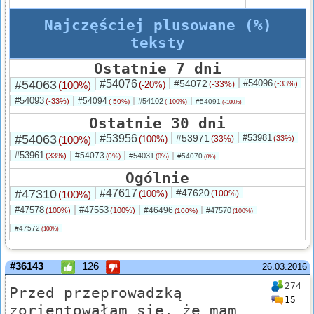
Najczęściej plusowane (%)
teksty
Ostatnie 7 dni
#54063
#54076
#54072
#54096
(100%)
(-20%)
(-33%)
(-33%)
#54093
#54094
(-33%)
#54102
(-50%)
#54091
(-100%)
(-100%)
Ostatnie 30 dni
#54063
#53956
#53971
#53981
(100%)
(100%)
(33%)
(33%)
#53961
#54073
(33%)
#54031
(0%)
#54070
(0%)
(0%)
Ogólnie
#47310
#47617
#47620
(100%)
(100%)
(100%)
#47578
#47553
#46496
(100%)
(100%)
#47570
(100%)
(100%)
#47572
(100%)
#36143
126
26.03.2016
274
Przed przeprowadzką
15
zorientowałam się, że mam