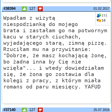
#38394
127
01.02.2017
151
Wpadłam z wizytą
10
niespodzianką do mojego
brata i zastałam go na potwornym
kacu w starych ciuchach,
wyjadającego starą, zimną pizzę.
Rzuciłam mu na przywitanie:
"Dobrze, że masz kochającą żonę,
bo żadna inna by Cię nie
wzięła"... i wtedy dowiedziałam
się, że żona go zostawia dla
kolegi z pracy, z którym miała
romans od paru miesięcy. YAFUD
#37140
127
25.07.2016