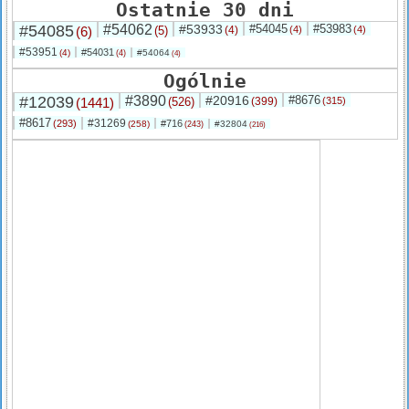
Ostatnie 30 dni
#54085
#54062
#53933
#54045
#53983
(6)
(5)
(4)
(4)
(4)
#53951
#54031
(4)
#54064
(4)
(4)
Ogólnie
#12039
#3890
#20916
#8676
(1441)
(526)
(399)
(315)
#8617
#31269
(293)
#716
(258)
#32804
(243)
(216)