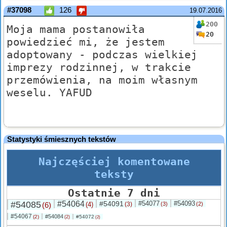
#37098
126
19.07.2016
200
Moja mama postanowiła
20
powiedzieć mi, że jestem
adoptowany - podczas wielkiej
imprezy rodzinnej, w trakcie
przemówienia, na moim własnym
weselu. YAFUD
Statystyki śmiesznych tekstów
Najczęściej komentowane
teksty
Ostatnie 7 dni
#54085
#54064
#54091
#54077
#54093
(6)
(4)
(3)
(3)
(2)
#54067
#54084
(2)
#54072
(2)
(2)