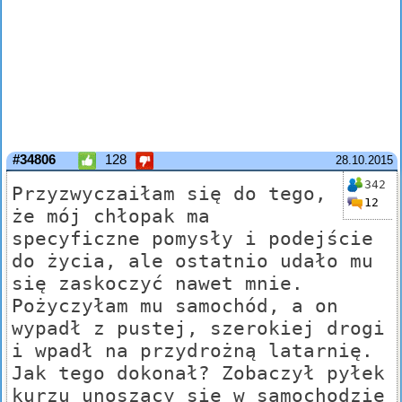
#34806
128
28.10.2015
342
Przyzwyczaiłam się do tego,
12
że mój chłopak ma
specyficzne pomysły i podejście
do życia, ale ostatnio udało mu
się zaskoczyć nawet mnie.
Pożyczyłam mu samochód, a on
wypadł z pustej, szerokiej drogi
i wpadł na przydrożną latarnię.
Jak tego dokonał? Zobaczył pyłek
kurzu unoszący się w samochodzie