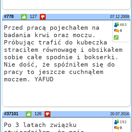
#778
127
07.12.2009
463
Przed pracą pojechałem na
4
badania krwi oraz moczu.
Próbując trafić do kubeczka
straciłem równowagę i obsikałem
sobie całe spodnie i bokserki.
Nie dość, że spóźniłem się do
pracy to jeszcze cuchnąłem
moczem. YAFUD
#37101
126
20.07.2016
192
Po 3 latach związku
9