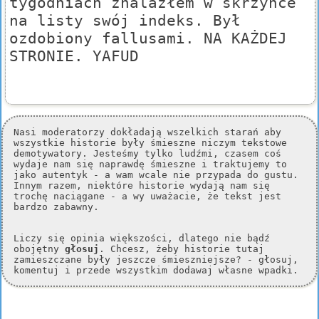
tygodniach znalazłem w skrzynce
na listy swój indeks. Był
ozdobiony fallusami. NA KAŻDEJ
STRONIE. YAFUD
Nasi moderatorzy dokładają wszelkich starań aby
wszystkie historie były śmieszne niczym tekstowe
demotywatory. Jesteśmy tylko ludźmi, czasem coś
wydaje nam się naprawdę śmieszne i traktujemy to
jako autentyk - a wam wcale nie przypada do gustu.
Innym razem, niektóre historie wydają nam się
trochę naciągane - a wy uważacie, że tekst jest
bardzo zabawny.
Liczy się opinia większości, dlatego nie bądź
obojętny
głosuj
. Chcesz, żeby historie tutaj
zamieszczane były jeszcze śmieszniejsze? - głosuj,
komentuj i przede wszystkim dodawaj własne wpadki.