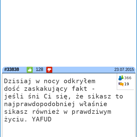
#33838
128
23.07.2015
366
Dzisiaj w nocy odkryłem
19
dość zaskakujący fakt -
jeśli śni Ci się, że sikasz to
najprawdopodobniej właśnie
sikasz również w prawdziwym
życiu. YAFUD