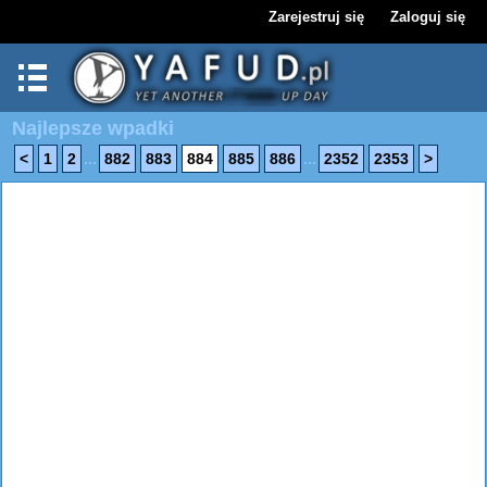
Zarejestruj się
Zaloguj się
Najlepsze wpadki
...
...
<
1
2
882
883
884
885
886
2352
2353
>