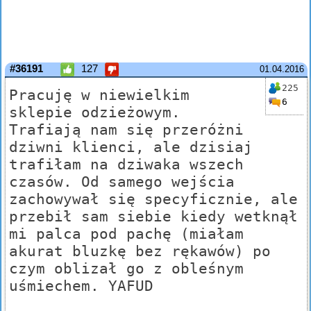
#36191
127
01.04.2016
225
Pracuję w niewielkim
6
sklepie odzieżowym.
Trafiają nam się przeróżni
dziwni klienci, ale dzisiaj
trafiłam na dziwaka wszech
czasów. Od samego wejścia
zachowywał się specyficznie, ale
przebił sam siebie kiedy wetknął
mi palca pod pachę (miałam
akurat bluzkę bez rękawów) po
czym oblizał go z obleśnym
uśmiechem. YAFUD