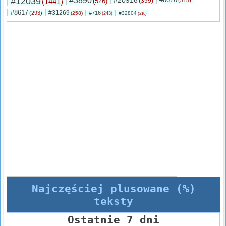
#12039
#3890
#20916
(1441)
(526)
(399)
(315)
#8617
#31269
(293)
#716
(258)
#32804
(243)
(216)
Najczęściej plusowane (%)
teksty
Ostatnie 7 dni