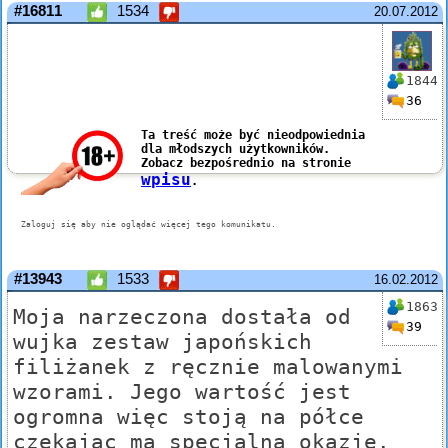
#16811
1534
20.07.2012
1844
36
#13943
1533
16.02.2012
1863
Moja narzeczona dostała od
39
wujka zestaw japońskich
filiżanek z ręcznie malowanymi
wzorami. Jego wartość jest
ogromna więc stoją na półce
czekając ma specjalną okazję.