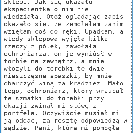
sklepu. Jak się okazało
ekspedientka o nim nie
wiedziała. Otóż oglądając zapis
okazało się, że zemdlałam zanim
wzięłam coś do ręki. Upadłam, a
wtedy sklepowa wyjęła kilka
rzeczy z pólek, zawołała
ochroniarza, on je wyniósł w
torbie na zewnątrz, a mnie
włożyli do torebki te dwie
nieszczęsne apaszki, by mnie
obarczyć winą za kradzież. Mało
tego, ochroniarz, który wrzucał
te szmatki do torebki przy
okazji zwinął mi stówę z
portfela. Oczywiście musiał mi
ją oddać, za resztę odpowiedzą w
sądzie. Pani, która mi pomogła