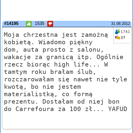
#14195
1535
31.08.2012
1741
Moja chrzestna jest zamożną
37
kobietą. Wiadomo piękny
dom, auta prosto z salonu,
wakacje za granicą itp. Ogólnie
rzecz biorąc high life... W
tamtym roku brałam ślub,
rozczarowałam się nawet nie tyle
kwotą, bo nie jestem
materialistką, co formą
prezentu. Dostałam od niej bon
do Carrefoura za 100 zł... YAFUD