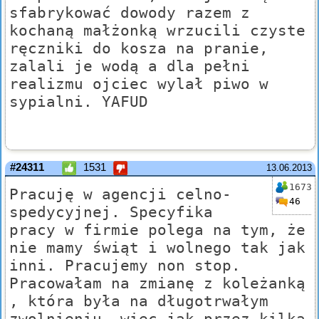
sfabrykować dowody razem z
kochaną małżonką wrzucili czyste
ręczniki do kosza na pranie,
zalali je wodą a dla pełni
realizmu ojciec wylał piwo w
sypialni. YAFUD
#24311
1531
13.06.2013
1673
Pracuję w agencji celno-
46
spedycyjnej. Specyfika
pracy w firmie polega na tym, że
nie mamy świąt i wolnego tak jak
inni. Pracujemy non stop.
Pracowałam na zmianę z koleżanką
, która była na długotrwałym
zwolnieniu, więc jak przez kilka