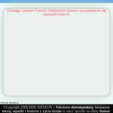
Zostając naszym Fanem zwiększasz szanse na pojawienie się
lepszych historii!
YAFUD MOBILE
©Copyright 2009-2026 YAFUD.PL -
Tekstowe
demotywatory
, śmieszne
teksty, wpadki i historie z życia wzięte
to nasz sposób na dobry
humor
.