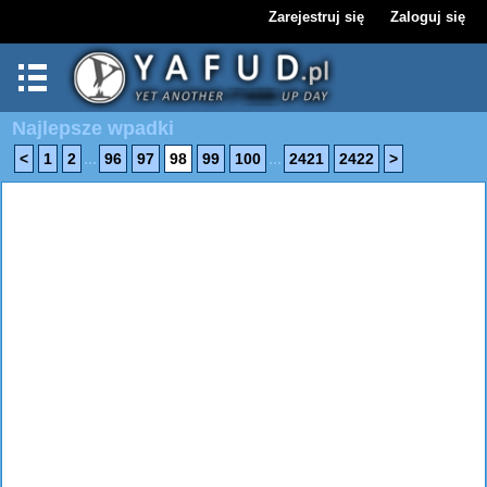
Zarejestruj się
Zaloguj się
Najlepsze wpadki
...
...
<
1
2
96
97
98
99
100
2421
2422
>