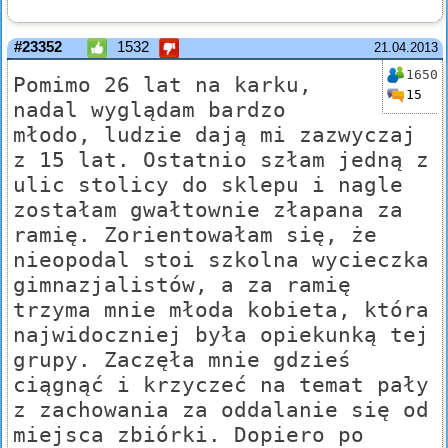
#23352
1532
21.04.2013
1650
Pomimo 26 lat na karku,
15
nadal wyglądam bardzo
młodo, ludzie dają mi zazwyczaj
z 15 lat. Ostatnio szłam jedną z
ulic stolicy do sklepu i nagle
zostałam gwałtownie złapana za
ramię. Zorientowałam się, że
nieopodal stoi szkolna wycieczka
gimnazjalistów, a za ramię
trzyma mnie młoda kobieta, która
najwidoczniej była opiekunką tej
grupy. Zaczęła mnie gdzieś
ciągnąć i krzyczeć na temat pały
z zachowania za oddalanie się od
miejsca zbiórki. Dopiero po