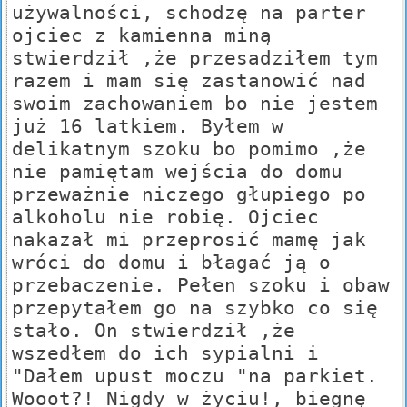
używalności, schodzę na parter
ojciec z kamienna miną
stwierdził ,że przesadziłem tym
razem i mam się zastanowić nad
swoim zachowaniem bo nie jestem
już 16 latkiem. Byłem w
delikatnym szoku bo pomimo ,że
nie pamiętam wejścia do domu
przeważnie niczego głupiego po
alkoholu nie robię. Ojciec
nakazał mi przeprosić mamę jak
wróci do domu i błagać ją o
przebaczenie. Pełen szoku i obaw
przepytałem go na szybko co się
stało. On stwierdził ,że
wszedłem do ich sypialni i
"Dałem upust moczu "na parkiet.
Wooot?! Nigdy w życiu!, biegnę