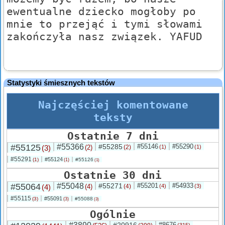
ewentualne dziecko mogłoby po
mnie to przejąć i tymi słowami
zakończyła nasz związek. YAFUD
Statystyki śmiesznych tekstów
Najczęściej komentowane
teksty
Ostatnie 7 dni
#55125
#55366
#55285
#55146
#55290
(3)
(2)
(2)
(1)
(1)
#55291
#55124
(1)
#55126
(1)
(1)
Ostatnie 30 dni
#55064
#55048
#55271
#55201
#54933
(4)
(4)
(4)
(4)
(3)
#55115
#55091
(3)
#55088
(3)
(3)
Ogólnie
#8676