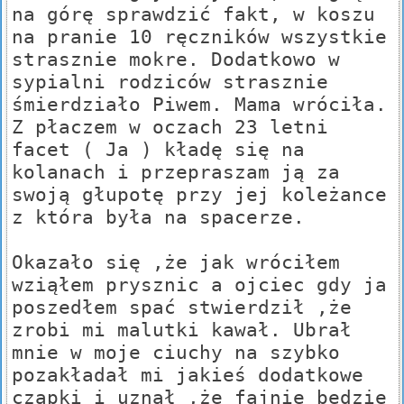
na górę sprawdzić fakt, w koszu
na pranie 10 ręczników wszystkie
strasznie mokre. Dodatkowo w
sypialni rodziców strasznie
śmierdziało Piwem. Mama wróciła.
Z płaczem w oczach 23 letni
facet ( Ja ) kładę się na
kolanach i przepraszam ją za
swoją głupotę przy jej koleżance
z która była na spacerze.
Okazało się ,że jak wróciłem
wziąłem prysznic a ojciec gdy ja
poszedłem spać stwierdził ,że
zrobi mi malutki kawał. Ubrał
mnie w moje ciuchy na szybko
pozakładał mi jakieś dodatkowe
czapki i uznał ,że fajnie będzie