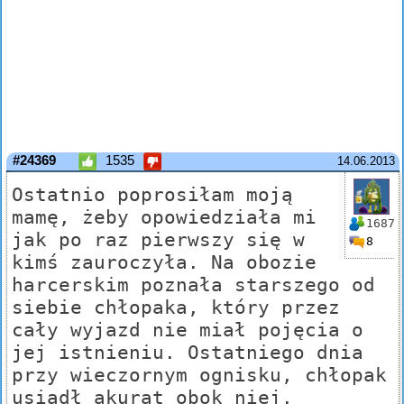
#24369
1535
14.06.2013
Ostatnio poprosiłam moją
mamę, żeby opowiedziała mi
1687
jak po raz pierwszy się w
8
kimś zauroczyła. Na obozie
harcerskim poznała starszego od
siebie chłopaka, który przez
cały wyjazd nie miał pojęcia o
jej istnieniu. Ostatniego dnia
przy wieczornym ognisku, chłopak
usiadł akurat obok niej.