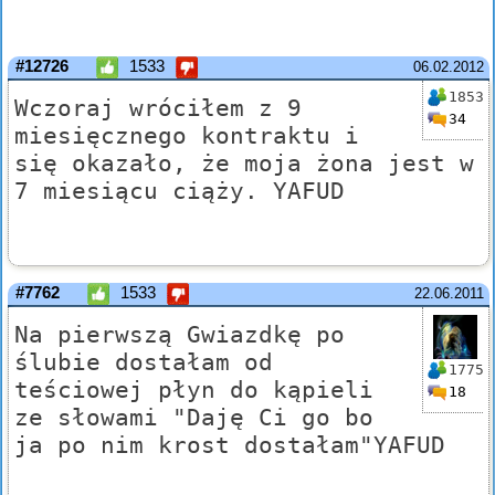
#12726
1533
06.02.2012
1853
Wczoraj wróciłem z 9
34
miesięcznego kontraktu i
się okazało, że moja żona jest w
7 miesiącu ciąży. YAFUD
#7762
1533
22.06.2011
Na pierwszą Gwiazdkę po
ślubie dostałam od
1775
teściowej płyn do kąpieli
18
ze słowami "Daję Ci go bo
ja po nim krost dostałam"YAFUD