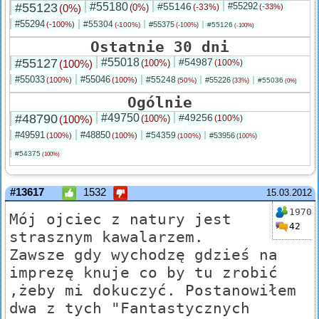
#55123
#55180
#55146
#55292
(0%)
(0%)
(-33%)
(-33%)
#55294
#55304
(-100%)
#55375
(-100%)
#55126
(-100%)
(-100%)
Ostatnie 30 dni
#55127
#55018
#54987
(100%)
(100%)
(100%)
#55033
#55046
#55248
(100%)
(100%)
#55226
(50%)
#55036
(33%)
(0%)
Ogólnie
#48790
#49750
#49256
(100%)
(100%)
(100%)
#49591
#48850
#54359
(100%)
(100%)
#53956
(100%)
(100%)
#54375
(100%)
#13617
1532
15.03.2012
1970
Mój ojciec z natury jest
42
strasznym kawalarzem.
Zawsze gdy wychodzę gdzieś na
imprezę knuje co by tu zrobić
,żeby mi dokuczyć. Postanowiłem
dwa z tych "Fantastycznych