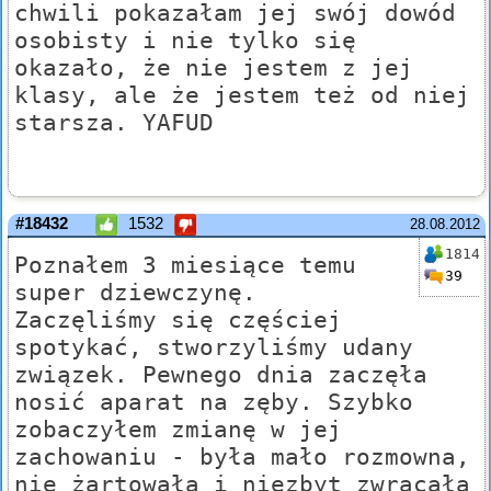
chwili pokazałam jej swój dowód
osobisty i nie tylko się
okazało, że nie jestem z jej
klasy, ale że jestem też od niej
starsza. YAFUD
#18432
1532
28.08.2012
1814
Poznałem 3 miesiące temu
39
super dziewczynę.
Zaczęliśmy się częściej
spotykać, stworzyliśmy udany
związek. Pewnego dnia zaczęła
nosić aparat na zęby. Szybko
zobaczyłem zmianę w jej
zachowaniu - była mało rozmowna,
nie żartowała i niezbyt zwracała