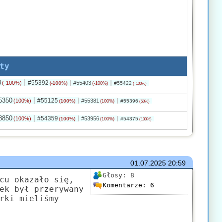
ty
3
#55392
(-100%)
#55403
(-100%)
#55422
(-100%)
(-100%)
5350
#55125
(100%)
#55381
(100%)
#55396
(100%)
(50%)
8850
#54359
(100%)
#53956
(100%)
#54375
(100%)
(100%)
01.07.2025
20:59
Głosy:
8
cu okazało się,
Komentarze:
6
ek był przerywany
rki mieliśmy