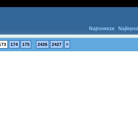
Najnowsze
Najleps
173
174
175
...
2426
2427
>