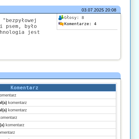
03.07.2025
20:08
Głosy:
8
 "bezpyłowej
Komentarze:
4
i psem, było
hnologia jest
Komentarz
omentarz
ł(a)
komentarz
ł(a)
komentarz
omentarz
(a)
komentarz
mentarz