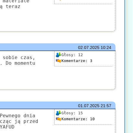
 materiale
ą teraz
02.07.2025
10:24
Głosy:
12
 sobie czas,
Komentarze:
3
. Do momentu
01.07.2025
21:57
Głosy:
15
Pewnego dnia
Komentarze:
10
cząc ją przed
YAFUD