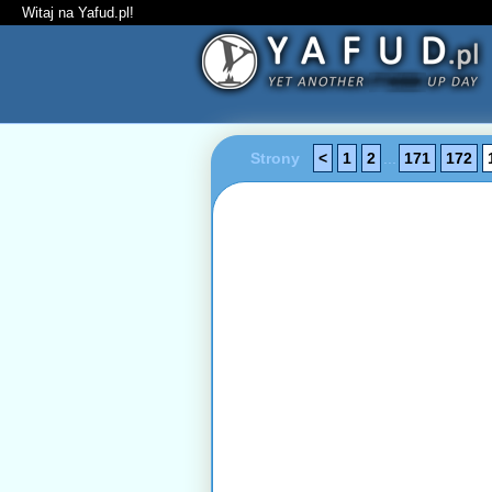
Witaj na Yafud.pl!
Strony
<
1
2
...
171
172