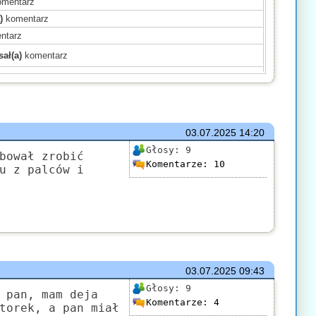
mentarz
)
komentarz
ntarz
ał(a)
komentarz
ał(a)
komentarz
)
komentarz
)
komentarz
)
komentarz
03.07.2025
14:20
mentarz
Głosy:
9
bował zrobić
Komentarze:
10
(a)
komentarz
u z palców i
komentarz
)
komentarz
mentarz
komentarz
03.07.2025
09:43
Głosy:
9
 pan, mam deja
Komentarze:
4
torek, a pan miał