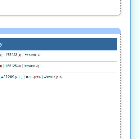
y
#55422
1)
#55398
(1)
(1)
#55125
3)
#55091
(3)
(3)
#31269
#716
(258)
#32804
(243)
(216)