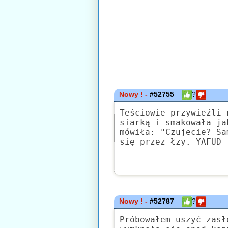
Nowy ! -
#52755
?
Teściowie przywieźli 
siarką i smakowała ja
mówiła: "Czujecie? Sa
się przez łzy. YAFUD
Nowy ! -
#52787
?
Próbowałem uszyć zasł