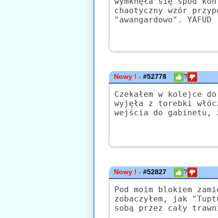
wymknęła się spod kon
chaotyczny wzór przyp
"awangardowo". YAFUD
Nowy ! -
#52778
?
Czekałem w kolejce do
wyjęła z torebki włóc
wejścia do gabinetu, 
Nowy ! -
#52827
?
Pod moim blokiem zami
zobaczyłem, jak "Tupt
sobą przez cały trawn