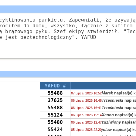
cyklinowania parkietu. Zapewniali, że używają
róciłem do domu, wszystko, łącznie z sufitem 
ą brązowego pyłu. Szef ekipy stwierdził: "Tec
e jest beztechnologiczny". YAFUD
YAFUD #
55488
Marek
napisał(a)
k
07 Lipca, 2026 10:52
37625
Trześnieski
napisa
06 Lipca, 2026 16:48
55488
Trześnieski
napisa
06 Lipca, 2026 16:41
55124
Xenon
napisał(a)
k
06 Lipca, 2026 15:14
55480
zdziwiony
napisał
06 Lipca, 2026 12:47
55424
jolaw
napisał(a)
ko
05 Lipca, 2026 22:20