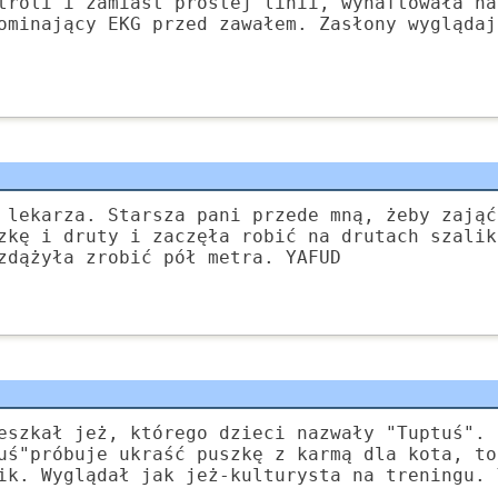
troli i zamiast prostej linii, wyhaftowała na
ominający EKG przed zawałem. Zasłony wyglądaj
 lekarza. Starsza pani przede mną, żeby zająć
zkę i druty i zaczęła robić na drutach szalik
zdążyła zrobić pół metra. YAFUD
eszkał jeż, którego dzieci nazwały "Tuptuś". 
uś"próbuje ukraść puszkę z karmą dla kota, to
ik. Wyglądał jak jeż-kulturysta na treningu. 