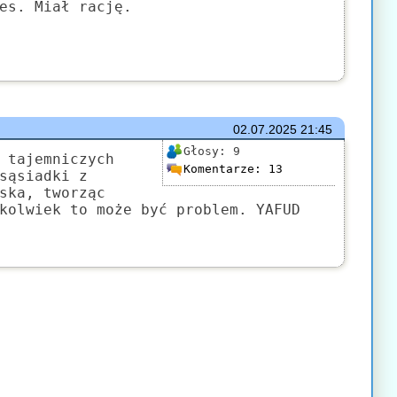
es. Miał rację.
02.07.2025
21:45
Głosy:
9
 tajemniczych
Komentarze:
13
sąsiadki z
ska, tworząc
kolwiek to może być problem. YAFUD