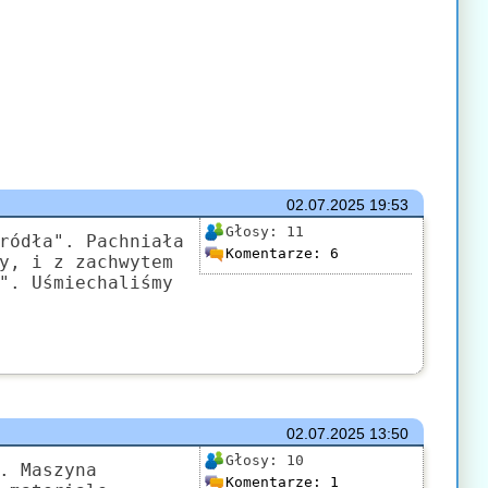
02.07.2025
19:53
Głosy:
11
ródła". Pachniała
Komentarze:
6
y, i z zachwytem
". Uśmiechaliśmy
02.07.2025
13:50
Głosy:
10
. Maszyna
Komentarze:
1