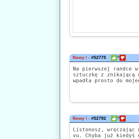
Nowy ! -
#52775
?
Na pierwszej randce w
sztuczkę z znikającą 
wpadła prosto do moje
Nowy ! -
#52792
?
Listonosz, wręczając 
vu. Chyba już kiedyś 