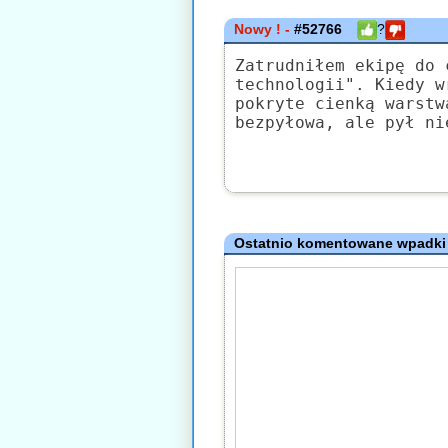
Nowy ! -
#52766
?
Zatrudniłem ekipę do 
technologii". Kiedy w
pokryte cienką warstw
bezpyłowa, ale pył ni
Ostatnio komentowane wpadki