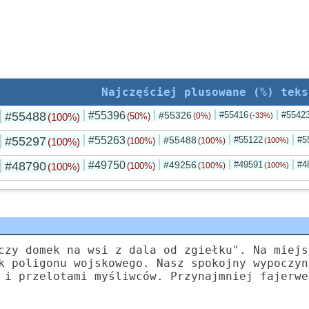
Najczęściej plusowane (%) teks
#55488
#55396
#55326
#55416
#5542
(100%)
(50%)
(0%)
(-33%)
#55297
#55263
#55488
#55122
#5
(100%)
(100%)
(100%)
(100%)
#48790
#49750
#49256
#49591
#4
(100%)
(100%)
(100%)
(100%)
czy domek na wsi z dala od zgiełku". Na miejs
k poligonu wojskowego. Nasz spokojny wypoczyn
 i przelotami myśliwców. Przynajmniej fajerwe