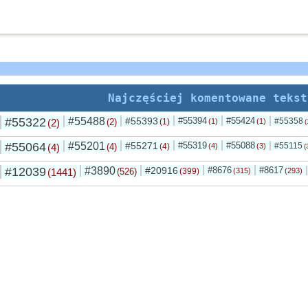
Najczęściej komentowane tekst
#55322
#55488
#55393
#55394
#55424
#55358
(2)
(2)
(1)
(1)
(1)
(
#55064
#55201
#55271
#55319
#55088
#55115
(4)
(4)
(4)
(4)
(3)
(
#12039
#3890
#20916
#8676
#8617
(1441)
(526)
(399)
(315)
(293)