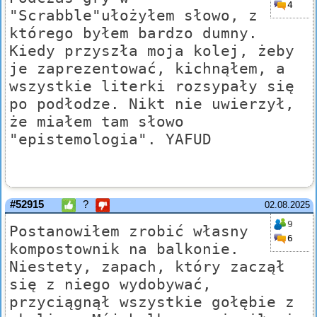
4
"Scrabble"ułożyłem słowo, z
którego byłem bardzo dumny.
Kiedy przyszła moja kolej, żeby
je zaprezentować, kichnąłem, a
wszystkie literki rozsypały się
po podłodze. Nikt nie uwierzył,
że miałem tam słowo
"epistemologia". YAFUD
#52915
?
02.08.2025
9
Postanowiłem zrobić własny
6
kompostownik na balkonie.
Niestety, zapach, który zaczął
się z niego wydobywać,
przyciągnął wszystkie gołębie z