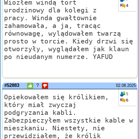
Wiozłem windą tort
4
urodzinowy dla kolegi z
pracy. Winda gwałtownie
zahamowała, a ja, tracąc
równowagę, wylądowałem twarzą
prosto w torcie. Kiedy drzwi się
otworzyły, wyglądałem jak klaun
po nieudanym numerze. YAFUD
#52883
?
02.08.2025
5
Opiekowałem się królikiem,
6
który miał zwyczaj
podgryzania kabli.
Zabezpieczyłem wszystkie kable w
mieszkaniu. Niestety, nie
przewidziałem, że królik