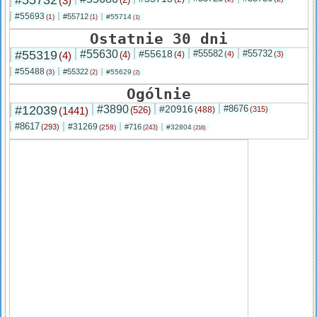
#55732
(3)
#55693
#55712
(1)
#55714
(1)
(1)
Ostatnie 30 dni
#55319
#55630
#55618
#55582
#55732
(4)
(4)
(4)
(4)
(3)
#55488
#55322
(3)
#55629
(2)
(2)
Ogólnie
#12039
#3890
#20916
#8676
(1441)
(526)
(488)
(315)
#8617
#31269
(293)
#716
(258)
#32804
(243)
(216)