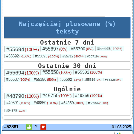
Najczęściej plusowane (%)
teksty
Ostatnie 7 dni
#55694
#55697
#55700
#55689
(100%)
(0%)
(0%)
(-100%)
#55692
#55693
(-100%)
#55712
(-100%)
#55719
(-100%)
(-100%)
Ostatnie 30 dni
#55694
#55550
#55592
(100%)
(100%)
(100%)
#55537
#55396
#55502
(100%)
(50%)
#55319
(33%)
#55326
(0%)
(0%)
Ogólnie
#48790
#49750
#49256
(100%)
(100%)
(100%)
#49591
#48850
#54359
(100%)
(100%)
#53956
(100%)
(100%)
#54375
(100%)
#52881
?
01.08.2025