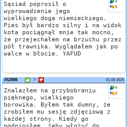
4
Sąsiad poprosił o
5
wyprowadzenie jego
wielkiego doga niemieckiego.
Pies był bardzo silny i na widok
kota pociągnął mnie tak mocno,
że przejechałem na brzuchu przez
pół trawnika. Wyglądałem jak po
walce w błocie. YAFUD
#52886
?
01.08.2025
9
Znalazłem na grzybobraniu
2
pięknego, wielkiego
borowika. Byłem tak dumny, że
zrobiłem mu sesję zdjęciową z
każdej strony. Kiedy go
podniosłem, żeby włożyć do