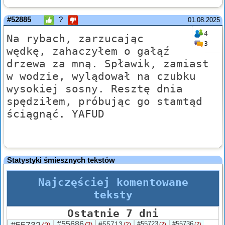
#52885
?
01.08.2025
4
Na rybach, zarzucając
3
wędkę, zahaczyłem o gałąź
drzewa za mną. Spławik, zamiast
w wodzie, wylądował na czubku
wysokiej sosny. Resztę dnia
spędziłem, próbując go stamtąd
ściągnąć. YAFUD
Statystyki śmiesznych tekstów
Najczęściej komentowane
teksty
Ostatnie 7 dni
#55686
#55713
#55723
#55736
(2)
(2)
(2)
(2)