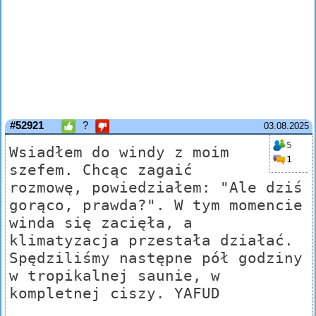
#52921
?
03.08.2025
5
Wsiadłem do windy z moim
1
szefem. Chcąc zagaić
rozmowę, powiedziałem: "Ale dziś
gorąco, prawda?". W tym momencie
winda się zacięła, a
klimatyzacja przestała działać.
Spędziliśmy następne pół godziny
w tropikalnej saunie, w
kompletnej ciszy. YAFUD