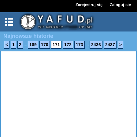
Zarejestruj się
Zaloguj się
Najnowsze historie
...
...
<
1
2
169
170
171
172
173
2436
2437
>