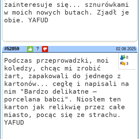
zainteresuje się... sznurówkami
w moich nowych butach. Zjadł je
obie. YAFUD
#52859
?
02.08.2025
8
Podczas przeprowadzki, moi
3
koledzy, chcąc mi zrobić
żart, zapakowali do jednego z
kartonów... cegłę i napisali na
nim "Bardzo delikatne –
porcelana babci". Niosłem ten
karton jak relikwię przez całe
miasto, pocąc się ze strachu.
YAFUD