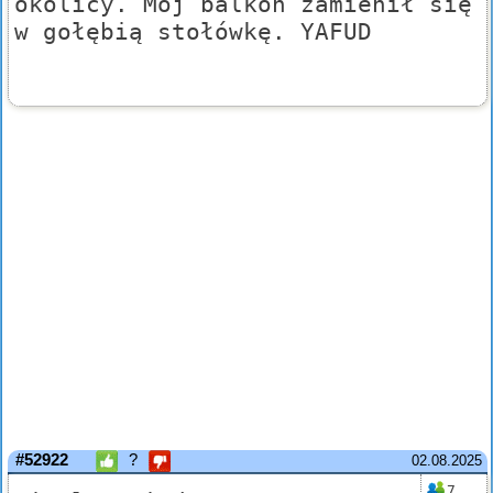
okolicy. Mój balkon zamienił się
w gołębią stołówkę. YAFUD
#52922
?
02.08.2025
7