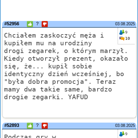
#52956
?
03.08.2025
9
Chciałem zaskoczyć męża i
10
kupiłem mu na urodziny
drogi zegarek, o którym marzył.
Kiedy otworzył prezent, okazało
się, że... kupił sobie
identyczny dzień wcześniej, bo
"była dobra promocja". Teraz
mamy dwa takie same, bardzo
drogie zegarki. YAFUD
#52893
?
03.08.2025
9
Podczas gry w