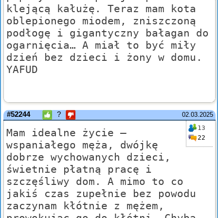
klejącą kałużę. Teraz mam kota
oblepionego miodem, zniszczoną
podłogę i gigantyczny bałagan do
ogarnięcia… A miał to być miły
dzień bez dzieci i żony w domu.
YAFUD
#52244
?
02.03.2025
13
Mam idealne życie –
22
wspaniałego męża, dwójkę
dobrze wychowanych dzieci,
świetnie płatną pracę i
szczęśliwy dom. A mimo to co
jakiś czas zupełnie bez powodu
zaczynam kłótnie z mężem,
prowokując go do kłótni. Chyba