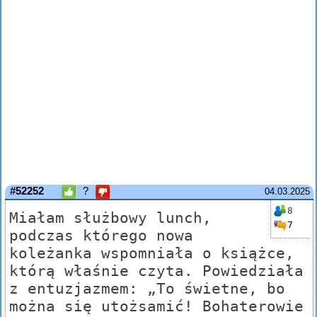
#52252
?
04.03.2025
8
Miałam służbowy lunch,
7
podczas którego nowa
koleżanka wspomniała o książce,
którą właśnie czyta. Powiedziała
z entuzjazmem: „To świetne, bo
można się utożsamić! Bohaterowie