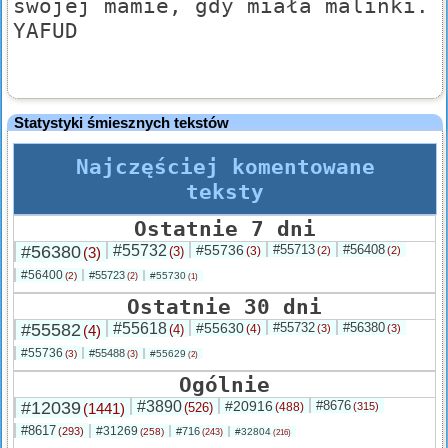
swojej mamie, gdy miała malinki.
YAFUD
Statystyki śmiesznych tekstów
Najczęściej komentowane
teksty
Ostatnie 7 dni
#56380
#55732
#55736
#55713
#56408
(3)
(3)
(3)
(2)
(2)
#56400
#55723
(2)
#55730
(2)
(1)
Ostatnie 30 dni
#55582
#55618
#55630
#55732
#56380
(4)
(4)
(4)
(3)
(3)
#55736
#55488
(3)
#55629
(3)
(2)
Ogólnie
#12039
#3890
#20916
#8676
(1441)
(526)
(488)
(315)
#8617
#31269
(293)
#716
(258)
#32804
(243)
(216)