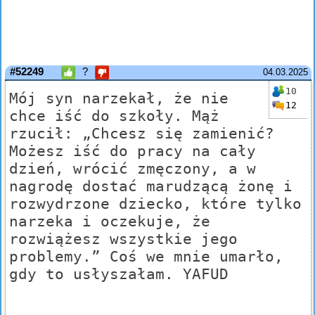
#52249
?
04.03.2025
10
Mój syn narzekał, że nie
12
chce iść do szkoły. Mąż
rzucił: „Chcesz się zamienić?
Możesz iść do pracy na cały
dzień, wrócić zmęczony, a w
nagrodę dostać marudzącą żonę i
rozwydrzone dziecko, które tylko
narzeka i oczekuje, że
rozwiążesz wszystkie jego
problemy.” Coś we mnie umarło,
gdy to usłyszałam. YAFUD