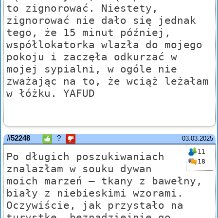
to zignorować. Niestety,
zignorować nie dało się jednak
tego, że 15 minut później,
współlokatorka wlazła do mojego
pokoju i zaczęła odkurzać w
mojej sypialni, w ogóle nie
zważając na to, że wciąż leżałam
w łóżku. YAFUD
#52248
?
03.03.2025
11
Po długich poszukiwaniach
18
znalazłam w souku dywan
moich marzeń – tkany z bawełny,
biały z niebieskimi wzorami.
Oczywiście, jak przystało na
turystkę, beznadziejnie go