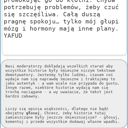
potrzebuję problemów, żeby czuć
się szczęśliwa. Całą duszą
pragnę spokoju… tylko mój głupi
mózg i hormony mają inne plany.
YAFUD
Nasi moderatorzy dokładają wszelkich starań aby
wszystkie historie były śmieszne niczym tekstowe
demotywatory. Jesteśmy tylko ludźmi, czasem coś
wydaje nam się naprawdę śmieszne i traktujemy to
jako autentyk - a wam wcale nie przypada do gustu.
Innym razem, niektóre historie wydają nam się
trochę naciągane - a wy uważacie, że tekst jest
bardzo zabawny.
Liczy się opinia większości, dlatego nie bądź
obojętny
głosuj
. Chcesz, żeby historie tutaj
zamieszczane były jeszcze śmieszniejsze? - głosuj,
komentuj i przede wszystkim dodawaj własne wpadki.