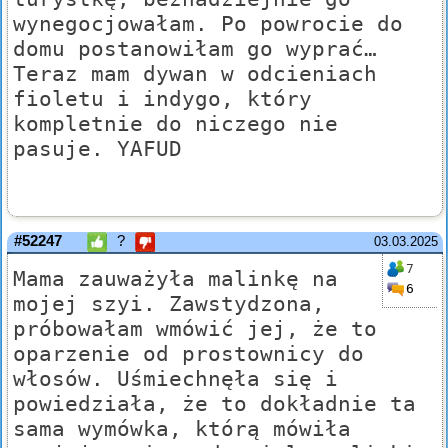
wynegocjowałam. Po powrocie do
domu postanowiłam go wyprać…
Teraz mam dywan w odcieniach
fioletu i indygo, który
kompletnie do niczego nie
pasuje. YAFUD
#52247
?
03.03.2025
7
Mama zauważyła malinkę na
6
mojej szyi. Zawstydzona,
próbowałam wmówić jej, że to
oparzenie od prostownicy do
włosów. Uśmiechnęła się i
powiedziała, że to dokładnie ta
sama wymówka, którą mówiła