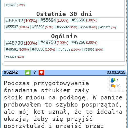
#56400
(-100%)
Ostatnie 30 dni
#55592
#55694
#55550
(100%)
(100%)
(100%)
#55537
#55396
#55502
(100%)
(50%)
#55488
(33%)
#55326
(0%)
(0%)
Ogólnie
#48790
#49750
#49256
(100%)
(100%)
(100%)
#49591
#48850
#54359
(100%)
(100%)
#53956
(100%)
(100%)
#54375
(100%)
#52242
?
03.03.2025
7
Podczas przygotowywania
19
śniadania stłukłem cały
słoik miodu na podłogę. W panice
próbowałem to szybko posprzątać,
ale mój kot uznał, że to idealna
okazja, żeby się przyjść
poprzytulać i przejść przez