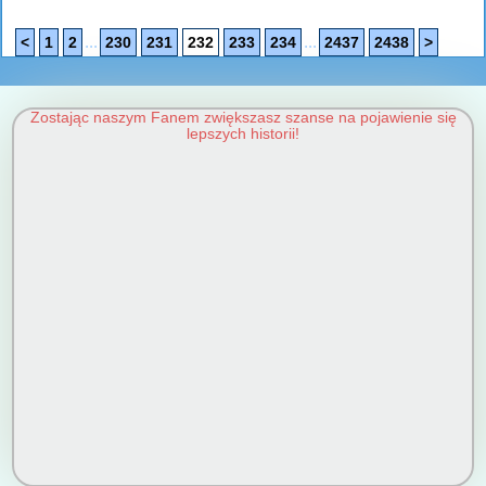
...
...
<
1
2
230
231
232
233
234
2437
2438
>
Zostając naszym Fanem zwiększasz szanse na pojawienie się
lepszych historii!