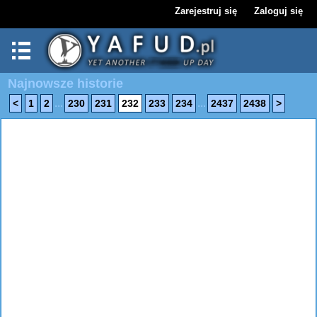
Zarejestruj się
Zaloguj się
Najnowsze historie
...
...
<
1
2
230
231
232
233
234
2437
2438
>