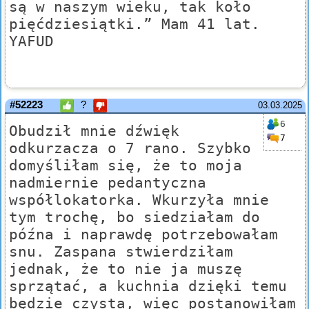
są w naszym wieku, tak koło
pięćdziesiątki.” Mam 41 lat.
YAFUD
#52223
?
03.03.2025
6
Obudził mnie dźwięk
7
odkurzacza o 7 rano. Szybko
domyśliłam się, że to moja
nadmiernie pedantyczna
współlokatorka. Wkurzyła mnie
tym trochę, bo siedziałam do
późna i naprawdę potrzebowałam
snu. Zaspana stwierdziłam
jednak, że to nie ja muszę
sprzątać, a kuchnia dzięki temu
będzie czysta, więc postanowiłam