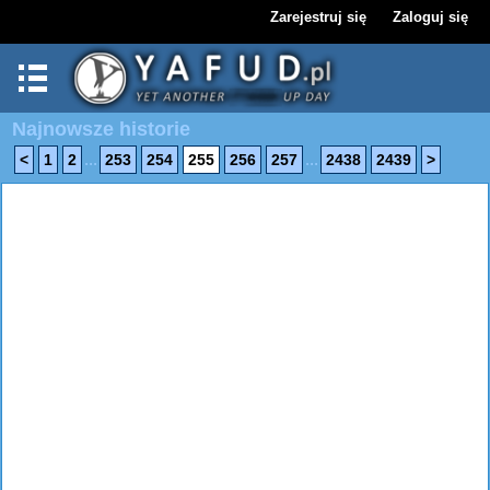
Zarejestruj się
Zaloguj się
Najnowsze historie
...
...
<
1
2
253
254
255
256
257
2438
2439
>