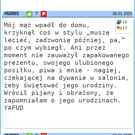
#52003
?
06.01.2025
10
Mój mąż wpadł do domu,
17
krzyknął coś w stylu „muszę
lecieć, zadzwonię później, pa,”
po czym wybiegł. Ani przez
moment nie zauważył zapakowanego
prezentu, swojego ulubionego
posiłku, piwa i mnie - nagiej,
czekającej na dywanie w salonie,
żeby świętować jego urodziny.
Wrócił pijany i obrażony, że
zapomniałam o jego urodzinach.
YAFUD