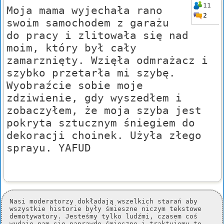
11
Moja mama wyjechała rano
2
swoim samochodem z garażu
do pracy i zlitowała się nad
moim, który był cały
zamarznięty. Wzięła odmrażacz i
szybko przetarła mi szybę.
Wyobraźcie sobie moje
zdziwienie, gdy wyszedłem i
zobaczyłem, że moja szyba jest
pokryta sztucznym śniegiem do
dekoracji choinek. Użyła złego
sprayu. YAFUD
Nasi moderatorzy dokładają wszelkich starań aby
wszystkie historie były śmieszne niczym tekstowe
demotywatory. Jesteśmy tylko ludźmi, czasem coś
wydaje nam się naprawdę śmieszne i traktujemy to