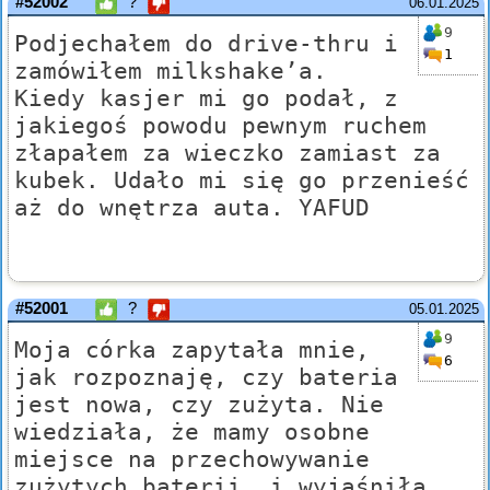
#52002
?
06.01.2025
9
Podjechałem do drive-thru i
1
zamówiłem milkshake’a.
Kiedy kasjer mi go podał, z
jakiegoś powodu pewnym ruchem
złapałem za wieczko zamiast za
kubek. Udało mi się go przenieść
aż do wnętrza auta. YAFUD
#52001
?
05.01.2025
9
Moja córka zapytała mnie,
6
jak rozpoznaję, czy bateria
jest nowa, czy zużyta. Nie
wiedziała, że mamy osobne
miejsce na przechowywanie
zużytych baterii, i wyjaśniła,