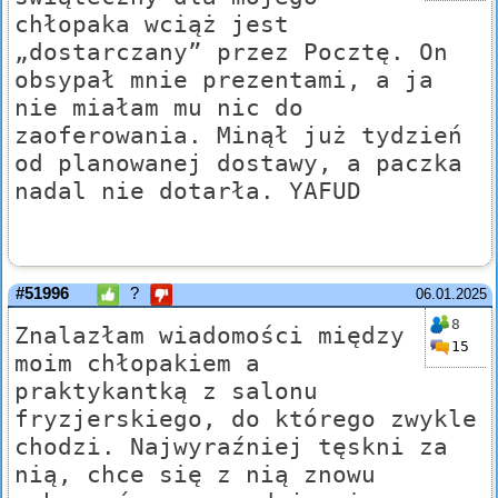
chłopaka wciąż jest
„dostarczany” przez Pocztę. On
obsypał mnie prezentami, a ja
nie miałam mu nic do
zaoferowania. Minął już tydzień
od planowanej dostawy, a paczka
nadal nie dotarła. YAFUD
#51996
?
06.01.2025
8
Znalazłam wiadomości między
15
moim chłopakiem a
praktykantką z salonu
fryzjerskiego, do którego zwykle
chodzi. Najwyraźniej tęskni za
nią, chce się z nią znowu