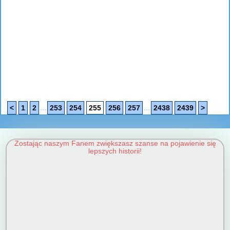
...
...
<
1
2
253
254
255
256
257
2438
2439
>
Zostając naszym Fanem zwiększasz szanse na pojawienie się
lepszych historii!