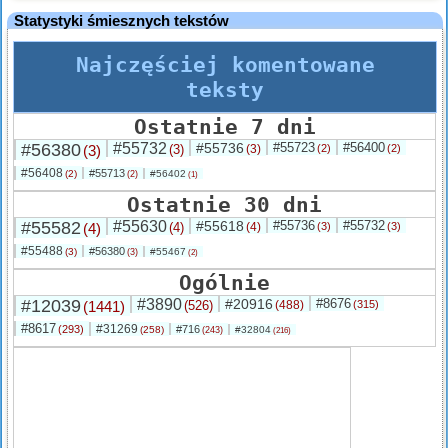
Statystyki śmiesznych tekstów
Najczęściej komentowane
teksty
Ostatnie 7 dni
#56380
#55732
#55736
#55723
#56400
(3)
(3)
(3)
(2)
(2)
#56408
#55713
(2)
#56402
(2)
(1)
Ostatnie 30 dni
#55582
#55630
#55618
#55736
#55732
(4)
(4)
(4)
(3)
(3)
#55488
#56380
(3)
#55467
(3)
(2)
Ogólnie
#12039
#3890
#20916
#8676
(1441)
(526)
(488)
(315)
#8617
#31269
(293)
#716
(258)
#32804
(243)
(216)