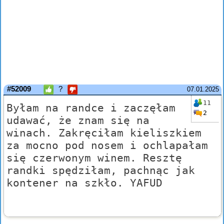
#52009
?
07.01.2025
11
Byłam na randce i zaczęłam
2
udawać, że znam się na
winach. Zakręciłam kieliszkiem
za mocno pod nosem i ochlapałam
się czerwonym winem. Resztę
randki spędziłam, pachnąc jak
kontener na szkło. YAFUD