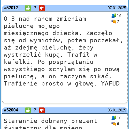
#52012
?
07.01.2025
10
O 3 nad ranem zmieniam
7
pieluchę mojego
miesięcznego dziecka. Zaczęło
się od wymiotów, potem poczekał,
aż zdejmę pieluchę, żeby
wystrzelić kupą. Trafił w
kafelki. Po posprzątaniu
wszystkiego schylam się po nową
pieluchę, a on zaczyna sikać.
Trafienie prosto w głowę. YAFUD
#52004
?
06.01.2025
10
Starannie dobrany prezent
6
świąteczny dla mojego