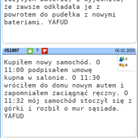
że zawsze odkładała je z
powrotem do pudełka z nowymi
bateriami. YAFUD
#51997
?
05.01.2025
9
Kupiłem nowy samochód. O
9
11:00 podpisałem umowę
kupna w salonie. O 11:30
wróciłem do domu nowym autem i
zapomniałem zaciągnąć ręczny. O
11:32 mój samochód stoczył się z
górki i rozbił o mur sąsiada.
YAFUD