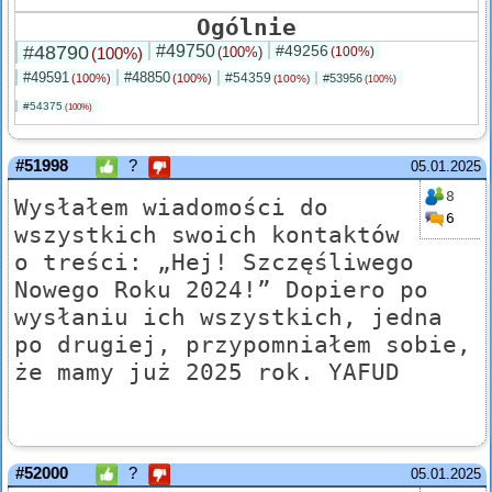
Ogólnie
#48790
#49750
#49256
(100%)
(100%)
(100%)
#49591
#48850
#54359
(100%)
(100%)
#53956
(100%)
(100%)
#54375
(100%)
#51998
?
05.01.2025
8
Wysłałem wiadomości do
6
wszystkich swoich kontaktów
o treści: „Hej! Szczęśliwego
Nowego Roku 2024!” Dopiero po
wysłaniu ich wszystkich, jedna
po drugiej, przypomniałem sobie,
że mamy już 2025 rok. YAFUD
#52000
?
05.01.2025