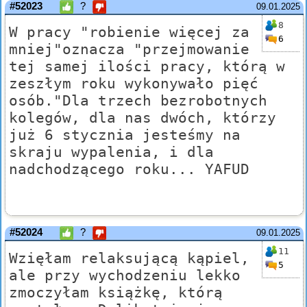
#52023
?
09.01.2025
8
W pracy "robienie więcej za
6
mniej"oznacza "przejmowanie
tej samej ilości pracy, którą w
zeszłym roku wykonywało pięć
osób."Dla trzech bezrobotnych
kolegów, dla nas dwóch, którzy
już 6 stycznia jesteśmy na
skraju wypalenia, i dla
nadchodzącego roku... YAFUD
#52024
?
09.01.2025
11
Wzięłam relaksującą kąpiel,
5
ale przy wychodzeniu lekko
zmoczyłam książkę, którą