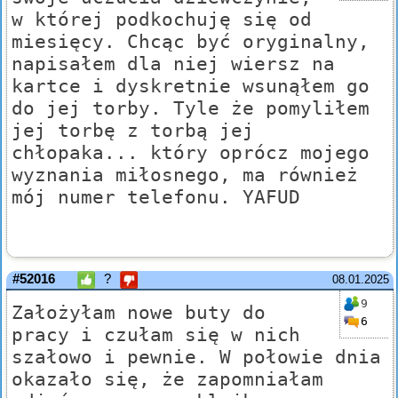
w której podkochuję się od
miesięcy. Chcąc być oryginalny,
napisałem dla niej wiersz na
kartce i dyskretnie wsunąłem go
do jej torby. Tyle że pomyliłem
jej torbę z torbą jej
chłopaka... który oprócz mojego
wyznania miłosnego, ma również
mój numer telefonu. YAFUD
#52016
?
08.01.2025
9
Założyłam nowe buty do
6
pracy i czułam się w nich
szałowo i pewnie. W połowie dnia
okazało się, że zapomniałam