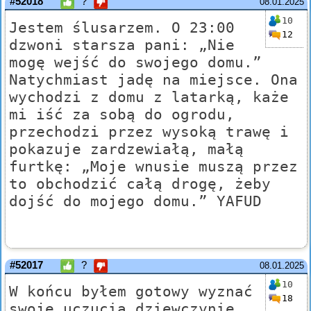
#52018
?
08.01.2025
10
Jestem ślusarzem. O 23:00
12
dzwoni starsza pani: „Nie
mogę wejść do swojego domu.”
Natychmiast jadę na miejsce. Ona
wychodzi z domu z latarką, każe
mi iść za sobą do ogrodu,
przechodzi przez wysoką trawę i
pokazuje zardzewiałą, małą
furtkę: „Moje wnusie muszą przez
to obchodzić całą drogę, żeby
dojść do mojego domu.” YAFUD
#52017
?
08.01.2025
10
W końcu byłem gotowy wyznać
18
swoje uczucia dziewczynie,