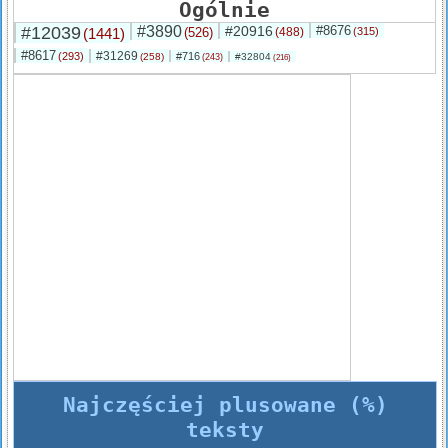
Ogólnie
#12039
#3890
#20916
#8676
(1441)
(526)
(488)
(315)
#8617
#31269
(293)
#716
(258)
#32804
(243)
(216)
Najczęściej plusowane (%)
teksty