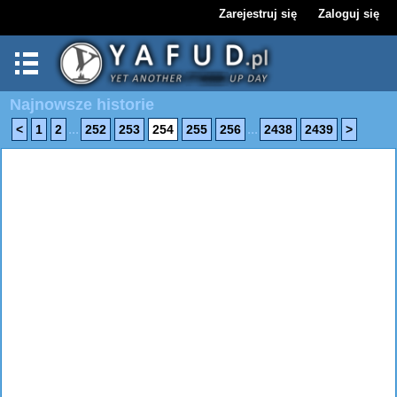
Zarejestruj się
Zaloguj się
Najnowsze historie
...
...
<
1
2
252
253
254
255
256
2438
2439
>