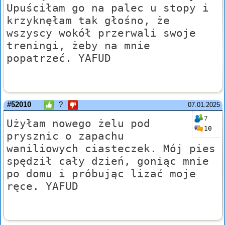
Upuściłam go na palec u stopy i
krzyknęłam tak głośno, że
wszyscy wokół przerwali swoje
treningi, żeby na mnie
popatrzeć. YAFUD
#52010
?
07.01.2025
7
Użyłam nowego żelu pod
10
prysznic o zapachu
waniliowych ciasteczek. Mój pies
spędził cały dzień, goniąc mnie
po domu i próbując lizać moje
ręce. YAFUD