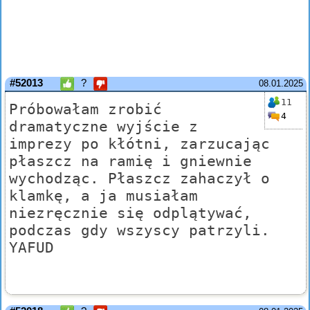
#52013
?
08.01.2025
11
Próbowałam zrobić
4
dramatyczne wyjście z
imprezy po kłótni, zarzucając
płaszcz na ramię i gniewnie
wychodząc. Płaszcz zahaczył o
klamkę, a ja musiałam
niezręcznie się odplątywać,
podczas gdy wszyscy patrzyli.
YAFUD