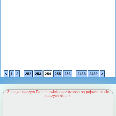
...
...
<
1
2
252
253
254
255
256
2438
2439
>
Zostając naszym Fanem zwiększasz szanse na pojawienie się
lepszych historii!