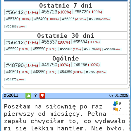
Ostatnie 7 dni
#56412
#55723
#55729
(100%)
(-100%)
(-100%)
#55730
#56400
#56395
(-100%)
(-100%)
#56380
(-100%)
(-100%)
#56386
(-100%)
Ostatnie 30 dni
#56412
#55537
#55694
(100%)
(100%)
(100%)
#55592
#55550
#55502
(100%)
(100%)
#55578
(33%)
#55488
(0%)
(0%)
Ogólnie
#48790
#49750
#49256
(100%)
(100%)
(100%)
#49591
#48850
#54359
(100%)
(100%)
#53956
(100%)
(100%)
#54375
(100%)
#52011
?
07.01.2025
9
Poszłam na siłownię po raz
7
pierwszy od miesięcy. Pełna
zapału chwyciłam to, co wydawało
mi się lekkim hantlem. Nie było.