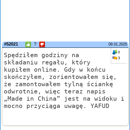
#52021
?
09.01.2025
8
Spędziłem godziny na
3
składaniu regału, który
kupiłem online. Gdy w końcu
skończyłem, zorientowałem się,
że zamontowałem tylną ściankę
odwrotnie, więc teraz napis
„Made in China” jest na widoku i
mocno przyciąga uwagę. YAFUD