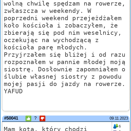
wolną chwilę spędzam na rowerze,
zwłaszcza w weekendy. W
poprzedni weekend przejeżdżałem
koło kościoła i zobaczyłem, że
zbierają się pod nim weselnicy,
oczekując na wychodzącą z
kościoła parę młodych.
Przyjrzałem się bliżej i od razu
rozpoznałem w pannie młodej moją
siostrę. Dosłownie zapomniałem o
ślubie własnej siostry z powodu
mojej pasji do jazdy na rowerze.
YAFUD
#50041
?
09.11.2023
6
Mam kota, który chodzi