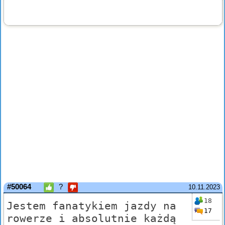
#50064
?
10.11.2023
18
Jestem fanatykiem jazdy na
17
rowerze i absolutnie każdą