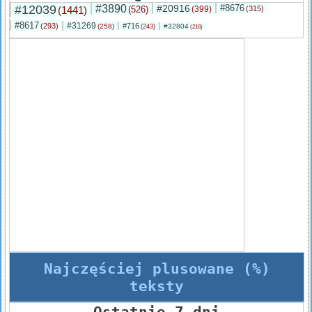
#12039
#3890
#20916
#8676
(1441)
(526)
(399)
(315)
#8617
#31269
(293)
#716
(258)
#32804
(243)
(216)
Najczęściej plusowane (%)
teksty
Ostatnie 7 dni