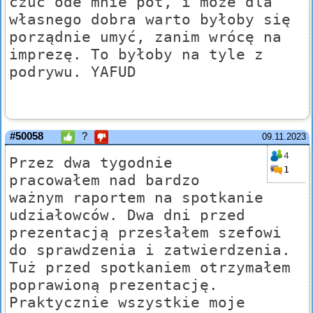
czuć ode mnie pot, i może dla
własnego dobra warto byłoby się
porządnie umyć, zanim wrócę na
imprezę. To byłoby na tyle z
podrywu. YAFUD
#50058
?
09.11.2023
4
Przez dwa tygodnie
1
pracowałem nad bardzo
ważnym raportem na spotkanie
udziałowców. Dwa dni przed
prezentacją przesłałem szefowi
do sprawdzenia i zatwierdzenia.
Tuż przed spotkaniem otrzymałem
poprawioną prezentację.
Praktycznie wszystkie moje