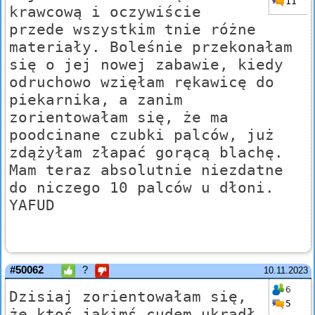
11
krawcową i oczywiście
przede wszystkim tnie różne
materiały. Boleśnie przekonałam
się o jej nowej zabawie, kiedy
odruchowo wzięłam rękawicę do
piekarnika, a zanim
zorientowałam się, że ma
poodcinane czubki palców, już
zdążyłam złapać gorącą blachę.
Mam teraz absolutnie niezdatne
do niczego 10 palców u dłoni.
YAFUD
#50062
?
10.11.2023
6
Dzisiaj zorientowałam się,
5
że ktoś jakimś cudem ukradł