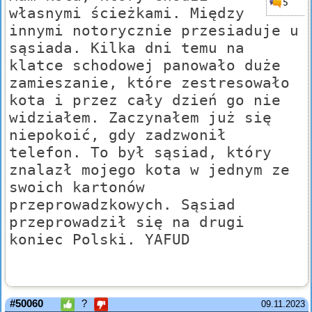
5
własnymi ścieżkami. Między
innymi notorycznie przesiaduje u
sąsiada. Kilka dni temu na
klatce schodowej panowało duże
zamieszanie, które zestresowało
kota i przez cały dzień go nie
widziałem. Zaczynałem już się
niepokoić, gdy zadzwonił
telefon. To był sąsiad, który
znalazł mojego kota w jednym ze
swoich kartonów
przeprowadzkowych. Sąsiad
przeprowadził się na drugi
koniec Polski. YAFUD
#50060
?
09.11.2023