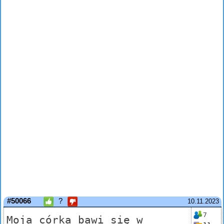
#50066
?
10.11.2023
7
Moja córka bawi się w