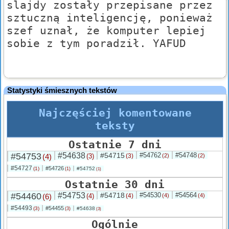
slajdy zostały przepisane przez
sztuczną inteligencję, ponieważ
szef uznał, że komputer lepiej
sobie z tym poradził. YAFUD
Statystyki śmiesznych tekstów
Najczęściej komentowane
teksty
Ostatnie 7 dni
#54753
#54638
#54715
#54762
#54748
(4)
(3)
(3)
(2)
(2)
#54727
#54726
(1)
#54752
(1)
(1)
Ostatnie 30 dni
#54460
#54753
#54718
#54530
#54564
(6)
(4)
(4)
(4)
(4)
#54493
#54455
(3)
#54638
(3)
(3)
Ogólnie