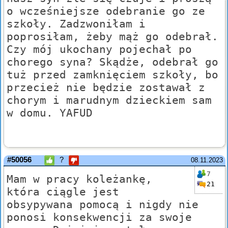
o wcześniejsze odebranie go ze
szkoły. Zadzwoniłam i
poprosiłam, żeby mąż go odebrał.
Czy mój ukochany pojechał po
chorego syna? Skądże, odebrał go
tuż przed zamknięciem szkoły, bo
przecież nie będzie zostawał z
chorym i marudnym dzieckiem sam
w domu. YAFUD
#50056
?
08.11.2023
7
Mam w pracy koleżankę,
21
która ciągle jest
obsypywana pomocą i nigdy nie
ponosi konsekwencji za swoje