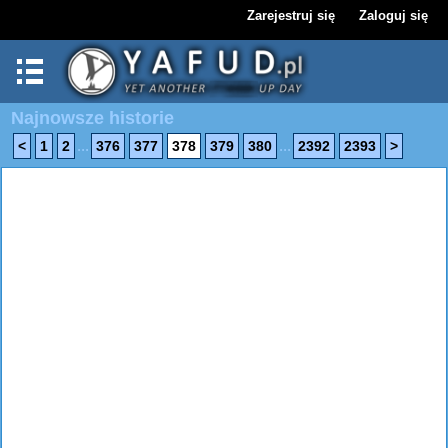
Zarejestruj się
Zaloguj się
Najnowsze historie
...
...
<
1
2
376
377
378
379
380
2392
2393
>