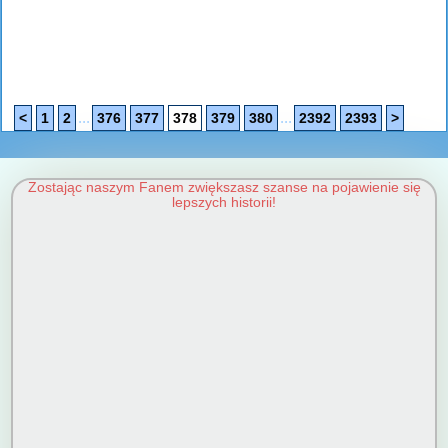
...
...
<
1
2
376
377
378
379
380
2392
2393
>
Zostając naszym Fanem zwiększasz szanse na pojawienie się
lepszych historii!