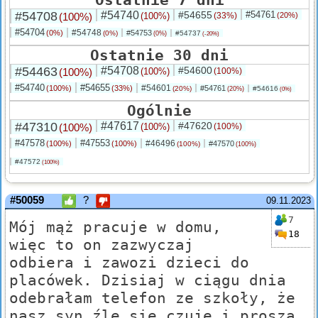
#54708
#54740
#54655
#54761
(100%)
(100%)
(33%)
(20%)
#54704
#54748
(0%)
#54753
(0%)
#54737
(0%)
(-20%)
Ostatnie 30 dni
#54463
#54708
#54600
(100%)
(100%)
(100%)
#54740
#54655
#54601
(100%)
(33%)
#54761
(20%)
#54616
(20%)
(0%)
Ogólnie
#47310
#47617
#47620
(100%)
(100%)
(100%)
#47578
#47553
#46496
(100%)
(100%)
#47570
(100%)
(100%)
#47572
(100%)
#50059
?
09.11.2023
7
Mój mąż pracuje w domu,
18
więc to on zazwyczaj
odbiera i zawozi dzieci do
placówek. Dzisiaj w ciągu dnia
odebrałam telefon ze szkoły, że
nasz syn źle się czuje i proszą