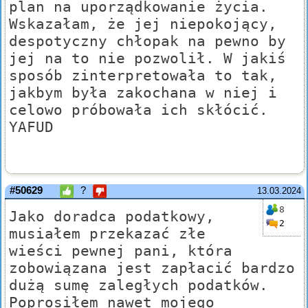
plan na uporządkowanie życia.
Wskazałam, że jej niepokojący,
despotyczny chłopak na pewno by
jej na to nie pozwolił. W jakiś
sposób zinterpretowała to tak,
jakbym była zakochana w niej i
celowo próbowała ich skłócić.
YAFUD
#50629
?
13.03.2024
8
Jako doradca podatkowy,
2
musiałem przekazać złe
wieści pewnej pani, która
zobowiązana jest zapłacić bardzo
dużą sumę zaległych podatków.
Poprosiłem nawet mojego