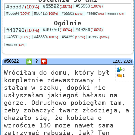
#55537
#55592
#55550
(100%)
(100%)
(100%)
#55694
#56412
#55502
(100%)
(100%)
#55697
(33%)
#55654
(0%)
(0%)
Ogólnie
#48790
#49750
#49256
(100%)
(100%)
(100%)
#49591
#48850
#54359
(100%)
(100%)
#53956
(100%)
(100%)
#54375
(100%)
#50622
?
12.03.2024
6
Wróciłam do domu, który był
1
kompletnie zdewastowany i
stałam w szoku, dopóki nie
usłyszałam jakiegoś hałasu na
górze. Odruchowo pobiegłam tam,
żeby zobaczyć twarz złodzieja, a
okazało się, że kobieta o
wzroście 150 może nawet sama
zatrzymać rabusia. Jak? Ten