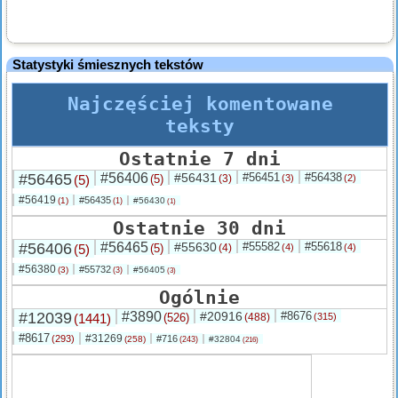
Statystyki śmiesznych tekstów
Najczęściej komentowane
teksty
Ostatnie 7 dni
#56465
#56406
#56431
#56451
#56438
(5)
(5)
(3)
(3)
(2)
#56419
#56435
(1)
#56430
(1)
(1)
Ostatnie 30 dni
#56406
#56465
#55630
#55582
#55618
(5)
(5)
(4)
(4)
(4)
#56380
#55732
(3)
#56405
(3)
(3)
Ogólnie
#12039
#3890
#20916
#8676
(1441)
(526)
(488)
(315)
#8617
#31269
(293)
#716
(258)
#32804
(243)
(216)