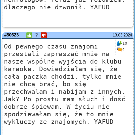
dlaczego nie dzwonił. YAFUD
#50623
?
13.03.2024
10
Od pewnego czasu znajomi
4
przestali zapraszać mnie na
nasze wspólne wyjścia do klubu
karaoke. Dowiedziałam się, że
cała paczka chodzi, tylko mnie
nie chcą brać, bo się
przechwalam i nabijam z innych.
Jak? Po prostu mam słuch i dość
dobrze śpiewam. W życiu nie
spodziewałam się, że to mnie
wykluczy ze znajomych. YAFUD