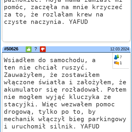
pomóc, zaczęła na mnie krzyczeć
za to, że rozlałam krew na
czyste naczynia. YAFUD
#50626
?
12.03.2024
7
Wsiadłem do samochodu, a
1
ten nie chciał ruszyć.
Zauważyłem, że zostawiłem
włączone światła i założyłem, że
akumulator się rozładował. Potem
nie mogłem wyjąć kluczyka ze
stacyjki. Więc wezwałem pomoc
drogową, tylko po to, by
mechanik włączył bieg parkingowy
i uruchomił silnik. YAFUD