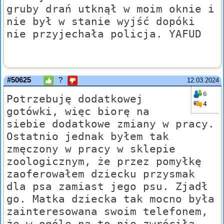
gruby drań utknął w moim oknie i
nie był w stanie wyjść dopóki
nie przyjechała policja. YAFUD
#50625
?
12.03.2024
6
Potrzebuję dodatkowej
4
gotówki, więc biorę na
siebie dodatkowe zmiany w pracy.
Ostatnio jednak byłem tak
zmęczony w pracy w sklepie
zoologicznym, że przez pomyłkę
zaoferowałem dziecku przysmak
dla psa zamiast jego psu. Zjadł
go. Matka dziecka tak mocno była
zainteresowana swoim telefonem,
że w ogóle na to nie zwróciła