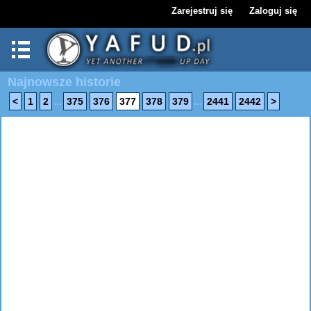
Zarejestruj się
Zaloguj się
Najnowsze historie
...
...
<
1
2
375
376
377
378
379
2441
2442
>