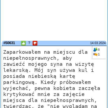
#50631
?
14.03.2024
8
Zaparkowałem na miejscu dla
1
niepełnosprawnych, aby
zawieźć mojego syna na wizytę
lekarską. Mój syn używa kul i
posiada niebieską kartę
parkingową. Kiedy próbowałem
wyjechać, pewna kobieta zaczęła
krytykować mnie za zajęcie
miejsca dla niepełnosprawnych,
twierdząc, że "nie wyglądam na