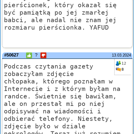
pierścionek, który okazał się
być pamiątką po jej zmarłej
babci, ale nadal nie znam jej
rozmiaru pierścionka. YAFUD
#50627
?
13.03.2024
12
Podczas czytania gazety
8
zobaczyłam zdjęcie
chłopaka, którego poznałam w
Internecie i z którym byłam na
randce. Świetnie się bawiłam,
ale on przestał mi po niej
odpisywać na wiadomości i
odbierać telefony. Niestety,
zdjęcie było w dziale
nekrologów. Teraz już rozumiem,