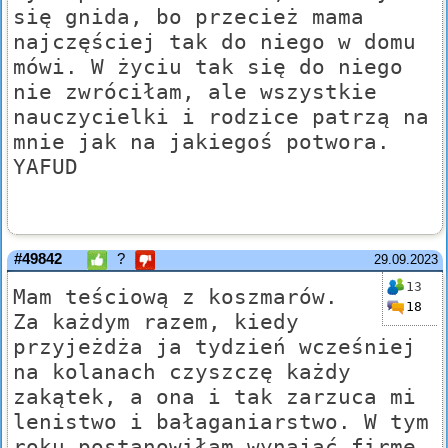
się gnida, bo przecież mama
najczęściej tak do niego w domu
mówi. W życiu tak się do niego
nie zwróciłam, ale wszystkie
nauczycielki i rodzice patrzą na
mnie jak na jakiegoś potwora.
YAFUD
#49842
?
29.09.2023
13
Mam teściową z koszmarów.
18
Za każdym razem, kiedy
przyjeżdża ja tydzień wcześniej
na kolanach czyszczę każdy
zakątek, a ona i tak zarzuca mi
lenistwo i bałaganiarstwo. W tym
roku postanowiłam wynająć firmę