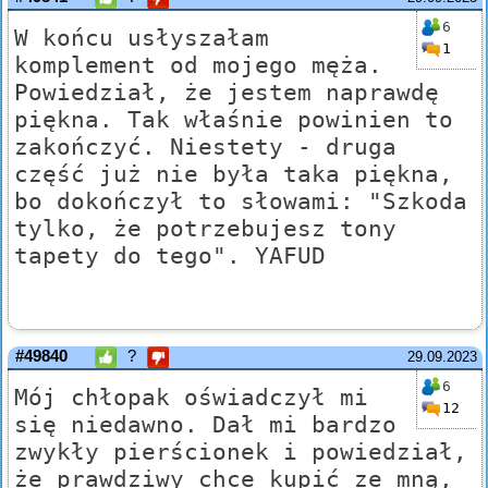
6
W końcu usłyszałam
1
komplement od mojego męża.
Powiedział, że jestem naprawdę
piękna. Tak właśnie powinien to
zakończyć. Niestety - druga
część już nie była taka piękna,
bo dokończył to słowami: "Szkoda
tylko, że potrzebujesz tony
tapety do tego". YAFUD
#49840
?
29.09.2023
6
Mój chłopak oświadczył mi
12
się niedawno. Dał mi bardzo
zwykły pierścionek i powiedział,
że prawdziwy chce kupić ze mną,