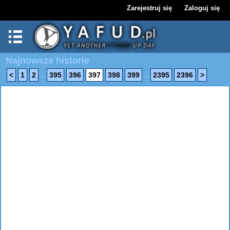
Zarejestruj się
Zaloguj się
Najnowsze historie
...
...
<
1
2
395
396
397
398
399
2395
2396
>