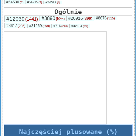
#54530
#54715
(4)
#54522
(3)
(3)
Ogólnie
#12039
#3890
#20916
#8676
(1441)
(526)
(399)
(315)
#8617
#31269
(293)
#716
(258)
#32804
(243)
(216)
Najczęściej plusowane (%)