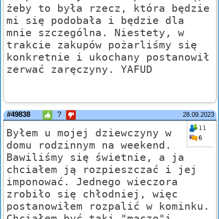
żeby to była rzecz, która będzie
mi się podobała i będzie dla
mnie szczególna. Niestety, w
trakcie zakupów pożarliśmy się
konkretnie i ukochany postanowił
zerwać zaręczyny. YAFUD
#49838
?
28.09.2023
11
Byłem u mojej dziewczyny w
6
domu rodzinnym na weekend.
Bawiliśmy się świetnie, a ja
chciałem ją rozpieszczać i jej
imponować. Jednego wieczora
zrobiło się chłodniej, więc
postanowiłem rozpalić w kominku.
Chciałem być taki "maczo"i