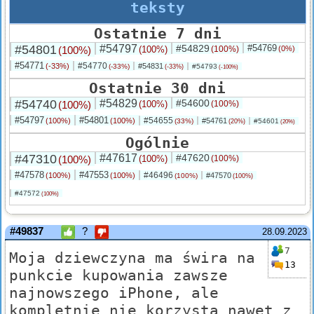
teksty
Ostatnie 7 dni
#54801
#54797
#54829
#54769
(100%)
(100%)
(100%)
(0%)
#54771
#54770
(-33%)
#54831
(-33%)
#54793
(-33%)
(-100%)
Ostatnie 30 dni
#54740
#54829
#54600
(100%)
(100%)
(100%)
#54797
#54801
#54655
(100%)
(100%)
#54761
(33%)
#54601
(20%)
(20%)
Ogólnie
#47310
#47617
#47620
(100%)
(100%)
(100%)
#47578
#47553
#46496
(100%)
(100%)
#47570
(100%)
(100%)
#47572
(100%)
#49837
?
28.09.2023
7
Moja dziewczyna ma świra na
13
punkcie kupowania zawsze
najnowszego iPhone, ale
kompletnie nie korzysta nawet z