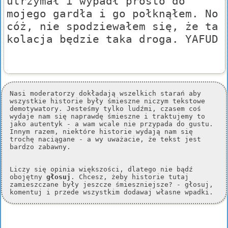
utrzymał i wypadł prosto do
mojego gardła i go połknąłem. No
cóż, nie spodziewałem się, że ta
kolacja będzie taka droga. YAFUD
Nasi moderatorzy dokładają wszelkich starań aby
wszystkie historie były śmieszne niczym tekstowe
demotywatory. Jesteśmy tylko ludźmi, czasem coś
wydaje nam się naprawdę śmieszne i traktujemy to
jako autentyk - a wam wcale nie przypada do gustu.
Innym razem, niektóre historie wydają nam się
trochę naciągane - a wy uważacie, że tekst jest
bardzo zabawny.
Liczy się opinia większości, dlatego nie bądź
obojętny
głosuj
. Chcesz, żeby historie tutaj
zamieszczane były jeszcze śmieszniejsze? - głosuj,
komentuj i przede wszystkim dodawaj własne wpadki.