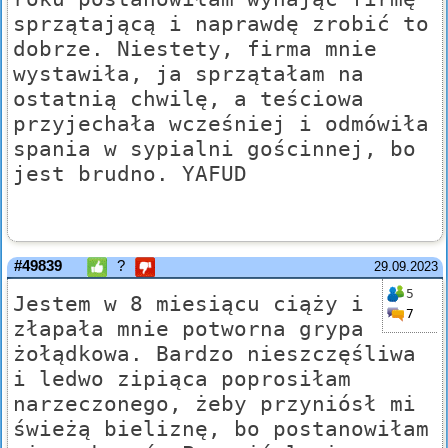
sprzątającą i naprawdę zrobić to
dobrze. Niestety, firma mnie
wystawiła, ja sprzątałam na
ostatnią chwilę, a teściowa
przyjechała wcześniej i odmówiła
spania w sypialni gościnnej, bo
jest brudno. YAFUD
#49839
?
29.09.2023
5
Jestem w 8 miesiącu ciąży i
7
złapała mnie potworna grypa
żołądkowa. Bardzo nieszczęśliwa
i ledwo zipiąca poprosiłam
narzeczonego, żeby przyniósł mi
świeżą bieliznę, bo postanowiłam