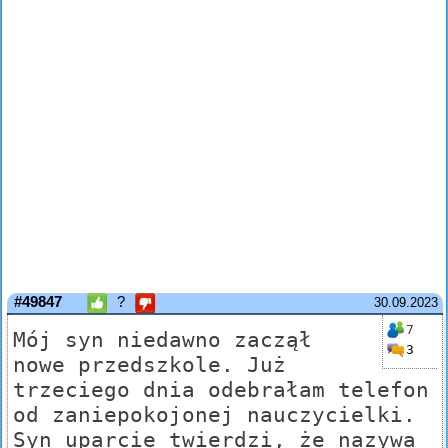
#49847
?
30.09.2023
7
Mój syn niedawno zaczął
3
nowe przedszkole. Już
trzeciego dnia odebrałam telefon
od zaniepokojonej nauczycielki.
Syn uparcie twierdzi, że nazywa