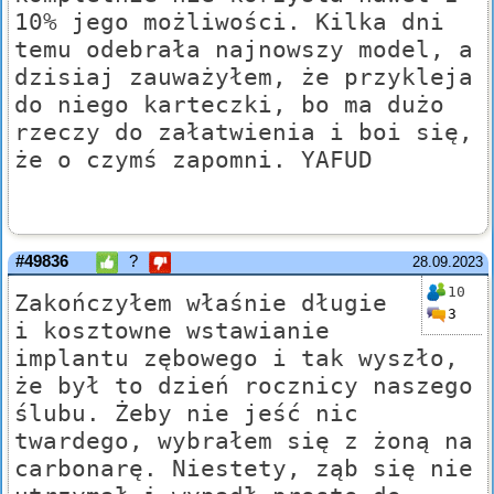
10% jego możliwości. Kilka dni
temu odebrała najnowszy model, a
dzisiaj zauważyłem, że przykleja
do niego karteczki, bo ma dużo
rzeczy do załatwienia i boi się,
że o czymś zapomni. YAFUD
#49836
?
28.09.2023
10
Zakończyłem właśnie długie
3
i kosztowne wstawianie
implantu zębowego i tak wyszło,
że był to dzień rocznicy naszego
ślubu. Żeby nie jeść nic
twardego, wybrałem się z żoną na
carbonarę. Niestety, ząb się nie