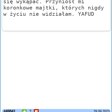
się wykąpać. Przyniósł mi
koronkowe majtki, których nigdy
w życiu nie widziałam. YAFUD
#49841
?
29.09.2023