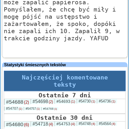
może zapalić papierosa.
Pomyślałem, że chcę być miły i
mogę pójść na ustępstwo i
zażartowałem, że spoko, dopóki
nie zapali ich 10. Zapalił 9, w
trakcie godziny jazdy. YAFUD
Statystyki śmiesznych tekstów
Najczęściej komentowane
teksty
Ostatnie 7 dni
#54688
#54698
#54693
#54730
#54736
(2)
(2)
(1)
(1)
(1)
#54707
#54757
(1)
#54768
(1)
(1)
Ostatnie 30 dni
#54680
#54718
#54753
#54748
#54564
(6)
(4)
(4)
(4)
(4)