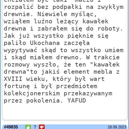
rozpalić bez podpałki na zwykłym
drewnie. Niewiele myśląc,
wziąłem luźno leżący kawałek
drewna i zabrałem się do roboty.
Jak już wszystko pięknie się
paliło Ukochana zaczęła
wypytywać skąd to wszystko umiem
i skąd miałem drewno. W trakcie
rozmowy wyszło, że ten "kawałek
drewna"to jakiś element mebla z
XVIII wieku, który był wart
fortunę i był przedmiotem
kolekcjonerskim przekazywanym
przez pokolenia. YAFUD
#49835
?
28.09.2023