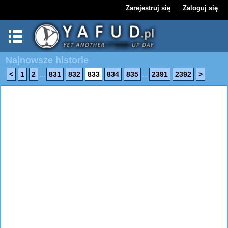
Zarejestruj się
Zaloguj się
Najnowsze historie
...
...
<
1
2
831
832
833
834
835
2391
2392
>