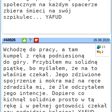
społecznym na każdym spacerze
zbiera śmieci na swój
szpikulec... YAFUD
#44926
?
26.08.2020
15
Wchodzę do pracy, a tam
2
kumpel z ręką podniesioną
do góry. Przybiłem mu solidną
piątkę, bo myślałem, że na to
właśnie czekał. Jego zdziwione
spojrzenie i mokra maź na ręce
zdradziła mi, że źle odczytałem
jego intencje. Dopiero co
kichnął solidnie prosto w tą
rękę i w pełnej gotowości czekał
czy nadejdzie kolejne! YAFUD