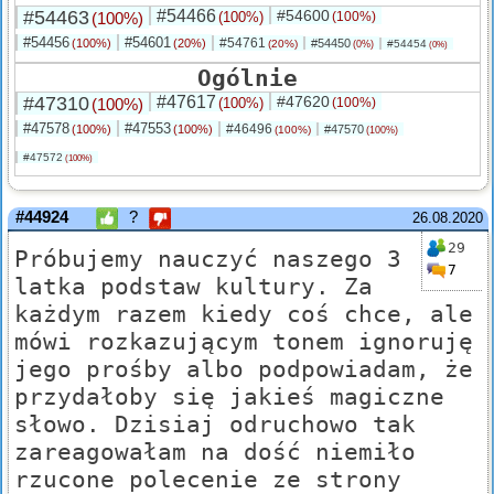
#54463
#54466
#54600
(100%)
(100%)
(100%)
#54456
#54601
#54761
(100%)
(20%)
#54450
(20%)
#54454
(0%)
(0%)
Ogólnie
#47310
#47617
#47620
(100%)
(100%)
(100%)
#47578
#47553
#46496
(100%)
(100%)
#47570
(100%)
(100%)
#47572
(100%)
#44924
?
26.08.2020
29
Próbujemy nauczyć naszego 3
7
latka podstaw kultury. Za
każdym razem kiedy coś chce, ale
mówi rozkazującym tonem ignoruję
jego prośby albo podpowiadam, że
przydałoby się jakieś magiczne
słowo. Dzisiaj odruchowo tak
zareagowałam na dość niemiło
rzucone polecenie ze strony