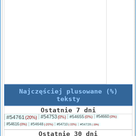
Najczęściej plusowane (%)
teksty
Ostatnie 7 dni
#54761
#54753
#54655
#54660
(20%)
(0%)
(0%)
(0%)
#54616
#54648
(0%)
#54710
(-20%)
#54728
(-33%)
(-33%)
Ostatnie 30 dni