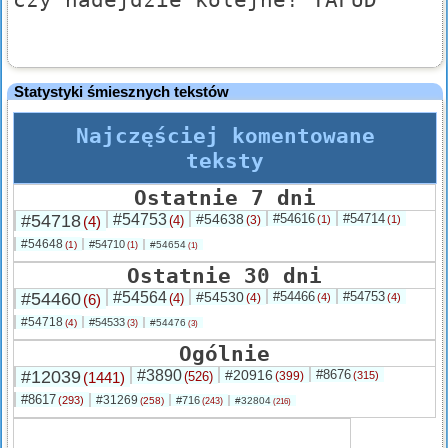
Statystyki śmiesznych tekstów
Najczęściej komentowane
teksty
Ostatnie 7 dni
#54718
#54753
#54638
#54616
#54714
(4)
(4)
(3)
(1)
(1)
#54648
#54710
(1)
#54654
(1)
(1)
Ostatnie 30 dni
#54460
#54564
#54530
#54466
#54753
(6)
(4)
(4)
(4)
(4)
#54718
#54533
(4)
#54476
(3)
(3)
Ogólnie
#12039
#3890
#20916
#8676
(1441)
(526)
(399)
(315)
#8617
#31269
(293)
#716
(258)
#32804
(243)
(216)