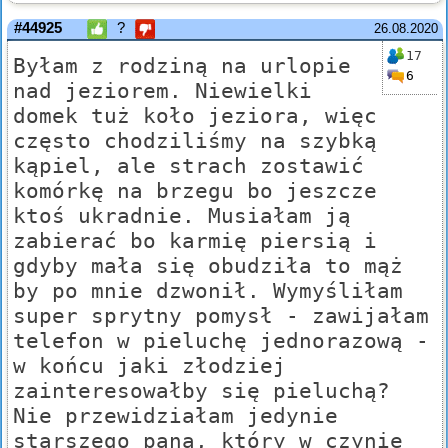
#44925
?
26.08.2020
17
Byłam z rodziną na urlopie
6
nad jeziorem. Niewielki
domek tuż koło jeziora, więc
często chodziliśmy na szybką
kąpiel, ale strach zostawić
komórkę na brzegu bo jeszcze
ktoś ukradnie. Musiałam ją
zabierać bo karmię piersią i
gdyby mała się obudziła to mąż
by po mnie dzwonił. Wymyśliłam
super sprytny pomysł - zawijałam
telefon w pieluchę jednorazową -
w końcu jaki złodziej
zainteresowałby się pieluchą?
Nie przewidziałam jedynie
starszego pana, który w czynie