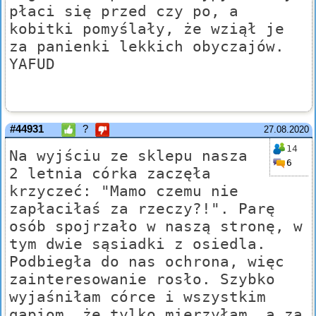
płaci się przed czy po, a
kobitki pomyślały, że wziął je
za panienki lekkich obyczajów.
YAFUD
#44931
?
27.08.2020
14
Na wyjściu ze sklepu nasza
6
2 letnia córka zaczęła
krzyczeć: "Mamo czemu nie
zapłaciłaś za rzeczy?!". Parę
osób spojrzało w naszą stronę, w
tym dwie sąsiadki z osiedla.
Podbiegła do nas ochrona, więc
zainteresowanie rosło. Szybko
wyjaśniłam córce i wszystkim
gapiom, że tylko mierzyłam, a za