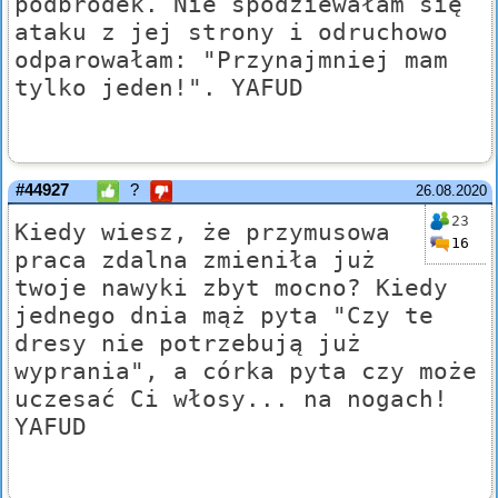
podbródek. Nie spodziewałam się
ataku z jej strony i odruchowo
odparowałam: "Przynajmniej mam
tylko jeden!". YAFUD
#44927
?
26.08.2020
23
Kiedy wiesz, że przymusowa
16
praca zdalna zmieniła już
twoje nawyki zbyt mocno? Kiedy
jednego dnia mąż pyta "Czy te
dresy nie potrzebują już
wyprania", a córka pyta czy może
uczesać Ci włosy... na nogach!
YAFUD