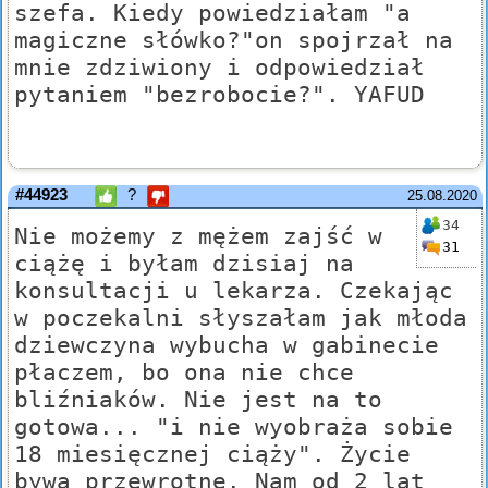
szefa. Kiedy powiedziałam "a
magiczne słówko?"on spojrzał na
mnie zdziwiony i odpowiedział
pytaniem "bezrobocie?". YAFUD
#44923
?
25.08.2020
34
Nie możemy z mężem zajść w
31
ciążę i byłam dzisiaj na
konsultacji u lekarza. Czekając
w poczekalni słyszałam jak młoda
dziewczyna wybucha w gabinecie
płaczem, bo ona nie chce
bliźniaków. Nie jest na to
gotowa... "i nie wyobraża sobie
18 miesięcznej ciąży". Życie
bywa przewrotne. Nam od 2 lat