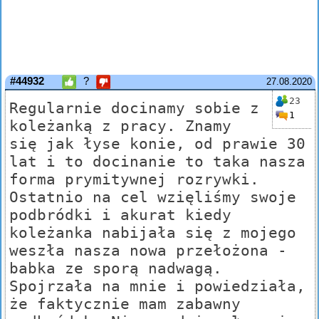
#44932
?
27.08.2020
23
Regularnie docinamy sobie z
1
koleżanką z pracy. Znamy
się jak łyse konie, od prawie 30
lat i to docinanie to taka nasza
forma prymitywnej rozrywki.
Ostatnio na cel wzięliśmy swoje
podbródki i akurat kiedy
koleżanka nabijała się z mojego
weszła nasza nowa przełożona -
babka ze sporą nadwagą.
Spojrzała na mnie i powiedziała,
że faktycznie mam zabawny