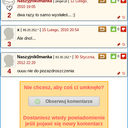
Naszyjnik0manka
|
|
0
12 Lutego,
pinger.pl
2010 19:05
2
dwa razy to samo wysłałeś... :)
x
|
|
0
15 Lutego, 2010 20:54
89.25.252.*
Ale dno!...
3
Naszyjnik0manka
|
|
0
30 Stycznia,
83.30.162.*
2012 22:20
4
ouuu nie do pozazdroszczenia
Nie chcesz, aby coś ci umknęło?
Dostaniesz wtedy powiadomienie
jeśli pojawi się nowy komentarz