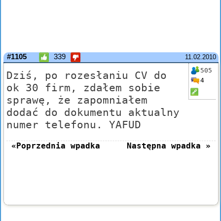
#1105
339
11.02.2010
505
Dziś, po rozesłaniu CV do
4
ok 30 firm, zdałem sobie
sprawę, że zapomniałem
dodać do dokumentu aktualny
numer telefonu. YAFUD
«Poprzednia wpadka
Następna wpadka »