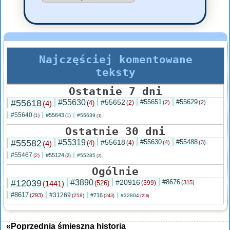
Najczęściej komentowane
teksty
Ostatnie 7 dni
#55618
#55630
#55652
#55651
#55629
(4)
(4)
(2)
(2)
(2)
#55640
#55643
(1)
#55639
(1)
(1)
Ostatnie 30 dni
#55582
#55319
#55618
#55630
#55488
(4)
(4)
(4)
(4)
(3)
#55467
#55124
(2)
#55285
(2)
(2)
Ogólnie
#12039
#3890
#20916
#8676
(1441)
(526)
(399)
(315)
#8617
#31269
(293)
#716
(258)
#32804
(243)
(216)
«Poprzednia śmieszna historia