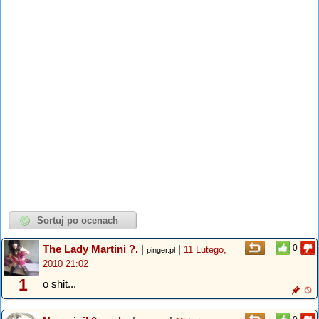
The Lady Martini ?.
|
|
0
11 Lutego,
pinger.pl
2010 21:02
1
o shit...