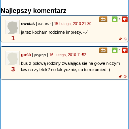
Najlepszy komentarz
4
ewciak
|
|
15 Lutego, 2010 21:30
83.9.85.*
ja też kocham rodzinne imprezy. -,-'
1
4
gość
|
|
16 Lutego, 2010 11:52
pinger.pl
bus z połową rodziny zwalającą się na głowę niczym
3
lawina żyletek? no faktycznie, co tu rozumieć :)