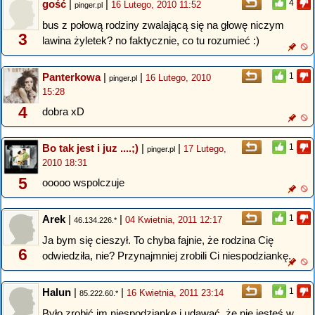
gość
|
|
4
16 Lutego, 2010 11:52
pinger.pl
bus z połową rodziny zwalającą się na głowę niczym
3
lawina żyletek? no faktycznie, co tu rozumieć :)
Panterkowa
|
|
1
16 Lutego, 2010
pinger.pl
15:28
4
dobra xD
Bo tak jest i juz ....;)
|
|
1
17 Lutego,
pinger.pl
2010 18:31
5
ooooo wspolczuje
Arek
|
|
1
04 Kwietnia, 2011 12:17
46.134.226.*
Ja bym się cieszył. To chyba fajnie, że rodzina Cię
6
odwiedziła, nie? Przynajmniej zrobili Ci niespodziankę.
Halun
|
|
1
16 Kwietnia, 2011 23:14
85.222.60.*
Było zrobić im niespodziankę i udawać, że nie jesteś w