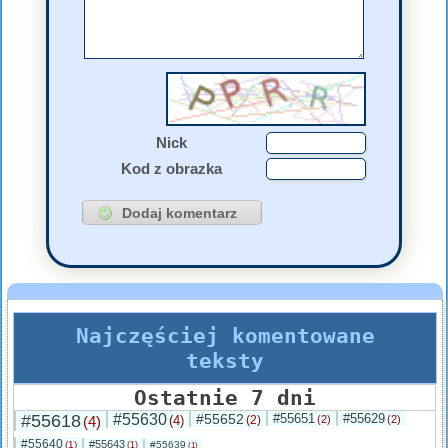
Nick
Kod z obrazka
Najczęściej komentowane
teksty
Ostatnie 7 dni
#55618
#55630
#55652
#55651
#55629
(4)
(4)
(2)
(2)
(2)
#55640
#55643
(1)
#55639
(1)
(1)