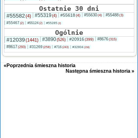
Ostatnie 30 dni
#55582
#55319
#55618
#55630
#55488
(4)
(4)
(4)
(4)
(3)
#55467
#55124
(2)
#55285
(2)
(2)
Ogólnie
#12039
#3890
#20916
#8676
(1441)
(526)
(399)
(315)
#8617
#31269
(293)
#716
(258)
#32804
(243)
(216)
«Poprzednia śmieszna historia
Następna śmieszna historia »