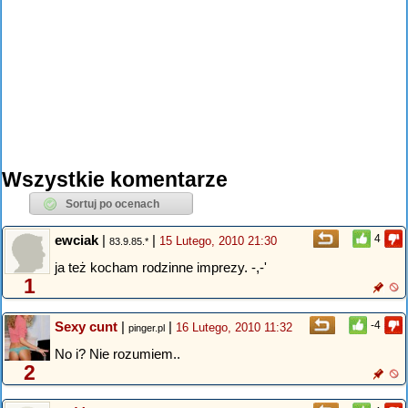
Wszystkie komentarze
ewciak
|
|
4
15 Lutego, 2010 21:30
83.9.85.*
ja też kocham rodzinne imprezy. -,-'
1
Sexy cunt
|
|
-4
16 Lutego, 2010 11:32
pinger.pl
No i? Nie rozumiem..
2