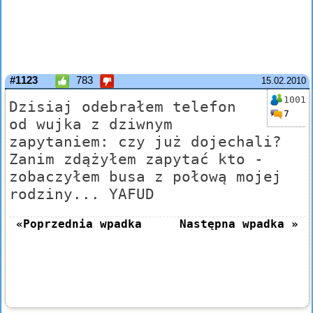
#1123
783
15.02.2010
1001
Dzisiaj odebrałem telefon
7
od wujka z dziwnym
zapytaniem: czy już dojechali?
Zanim zdążyłem zapytać kto -
zobaczyłem busa z połową mojej
rodziny... YAFUD
«Poprzednia wpadka
Następna wpadka »