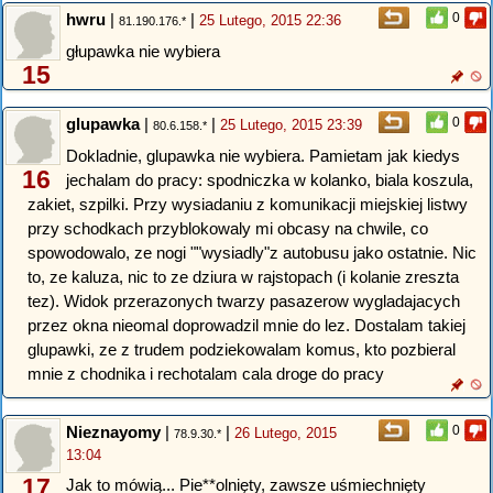
hwru
|
|
0
25 Lutego, 2015 22:36
81.190.176.*
głupawka nie wybiera
15
glupawka
|
|
0
25 Lutego, 2015 23:39
80.6.158.*
Dokladnie, glupawka nie wybiera. Pamietam jak kiedys
16
jechalam do pracy: spodniczka w kolanko, biala koszula,
zakiet, szpilki. Przy wysiadaniu z komunikacji miejskiej listwy
przy schodkach przyblokowaly mi obcasy na chwile, co
spowodowalo, ze nogi ""wysiadly"z autobusu jako ostatnie. Nic
to, ze kaluza, nic to ze dziura w rajstopach (i kolanie zreszta
tez). Widok przerazonych twarzy pasazerow wygladajacych
przez okna nieomal doprowadzil mnie do lez. Dostalam takiej
glupawki, ze z trudem podziekowalam komus, kto pozbieral
mnie z chodnika i rechotalam cala droge do pracy
Nieznayomy
|
|
0
26 Lutego, 2015
78.9.30.*
13:04
17
Jak to mówią... Pie**olnięty, zawsze uśmiechnięty