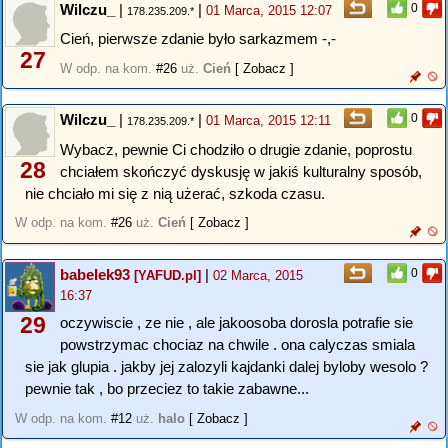
Wilczu_
|
|
0
01 Marca, 2015 12:07
178.235.209.*
Cień, pierwsze zdanie było sarkazmem -,-
27
W odp. na kom.
#26
uż.
Cień
[ Zobacz ]
Wilczu_
|
|
0
01 Marca, 2015 12:11
178.235.209.*
Wybacz, pewnie Ci chodziło o drugie zdanie, poprostu
28
chciałem skończyć dyskusję w jakiś kulturalny sposób,
nie chciało mi się z nią użerać, szkoda czasu.
W odp. na kom.
#26
uż.
Cień
[ Zobacz ]
babelek93
|
0
[YAFUD.pl]
02 Marca, 2015
16:37
29
oczywiscie , ze nie , ale jakoosoba dorosla potrafie sie
powstrzymac chociaz na chwile . ona calyczas smiala
sie jak glupia . jakby jej zalozyli kajdanki dalej byloby wesolo ?
pewnie tak , bo przeciez to takie zabawne...
W odp. na kom.
#12
uż.
halo
[ Zobacz ]