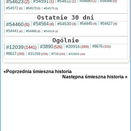
#54623
#54591
#54611
#54680
#54566
(2)
(1)
(1)
(1)
(0)
#54572
#54573
(0)
#54575
(0)
(0)
Ostatnie 30 dni
#54460
#54564
#54530
#54445
#54427
(6)
(4)
(4)
(4)
(4)
#54441
#54466
(4)
#54419
(4)
(3)
Ogólnie
#12039
#3890
#20916
#8676
(1441)
(526)
(399)
(315)
#8617
#31269
(293)
#716
(258)
#32804
(243)
(216)
«Poprzednia śmieszna historia
Następna śmieszna historia »