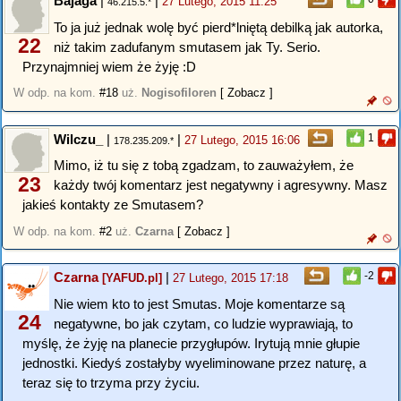
Bajaga
|
|
27 Lutego, 2015 11:25
46.215.5.*
To ja już jednak wolę być pierd*lniętą debilką jak autorka,
22
niż takim zadufanym smutasem jak Ty. Serio.
Przynajmniej wiem że żyję :D
W odp. na kom.
#18
uż.
Nogisofiloren
[ Zobacz ]
Wilczu_
|
|
1
27 Lutego, 2015 16:06
178.235.209.*
Mimo, iż tu się z tobą zgadzam, to zauważyłem, że
23
każdy twój komentarz jest negatywny i agresywny. Masz
jakieś kontakty ze Smutasem?
W odp. na kom.
#2
uż.
Czarna
[ Zobacz ]
Czarna
|
-2
[YAFUD.pl]
27 Lutego, 2015 17:18
Nie wiem kto to jest Smutas. Moje komentarze są
24
negatywne, bo jak czytam, co ludzie wyprawiają, to
myślę, że żyję na planecie przygłupów. Irytują mnie głupie
jednostki. Kiedyś zostałyby wyeliminowane przez naturę, a
teraz się to trzyma przy życiu.