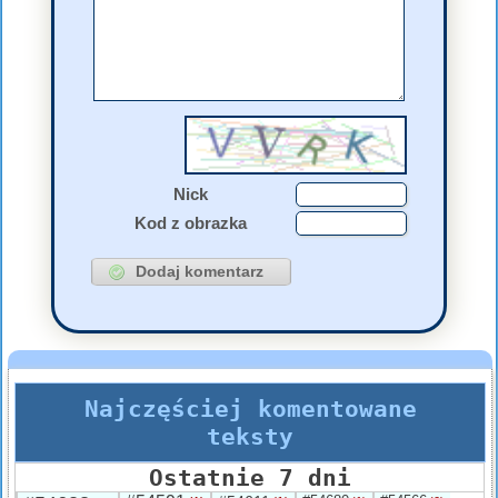
Nick
Kod z obrazka
Najczęściej komentowane
teksty
Ostatnie 7 dni