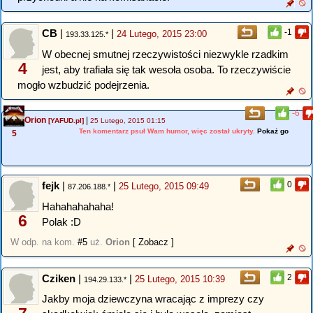
CB
|
|
-1
24 Lutego, 2015 23:00
193.33.125.*
W obecnej smutnej rzeczywistości niezwykle rzadkim
4
jest, aby trafiała się tak wesoła osoba. To rzeczywiście
mogło wzbudzić podejrzenia.
-6
Orion
|
[YAFUD.pl]
25 Lutego, 2015 01:15
Ten komentarz psuł Wam humor, więc został ukryty.
Pokaż go
5
fejk
|
|
0
25 Lutego, 2015 09:49
87.206.188.*
Hahahahahaha!
6
Polak :D
W odp. na kom.
#5
uż.
Orion
[ Zobacz ]
Cziken
|
|
2
25 Lutego, 2015 10:39
194.29.133.*
Jakby moja dziewczyna wracając z imprezy czy