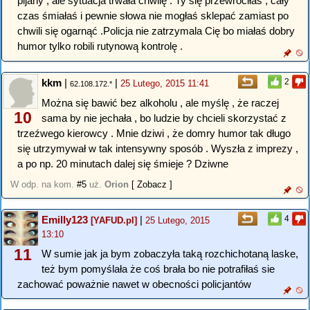
pijany , ale sytuacja trwała chwilę . Ty się przewróciłaś , cały
czas śmiałaś i pewnie słowa nie mogłaś sklepać zamiast po
chwili się ogarnąć .Policja nie zatrzymala Cię bo miałaś dobry
humor tylko robili rutynową kontrolę .
kkm
|
|
2
25 Lutego, 2015 11:41
62.108.172.*
Można się bawić bez alkoholu , ale myślę , że raczej
10
sama by nie jechała , bo ludzie by chcieli skorzystać z
trzeźwego kierowcy . Mnie dziwi , że domry humor tak długo
się utrzymywał w tak intensywny sposób . Wyszła z imprezy ,
a po np. 20 minutach dalej się śmieje ? Dziwne
W odp. na kom.
#5
uż.
Orion
[ Zobacz ]
Emilly123
|
4
[YAFUD.pl]
25 Lutego, 2015
13:10
11
W sumie jak ja bym zobaczyła taką rozchichotaną laske,
też bym pomyślała że coś brała bo nie potrafiłaś sie
zachować poważnie nawet w obecności policjantów