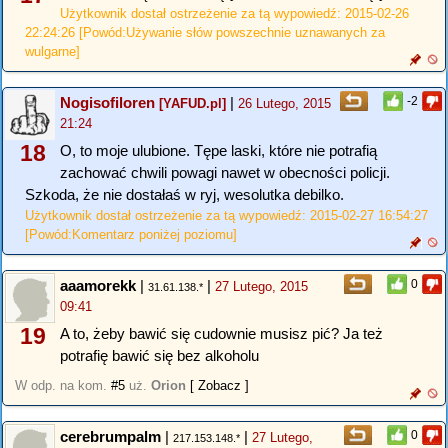
Użytkownik dostał ostrzeżenie za tą wypowiedź: 2015-02-26
22:24:26 [Powód:Używanie słów powszechnie uznawanych za
wulgarne]
Nogisofiloren
|
-2
[YAFUD.pl]
26 Lutego, 2015
21:24
18
O, to moje ulubione. Tępe laski, które nie potrafią
zachować chwili powagi nawet w obecności policji.
Szkoda, że nie dostałaś w ryj, wesolutka debilko.
Użytkownik dostał ostrzeżenie za tą wypowiedź: 2015-02-27 16:54:27
[Powód:Komentarz poniżej poziomu]
aaamorekk
|
|
0
27 Lutego, 2015
31.61.138.*
09:41
19
A to, żeby bawić się cudownie musisz pić? Ja też
potrafię bawić się bez alkoholu
W odp. na kom.
#5
uż.
Orion
[ Zobacz ]
cerebrumpalm
|
|
0
27 Lutego,
217.153.148.*