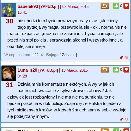
babelek93
|
0
[YAFUD.pl]
02 Marca, 2015
16:41
30
nie chodzi tu o bycie powaznym ca;y czas ,ale kiedy
tego sytacja wymaga. przewrocila sie - ok , normalnie nie
ma co rozpaczac ,mozna sie zasmiac z bycia ciamajda , ale
przed nia stoi policja , sprawdzaja alkohol i wszystko inne , a
ona dalej sie smieje
W odp. na kom.
#22
uż.
Bajaga
[ Zobacz ]
Luna_s20
|
0
[YAFUD.pl]
13 Marca, 2015
04:28
31
Dziwią mnie komentarze niektórych. A wy w jakich
nastrojach wracacie z sylwestrowej zabawy? Jak
człowiek jest rozbawiony i nie ma nic na sumieniu, to nie
będzie płakał na widok policji. Zdaje się że Polska to jeden z
tych nielicznych krajów, w któych śmiech sam w sobie wydaje
się podejrzany innym.