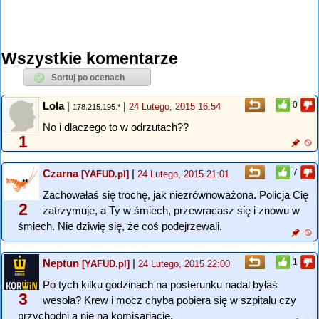
Wszystkie komentarze
Lola
|
|
0
24 Lutego, 2015 16:54
178.215.195.*
No i dlaczego to w odrzutach??
1
Czarna
|
7
[YAFUD.pl]
24 Lutego, 2015 21:01
Zachowałaś się trochę, jak niezrównoważona. Policja Cię
2
zatrzymuje, a Ty w śmiech, przewracasz się i znowu w
śmiech. Nie dziwię się, że coś podejrzewali.
Neptun
|
1
[YAFUD.pl]
24 Lutego, 2015 22:00
Po tych kilku godzinach na posterunku nadal byłaś
3
wesoła? Krew i mocz chyba pobiera się w szpitalu czy
przychodni a nie na komisariacie.