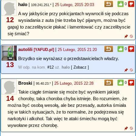
halo
|
|
0
25 Lutego, 2015 20:03
109.241.251.*
A wy jakbyście przy pokicjantach wywrocili się podczas
12
wysiadania z auta (nie trzeba być pijanym, można być
gapą) to zaczelibyscie płakać i lamentować czy zaczelibyscie
się śmiać?
autolili
|
0
[YAFUD.pl]
25 Lutego, 2015 21:20
Brzydko sie wyrażasz o przedstawicielach władzy.
13
W odp. na kom.
#12
uż.
halo
[ Zobacz ]
Broski
|
|
0
25 Lutego, 2015 22:28
95.40.23.*
Takie ciągłe śmianie się może być wynikiem jakiejś
14
choroby, taka choroba chyba istnieje. Bo rozumiem, że
można być osobą wesołą, ale bez przesady, autorka śmiała
się w takich sytuacjach, że to normalne, że podejrzewa się
narkotyki i alkohol. Tak więc te ataki śmiechu mogą być
wywołane przez chorobę.