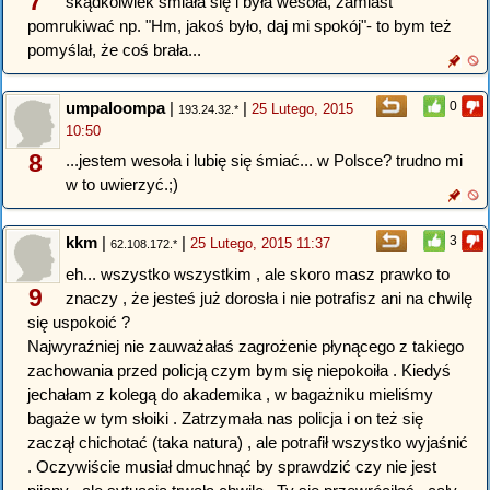
7
skądkolwiek śmiała się i była wesoła, zamiast
pomrukiwać np. "Hm, jakoś było, daj mi spokój"- to bym też
pomyślał, że coś brała...
umpaloompa
|
|
0
25 Lutego, 2015
193.24.32.*
10:50
8
...jestem wesoła i lubię się śmiać... w Polsce? trudno mi
w to uwierzyć.;)
kkm
|
|
3
25 Lutego, 2015 11:37
62.108.172.*
eh... wszystko wszystkim , ale skoro masz prawko to
9
znaczy , że jesteś już dorosła i nie potrafisz ani na chwilę
się uspokoić ?
Najwyraźniej nie zauważałaś zagrożenie płynącego z takiego
zachowania przed policją czym bym się niepokoiła . Kiedyś
jechałam z kolegą do akademika , w bagażniku mieliśmy
bagaże w tym słoiki . Zatrzymała nas policja i on też się
zaczął chichotać (taka natura) , ale potrafił wszystko wyjaśnić
. Oczywiście musiał dmuchnąć by sprawdzić czy nie jest