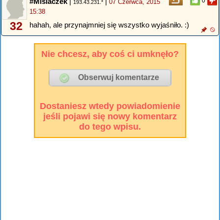
#Misiaczek
|
|
0
07 Czerwca, 2015
193.43.231.*
15:38
32
hahah, ale przynajmniej się wszystko wyjaśniło. :)
Nie chcesz, aby coś ci umknęło?
Dostaniesz wtedy powiadomienie
jeśli pojawi się nowy komentarz
do tego wpisu.