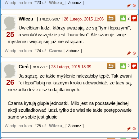
W odp. na kom.
#23
uż.
Wilczu_
[ Zobacz ]
Wilczu_
|
|
2
28 Lutego, 2015 11:06
178.235.209.*
Uwielbiam ludzi, którzy uważają, że są "tymi lepszymi",
25
a wookół wszędzie jest "buractwo". Ale szanuje twoje
myślenie i więcej się już nie wtrącam.
W odp. na kom.
#24
uż.
Czarna
[ Zobacz ]
Cień
|
|
2
28 Lutego, 2015 18:39
78.8.227.*
Ja sądzę, że takie myślenie należałoby tępić. Tak zwani
26
"ci lepsi"lubią na każdym kroku udowadniać, że tacy są,
nierzadko też ze szkodą dla innych.
Czarną irytują głupie jednostki. Miło jest na podstawie jednej
akcji szufladkować ludzi, tylko że właśnie takie postępowanie
samo w sobie jest głupie.
W odp. na kom.
#25
uż.
Wilczu_
[ Zobacz ]