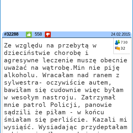
#32288
558
24.02.2015
730
Ze względu na przebytą w
32
dzieciństwie chorobę i
agresywne leczenie muszę obecnie
uważać na wątrobę.Min nie piję
alkoholu. Wracałam nad ranem z
sylwestra- oczywiście autem,
bawiłam się cudownie więc byłam
w wesołym nastroju. Zatrzymał
mnie patrol Policji, panowie
sądzili że piłam - w końcu
śmiałam się perliście. Kazali mi
wysiąść. Wysiadając przydeptałam