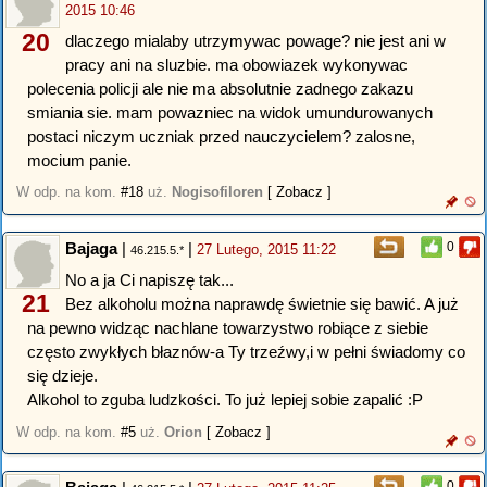
2015 10:46
20
dlaczego mialaby utrzymywac powage? nie jest ani w
pracy ani na sluzbie. ma obowiazek wykonywac
polecenia policji ale nie ma absolutnie zadnego zakazu
smiania sie. mam powazniec na widok umundurowanych
postaci niczym uczniak przed nauczycielem? zalosne,
mocium panie.
W odp. na kom.
#18
uż.
Nogisofiloren
[ Zobacz ]
Bajaga
|
|
0
27 Lutego, 2015 11:22
46.215.5.*
No a ja Ci napiszę tak...
21
Bez alkoholu można naprawdę świetnie się bawić. A już
na pewno widząc nachlane towarzystwo robiące z siebie
często zwykłych błaznów-a Ty trzeźwy,i w pełni świadomy co
się dzieje.
Alkohol to zguba ludzkości. To już lepiej sobie zapalić :P
W odp. na kom.
#5
uż.
Orion
[ Zobacz ]
0