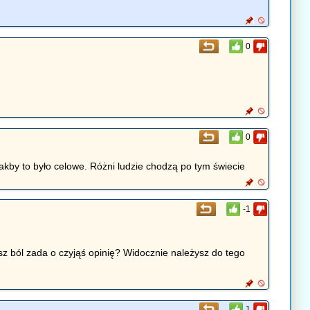
0
0
 jakby to było celowe. Różni ludzie chodzą po tym świecie
-1
 ból zada o czyjąś opinię? Widocznie należysz do tego
1