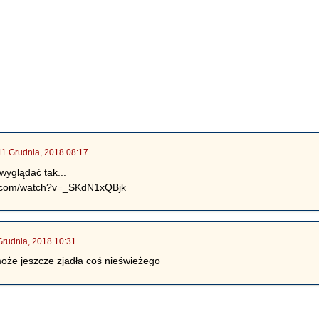
11 Grudnia, 2018 08:17
wyglądać tak...
e.com/watch?v=_SKdN1xQBjk
Grudnia, 2018 10:31
 może jeszcze zjadła coś nieświeżego