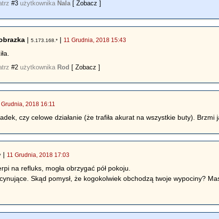
atrz
#3
użytkownika
Nala
[ Zobacz ]
obrazka
|
|
11 Grudnia, 2018 15:43
5.173.168.*
iła.
atrz
#2
użytkownika
Rod
[ Zobacz ]
 Grudnia, 2018 16:11
dek, czy celowe działanie (że trafiła akurat na wszystkie buty). Brzmi
|
11 Grudnia, 2018 17:03
*
cierpi na refluks, mogła obrzygać pół pokoju.
ynujące. Skąd pomysł, że kogokolwiek obchodzą twoje wypociny? Masz