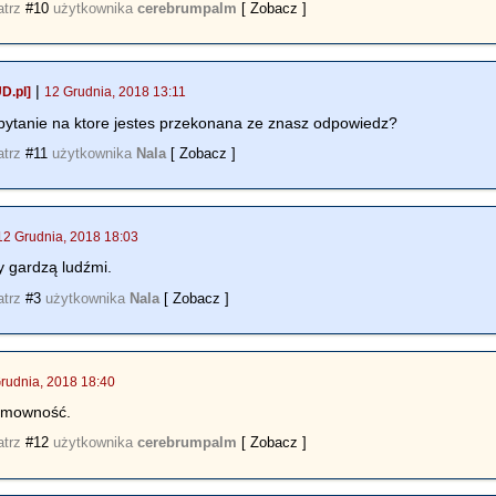
atrz
#10
użytkownika
cerebrumpalm
[ Zobacz ]
|
D.pl]
12 Grudnia, 2018 13:11
pytanie na ktore jestes przekonana ze znasz odpowiedz?
atrz
#11
użytkownika
Nala
[ Zobacz ]
12 Grudnia, 2018 18:03
y gardzą ludźmi.
atrz
#3
użytkownika
Nala
[ Zobacz ]
rudnia, 2018 18:40
omowność.
atrz
#12
użytkownika
cerebrumpalm
[ Zobacz ]