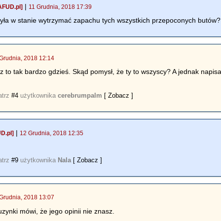
|
AFUD.pl]
11 Grudnia, 2018 17:39
była w stanie wytrzymać zapachu tych wszystkich przepoconych butów?
Grudnia, 2018 12:14
 to tak bardzo gdzieś. Skąd pomysł, że ty to wszyscy? A jednak napisa
atrz
#4
użytkownika
cerebrumpalm
[ Zobacz ]
|
D.pl]
12 Grudnia, 2018 12:35
atrz
#9
użytkownika
Nala
[ Zobacz ]
Grudnia, 2018 13:07
uzynki mówi, że jego opinii nie znasz.