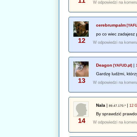
11
W odpowiedzi na komen
cerebrumpalm
[YAFU
po co wiec zadajesz 
12
W odpowiedzi na komen
Deagon
|
[YAFUD.pl]
Gardzę ludźmi, którz
13
W odpowiedzi na komen
Nala
|
|
12 G
89.47.170.*
By sprawdzić prawd
14
W odpowiedzi na komen