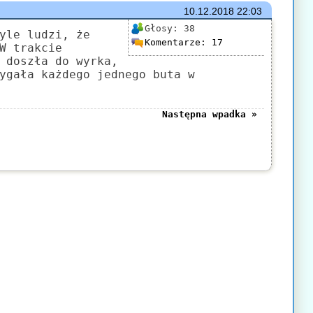
10.12.2018
22:03
Głosy:
38
yle ludzi, że
Komentarze:
17
W trakcie
 doszła do wyrka,
ygała każdego jednego buta w
Następna wpadka »