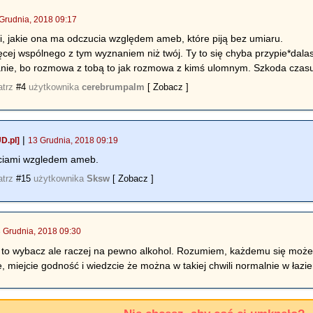
Grudnia, 2018 09:17
, jakie ona ma odczucia względem ameb, które piją bez umiaru.
cej wspólnego z tym wyznaniem niż twój. Ty to się chyba przypie*dala
anie, bo rozmowa z tobą to jak rozmowa z kimś ulomnym. Szkoda czas
atrz
#4
użytkownika
cerebrumpalm
[ Zobacz ]
|
D.pl]
13 Grudnia, 2018 09:19
uciami wzgledem ameb.
atrz
#15
użytkownika
Sksw
[ Zobacz ]
 Grudnia, 2018 09:30
to wybacz ale raczej na pewno alkohol. Rozumiem, każdemu się może zda
e, miejcie godność i wiedzcie że można w takiej chwili normalnie w łazi