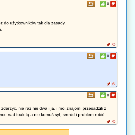
0
sz do użytkowników tak dla zasady.
u.
0
0
rzyć, nie raz nie dwa i ja, i moi znajomi przesadzili z
ence nad toaletą a nie komuś syf, smród i problem robić...