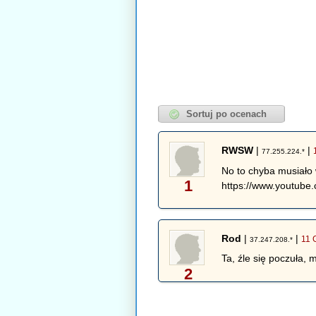
RWSW
|
|
77.255.224.*
No to chyba musiało 
1
https://www.youtub
Rod
|
|
11 
37.247.208.*
Ta, źle się poczuła,
2