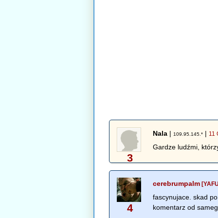
Nala
|
|
11 
109.95.145.*
Gardze ludźmi, którzy
3
cerebrumpalm
[YAFU
fascynujace. skad po
4
komentarz od samego