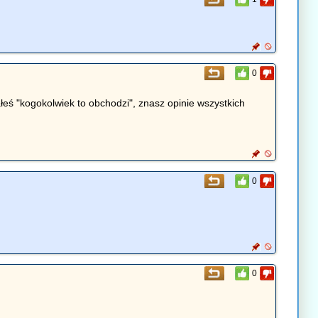
0
łeś "kogokolwiek to obchodzi", znasz opinie wszystkich
0
0