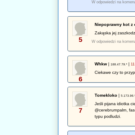
W odpowiedzi na komen
Niepoprawny kot z 
Zakąska jej zaszkodz
5
W odpowiedzi na komen
Whkw
|
|
11
188.47.79.*
Ciekawe czy to przypa
6
Tomekloko
|
5.173.96.
Jeśli pijana idiotka 
7
@cerebrumpalm, fasc
typu podludzi.