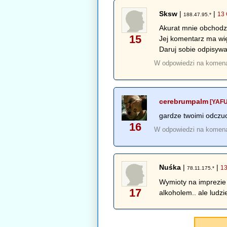
Sksw
|
|
13 
188.47.95.*
Akurat mnie obchodzi
15
Jej komentarz ma wię
Daruj sobie odpisyw
W odpowiedzi na komen
cerebrumpalm
[YAFU
gardze twoimi odcz
16
W odpowiedzi na komen
Nuśka
|
|
13
78.11.175.*
Wymioty na imprezie 
17
alkoholem.. ale ludzi