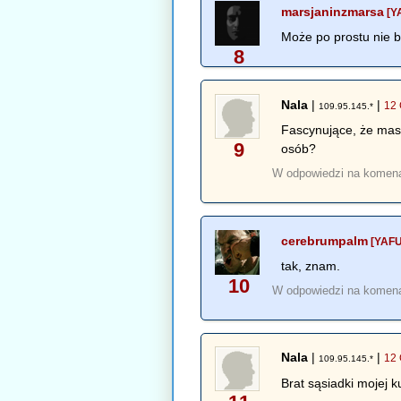
marsjaninzmarsa
[Y
Może po prostu nie 
8
Nala
|
|
12 
109.95.145.*
Fascynujące, że masz
9
osób?
W odpowiedzi na komen
cerebrumpalm
[YAFU
tak, znam.
10
W odpowiedzi na komen
Nala
|
|
12 
109.95.145.*
Brat sąsiadki mojej k