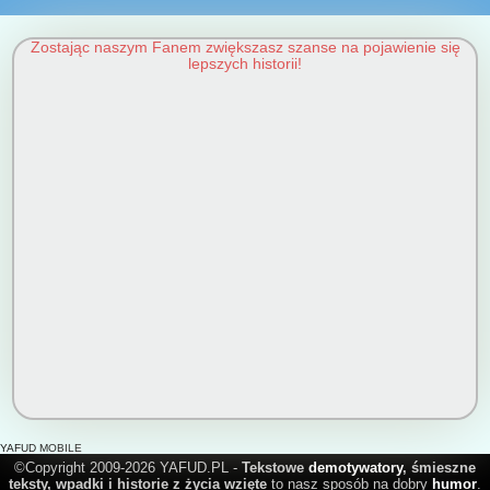
Zostając naszym Fanem zwiększasz szanse na pojawienie się
lepszych historii!
YAFUD MOBILE
©Copyright 2009-2026 YAFUD.PL -
Tekstowe
demotywatory
, śmieszne
teksty, wpadki i historie z życia wzięte
to nasz sposób na dobry
humor
.