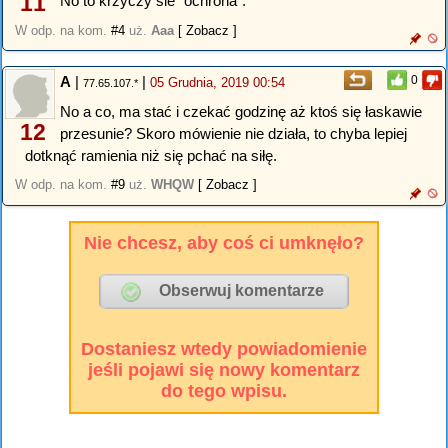
11
No to krzyczy sie "ochrona".
W odp. na kom.
#4
uż.
Aaa
[ Zobacz ]
A
|
|
0
05 Grudnia, 2019 00:54
77.65.107.*
No a co, ma stać i czekać godzinę aż ktoś się łaskawie
12
przesunie? Skoro mówienie nie działa, to chyba lepiej
dotknąć ramienia niż się pchać na siłę.
W odp. na kom.
#9
uż.
WHQW
[ Zobacz ]
Nie chcesz, aby coś ci umknęło?
Dostaniesz wtedy powiadomienie
jeśli pojawi się nowy komentarz
do tego wpisu.