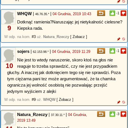
WHQW
|
|
-1
04 Grudnia, 2019 10:43
46.76.35.*
Dotknąć ramienia?Naruszając jej nietykalność cielesne?
9
Kiepska rada.
W odp. na kom.
#3
uż.
Natura_Rzeczy
[ Zobacz ]
sojers
|
|
-1
04 Grudnia, 2019 11:29
62.153.98.*
Nie jest to wtedy naruszenie, skoro ktoś na głos nie
10
reaguje to trzeba sprawdzić, czy nie jest przypadkiem
głuchy. A inaczej jak dotknięciem tego się nie sprawdzi. Poza
tym ciężarna pani tez może argumentować, że ta chamka
ogranicza jej wolność osobistą nie pozwalając przejść
jedynym wyjściem z alejki
W odp. na kom.
#9
uż.
WHQW
[ Zobacz ]
Natura_Rzeczy
|
|
-3
04 Grudnia,
37.30.11.*
2019 13:49