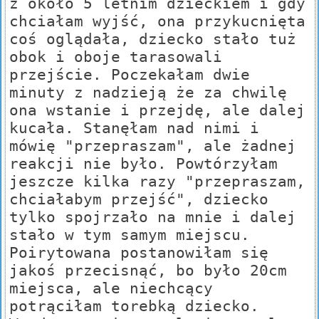
z około 5 letnim dzieckiem i gdy
chciałam wyjść, ona przykucnięta
coś oglądała, dziecko stało tuż
obok i oboje tarasowali
przejście. Poczekałam dwie
minuty z nadzieją że za chwilę
ona wstanie i przejdę, ale dalej
kucała. Stanęłam nad nimi i
mówię "przepraszam", ale żadnej
reakcji nie było. Powtórzyłam
jeszcze kilka razy "przepraszam,
chciałabym przejść", dziecko
tylko spojrzało na mnie i dalej
stało w tym samym miejscu.
Poirytowana postanowiłam się
jakoś przecisnąć, bo było 20cm
miejsca, ale niechcący
potrąciłam torebką dziecko.