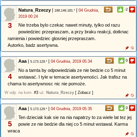
Natura_Rzeczy
|
|
-2
04 Grudnia,
188.146.181.*
2019 00:24
3
Nie trzeba bylo czekac nawet minuty, tylko od razu
powiedziec przepraszam, a przy braku reakcji, dotknac
ramienia i powiedziec glosniej przepraszam.
Autorko, badz asertywna.
Aaa
|
|
0
04 Grudnia, 2019 05:34
5.173.129.*
No a tamta by odpowiedziała ze nie bedzie co 5 minut
4
wstawać. I tyle w temacie asertywności. Jak trafisz na
chama to asertywnosc nic nie pomoże.
W odp. na kom.
#3
uż.
Natura_Rzeczy
[ Zobacz ]
Aaa
|
|
0
04 Grudnia, 2019 05:35
5.173.129.*
Ten dzieciak kak sie na nia napatrzy to za wiele lat tez jej
5
powie ze nie bedzie dla niej co 5 minut wstawal. Karma
wraca