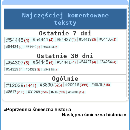
Najczęściej komentowane
teksty
Ostatnie 7 dni
#54445
#54441
#54427
#54419
#54435
(4)
(4)
(4)
(3)
(2)
#54434
#54440
(2)
#54423
(2)
(2)
Ostatnie 30 dni
#54307
#54445
#54441
#54427
#54254
(5)
(4)
(4)
(4)
(4)
#54329
#54372
(4)
#54348
(3)
(3)
Ogólnie
#12039
#3890
#20916
#8676
(1441)
(526)
(399)
(315)
#8617
#31269
(293)
#716
(258)
#32804
(243)
(216)
«Poprzednia śmieszna historia
Następna śmieszna historia »