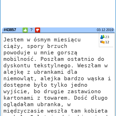
#43857
?
03.12.2019
23
Jestem w ósmym miesiącu
12
ciąży, spory brzuch
powoduje u mnie gorszą
mobilność. Poszłam ostatnio do
dyskontu tekstylnego. Weszłam w
alejkę z ubrankami dla
niemowląt, alejka bardzo wąska i
dostępne było tylko jedno
wyjście, bo drugie zastawiono
kartonami z towarem. Dość długo
oglądałam ubranka, w
międzyczasie weszła tam kobieta