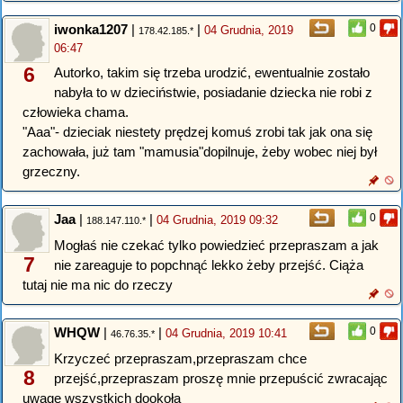
iwonka1207
|
|
0
04 Grudnia, 2019
178.42.185.*
06:47
6
Autorko, takim się trzeba urodzić, ewentualnie zostało
nabyła to w dzieciństwie, posiadanie dziecka nie robi z
człowieka chama.
"Aaa"- dzieciak niestety prędzej komuś zrobi tak jak ona się
zachowała, już tam "mamusia"dopilnuje, żeby wobec niej był
grzeczny.
Jaa
|
|
0
04 Grudnia, 2019 09:32
188.147.110.*
Mogłaś nie czekać tylko powiedzieć przepraszam a jak
7
nie zareaguje to popchnąć lekko żeby przejść. Ciąża
tutaj nie ma nic do rzeczy
WHQW
|
|
0
04 Grudnia, 2019 10:41
46.76.35.*
Krzyczeć przepraszam,przepraszam chce
8
przejść,przepraszam proszę mnie przepuścić zwracając
uwagę wszystkich dookoła