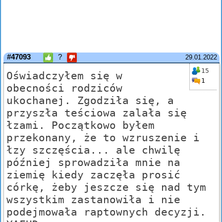
#47093
?
29.01.2022
15
Oświadczyłem się w
1
obecności rodziców
ukochanej. Zgodziła się, a
przyszła teściowa zalała się
łzami. Początkowo byłem
przekonany, że to wzruszenie i
łzy szczęścia... ale chwilę
później sprowadziła mnie na
ziemię kiedy zaczęła prosić
córkę, żeby jeszcze się nad tym
wszystkim zastanowiła i nie
podejmowała raptownych decyzji.