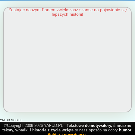
Zostając naszym Fanem zwiększasz szanse na pojawienie się
lepszych historii!
YAFUD MOBILE
©Copyright 2009-2026 YAFUD.PL -
Tekstowe
demotywatory
, śmieszne
teksty, wpadki i historie z życia wzięte
to nasz sposób na dobry
humor
.
Polityka prywatności
.