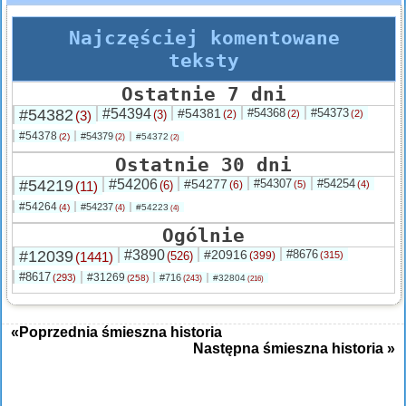
Najczęściej komentowane
teksty
Ostatnie 7 dni
#54382
#54394
#54381
#54368
#54373
(3)
(3)
(2)
(2)
(2)
#54378
#54379
(2)
#54372
(2)
(2)
Ostatnie 30 dni
#54219
#54206
#54277
#54307
#54254
(11)
(6)
(6)
(5)
(4)
#54264
#54237
(4)
#54223
(4)
(4)
Ogólnie
#12039
#3890
#20916
#8676
(1441)
(526)
(399)
(315)
#8617
#31269
(293)
#716
(258)
#32804
(243)
(216)
«Poprzednia śmieszna historia
Następna śmieszna historia »