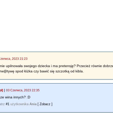
Czerwca, 2023 21:23
ie upilnowała swojego dziecka i ma pretensję? Przecież równie dobrz
erw@tywę spod łóżka czy bawić się szczotką od kibla.
|
l]
03 Czerwca, 2023 22:35
sze wina innych? :D
atrz
#1
użytkownika
Ania
[ Zobacz ]