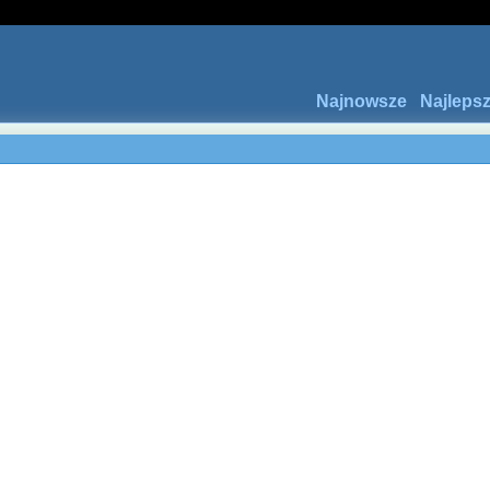
Najnowsze
Najleps