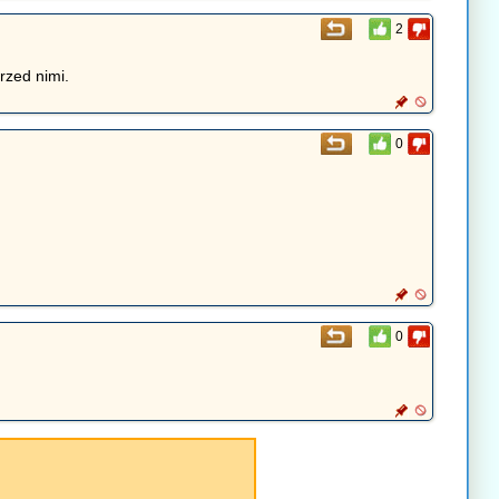
2
rzed nimi.
0
0