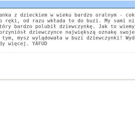
anka z dzieckiem w wieku bardzo oralnym - cok
o ręki, od razu wkłada to do buzi. My sami ni
tóry bardzo polubił dziewczynkę. Jak to wiemy
przyniósł dziewczynce największą oznakę swoje
 tym, mysz wylądowała w buzi dziewczynki! Wyd
dy więcej. YAFUD