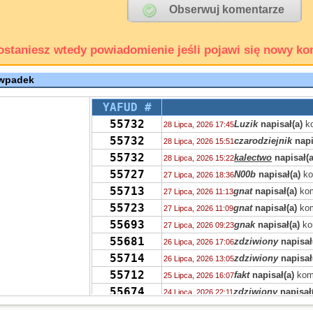
ostaniesz wtedy powiadomienie jeśli pojawi się nowy ko
 wpadek
YAFUD #
55732
Luzik
napisał(a)
ko
28 Lipca, 2026 17:45
55732
czarodziejnik
napi
28 Lipca, 2026 15:51
55732
kalectwo
napisał(a
28 Lipca, 2026 15:22
55727
N00b
napisał(a)
ko
27 Lipca, 2026 18:36
55713
gnat
napisał(a)
kom
27 Lipca, 2026 11:13
55723
gnat
napisał(a)
kom
27 Lipca, 2026 11:09
55693
gnak
napisał(a)
ko
27 Lipca, 2026 09:23
55681
zdziwiony
napisał
26 Lipca, 2026 17:06
55714
zdziwiony
napisał
26 Lipca, 2026 13:05
55712
fakt
napisał(a)
kom
25 Lipca, 2026 16:07
55674
zdziwiony
napisał
24 Lipca, 2026 22:11
55697
zdziwiony
napisał
24 Lipca, 2026 22:03