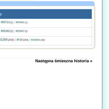
y
#55712
#55681
(1)
(1)
#55382
#55467
(2)
(2)
31269
#716
(258)
#32804
(243)
(216)
Następna śmieszna historia »