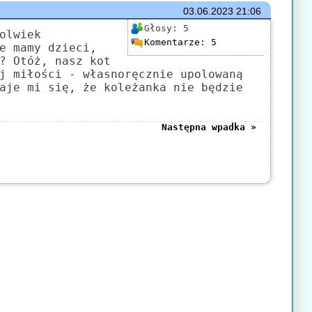
03.06.2023
21:06
Głosy:
5
olwiek
Komentarze:
5
e mamy dzieci,
? Otóż, nasz kot
j miłości - własnoręcznie upolowaną
aje mi się, że koleżanka nie będzie
Następna wpadka »