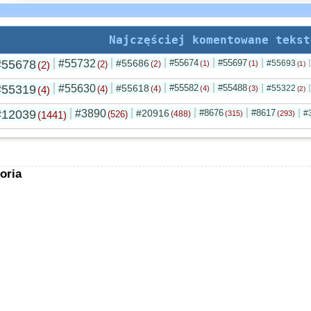
Najczęściej komentowane tekst
#55678
#55732
#55686
#55674
#55697
#55693
(2)
(2)
(2)
(1)
(1)
(1)
#55319
#55630
#55618
#55582
#55488
#55322
(4)
(4)
(4)
(4)
(3)
(2)
#12039
#3890
#20916
#8676
#8617
#
(1441)
(526)
(488)
(315)
(293)
oria