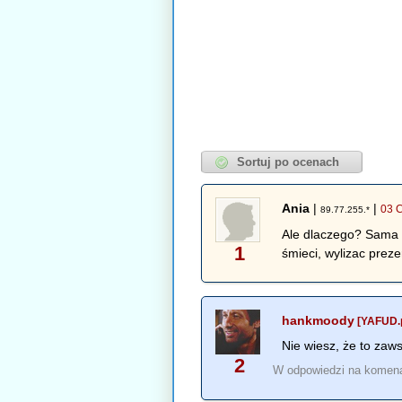
Ania
|
|
03 
89.77.255.*
Ale dlaczego? Sama n
1
śmieci, wylizac prez
hankmoody
[YAFUD.p
Nie wiesz, że to zaw
2
W odpowiedzi na komen