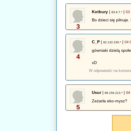
Kotbury
|
|
03
83.9.7.*
Bo dzieci się pilnuj
3
C_P
|
|
04 
82.132.230.*
gówniaki dzielą społe
4
xD
W odpowiedzi na komen
Usur
|
|
04
88.156.213.*
Zeżarła eko-mysz?
5