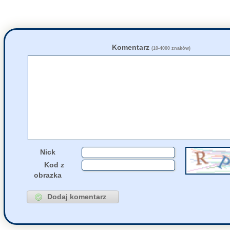
55686
fakt
napisał(a)
kom
24 Lipca, 2026 10:01
55686
zdziwiony
napisał
24 Lipca, 2026 09:55
55678
KRPH
napisał(a)
k
23 Lipca, 2026 05:31
55668
Tunn
napisał(a)
ko
22 Lipca, 2026 22:58
Komentarz
(10-4000 znaków)
55678
pazb
napisał(a)
ko
22 Lipca, 2026 17:38
55651
Dhdvdh
napisał(a)
22 Lipca, 2026 12:15
55667
Grejon
napisał(a)
22 Lipca, 2026 02:45
8365
maniek
napisał(a)
21 Lipca, 2026 19:56
Nick
Kod z
obrazka