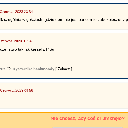
 Czerwca, 2023 23:34
e. Szczególnie w gościach, gdzie dom nie jest pancernie zabezpieczony p
Czerwca, 2023 01:34
czeństwo tak jak karzeł z PiSu.
atrz
#2
użytkownika
hankmoody
[ Zobacz ]
 Czerwca, 2023 09:56
Nie chcesz, aby coś ci umknęło?