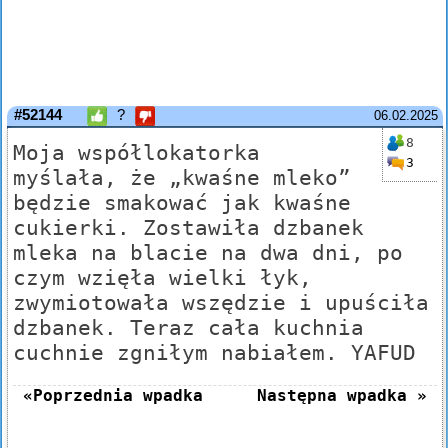
#52144
?
06.02.2025
8
Moja współlokatorka
3
myślała, że „kwaśne mleko”
będzie smakować jak kwaśne
cukierki. Zostawiła dzbanek
mleka na blacie na dwa dni, po
czym wzięła wielki łyk,
zwymiotowała wszędzie i upuściła
dzbanek. Teraz cała kuchnia
cuchnie zgniłym nabiałem. YAFUD
«Poprzednia wpadka
Następna wpadka »