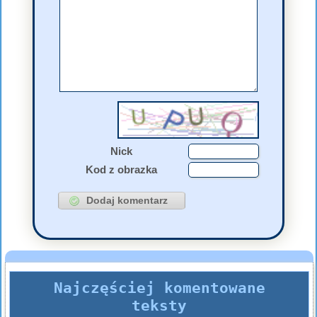
Nick
Kod z obrazka
Najczęściej komentowane
teksty