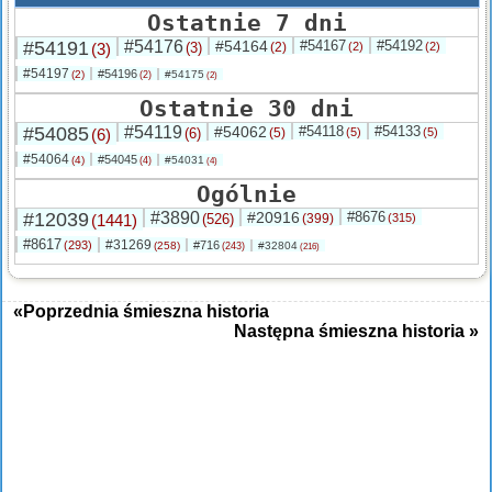
Ostatnie 7 dni
#54191
#54176
#54164
#54167
#54192
(3)
(3)
(2)
(2)
(2)
#54197
#54196
(2)
#54175
(2)
(2)
Ostatnie 30 dni
#54085
#54119
#54062
#54118
#54133
(6)
(6)
(5)
(5)
(5)
#54064
#54045
(4)
#54031
(4)
(4)
Ogólnie
#12039
#3890
#20916
#8676
(1441)
(526)
(399)
(315)
#8617
#31269
(293)
#716
(258)
#32804
(243)
(216)
«Poprzednia śmieszna historia
Następna śmieszna historia »