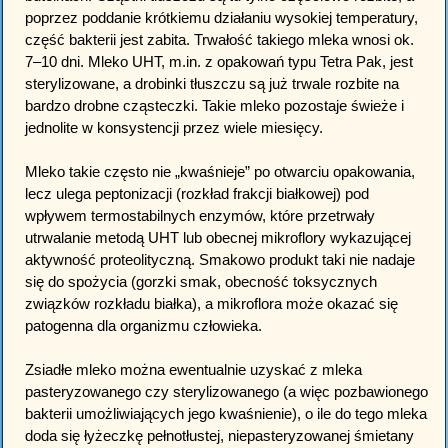
poprzez poddanie krótkiemu działaniu wysokiej temperatury,
część bakterii jest zabita. Trwałość takiego mleka wnosi ok.
7–10 dni. Mleko UHT, m.in. z opakowań typu Tetra Pak, jest
sterylizowane, a drobinki tłuszczu są już trwale rozbite na
bardzo drobne cząsteczki. Takie mleko pozostaje świeże i
jednolite w konsystencji przez wiele miesięcy.
Mleko takie często nie „kwaśnieje” po otwarciu opakowania,
lecz ulega peptonizacji (rozkład frakcji białkowej) pod
wpływem termostabilnych enzymów, które przetrwały
utrwalanie metodą UHT lub obecnej mikroflory wykazującej
aktywność proteolityczną. Smakowo produkt taki nie nadaje
się do spożycia (gorzki smak, obecność toksycznych
związków rozkładu białka), a mikroflora może okazać się
patogenna dla organizmu człowieka.
Zsiadłe mleko można ewentualnie uzyskać z mleka
pasteryzowanego czy sterylizowanego (a więc pozbawionego
bakterii umożliwiających jego kwaśnienie), o ile do tego mleka
doda się łyżeczkę pełnotłustej, niepasteryzowanej śmietany