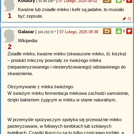
Kotbury
|
|
0
07 Lutego, 2025 08:02
91.94.108.*
Kwaśne lub zsiadłe mleko i kefir są jadalne, to musiało
1
być zepsute.
Galaxar
|
|
0
07 Lutego, 2025 08:39
104.232.37.*
Wikipedia:
2
Zsiadłe mleko, kwaśne mleko (skwaszone mleko, śl. kiszka)
– produkt mleczny powstały ze świeżego mleka
(niepasteryzowanego i niesterylizowanego) odstawionego do
skwaśnienia.
Otrzymywanie z mleka świeżego:
W świeżym mleku fermentacja mlekowa zachodzi samoistnie,
dzięki bakteriom żyjącym w mleku w stanie naturalnym.
W przemyśle spożywczym spotyka się przeważnie mleko
pasteryzowane, w foliowych torebkach lub szklanych
butelkach. Cząstki tłuszczu są tu tylko częściowo rozbite, a