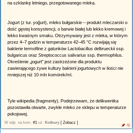
na szklankę letniego, przegotowanego mleka.
Jogurt (z tur. yoğurt), mleko bułgarskie – produkt mleczarski o
dość gęstej konsystencji, o barwie białej lub lekko kremowej i
lekko kwaśnym smaku. Otrzymywany jest z mleka, w którym
przez 4–7 godzin w temperaturze 42–45 °C rozwijają się
bakterie termofilne z gatunków Lactobacillus delbrueckii ssp.
bulgaricus oraz Streptococcus salivarius ssp. thermophilus.
Określenie „jogurt” jest zastrzeżone dla produktu
zawierającego żywe kultury bakterii jogurtowych w ilości nie
mniejszej niż 10 mln komórek/ml.
Tyle wikipedia (fragmenty). Podejrzewam, że delikwentka
pozostawiła otwarte, zwykłe mleko ze sklepu w temperaturze
pokojowej.
W odp. na kom.
#1
uż.
Kotbury
[ Zobacz ]