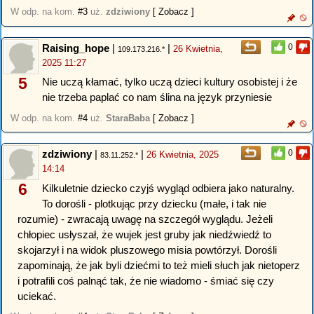
W odp. na kom.
#3
uż.
zdziwiony
[ Zobacz ]
Raising_hope
|
|
0
26 Kwietnia,
109.173.216.*
2025 11:27
5
Nie uczą kłamać, tylko uczą dzieci kultury osobistej i że
nie trzeba paplać co nam ślina na język przyniesie
W odp. na kom.
#4
uż.
StaraBaba
[ Zobacz ]
zdziwiony
|
|
0
26 Kwietnia, 2025
83.11.252.*
14:14
6
Kilkuletnie dziecko czyjś wygląd odbiera jako naturalny.
To dorośli - plotkując przy dziecku (małe, i tak nie
rozumie) - zwracają uwagę na szczegół wyglądu. Jeżeli
chłopiec usłyszał, że wujek jest gruby jak niedźwiedź to
skojarzył i na widok pluszowego misia powtórzył. Dorośli
zapominają, że jak byli dziećmi to też mieli słuch jak nietoperz
i potrafili coś palnąć tak, że nie wiadomo - śmiać się czy
uciekać.