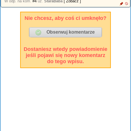
W odp. na kom.
#4
uż.
StaraBaba
[ Zobacz ]
Nie chcesz, aby coś ci umknęło?
Dostaniesz wtedy powiadomienie
jeśli pojawi się nowy komentarz
do tego wpisu.