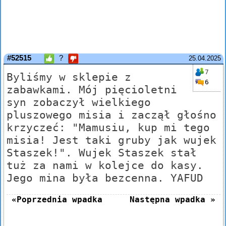
#52515
?
25.04.2025
7
Byliśmy w sklepie z
6
zabawkami. Mój pięcioletni
syn zobaczył wielkiego
pluszowego misia i zaczął głośno
krzyczeć: "Mamusiu, kup mi tego
misia! Jest taki gruby jak wujek
Staszek!". Wujek Staszek stał
tuż za nami w kolejce do kasy.
Jego mina była bezcenna. YAFUD
«Poprzednia wpadka
Następna wpadka »