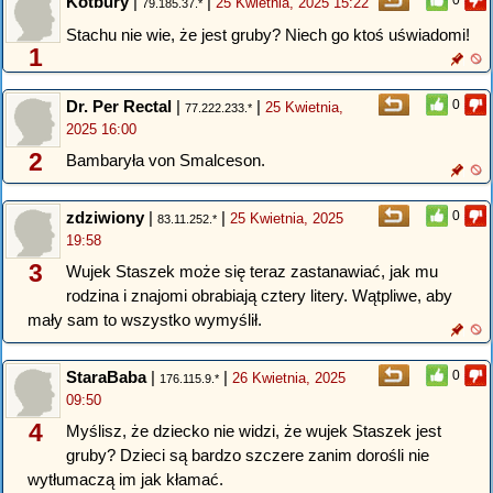
Kotbury
|
|
0
25 Kwietnia, 2025 15:22
79.185.37.*
Stachu nie wie, że jest gruby? Niech go ktoś uświadomi!
1
Dr. Per Rectal
|
|
0
25 Kwietnia,
77.222.233.*
2025 16:00
2
Bambaryła von Smalceson.
zdziwiony
|
|
0
25 Kwietnia, 2025
83.11.252.*
19:58
3
Wujek Staszek może się teraz zastanawiać, jak mu
rodzina i znajomi obrabiają cztery litery. Wątpliwe, aby
mały sam to wszystko wymyślił.
StaraBaba
|
|
0
26 Kwietnia, 2025
176.115.9.*
09:50
4
Myślisz, że dziecko nie widzi, że wujek Staszek jest
gruby? Dzieci są bardzo szczere zanim dorośli nie
wytłumaczą im jak kłamać.