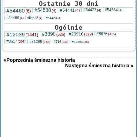
Ostatnie 30 dni
#54460
#54530
#54441
#54427
#54564
(6)
(4)
(4)
(4)
(4)
#54466
#54445
(4)
#54423
(4)
(3)
Ogólnie
#12039
#3890
#20916
#8676
(1441)
(526)
(399)
(315)
#8617
#31269
(293)
#716
(258)
#32804
(243)
(216)
«Poprzednia śmieszna historia
Następna śmieszna historia »