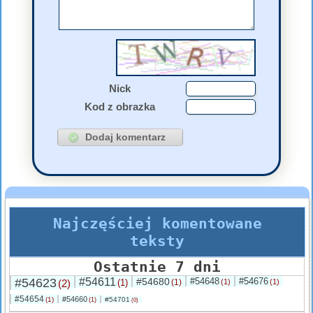
Nick
Kod z obrazka
Najczęściej komentowane
teksty
Ostatnie 7 dni
#54623
#54611
#54680
#54648
#54676
(2)
(1)
(1)
(1)
(1)
#54654
#54660
(1)
#54701
(1)
(0)