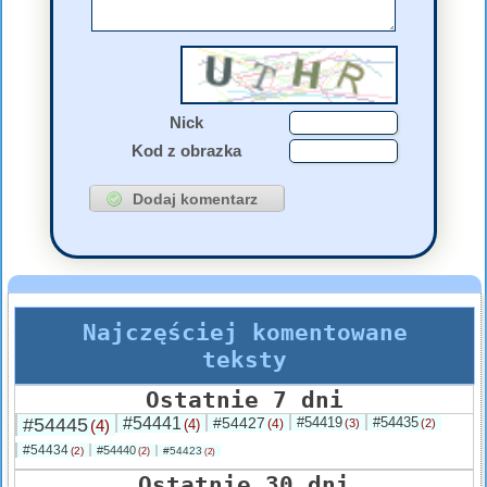
Nick
Kod z obrazka
Najczęściej komentowane
teksty
Ostatnie 7 dni
#54445
#54441
#54427
#54419
#54435
(4)
(4)
(4)
(3)
(2)
#54434
#54440
(2)
#54423
(2)
(2)
Ostatnie 30 dni