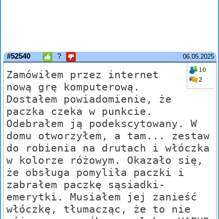
#52540
?
06.05.2025
10
Zamówiłem przez internet
2
nową grę komputerową.
Dostałem powiadomienie, że
paczka czeka w punkcie.
Odebrałem ją podekscytowany. W
domu otworzyłem, a tam... zestaw
do robienia na drutach i włóczka
w kolorze różowym. Okazało się,
że obsługa pomyliła paczki i
zabrałem paczkę sąsiadki-
emerytki. Musiałem jej zanieść
włóczkę, tłumacząc, że to nie