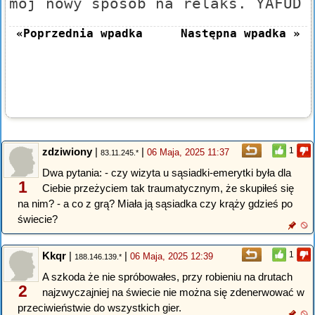
mój nowy sposób na relaks. YAFUD
«Poprzednia wpadka
Następna wpadka »
zdziwiony
|
|
1
06 Maja, 2025 11:37
83.11.245.*
Dwa pytania: - czy wizyta u sąsiadki-emerytki była dla
1
Ciebie przeżyciem tak traumatycznym, że skupiłeś się
na nim? - a co z grą? Miała ją sąsiadka czy krąży gdzieś po
świecie?
Kkqr
|
|
1
06 Maja, 2025 12:39
188.146.139.*
A szkoda że nie spróbowałes, przy robieniu na drutach
2
najzwyczajniej na świecie nie można się zdenerwować w
przeciwieństwie do wszystkich gier.