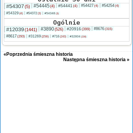
#54307
#54445
#54441
#54427
#54254
(5)
(4)
(4)
(4)
(4)
#54329
#54372
(4)
#54348
(3)
(3)
Ogólnie
#12039
#3890
#20916
#8676
(1441)
(526)
(399)
(315)
#8617
#31269
(293)
#716
(258)
#32804
(243)
(216)
«Poprzednia śmieszna historia
Następna śmieszna historia »