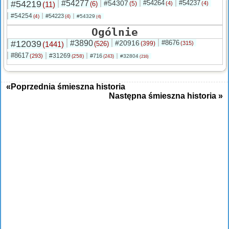
#54219
#54277
#54307
#54264
#54237
(11)
(6)
(5)
(4)
(4)
#54254
#54223
(4)
#54329
(4)
(4)
Ogólnie
#12039
#3890
#20916
#8676
(1441)
(526)
(399)
(315)
#8617
#31269
(293)
#716
(258)
#32804
(243)
(216)
«Poprzednia śmieszna historia
Następna śmieszna historia »