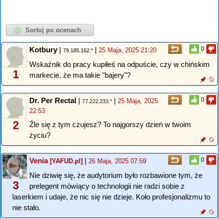
Kotbury
|
|
0
25 Maja, 2025 21:20
79.185.162.*
Wskaźnik do pracy kupiłeś na odpuście, czy w chińskim
1
markecie, że ma takie "bajery"?
Dr. Per Rectal
|
|
0
25 Maja, 2025
77.222.233.*
22:53
2
Źle się z tym czujesz? To najgorszy dzień w twoim
życiu?
Venia
|
0
[YAFUD.pl]
26 Maja, 2025 07:59
Nie dziwię się, że audytorium było rozbawione tym, że
3
prelegent mówiący o technologii nie radzi sobie z
laserkiem i udaje, że nic się nie dzieje. Koło profesjonalizmu to
nie stało.