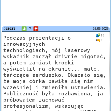
#52623
?
25.05.2025
10
Podczas prezentacji o
3
innowacyjnych
technologiach, mój laserowy
wskaźnik zaczął dziwnie migotać,
a potem zamiast kropki
wyświetlił na ekranie... małe,
tańczące serduszko. Okazało się,
że moja córka bawiła się nim
wcześniej i zmieniła ustawienia.
Publiczność była rozbawiona, ja
próbowałem zachować
profesjonalizm, wskazując