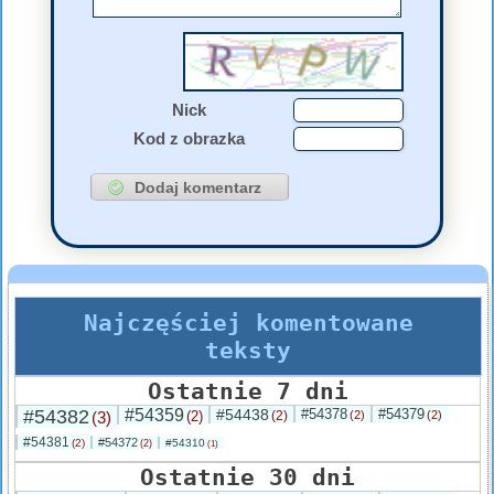
Nick
Kod z obrazka
Najczęściej komentowane
teksty
Ostatnie 7 dni
#54382
#54359
#54438
#54378
#54379
(3)
(2)
(2)
(2)
(2)
#54381
#54372
(2)
#54310
(2)
(1)
Ostatnie 30 dni